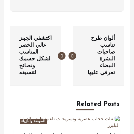
ت
ألوان طرح
اكتشفي الجينز
ص
تناسب
عالي الخصر
صاحبات
المناسب
فّ
البشرة
لشكل جسمك
ح
البيضاء..
ونصائح
تعرفي عليها
لتنسيقه
ا
ل
م
Related Posts
ق
الموضة والأزياء
ا