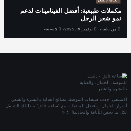
العناية بالشعر
مكملات طبيعية: أفضل الفيتامينات لدعم
نمو شعر الرجل
من
nada
نوفمبر 18, 2025
2 views
اكتشفي أحدث صيحات الموضة، نصائح العناية بالبشرة والشعر،
أسرار الجمال، وأفضل المنتجات مع “ساعة تألق” – دليلك الشامل
لكل ما يخص الأناقة والجاذبية! 💄✨