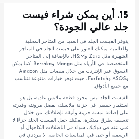
15. أين يمكن شراء فيست
جلد عالي الجودة؟
يتوفر الفيست الجلد في العديد من المتاجر المحلية
والعالمية. يمكنك العثور على فيست الجلد في المتاجر
الشهيرة مثل Zara وH&M، بالإضافة إلى المتاجر
المتخصصة في الأزياء مثل Mango وBershka. كما يمكن
التسوق عبر الإنترنت من خلال منصات مثل Amazon
وASOS وFarfetch، حيث توفر خيارات متنوعة تتناسب
مع جميع الأذواق.
الفيست الجلد ليس مجرد قطعة ملابس عادية، بل هو
استثمار حقيقي في خزانة ملابسك، بفضل مرونته وقدرته
على إضافة لمسة جريئة وأنيقة لإطلالاتك. من خلال
تنسيقه بطرق مبتكرة، يمكنك جعل الفيست الجلد جزءًا لا
غنى عنه في دولابك، سواء في الإطلالات الكاجوال أو
الرسمية أو حتى في المناسبات الخاصة. لا تترددي في