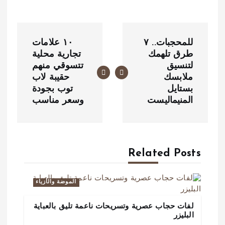
ت
للمحجبات.. ٧
١٠ علامات
ص
طرق تلهمك
تجارية محلية
لتنسيق
تتسوقي منهم
فّ
ملابسك
حقيبة لاب
ح
بستايل
توب بجودة
المنيماليست
وسعر مناسب
ا
ل
م
Related Posts
ق
الموضة والأزياء
ا
لفات حجاب عصرية وتسريحات ناعمة تليق بالعباية
ل
البليزر