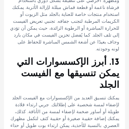
ومظهره. احرصي على تنظيفه بشكل دوري باستخدام
فرشاة ناعمة أو قطعة قماش مبللة لإزالة الأتربة. يمكنك
استخدام منتجات خاصة للعناية بالجلد مثل الزيوت أو
الكريمات المرطبة لتجنب جفافه. تجنبي تعريض الفيست
للحرارة المباشرة أو الرطوبة الزائدة، حيث يمكن أن تؤدي
إلى تلف الجلد. كما يُفضل تخزين الفيست في مكان بارد
وجاف بعيدًا عن أشعة الشمس المباشرة للحفاظ على
لونه وجودته.
13. أبرز الإكسسوارات التي
يمكن تنسيقها مع الفيست
الجلد
يمكنك تنسيق العديد من الإكسسوارات مع الفيست الجلد
لإضفاء لمسة شخصية على إطلالتك. جربي ارتداء قلادة
طويلة أو أساور ضخمة لإضفاء لمسة من الأناقة. كذلك،
يمكنك إضافة حقيبة صغيرة أو حقيبة كتف لتكمل مظهرك
العصري. بالنسبة للأحذية، يمكن ارتداء بوت طويل أو حذاء