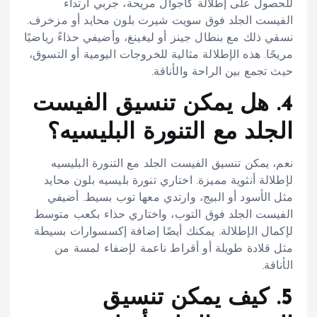
للحصول على إطلالة كاجوال مريحة، جربي ارتداء
الفيست الجلد فوق سويت شيرت بلون محايد أو مزخرف.
نسقي ذلك مع بنطال جينز أو ليغينغ، وأضيفي حذاءً رياضيًا
مريحًا. هذه الإطلالة مثالية للخروجات اليومية أو التسوق،
حيث تجمع بين الراحة والأناقة.​
4. هل يمكن تنسيق الفيست
الجلد مع التنورة البليسيه؟
نعم، يمكن تنسيق الفيست الجلد مع التنورة البليسيه
لإطلالة أنثوية مميزة. اختاري تنورة بليسيه بلون محايد
مثل الأسود أو البيج، وارتدي معها توب بسيط. أضيفي
الفيست الجلد فوق التوب، واختاري حذاء بكعب متوسط
لإكمال الإطلالة. يمكنك أيضًا إضافة إكسسوارات بسيطة
مثل قلادة طويلة أو أقراط ناعمة لإضفاء لمسة من
الأناقة.​
5. كيف يمكن تنسيق