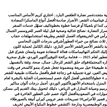
ية متجددة
سر نضارة الطقس البارد.. اختاري كريم الأساس المناسب
ل فيتامينات الشعر: الأضرار صادمة!
أفضل أنواع الماسكرا المضادة
كندا او بلجيكا أو فرنسا خطوة بخطوة
كيف تسهّل خدمات السفر
سرار النضارة: نصائح غذائية وصحية قبل ليلة العمر للعروس
سر الجمال
رأس في الخريف
فوائد العسل للشعر وطريقة استخدامه
لفات حجاب
 ثلاث نصائح من خبراء العطور
أشرقي بدرجات اللون النحاسي
ة بالشعر الأحمر
الشعر الأحمر الناري: دليلك الكامل لحماية اللون
يك الحكم النهائي
ماسكات فعالة لاستعادة نعومة ولمعان شعركِ قبل
خامة برائحة التوفير
أكتوبر الوردي، طرق سحرية
ره المحتملة
فوائد حلق الشعر للرجال: جمال، صحة، وثقة بالنفس
هل
ة طبيعية
8 حيل سريعة ومضمونة تجعل شعرك ينمو كالسحر في وقت
يض العين، ثورة تجميلية في زجاجة قطرة
أفضل ماسكات طبيعية للشعر
ات
اكتشفي أفضل أكواد خصم لمستحضرات العناية بالبشرة لعام
 المنزل باستخدام الأجهزة
أكتوبر الوردي: أجمل درجات ألوان مناكير
رميم وصيانة المنازل في الرياض: دليلك لتحويل بيتك القديم إلى مسكن
وارات في السعودية
أفضل أكواد خصم على العطور الفاخرة في
 قصير للأعراس
10 تسريحات شعر عروس كيرلي أنيقة بالصور
طلاء
وم الوطني
عصرية ودارجة: اكتشفي خطوط المكياج الأبيض لخريف