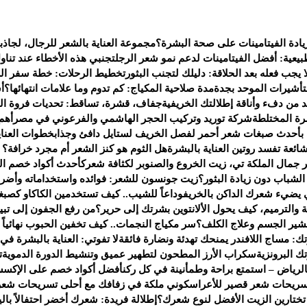
يادة الفيتامينات على صحة البشرة؟
مجموعة العناية بالشعر للرجال، لجاذب
يعية: أفضل الفيتامينات لدعم نمو شعر الرجل
تجنبي هذه الأخطاء عند تناو
 يجب فعله بعد الحلاقة: دليلك لتجنب البثور
تخطيط الرحلات: خطة سفر الى 
لتأشيرات الموحد بجدة
مدة صلاحية المكياج: كم تدوم وما علامات انتهائها؟
أ
من دفء وأناقة إطلالتك الخريفية
جفاف، قشرة، تساقط: تحديات فروة ال
ة المختلطة
شركة توريد وتركيب الحجر الهاشمي والفرعوني في مصر
أهم
 بأحدث صبغات شعر أحمر لفصل الخريف لستايل دافئ وجذاب
خطوات العناي
هل الثوم هو كنز الشعر أم مجرد خرافة؟ إل
جمال الملكة تي، زيت الخروع والصنوبر لكثافة شعرك
أحدث أكواد خصم العطور لعام 2025 — ف
شباب دون زيادة البثور؟
زيت جونسون للشعر: فوائده واستخداماته وأضرا
يضيء شعرك الداكن بالخريف
وداعاً للشيب.. كيف تستخدمين الكاكاو كصبغ
 والترميم، كيف يحول الألانتوين بشرتك إلى حرير؟
من رفع الجفون إلى تبي
تقشير الجسم وعلاج الكلف؟
سر مكياج النجمات.. كيف تخفين الحبوب نهائياً بـ 4 خطو
ك: مساج اللافندر يمنحك تهدئة ونضارة فائقة
لا تفوتي: العناية بالبشرة في
 البرونزية
سكراب الأرز المطحون لتطهير عميق وتنشيط الدورة الدموية
ت
لرياض – استمتع براحة وطمأنينة في كل ركن
أفضل أكواد خصم على الإكسس
سريحات شعر قصير للأعراس
كوني ملكة في زفافك مع أحلى تسريحات شعر
 تختارين الزيت الأفضل لنوع شعرك؟
إطلالة فريدة: شعرك أخضر احتفالاً بالي