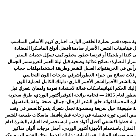
ية متجددة
سر نضارة الطقس البارد.. اختاري كريم الأساس المناسب
ل فيتامينات الشعر: الأضرار صادمة!
أفضل أنواع الماسكرا المضادة
كندا او بلجيكا أو فرنسا خطوة بخطوة
كيف تسهّل خدمات السفر
سرار النضارة: نصائح غذائية وصحية قبل ليلة العمر للعروس
سر الجمال
رأس في الخريف
فوائد العسل للشعر وطريقة استخدامه
لفات حجاب
 ثلاث نصائح من خبراء العطور
أشرقي بدرجات اللون النحاسي
ة بالشعر الأحمر
الشعر الأحمر الناري: دليلك الكامل لحماية اللون
يك الحكم النهائي
ماسكات فعالة لاستعادة نعومة ولمعان شعركِ قبل
خامة برائحة التوفير
أكتوبر الوردي، طرق سحرية
ره المحتملة
فوائد حلق الشعر للرجال: جمال، صحة، وثقة بالنفس
هل
ة طبيعية
8 حيل سريعة ومضمونة تجعل شعرك ينمو كالسحر في وقت
يض العين، ثورة تجميلية في زجاجة قطرة
أفضل ماسكات طبيعية للشعر
ات
اكتشفي أفضل أكواد خصم لمستحضرات العناية بالبشرة لعام
 المنزل باستخدام الأجهزة
أكتوبر الوردي: أجمل درجات ألوان مناكير
رميم وصيانة المنازل في الرياض: دليلك لتحويل بيتك القديم إلى مسكن