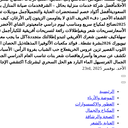
الأحلام
أفضل شركة خدمات منزلية بحائل – الشرق
خدمات صيانة المنازل با
السعودية
أفضل أكواد خصم لمستحضرات العناية والتجميل
أجمل موديلات ت
الشفاه الأحمر: دفء الخريف الذي لا يقاوم
من الزيتون إلى الأرغان، كيف
2025
نصائح لمكياج سريع ومناسب ليوم دراسي جامعي
تونر الشاي الأخضر.
الأسعار
تسريحات شعر ويفي
إطلالات رائعة لتسريحات أفريقية للكبار
أجمل ت
سهلة
كيف تقصين شعرك الأفريقي لتبدو إطلالتك متجددة؟
كل ما يجب معرف
نيويورك 2026
بشرة نشطة.. فوائد مكعبات الألوفيرا المذهلة
ذيل الحصان الج
اللوب القصير تزين عروس الخريف
علاج حب الشباب بفروة الرأس: الأسباب
تكشف عن سحرها وأسرارها
قصات شعر بنات تناسب العام الدراسي الجد
الجمال الفرنسي
هل الماء البارد هو الحل السحري لبشرتك؟ اكتشفي الإجاب
الأحد. نوفمبر 23rd, 2025
الرئيسية
الموضة والأزياء
العطور والإكسسوارات
المكياج والجمال
الصحة والرشاقة
العناية بالشعر