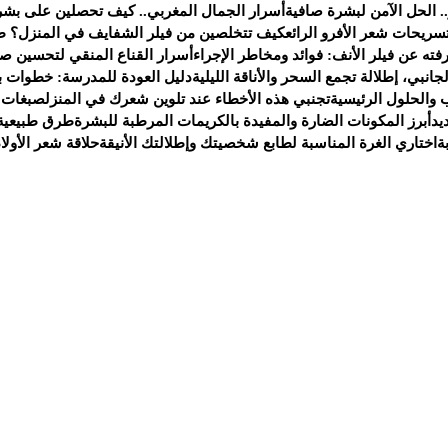
. الحل الآمن لبشرة صافية
أسرار الجمال المغربي.. كيف تحصلين على بشر
سريحات شعر الأفرو الرائع
كيف تتخلصين من فيلر الشفايف في المنزل؟ ط
ته عن فيلر الأنف: فوائد ومخاطر الإجراء
أسرار القناع المنقي لتحسين صح
انبي، إطلالة تجمع السحر والأناقة الليلية
دليل العودة للمدرسة: خطوات ب
 والحلول الرئيسية
تجنبي هذه الأخطاء عند تلوين شعرك في المنزل
صبغات 
يد
أبرز المكونات الضارة والمفيدة بالكريمات المرطبة للبشرة
طرق طبيعية 
ة
اختاري الغرة المناسبة لطابع شخصيتك وإطلالتك الأنيقة
حلاقة شعر الأولا