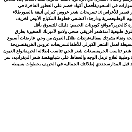
وارات في السعودية
أفضل أكواد خصم على العطور الفاخرة في
 قصير للأعراس
10 تسريحات شعر عروس كيرلي أنيقة بالصور
طلاء
وم الوطني
عصرية ودارجة: اكتشفي خطوط المكياج الأبيض لخريف
ة كالحرير؟
مواقع كوبونات الخصم: دليلك للتسوق بأقل
رق طبيعية آمنة
شعر أفريقي صحي ولامع لأميرتك الصغيرة بطرق
ة ونقاء بشرتك بفعالية
ترندات ظلال العيون من وحي عارضات أسبوع
سيطة لعمل الشعر الكيرلي للأطفال
تسريحات عروس الخريف
تسريحة
شعر تناسب الخريف
صبغات شعر ثلجي تناسب إطلالة الخريف
انواع العيون
وطبية لعلاج ترهل الوجه والحفاظ على شبابه
قصة شعر الديغراديه: سر
د قبل المدارس
جددي إطلالتك الجمالية في الخريف بخطوات بسيطة