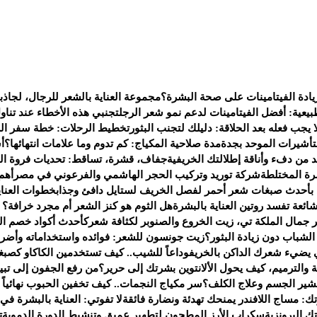
يادة الفيتامينات على صحة البشرة؟
مجموعة العناية بالشعر للرجال، لجاذب
يعية: أفضل الفيتامينات لدعم نمو شعر الرجل
تجنبي هذه الأخطاء عند تناو
 يجب فعله بعد الحلاقة: دليلك لتجنب البثور
تخطيط الرحلات: خطة سفر الى 
لتأشيرات الموحد بجدة
مدة صلاحية المكياج: كم تدوم وما علامات انتهائها؟
أ
من دفء وأناقة إطلالتك الخريفية
جفاف، قشرة، تساقط: تحديات فروة ال
ة المختلطة
شركة توريد وتركيب الحجر الهاشمي والفرعوني في مصر
أهم
 بأحدث صبغات شعر أحمر لفصل الخريف لستايل دافئ وجذاب
خطوات العناي
هل الثوم هو كنز الشعر أم مجرد خرافة؟ إل
جمال الملكة تي، زيت الخروع والصنوبر لكثافة شعرك
أحدث أكواد خصم العطور لعام 2025 — ف
شباب دون زيادة البثور؟
زيت جونسون للشعر: فوائده واستخداماته وأضرا
يضيء شعرك الداكن بالخريف
وداعاً للشيب.. كيف تستخدمين الكاكاو كصبغ
 والترميم، كيف يحول الألانتوين بشرتك إلى حرير؟
من رفع الجفون إلى تبي
تقشير الجسم وعلاج الكلف؟
سر مكياج النجمات.. كيف تخفين الحبوب نهائياً بـ 4 خطو
ك: مساج اللافندر يمنحك تهدئة ونضارة فائقة
لا تفوتي: العناية بالبشرة في
 البرونزية
سكراب الأرز المطحون لتطهير عميق وتنشيط الدورة الدموية
ت