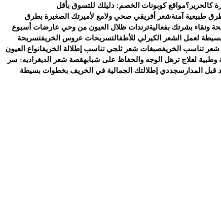
ة كالحرير؟
مواقع كوبونات الخصم: دليلك للتسوق بأقل
رق طبيعية آمنة
شعر أفريقي صحي ولامع لأميرتك الصغيرة بطرق
ة ونقاء بشرتك بفعالية
ترندات ظلال العيون من وحي عارضات أسبوع
سيطة لعمل الشعر الكيرلي للأطفال
تسريحات عروس الخريف
تسريحة
شعر تناسب الخريف
صبغات شعر ثلجي تناسب إطلالة الخريف
انواع العيون
وطبية لعلاج ترهل الوجه والحفاظ على شبابه
قصة شعر الديغراديه: سر
د قبل المدارس
جددي إطلالتك الجمالية في الخريف بخطوات بسيطة