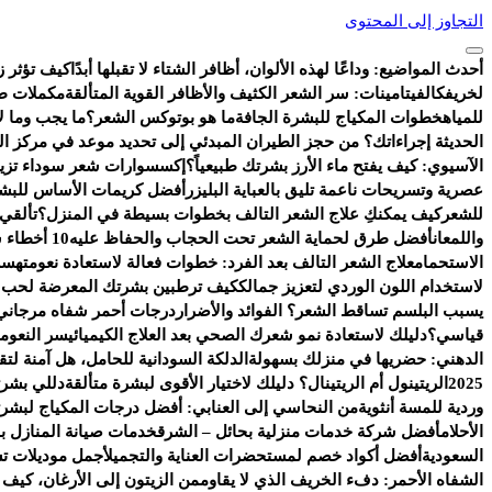
التجاوز إلى المحتوى
أحدث المواضيع:
وداعًا لهذه الألوان، أظافر الشتاء لا تقبلها أبدًا
كيف تؤثر ز
لخريفك
الفيتامينات: سر الشعر الكثيف والأظافر القوية المتألقة
مكملات طب
للمياه
خطوات المكياج للبشرة الجافة
ما هو بوتوكس الشعر؟
ما يجب وما لا
الحديثة إجراءاتك؟ من حجز الطيران المبدئي إلى تحديد موعد في مركز ا
الآسيوي: كيف يفتح ماء الأرز بشرتك طبيعياً؟
إكسسوارات شعر سوداء تزيد 
عصرية وتسريحات ناعمة تليق بالعباية البليزر
أفضل كريمات الأساس للبشر
للشعر
كيف يمكنكِ علاج الشعر التالف بخطوات بسيطة في المنزل؟
تألقي
واللمعان
أفضل طرق لحماية الشعر تحت الحجاب والحفاظ عليه
10 أخطاء شائعة تفسد روتين العناية بالبشرة
الاستحمام
علاج الشعر التالف بعد الفرد: خطوات فعالة لاستعادة نعومته
سر 
لاستخدام اللون الوردي لتعزيز جمالك
كيف ترطبين بشرتك المعرضة لحب ال
يسبب البلسم تساقط الشعر؟ الفوائد والأضرار
درجات أحمر شفاه مرجاني 
قياسي؟
دليلك لاستعادة نمو شعرك الصحي بعد العلاج الكيميائي
سر النعومة
الدهني: حضريها في منزلك بسهولة
الدلكة السودانية للحامل، هل آمنة ل
2025
الريتينول أم الريتينال؟ دليلك لاختيار الأقوى لبشرة متألقة
دللي بشرت
وردية للمسة أنثوية
من النحاسي إلى العنابي: أفضل درجات المكياج لبشرتك
الأحلام
أفضل شركة خدمات منزلية بحائل – الشرق
خدمات صيانة المنازل با
السعودية
أفضل أكواد خصم لمستحضرات العناية والتجميل
أجمل موديلات ت
الشفاه الأحمر: دفء الخريف الذي لا يقاوم
من الزيتون إلى الأرغان، كيف