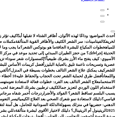
أحدث المواضيع:
وداعًا لهذه الألوان، أظافر الشتاء لا تقبلها أبدًا
كيف تؤثر ز
لخريفك
الفيتامينات: سر الشعر الكثيف والأظافر القوية المتألقة
مكملات طب
للمياه
خطوات المكياج للبشرة الجافة
ما هو بوتوكس الشعر؟
ما يجب وما لا
الحديثة إجراءاتك؟ من حجز الطيران المبدئي إلى تحديد موعد في مركز ا
الآسيوي: كيف يفتح ماء الأرز بشرتك طبيعياً؟
إكسسوارات شعر سوداء تزيد 
عصرية وتسريحات ناعمة تليق بالعباية البليزر
أفضل كريمات الأساس للبشر
للشعر
كيف يمكنكِ علاج الشعر التالف بخطوات بسيطة في المنزل؟
تألقي
واللمعان
أفضل طرق لحماية الشعر تحت الحجاب والحفاظ عليه
10 أخطاء شائعة تفسد روتين العناية بالبشرة
الاستحمام
علاج الشعر التالف بعد الفرد: خطوات فعالة لاستعادة نعومته
سر 
لاستخدام اللون الوردي لتعزيز جمالك
كيف ترطبين بشرتك المعرضة لحب ال
يسبب البلسم تساقط الشعر؟ الفوائد والأضرار
درجات أحمر شفاه مرجاني 
قياسي؟
دليلك لاستعادة نمو شعرك الصحي بعد العلاج الكيميائي
سر النعومة
الدهني: حضريها في منزلك بسهولة
الدلكة السودانية للحامل، هل آمنة ل
2025
الريتينول أم الريتينال؟ دليلك لاختيار الأقوى لبشرة متألقة
دللي بشرت
وردية للمسة أنثوية
من النحاسي إلى العنابي: أفضل درجات المكياج لبشرتك