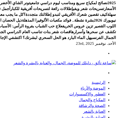
2025
نصائح لمكياج سريع ومناسب ليوم دراسي جامعي
تونر الشاي الأخضر.
الأسعار
تسريحات شعر ويفي
إطلالات رائعة لتسريحات أفريقية للكبار
أجمل ت
سهلة
كيف تقصين شعرك الأفريقي لتبدو إطلالتك متجددة؟
كل ما يجب معرف
نيويورك 2026
بشرة نشطة.. فوائد مكعبات الألوفيرا المذهلة
ذيل الحصان الج
اللوب القصير تزين عروس الخريف
علاج حب الشباب بفروة الرأس: الأسباب
تكشف عن سحرها وأسرارها
قصات شعر بنات تناسب العام الدراسي الجد
الجمال الفرنسي
هل الماء البارد هو الحل السحري لبشرتك؟ اكتشفي الإجاب
الأحد. نوفمبر 23rd, 2025
دليلك للموضة، الجمال، والعناية بالبشرة والشعر
الرئيسية
الموضة والأزياء
العطور والإكسسوارات
المكياج والجمال
الصحة والرشاقة
العناية بالشعر
العناية بالبشرة