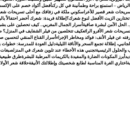
لرياض – استمتع براحة وطمأنينة في كل ركن
أفضل أكواد خصم على الإكسس
سريحات شعر قصير للأعراس
كوني ملكة في زفافك مع أحلى تسريحات شعر
 تختارين الزيت الأفضل لنوع شعرك؟
إطلالة فريدة: شعرك أخضر احتفالاً بالي
. الحل الآمن لبشرة صافية
أسرار الجمال المغربي.. كيف تحصلين على بشر
سريحات شعر الأفرو الرائع
كيف تتخلصين من فيلر الشفايف في المنزل؟ ط
ته عن فيلر الأنف: فوائد ومخاطر الإجراء
أسرار القناع المنقي لتحسين صح
انبي، إطلالة تجمع السحر والأناقة الليلية
دليل العودة للمدرسة: خطوات ب
 والحلول الرئيسية
تجنبي هذه الأخطاء عند تلوين شعرك في المنزل
صبغات 
يد
أبرز المكونات الضارة والمفيدة بالكريمات المرطبة للبشرة
طرق طبيعية 
ة
اختاري الغرة المناسبة لطابع شخصيتك وإطلالتك الأنيقة
حلاقة شعر الأولا