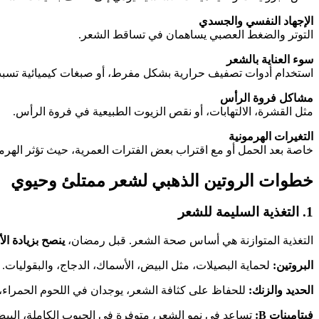
الإجهاد النفسي والجسدي
التوتر والضغط العصبي يساهمان في تساقط الشعر.
سوء العناية بالشعر
استخدام أدوات تصفيف حرارية بشكل مفرط، أو صبغات كيميائية تسبب
مشاكل فروة الرأس
مثل القشرة، الالتهابات، أو نقص الزيوت الطبيعية في فروة الرأس.
التغيرات الهرمونية
خاصة بعد الحمل أو مع اقتراب بعض الفترات العمرية، حيث تؤثر الهرم
خطوات الروتين الذهبي لشعر ممتلئ وحيوي
1. التغذية السليمة للشعر
التغذية المتوازنة هي أساس صحة الشعر. قبل رمضان،
ينصح بزيادة الأ
البروتين:
لحماية البصيلات، مثل البيض، الأسماك، الدجاج، والبقوليات.
الحديد والزنك:
للحفاظ على كثافة الشعر، يوجدان في اللحوم الحمراء، 
فيتامينات B:
تساعد في نمو الشعر، متوفرة في الحبوب الكاملة، البيض