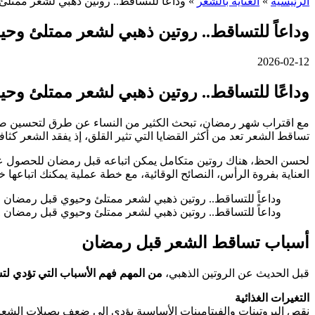
الرئيسية
»
العناية بالشعر
»
وداعاً للتساقط.. روتين ذهبي لشعر ممتل
وداعاً للتساقط.. روتين ذهبي لشعر ممتلئ وح
2026-02-12
وداعًا للتساقط.. روتين ذهبي لشعر ممتلئ وح
مع اقتراب شهر رمضان، تبحث الكثير من النساء عن طرق لتحسين صحة 
تساقط الشعر تعد من أكثر القضايا التي تثير القلق، إذ يفقد الشعر كثافت
لحسن الحظ، هناك روتين متكامل يمكن اتباعه قبل رمضان للحصول على شع
العناية بفروة الرأس، النصائح الوقائية، مع خطة عملية يمكنك اتباعه
وداعاً للتساقط.. روتين ذهبي لشعر ممتلئ وحيوي قبل رمضان
وداعاً للتساقط.. روتين ذهبي لشعر ممتلئ وحيوي قبل رمضان 1
أسباب تساقط الشعر قبل رمضان
قبل الحديث عن الروتين الذهبي،
من المهم فهم الأسباب التي تؤدي ل
التغيرات الغذائية
نقص البروتينات والفيتامينات الأساسية يؤدي إلى ضعف بصيلات الشعر