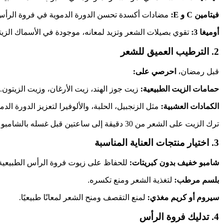
فيتامين C و E:
مضادات أكسدة تحسن الدورة الدموية في فروة الرأس،
أوميغا 3:
تقوي بصيلات الشعر وتزيد لمعانه، موجودة في الأسماك الزيتية
2. الترطيب العميق للشعر
قبل رمضان،
احرصي على:
حمامات الزيت الطبيعية:
زيت جوز الهند، زيت الأرغان، وزيت الزيتون.
الكمادات العشبية:
مثل الزنجبيل، الحلبة، والألوفيرا لتعزيز الدورة ال
ترك الزيت على الشعر من 30 دقيقة إلى ساعتين قبل غسله بالشامبو الخفيف.
3. اختيار منتجات العناية المناسبة
شامبو خفيف بدون كبريتات:
للحفاظ على زيوت فروة الرأس الطبيعية
بلسم مرطب:
لتغذية الشعر ومنع تكسره.
سيروم أو كريم مغذي:
لمنع التقصف ومنح الشعر لمعانًا طبيعيًا.
4. تدليك فروة الرأس