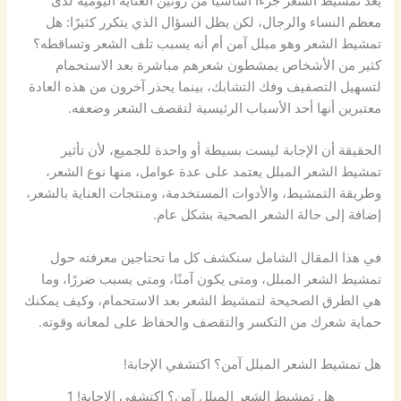
يعد تمشيط الشعر جزءًا أساسيًا من روتين العناية اليومية لدى
معظم النساء والرجال، لكن يظل السؤال الذي يتكرر كثيرًا: هل
تمشيط الشعر وهو مبلل آمن أم أنه يسبب تلف الشعر وتساقطه؟
كثير من الأشخاص يمشطون شعرهم مباشرة بعد الاستحمام
لتسهيل التصفيف وفك التشابك، بينما يحذر آخرون من هذه العادة
معتبرين أنها أحد الأسباب الرئيسية لتقصف الشعر وضعفه.
الحقيقة أن الإجابة ليست بسيطة أو واحدة للجميع، لأن تأثير
تمشيط الشعر المبلل يعتمد على عدة عوامل، منها نوع الشعر،
وطريقة التمشيط، والأدوات المستخدمة، ومنتجات العناية بالشعر،
إضافة إلى حالة الشعر الصحية بشكل عام.
في هذا المقال الشامل سنكشف كل ما تحتاجين معرفته حول
تمشيط الشعر المبلل، ومتى يكون آمنًا، ومتى يسبب ضررًا، وما
هي الطرق الصحيحة لتمشيط الشعر بعد الاستحمام، وكيف يمكنك
حماية شعرك من التكسر والتقصف والحفاظ على لمعانه وقوته.
هل تمشيط الشعر المبلل آمن؟ اكتشفي الإجابة!
هل تمشيط الشعر المبلل آمن؟ اكتشفي الإجابة! 1