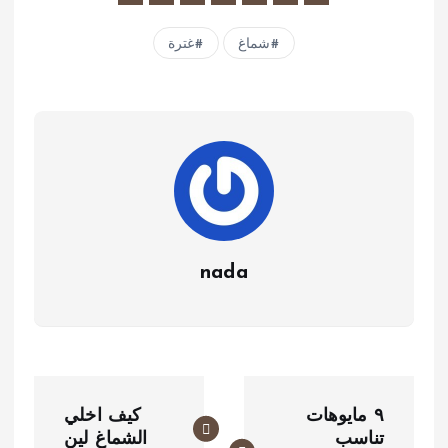
شماغ
غترة
nada
ت
٩ مايوهات
كيف اخلي
ص
تناسب
الشماغ لين