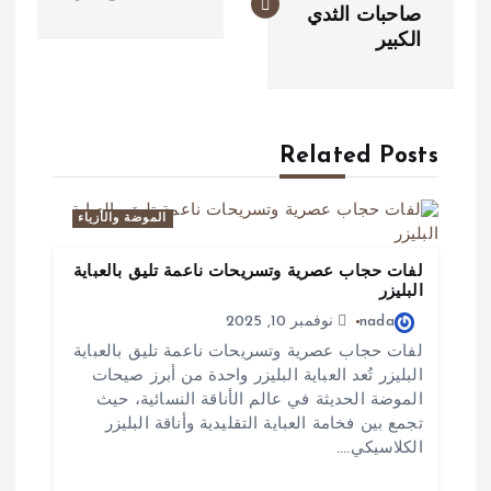
صاحبات الثدي
فّ
الكبير
ح
ا
ل
Related Posts
م
الموضة والأزياء
ق
لفات حجاب عصرية وتسريحات ناعمة تليق بالعباية
ا
البليزر
nada
نوفمبر 10, 2025
ل
لفات حجاب عصرية وتسريحات ناعمة تليق بالعباية
ا
البليزر تُعد العباية البليزر واحدة من أبرز صيحات
الموضة الحديثة في عالم الأناقة النسائية، حيث
ت
تجمع بين فخامة العباية التقليدية وأناقة البليزر
الكلاسيكي.…