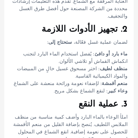
العناية المرفقة مع الشماغ. تقدم هذه التعليمات إرشادات
محددة من الشركة المصنعة حول أفضل طرق الغسل
والتجفيف.
2. تجهيز الأدوات اللازمة
لضمان عملية غسل فعّالة،
ستحتاج إلى:
ماء بارد أو دافئ:
يُفضل استخدام الماء البارد لتجنب
انكماش القماش أو تلاشي الألوان.
منظف لطيف:
اختر مسحوق غسيل خالٍ من المبيضات
والمواد الكيميائية القاسية.
منعم أقمشة:
لإضفاء نعومة ورائحة منعشة على الشماغ.
وعاء كبير:
لنقع الشماغ بشكل مريح.
3. عملية النقع
املأ الوعاء بالماء البارد وأضف كمية مناسبة من منظف
الملابس اللطيف. يُنصح بإضافة القليل من منعم الأقمشة
للحصول على نعومة إضافية. انقع الشماغ في المحلول