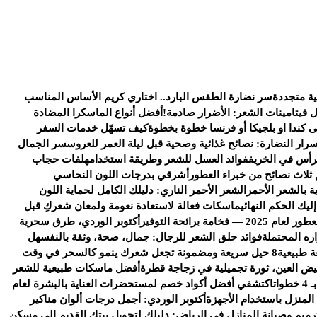
ية متجددة
سر نضارة الطقس البارد.. اختاري كريم الأساس المناسب
ل فيتامينات الشعر: الأضرار صادمة!
أفضل أنواع الماسكرا المضادة
كندا او بلجيكا أو فرنسا خطوة بخطوة
كيف تسهّل خدمات السفر
سرار النضارة: نصائح غذائية وصحية قبل ليلة العمر للعروس
سر الجمال
رأس في الخريف
فوائد العسل للشعر وطريقة استخدامه
لفات حجاب
 ثلاث نصائح من خبراء العطور
أشرقي بدرجات اللون النحاسي
ة بالشعر الأحمر
الشعر الأحمر الناري: دليلك الكامل لحماية اللون
يك الحكم النهائي
ماسكات فعالة لاستعادة نعومة ولمعان شعركِ قبل
خامة برائحة التوفير
أكتوبر الوردي، طرق سحرية
ره المحتملة
فوائد حلق الشعر للرجال: جمال، صحة، وثقة بالنفس
هل
ة طبيعية
8 حيل سريعة ومضمونة تجعل شعرك ينمو كالسحر في وقت
يض العين، ثورة تجميلية في زجاجة قطرة
أفضل ماسكات طبيعية للشعر
ات
اكتشفي أفضل أكواد خصم لمستحضرات العناية بالبشرة لعام
 المنزل باستخدام الأجهزة
أكتوبر الوردي: أجمل درجات ألوان مناكير
رميم وصيانة المنازل في الرياض: دليلك لتحويل بيتك القديم إلى مسكن