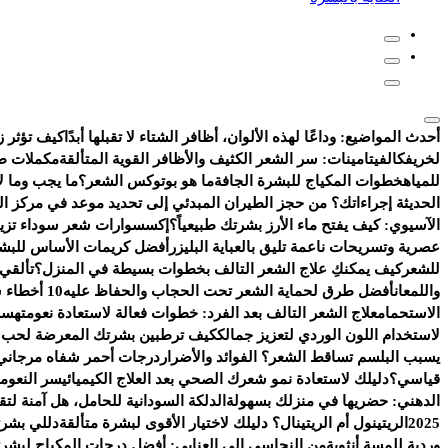
أحدث المواضيع:
وداعًا لهذه الألوان، أظافر الشتاء لا تقبلها أبدًا
كيف تؤثر ز
لخريفك
الفيتامينات: سر الشعر الكثيف والأظافر القوية المتألقة
مكملات طب
للمياه
خطوات المكياج للبشرة الجافة
ما هو بوتوكس الشعر؟
ما يجب وما لا
الحديثة إجراءاتك؟ من حجز الطيران المبدئي إلى تحديد موعد في مركز ا
الآسيوي: كيف يفتح ماء الأرز بشرتك طبيعياً؟
إكسسوارات شعر سوداء تزيد 
عصرية وتسريحات ناعمة تليق بالعباية البليزر
أفضل كريمات الأساس للبشر
للشعر
كيف يمكنكِ علاج الشعر التالف بخطوات بسيطة في المنزل؟
تألقي
واللمعان
أفضل طرق لحماية الشعر تحت الحجاب والحفاظ عليه
10 أخطاء شائعة تفسد روتين العناية بالبشرة
الاستحمام
علاج الشعر التالف بعد الفرد: خطوات فعالة لاستعادة نعومته
سر 
لاستخدام اللون الوردي لتعزيز جمالك
كيف ترطبين بشرتك المعرضة لحب ال
يسبب البلسم تساقط الشعر؟ الفوائد والأضرار
درجات أحمر شفاه مرجاني 
قياسي؟
دليلك لاستعادة نمو شعرك الصحي بعد العلاج الكيميائي
سر النعومة
الدهني: حضريها في منزلك بسهولة
الدلكة السودانية للحامل، هل آمنة ل
2025
الريتينول أم الريتينال؟ دليلك لاختيار الأقوى لبشرة متألقة
دللي بشرت
وردية للمسة أنثوية
من النحاسي إلى العنابي: أفضل درجات المكياج لبشرتك