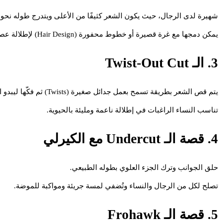
شهيرة لدى الرجال، حيث يكون الشعر كثيفًا من الأعلى ويتدرج طوله نحو 
يمكن دمجها مع غرة قصيرة أو خطوط محفورة (Hair Design) لإطلالة عصرية.
3. الـ Twist-Out Cut
يتم قص الشعر بطريقة تسمح بعمل جدائل صغيرة (Twists) ثم فكّها ليبدو الشعر أكثر كثافة وحجمًا.
تناسب النساء الراغبات في إطلالة ناعمة ومليئة بالحيوية.
4. قصة الـ Undercut مع الكيرلي
حلق الجوانب وترك الجزء العلوي بطوله الطبيعي.
تصلح لكل من الرجال والنساء وتُضفي لمسة جريئة ومواكبة للموضة.
5. قصة الـ Frohawk