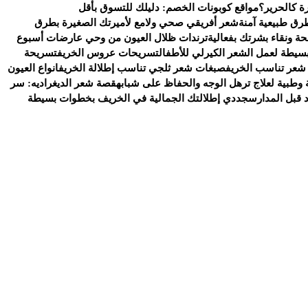
ة كالحرير؟
مواقع كوبونات الخصم: دليلك للتسوق بأقل
رق طبيعية آمنة
شعر أفريقي صحي ولامع لأميرتك الصغيرة بطرق
ة ونقاء بشرتك بفعالية
ترندات ظلال العيون من وحي عارضات أسبوع
سيطة لعمل الشعر الكيرلي للأطفال
تسريحات عروس الخريف
تسريحة
شعر تناسب الخريف
صبغات شعر ثلجي تناسب إطلالة الخريف
انواع العيون
وطبية لعلاج ترهل الوجه والحفاظ على شبابه
قصة شعر الديغراديه: سر
د قبل المدارس
جددي إطلالتك الجمالية في الخريف بخطوات بسيطة