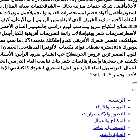
الأحلام
أفضل شركة خدمات منزلية بحائل – الشرق
خدمات صيانة المنازل با
السعودية
أفضل أكواد خصم لمستحضرات العناية والتجميل
أجمل موديلات ت
الشفاه الأحمر: دفء الخريف الذي لا يقاوم
من الزيتون إلى الأرغان، كيف
2025
نصائح لمكياج سريع ومناسب ليوم دراسي جامعي
تونر الشاي الأخضر.
الأسعار
تسريحات شعر ويفي
إطلالات رائعة لتسريحات أفريقية للكبار
أجمل ت
سهلة
كيف تقصين شعرك الأفريقي لتبدو إطلالتك متجددة؟
كل ما يجب معرف
نيويورك 2026
بشرة نشطة.. فوائد مكعبات الألوفيرا المذهلة
ذيل الحصان الج
اللوب القصير تزين عروس الخريف
علاج حب الشباب بفروة الرأس: الأسباب
تكشف عن سحرها وأسرارها
قصات شعر بنات تناسب العام الدراسي الجد
الجمال الفرنسي
هل الماء البارد هو الحل السحري لبشرتك؟ اكتشفي الإجاب
الأحد. نوفمبر 23rd, 2025
الرئيسية
الموضة والأزياء
العطور والإكسسوارات
المكياج والجمال
الصحة والرشاقة
العناية بالشعر