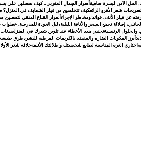
. الحل الآمن لبشرة صافية
أسرار الجمال المغربي.. كيف تحصلين على بشر
سريحات شعر الأفرو الرائع
كيف تتخلصين من فيلر الشفايف في المنزل؟ ط
ته عن فيلر الأنف: فوائد ومخاطر الإجراء
أسرار القناع المنقي لتحسين صح
انبي، إطلالة تجمع السحر والأناقة الليلية
دليل العودة للمدرسة: خطوات ب
 والحلول الرئيسية
تجنبي هذه الأخطاء عند تلوين شعرك في المنزل
صبغات 
يد
أبرز المكونات الضارة والمفيدة بالكريمات المرطبة للبشرة
طرق طبيعية 
ة
اختاري الغرة المناسبة لطابع شخصيتك وإطلالتك الأنيقة
حلاقة شعر الأولا