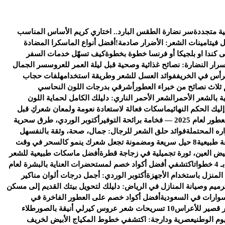
ية متجددة
سر نضارة الطقس البارد.. اختاري كريم الأساس المناسب
ل فيتامينات الشعر: الأضرار صادمة!
أفضل أنواع الماسكرا المضادة
كندا او بلجيكا أو فرنسا خطوة بخطوة
كيف تسهّل خدمات السفر
سرار النضارة: نصائح غذائية وصحية قبل ليلة العمر للعروس
سر الجمال
رأس في الخريف
فوائد العسل للشعر وطريقة استخدامه
لفات حجاب
 ثلاث نصائح من خبراء العطور
أشرقي بدرجات اللون النحاسي
ة بالشعر الأحمر
الشعر الأحمر الناري: دليلك الكامل لحماية اللون
يك الحكم النهائي
ماسكات فعالة لاستعادة نعومة ولمعان شعركِ قبل
خامة برائحة التوفير
أكتوبر الوردي، طرق سحرية
ره المحتملة
فوائد حلق الشعر للرجال: جمال، صحة، وثقة بالنفس
هل
ة طبيعية
8 حيل سريعة ومضمونة تجعل شعرك ينمو كالسحر في وقت
يض العين، ثورة تجميلية في زجاجة قطرة
أفضل ماسكات طبيعية للشعر
ات
اكتشفي أفضل أكواد خصم لمستحضرات العناية بالبشرة لعام
 المنزل باستخدام الأجهزة
أكتوبر الوردي: أجمل درجات ألوان مناكير
رميم وصيانة المنازل في الرياض: دليلك لتحويل بيتك القديم إلى مسكن
وارات في السعودية
أفضل أكواد خصم على العطور الفاخرة في
 قصير للأعراس
10 تسريحات شعر عروس كيرلي أنيقة بالصور
طلاء
وم الوطني
عصرية ودارجة: اكتشفي خطوط المكياج الأبيض لخريف