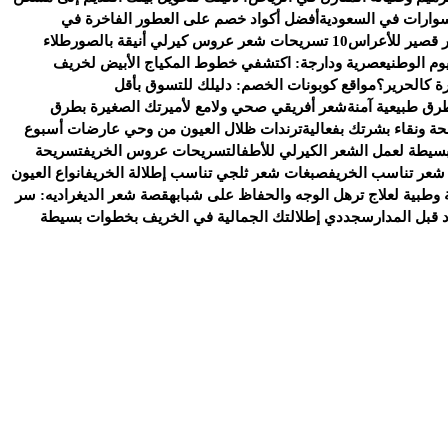
وارات في السعودية
أفضل أكواد خصم على العطور الفاخرة في
 قصير للأعراس
10 تسريحات شعر عروس كيرلي أنيقة بالصور
طلاء
وم الوطني
عصرية ودارجة: اكتشفي خطوط المكياج الأبيض لخريف
ة كالحرير؟
مواقع كوبونات الخصم: دليلك للتسوق بأقل
رق طبيعية آمنة
شعر أفريقي صحي ولامع لأميرتك الصغيرة بطرق
ة ونقاء بشرتك بفعالية
ترندات ظلال العيون من وحي عارضات أسبوع
سيطة لعمل الشعر الكيرلي للأطفال
تسريحات عروس الخريف
تسريحة
شعر تناسب الخريف
صبغات شعر ثلجي تناسب إطلالة الخريف
انواع العيون
وطبية لعلاج ترهل الوجه والحفاظ على شبابه
قصة شعر الديغراديه: سر
د قبل المدارس
جددي إطلالتك الجمالية في الخريف بخطوات بسيطة