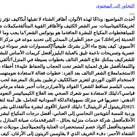
التجاوز إلى المحتوى
أحدث المواضيع:
وداعًا لهذه الألوان، أظافر الشتاء لا تقبلها أبدًا
كيف تؤثر ز
لخريفك
الفيتامينات: سر الشعر الكثيف والأظافر القوية المتألقة
مكملات طب
للمياه
خطوات المكياج للبشرة الجافة
ما هو بوتوكس الشعر؟
ما يجب وما لا
الحديثة إجراءاتك؟ من حجز الطيران المبدئي إلى تحديد موعد في مركز ا
الآسيوي: كيف يفتح ماء الأرز بشرتك طبيعياً؟
إكسسوارات شعر سوداء تزيد 
عصرية وتسريحات ناعمة تليق بالعباية البليزر
أفضل كريمات الأساس للبشر
للشعر
كيف يمكنكِ علاج الشعر التالف بخطوات بسيطة في المنزل؟
تألقي
واللمعان
أفضل طرق لحماية الشعر تحت الحجاب والحفاظ عليه
10 أخطاء شائعة تفسد روتين العناية بالبشرة
الاستحمام
علاج الشعر التالف بعد الفرد: خطوات فعالة لاستعادة نعومته
سر 
لاستخدام اللون الوردي لتعزيز جمالك
كيف ترطبين بشرتك المعرضة لحب ال
يسبب البلسم تساقط الشعر؟ الفوائد والأضرار
درجات أحمر شفاه مرجاني 
قياسي؟
دليلك لاستعادة نمو شعرك الصحي بعد العلاج الكيميائي
سر النعومة
الدهني: حضريها في منزلك بسهولة
الدلكة السودانية للحامل، هل آمنة ل
2025
الريتينول أم الريتينال؟ دليلك لاختيار الأقوى لبشرة متألقة
دللي بشرت
وردية للمسة أنثوية
من النحاسي إلى العنابي: أفضل درجات المكياج لبشرتك
الأحلام
أفضل شركة خدمات منزلية بحائل – الشرق
خدمات صيانة المنازل با
السعودية
أفضل أكواد خصم لمستحضرات العناية والتجميل
أجمل موديلات ت
الشفاه الأحمر: دفء الخريف الذي لا يقاوم
من الزيتون إلى الأرغان، كيف