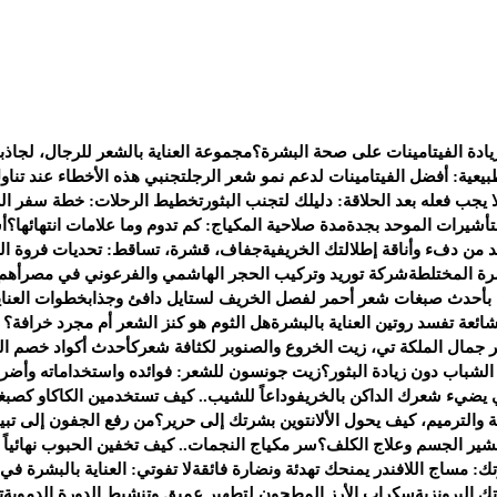
يادة الفيتامينات على صحة البشرة؟
مجموعة العناية بالشعر للرجال، لجاذب
يعية: أفضل الفيتامينات لدعم نمو شعر الرجل
تجنبي هذه الأخطاء عند تناو
 يجب فعله بعد الحلاقة: دليلك لتجنب البثور
تخطيط الرحلات: خطة سفر الى 
لتأشيرات الموحد بجدة
مدة صلاحية المكياج: كم تدوم وما علامات انتهائها؟
أ
من دفء وأناقة إطلالتك الخريفية
جفاف، قشرة، تساقط: تحديات فروة ال
ة المختلطة
شركة توريد وتركيب الحجر الهاشمي والفرعوني في مصر
أهم
 بأحدث صبغات شعر أحمر لفصل الخريف لستايل دافئ وجذاب
خطوات العناي
هل الثوم هو كنز الشعر أم مجرد خرافة؟ إل
جمال الملكة تي، زيت الخروع والصنوبر لكثافة شعرك
أحدث أكواد خصم العطور لعام 2025 — ف
شباب دون زيادة البثور؟
زيت جونسون للشعر: فوائده واستخداماته وأضرا
يضيء شعرك الداكن بالخريف
وداعاً للشيب.. كيف تستخدمين الكاكاو كصبغ
 والترميم، كيف يحول الألانتوين بشرتك إلى حرير؟
من رفع الجفون إلى تبي
تقشير الجسم وعلاج الكلف؟
سر مكياج النجمات.. كيف تخفين الحبوب نهائياً بـ 4 خطو
ك: مساج اللافندر يمنحك تهدئة ونضارة فائقة
لا تفوتي: العناية بالبشرة في
 البرونزية
سكراب الأرز المطحون لتطهير عميق وتنشيط الدورة الدموية
ت