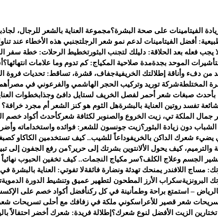
يادة الفيتامينات على صحة البشرة؟
مجموعة العناية بالشعر للرجال، لجاذب
يعية: أفضل الفيتامينات لدعم نمو شعر الرجل
تجنبي هذه الأخطاء عند تناو
 يجب فعله بعد الحلاقة: دليلك لتجنب البثور
تخطيط الرحلات: خطة سفر الى 
لتأشيرات الموحد بجدة
مدة صلاحية المكياج: كم تدوم وما علامات انتهائها؟
أ
من دفء وأناقة إطلالتك الخريفية
جفاف، قشرة، تساقط: تحديات فروة ال
ة المختلطة
شركة توريد وتركيب الحجر الهاشمي والفرعوني في مصر
أهم
 بأحدث صبغات شعر أحمر لفصل الخريف لستايل دافئ وجذاب
خطوات العناي
هل الثوم هو كنز الشعر أم مجرد خرافة؟ إل
جمال الملكة تي، زيت الخروع والصنوبر لكثافة شعرك
أحدث أكواد خصم العطور لعام 2025 — ف
شباب دون زيادة البثور؟
زيت جونسون للشعر: فوائده واستخداماته وأضرا
يضيء شعرك الداكن بالخريف
وداعاً للشيب.. كيف تستخدمين الكاكاو كصبغ
 والترميم، كيف يحول الألانتوين بشرتك إلى حرير؟
من رفع الجفون إلى تبي
تقشير الجسم وعلاج الكلف؟
سر مكياج النجمات.. كيف تخفين الحبوب نهائياً بـ 4 خطو
ك: مساج اللافندر يمنحك تهدئة ونضارة فائقة
لا تفوتي: العناية بالبشرة في
 البرونزية
سكراب الأرز المطحون لتطهير عميق وتنشيط الدورة الدموية
ت
لرياض – استمتع براحة وطمأنينة في كل ركن
أفضل أكواد خصم على الإكسس
سريحات شعر قصير للأعراس
كوني ملكة في زفافك مع أحلى تسريحات شعر
 تختارين الزيت الأفضل لنوع شعرك؟
إطلالة فريدة: شعرك أخضر احتفالاً بالي