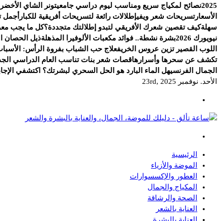
2025
نصائح لمكياج سريع ومناسب ليوم دراسي جامعي
تونر الشاي الأخضر.
الأسعار
تسريحات شعر ويفي
إطلالات رائعة لتسريحات أفريقية للكبار
أجمل ت
سهلة
كيف تقصين شعرك الأفريقي لتبدو إطلالتك متجددة؟
كل ما يجب معرف
نيويورك 2026
بشرة نشطة.. فوائد مكعبات الألوفيرا المذهلة
ذيل الحصان الج
اللوب القصير تزين عروس الخريف
علاج حب الشباب بفروة الرأس: الأسباب
تكشف عن سحرها وأسرارها
قصات شعر بنات تناسب العام الدراسي الجد
الجمال الفرنسي
هل الماء البارد هو الحل السحري لبشرتك؟ اكتشفي الإجاب
الأحد. نوفمبر 23rd, 2025
دليلك للموضة، الجمال، والعناية بالبشرة والشعر
الرئيسية
الموضة والأزياء
العطور والإكسسوارات
المكياج والجمال
الصحة والرشاقة
العناية بالشعر
العناية بالبشرة