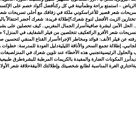
لرياض – استمتع براحة وطمأنينة في كل ركن
أفضل أكواد خصم على الإكسس
سريحات شعر قصير للأعراس
كوني ملكة في زفافك مع أحلى تسريحات شعر
 تختارين الزيت الأفضل لنوع شعرك؟
إطلالة فريدة: شعرك أخضر احتفالاً بالي
. الحل الآمن لبشرة صافية
أسرار الجمال المغربي.. كيف تحصلين على بشر
سريحات شعر الأفرو الرائع
كيف تتخلصين من فيلر الشفايف في المنزل؟ ط
ته عن فيلر الأنف: فوائد ومخاطر الإجراء
أسرار القناع المنقي لتحسين صح
انبي، إطلالة تجمع السحر والأناقة الليلية
دليل العودة للمدرسة: خطوات ب
 والحلول الرئيسية
تجنبي هذه الأخطاء عند تلوين شعرك في المنزل
صبغات 
يد
أبرز المكونات الضارة والمفيدة بالكريمات المرطبة للبشرة
طرق طبيعية 
ة
اختاري الغرة المناسبة لطابع شخصيتك وإطلالتك الأنيقة
حلاقة شعر الأولا