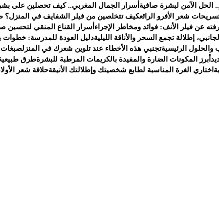
. الحل الآمن لبشرة صافية
أسرار الجمال المغربي.. كيف تحصلين على بشر
سريحات شعر الأفرو الرائع
كيف تتخلصين من فيلر الشفايف في المنزل؟ ط
ته عن فيلر الأنف: فوائد ومخاطر الإجراء
أسرار القناع المنقي لتحسين صح
انبي، إطلالة تجمع السحر والأناقة الليلية
دليل العودة للمدرسة: خطوات ب
 والحلول الرئيسية
تجنبي هذه الأخطاء عند تلوين شعرك في المنزل
صبغات 
يد
أبرز المكونات الضارة والمفيدة بالكريمات المرطبة للبشرة
طرق طبيعية 
ة
اختاري الغرة المناسبة لطابع شخصيتك وإطلالتك الأنيقة
حلاقة شعر الأولا