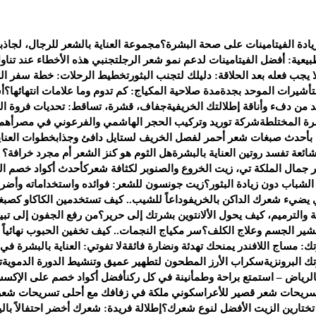
يادة الفيتامينات على صحة البشرة؟
مجموعة العناية بالشعر للرجال، لجاذب
يعية: أفضل الفيتامينات لدعم نمو شعر الرجل
تجنبي هذه الأخطاء عند تناو
 يجب فعله بعد الحلاقة: دليلك لتجنب البثور
تخطيط الرحلات: خطة سفر الى 
لتأشيرات الموحد بجدة
مدة صلاحية المكياج: كم تدوم وما علامات انتهائها؟
أ
من دفء وأناقة إطلالتك الخريفية
جفاف، قشرة، تساقط: تحديات فروة ال
ة المختلطة
شركة توريد وتركيب الحجر الهاشمي والفرعوني في مصر
أهم
 بأحدث صبغات شعر أحمر لفصل الخريف لستايل دافئ وجذاب
خطوات العناي
هل الثوم هو كنز الشعر أم مجرد خرافة؟ إل
جمال الملكة تي، زيت الخروع والصنوبر لكثافة شعرك
أحدث أكواد خصم العطور لعام 2025 — ف
شباب دون زيادة البثور؟
زيت جونسون للشعر: فوائده واستخداماته وأضرا
يضيء شعرك الداكن بالخريف
وداعاً للشيب.. كيف تستخدمين الكاكاو كصبغ
 والترميم، كيف يحول الألانتوين بشرتك إلى حرير؟
من رفع الجفون إلى تبي
تقشير الجسم وعلاج الكلف؟
سر مكياج النجمات.. كيف تخفين الحبوب نهائياً بـ 4 خطو
ك: مساج اللافندر يمنحك تهدئة ونضارة فائقة
لا تفوتي: العناية بالبشرة في
 البرونزية
سكراب الأرز المطحون لتطهير عميق وتنشيط الدورة الدموية
ت
لرياض – استمتع براحة وطمأنينة في كل ركن
أفضل أكواد خصم على الإكسس
سريحات شعر قصير للأعراس
كوني ملكة في زفافك مع أحلى تسريحات شعر
 تختارين الزيت الأفضل لنوع شعرك؟
إطلالة فريدة: شعرك أخضر احتفالاً بالي