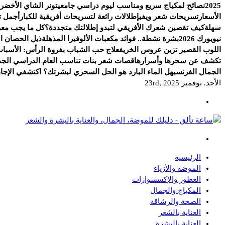
2025
نصائح لمكياج سريع ومناسب ليوم دراسي جامعي
تونر الشاي الأخضر.
الأسعار
تسريحات شعر ويفي
إطلالات رائعة لتسريحات أفريقية للكبار
أجمل ت
سهلة
كيف تقصين شعرك الأفريقي لتبدو إطلالتك متجددة؟
كل ما يجب معرف
نيويورك 2026
بشرة نشطة.. فوائد مكعبات الألوفيرا المذهلة
ذيل الحصان الج
اللوب القصير تزين عروس الخريف
علاج حب الشباب بفروة الرأس: الأسباب
تكشف عن سحرها وأسرارها
قصات شعر بنات تناسب العام الدراسي الجد
الجمال الفرنسي
هل الماء البارد هو الحل السحري لبشرتك؟ اكتشفي الإجاب
الأحد. نوفمبر 23rd, 2025
دليلك للموضة، الجمال، والعناية بالبشرة والشعر
الرئيسية
الموضة والأزياء
العطور والإكسسوارات
المكياج والجمال
الصحة والرشاقة
العناية بالشعر
العناية بالبشرة