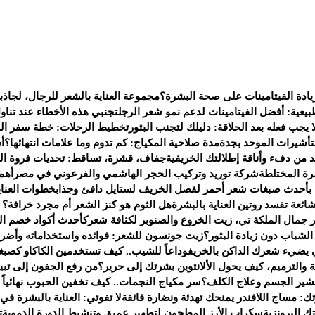
يادة الفيتامينات على صحة البشرة؟
مجموعة العناية بالشعر للرجال، لجاذب
يعية: أفضل الفيتامينات لدعم نمو شعر الرجل
تجنبي هذه الأخطاء عند تناو
 يجب فعله بعد الحلاقة: دليلك لتجنب البثور
تخطيط الرحلات: خطة سفر الى 
لتأشيرات الموحد بجدة
مدة صلاحية المكياج: كم تدوم وما علامات انتهائها؟
أ
من دفء وأناقة إطلالتك الخريفية
جفاف، قشرة، تساقط: تحديات فروة ال
ة المختلطة
شركة توريد وتركيب الحجر الهاشمي والفرعوني في مصر
أهم
 بأحدث صبغات شعر أحمر لفصل الخريف لستايل دافئ وجذاب
خطوات العناي
هل الثوم هو كنز الشعر أم مجرد خرافة؟ إل
جمال الملكة تي، زيت الخروع والصنوبر لكثافة شعرك
أحدث أكواد خصم العطور لعام 2025 — ف
شباب دون زيادة البثور؟
زيت جونسون للشعر: فوائده واستخداماته وأضرا
يضيء شعرك الداكن بالخريف
وداعاً للشيب.. كيف تستخدمين الكاكاو كصبغ
 والترميم، كيف يحول الألانتوين بشرتك إلى حرير؟
من رفع الجفون إلى تبي
تقشير الجسم وعلاج الكلف؟
سر مكياج النجمات.. كيف تخفين الحبوب نهائياً بـ 4 خطو
ك: مساج اللافندر يمنحك تهدئة ونضارة فائقة
لا تفوتي: العناية بالبشرة في
 البرونزية
سكراب الأرز المطحون لتطهير عميق وتنشيط الدورة الدموية
ت