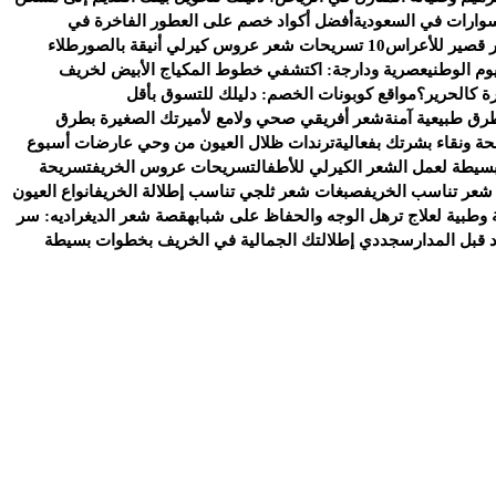
وارات في السعودية
أفضل أكواد خصم على العطور الفاخرة في
 قصير للأعراس
10 تسريحات شعر عروس كيرلي أنيقة بالصور
طلاء
وم الوطني
عصرية ودارجة: اكتشفي خطوط المكياج الأبيض لخريف
ة كالحرير؟
مواقع كوبونات الخصم: دليلك للتسوق بأقل
رق طبيعية آمنة
شعر أفريقي صحي ولامع لأميرتك الصغيرة بطرق
ة ونقاء بشرتك بفعالية
ترندات ظلال العيون من وحي عارضات أسبوع
سيطة لعمل الشعر الكيرلي للأطفال
تسريحات عروس الخريف
تسريحة
شعر تناسب الخريف
صبغات شعر ثلجي تناسب إطلالة الخريف
انواع العيون
وطبية لعلاج ترهل الوجه والحفاظ على شبابه
قصة شعر الديغراديه: سر
د قبل المدارس
جددي إطلالتك الجمالية في الخريف بخطوات بسيطة