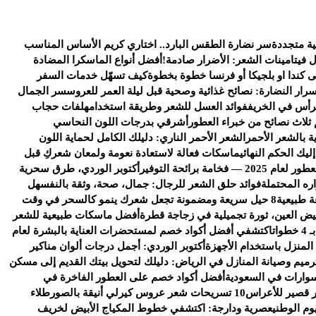
ية متجددة
سر نضارة الطقس البارد.. اختاري كريم الأساس المناسب
ل فيتامينات الشعر: الأضرار صادمة!
أفضل أنواع الماسكرا المضادة
كندا او بلجيكا أو فرنسا خطوة بخطوة
كيف تسهّل خدمات السفر
سرار النضارة: نصائح غذائية وصحية قبل ليلة العمر للعروس
سر الجمال
رأس في الخريف
فوائد العسل للشعر وطريقة استخدامه
لفات حجاب
 ثلاث نصائح من خبراء العطور
أشرقي بدرجات اللون النحاسي
ة بالشعر الأحمر
الشعر الأحمر الناري: دليلك الكامل لحماية اللون
يك الحكم النهائي
ماسكات فعالة لاستعادة نعومة ولمعان شعركِ قبل
خامة برائحة التوفير
أكتوبر الوردي، طرق سحرية
ره المحتملة
فوائد حلق الشعر للرجال: جمال، صحة، وثقة بالنفس
هل
ة طبيعية
8 حيل سريعة ومضمونة تجعل شعرك ينمو كالسحر في وقت
يض العين، ثورة تجميلية في زجاجة قطرة
أفضل ماسكات طبيعية للشعر
ات
اكتشفي أفضل أكواد خصم لمستحضرات العناية بالبشرة لعام
 المنزل باستخدام الأجهزة
أكتوبر الوردي: أجمل درجات ألوان مناكير
رميم وصيانة المنازل في الرياض: دليلك لتحويل بيتك القديم إلى مسكن
وارات في السعودية
أفضل أكواد خصم على العطور الفاخرة في
 قصير للأعراس
10 تسريحات شعر عروس كيرلي أنيقة بالصور
طلاء
وم الوطني
عصرية ودارجة: اكتشفي خطوط المكياج الأبيض لخريف