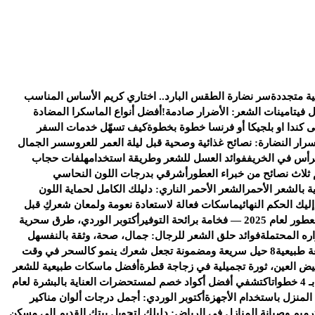
ية متجددة
سر نضارة الطقس البارد.. اختاري كريم الأساس المناسب
ل فيتامينات الشعر: الأضرار صادمة!
أفضل أنواع الماسكرا المضادة
كندا او بلجيكا أو فرنسا خطوة بخطوة
كيف تسهّل خدمات السفر
سرار النضارة: نصائح غذائية وصحية قبل ليلة العمر للعروس
سر الجمال
رأس في الخريف
فوائد العسل للشعر وطريقة استخدامه
لفات حجاب
 ثلاث نصائح من خبراء العطور
أشرقي بدرجات اللون النحاسي
ة بالشعر الأحمر
الشعر الأحمر الناري: دليلك الكامل لحماية اللون
يك الحكم النهائي
ماسكات فعالة لاستعادة نعومة ولمعان شعركِ قبل
خامة برائحة التوفير
أكتوبر الوردي، طرق سحرية
ره المحتملة
فوائد حلق الشعر للرجال: جمال، صحة، وثقة بالنفس
هل
ة طبيعية
8 حيل سريعة ومضمونة تجعل شعرك ينمو كالسحر في وقت
يض العين، ثورة تجميلية في زجاجة قطرة
أفضل ماسكات طبيعية للشعر
ات
اكتشفي أفضل أكواد خصم لمستحضرات العناية بالبشرة لعام
 المنزل باستخدام الأجهزة
أكتوبر الوردي: أجمل درجات ألوان مناكير
رميم وصيانة المنازل في الرياض: دليلك لتحويل بيتك القديم إلى مسكن