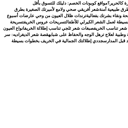
ة كالحرير؟
مواقع كوبونات الخصم: دليلك للتسوق بأقل
رق طبيعية آمنة
شعر أفريقي صحي ولامع لأميرتك الصغيرة بطرق
ة ونقاء بشرتك بفعالية
ترندات ظلال العيون من وحي عارضات أسبوع
سيطة لعمل الشعر الكيرلي للأطفال
تسريحات عروس الخريف
تسريحة
شعر تناسب الخريف
صبغات شعر ثلجي تناسب إطلالة الخريف
انواع العيون
وطبية لعلاج ترهل الوجه والحفاظ على شبابه
قصة شعر الديغراديه: سر
د قبل المدارس
جددي إطلالتك الجمالية في الخريف بخطوات بسيطة