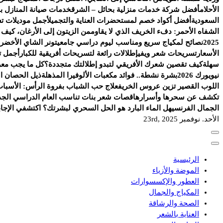
الأحلام
أفضل شركة خدمات منزلية بحائل – الشرق
خدمات صيانة المنازل با
السعودية
أفضل أكواد خصم لمستحضرات العناية والتجميل
أجمل موديلات ت
الشفاه الأحمر: دفء الخريف الذي لا يقاوم
من الزيتون إلى الأرغان، كيف
2025
نصائح لمكياج سريع ومناسب ليوم دراسي جامعي
تونر الشاي الأخضر.
الأسعار
تسريحات شعر ويفي
إطلالات رائعة لتسريحات أفريقية للكبار
أجمل ت
سهلة
كيف تقصين شعرك الأفريقي لتبدو إطلالتك متجددة؟
كل ما يجب معرف
نيويورك 2026
بشرة نشطة.. فوائد مكعبات الألوفيرا المذهلة
ذيل الحصان الج
اللوب القصير تزين عروس الخريف
علاج حب الشباب بفروة الرأس: الأسباب
تكشف عن سحرها وأسرارها
قصات شعر بنات تناسب العام الدراسي الجد
الجمال الفرنسي
هل الماء البارد هو الحل السحري لبشرتك؟ اكتشفي الإجاب
الأحد. نوفمبر 23rd, 2025
الرئيسية
الموضة والأزياء
العطور والإكسسوارات
المكياج والجمال
الصحة والرشاقة
العناية بالشعر