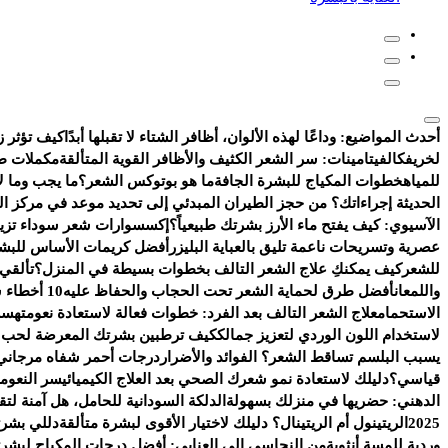
أحدث المواضيع:
وداعًا لهذه الألوان، أظافر الشتاء لا تقبلها أبدًا
كيف تؤثر ز
لخريفك
الفيتامينات: سر الشعر الكثيف والأظافر القوية المتألقة
مكملات طب
للمياه
خطوات المكياج للبشرة الجافة
ما هو بوتوكس الشعر؟
ما يجب وما لا
الحديثة إجراءاتك؟ من حجز الطيران المبدئي إلى تحديد موعد في مركز ا
الآسيوي: كيف يفتح ماء الأرز بشرتك طبيعياً؟
إكسسوارات شعر سوداء تزيد 
عصرية وتسريحات ناعمة تليق بالعباية البليزر
أفضل كريمات الأساس للبشر
للشعر
كيف يمكنكِ علاج الشعر التالف بخطوات بسيطة في المنزل؟
تألقي
واللمعان
أفضل طرق لحماية الشعر تحت الحجاب والحفاظ عليه
10 أخطاء شائعة تفسد روتين العناية بالبشرة
الاستحمام
علاج الشعر التالف بعد الفرد: خطوات فعالة لاستعادة نعومته
سر 
لاستخدام اللون الوردي لتعزيز جمالك
كيف ترطبين بشرتك المعرضة لحب ال
يسبب البلسم تساقط الشعر؟ الفوائد والأضرار
درجات أحمر شفاه مرجاني 
قياسي؟
دليلك لاستعادة نمو شعرك الصحي بعد العلاج الكيميائي
سر النعومة
الدهني: حضريها في منزلك بسهولة
الدلكة السودانية للحامل، هل آمنة ل
2025
الريتينول أم الريتينال؟ دليلك لاختيار الأقوى لبشرة متألقة
دللي بشرت
وردية للمسة أنثوية
من النحاسي إلى العنابي: أفضل درجات المكياج لبشرتك