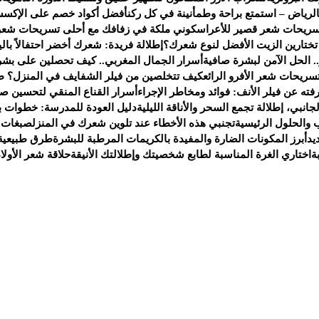
لرياض – استمتع براحة وطمأنينة في كل ركن
أفضل أكواد خصم على الإكسس
سريحات شعر قصير للأعراس
كوني ملكة في زفافك مع أحلى تسريحات شعر
 تختارين الزيت الأفضل لنوع شعرك؟
إطلالة فريدة: شعرك أخضر احتفالاً بالي
. الحل الآمن لبشرة صافية
أسرار الجمال المغربي.. كيف تحصلين على بشر
سريحات شعر الأفرو الرائع
كيف تتخلصين من فيلر الشفايف في المنزل؟ ط
ته عن فيلر الأنف: فوائد ومخاطر الإجراء
أسرار القناع المنقي لتحسين صح
انبي، إطلالة تجمع السحر والأناقة الليلية
دليل العودة للمدرسة: خطوات ب
 والحلول الرئيسية
تجنبي هذه الأخطاء عند تلوين شعرك في المنزل
صبغات 
يد
أبرز المكونات الضارة والمفيدة بالكريمات المرطبة للبشرة
طرق طبيعية 
ة
اختاري الغرة المناسبة لطابع شخصيتك وإطلالتك الأنيقة
حلاقة شعر الأولا