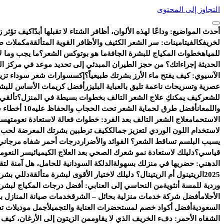
التجاوز إلى المحتوى
أحدث المواضيع:
وداعًا لهذه الألوان، أظافر الشتاء لا تقبلها أبدًا
كيف تؤثر ز
لخريفك
الفيتامينات: سر الشعر الكثيف والأظافر القوية المتألقة
مكملات طب
للمياه
خطوات المكياج للبشرة الجافة
ما هو بوتوكس الشعر؟
ما يجب وما لا
الحديثة إجراءاتك؟ من حجز الطيران المبدئي إلى تحديد موعد في مركز ا
الآسيوي: كيف يفتح ماء الأرز بشرتك طبيعياً؟
إكسسوارات شعر سوداء تزيد 
عصرية وتسريحات ناعمة تليق بالعباية البليزر
أفضل كريمات الأساس للبشر
للشعر
كيف يمكنكِ علاج الشعر التالف بخطوات بسيطة في المنزل؟
تألقي
واللمعان
أفضل طرق لحماية الشعر تحت الحجاب والحفاظ عليه
10 أخطاء شائعة تفسد روتين العناية بالبشرة
الاستحمام
علاج الشعر التالف بعد الفرد: خطوات فعالة لاستعادة نعومته
سر 
لاستخدام اللون الوردي لتعزيز جمالك
كيف ترطبين بشرتك المعرضة لحب ال
يسبب البلسم تساقط الشعر؟ الفوائد والأضرار
درجات أحمر شفاه مرجاني 
قياسي؟
دليلك لاستعادة نمو شعرك الصحي بعد العلاج الكيميائي
سر النعومة
الدهني: حضريها في منزلك بسهولة
الدلكة السودانية للحامل، هل آمنة ل
2025
الريتينول أم الريتينال؟ دليلك لاختيار الأقوى لبشرة متألقة
دللي بشرت
وردية للمسة أنثوية
من النحاسي إلى العنابي: أفضل درجات المكياج لبشرتك
الأحلام
أفضل شركة خدمات منزلية بحائل – الشرق
خدمات صيانة المنازل با
السعودية
أفضل أكواد خصم لمستحضرات العناية والتجميل
أجمل موديلات ت
الشفاه الأحمر: دفء الخريف الذي لا يقاوم
من الزيتون إلى الأرغان، كيف