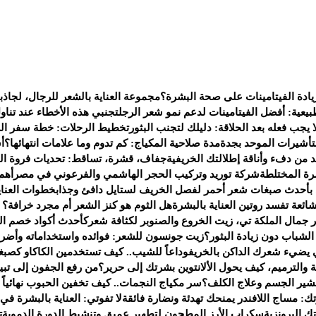
يادة الفيتامينات على صحة البشرة؟
مجموعة العناية بالشعر للرجال، لجاذب
يعية: أفضل الفيتامينات لدعم نمو شعر الرجل
تجنبي هذه الأخطاء عند تناو
 يجب فعله بعد الحلاقة: دليلك لتجنب البثور
تخطيط الرحلات: خطة سفر الى 
لتأشيرات الموحد بجدة
مدة صلاحية المكياج: كم تدوم وما علامات انتهائها؟
أ
من دفء وأناقة إطلالتك الخريفية
جفاف، قشرة، تساقط: تحديات فروة ال
ة المختلطة
شركة توريد وتركيب الحجر الهاشمي والفرعوني في مصر
أهم
 بأحدث صبغات شعر أحمر لفصل الخريف لستايل دافئ وجذاب
خطوات العناي
هل الثوم هو كنز الشعر أم مجرد خرافة؟ إل
جمال الملكة تي، زيت الخروع والصنوبر لكثافة شعرك
أحدث أكواد خصم العطور لعام 2025 — ف
شباب دون زيادة البثور؟
زيت جونسون للشعر: فوائده واستخداماته وأضرا
يضيء شعرك الداكن بالخريف
وداعاً للشيب.. كيف تستخدمين الكاكاو كصبغ
 والترميم، كيف يحول الألانتوين بشرتك إلى حرير؟
من رفع الجفون إلى تبي
تقشير الجسم وعلاج الكلف؟
سر مكياج النجمات.. كيف تخفين الحبوب نهائياً بـ 4 خطو
ك: مساج اللافندر يمنحك تهدئة ونضارة فائقة
لا تفوتي: العناية بالبشرة في
 البرونزية
سكراب الأرز المطحون لتطهير عميق وتنشيط الدورة الدموية
ت