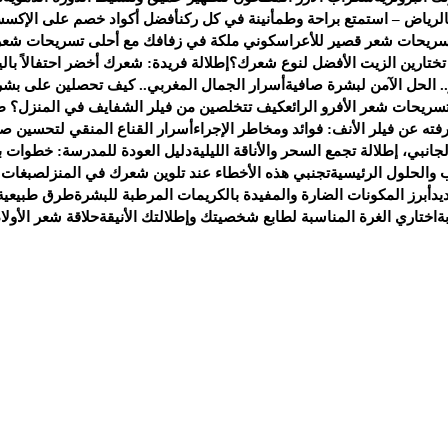
لرياض – استمتع براحة وطمأنينة في كل ركن
أفضل أكواد خصم على الإكسس
سريحات شعر قصير للأعراس
كوني ملكة في زفافك مع أحلى تسريحات شعر
 تختارين الزيت الأفضل لنوع شعرك؟
إطلالة فريدة: شعرك أخضر احتفالاً بالي
. الحل الآمن لبشرة صافية
أسرار الجمال المغربي.. كيف تحصلين على بشر
سريحات شعر الأفرو الرائع
كيف تتخلصين من فيلر الشفايف في المنزل؟ ط
ته عن فيلر الأنف: فوائد ومخاطر الإجراء
أسرار القناع المنقي لتحسين صح
انبي، إطلالة تجمع السحر والأناقة الليلية
دليل العودة للمدرسة: خطوات ب
 والحلول الرئيسية
تجنبي هذه الأخطاء عند تلوين شعرك في المنزل
صبغات 
يد
أبرز المكونات الضارة والمفيدة بالكريمات المرطبة للبشرة
طرق طبيعية 
ة
اختاري الغرة المناسبة لطابع شخصيتك وإطلالتك الأنيقة
حلاقة شعر الأولا