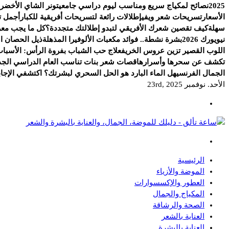
2025
نصائح لمكياج سريع ومناسب ليوم دراسي جامعي
تونر الشاي الأخضر.
الأسعار
تسريحات شعر ويفي
إطلالات رائعة لتسريحات أفريقية للكبار
أجمل ت
سهلة
كيف تقصين شعرك الأفريقي لتبدو إطلالتك متجددة؟
كل ما يجب معرف
نيويورك 2026
بشرة نشطة.. فوائد مكعبات الألوفيرا المذهلة
ذيل الحصان الج
اللوب القصير تزين عروس الخريف
علاج حب الشباب بفروة الرأس: الأسباب
تكشف عن سحرها وأسرارها
قصات شعر بنات تناسب العام الدراسي الجد
الجمال الفرنسي
هل الماء البارد هو الحل السحري لبشرتك؟ اكتشفي الإجاب
الأحد. نوفمبر 23rd, 2025
دليلك للموضة، الجمال، والعناية بالبشرة والشعر
الرئيسية
الموضة والأزياء
العطور والإكسسوارات
المكياج والجمال
الصحة والرشاقة
العناية بالشعر
العناية بالبشرة