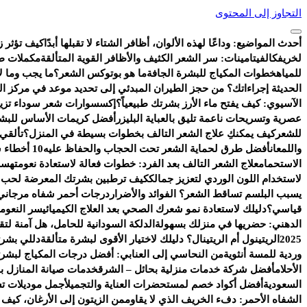
التجاوز إلى المحتوى
أحدث المواضيع:
وداعًا لهذه الألوان، أظافر الشتاء لا تقبلها أبدًا
كيف تؤثر ز
لخريفك
الفيتامينات: سر الشعر الكثيف والأظافر القوية المتألقة
مكملات طب
للمياه
خطوات المكياج للبشرة الجافة
ما هو بوتوكس الشعر؟
ما يجب وما لا
الحديثة إجراءاتك؟ من حجز الطيران المبدئي إلى تحديد موعد في مركز ا
الآسيوي: كيف يفتح ماء الأرز بشرتك طبيعياً؟
إكسسوارات شعر سوداء تزيد 
عصرية وتسريحات ناعمة تليق بالعباية البليزر
أفضل كريمات الأساس للبشر
للشعر
كيف يمكنكِ علاج الشعر التالف بخطوات بسيطة في المنزل؟
تألقي
واللمعان
أفضل طرق لحماية الشعر تحت الحجاب والحفاظ عليه
10 أخطاء شائعة تفسد روتين العناية بالبشرة
الاستحمام
علاج الشعر التالف بعد الفرد: خطوات فعالة لاستعادة نعومته
سر 
لاستخدام اللون الوردي لتعزيز جمالك
كيف ترطبين بشرتك المعرضة لحب ال
يسبب البلسم تساقط الشعر؟ الفوائد والأضرار
درجات أحمر شفاه مرجاني 
قياسي؟
دليلك لاستعادة نمو شعرك الصحي بعد العلاج الكيميائي
سر النعومة
الدهني: حضريها في منزلك بسهولة
الدلكة السودانية للحامل، هل آمنة ل
2025
الريتينول أم الريتينال؟ دليلك لاختيار الأقوى لبشرة متألقة
دللي بشرت
وردية للمسة أنثوية
من النحاسي إلى العنابي: أفضل درجات المكياج لبشرتك
الأحلام
أفضل شركة خدمات منزلية بحائل – الشرق
خدمات صيانة المنازل با
السعودية
أفضل أكواد خصم لمستحضرات العناية والتجميل
أجمل موديلات ت
الشفاه الأحمر: دفء الخريف الذي لا يقاوم
من الزيتون إلى الأرغان، كيف