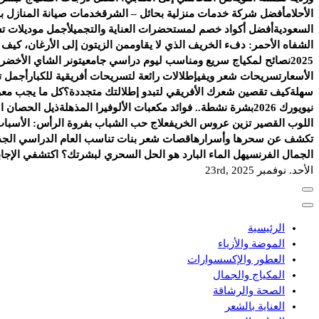
الأحلام
أفضل شركة خدمات منزلية بحائل – الشرق
خدمات صيانة المنازل با
السعودية
أفضل أكواد خصم لمستحضرات العناية والتجميل
أجمل موديلات ت
الشفاه الأحمر: دفء الخريف الذي لا يقاوم
من الزيتون إلى الأرغان، كيف
2025
نصائح لمكياج سريع ومناسب ليوم دراسي جامعي
تونر الشاي الأخضر.
الأسعار
تسريحات شعر ويفي
إطلالات رائعة لتسريحات أفريقية للكبار
أجمل ت
سهلة
كيف تقصين شعرك الأفريقي لتبدو إطلالتك متجددة؟
كل ما يجب معرف
نيويورك 2026
بشرة نشطة.. فوائد مكعبات الألوفيرا المذهلة
ذيل الحصان الج
اللوب القصير تزين عروس الخريف
علاج حب الشباب بفروة الرأس: الأسباب
تكشف عن سحرها وأسرارها
قصات شعر بنات تناسب العام الدراسي الجد
الجمال الفرنسي
هل الماء البارد هو الحل السحري لبشرتك؟ اكتشفي الإجاب
الأحد. نوفمبر 23rd, 2025
الرئيسية
الموضة والأزياء
العطور والإكسسوارات
المكياج والجمال
الصحة والرشاقة
العناية بالشعر