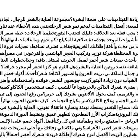
يادة الفيتامينات على صحة البشرة؟
مجموعة العناية بالشعر للرجال، لجاذب
يعية: أفضل الفيتامينات لدعم نمو شعر الرجل
تجنبي هذه الأخطاء عند تناو
 يجب فعله بعد الحلاقة: دليلك لتجنب البثور
تخطيط الرحلات: خطة سفر الى 
لتأشيرات الموحد بجدة
مدة صلاحية المكياج: كم تدوم وما علامات انتهائها؟
أ
من دفء وأناقة إطلالتك الخريفية
جفاف، قشرة، تساقط: تحديات فروة ال
ة المختلطة
شركة توريد وتركيب الحجر الهاشمي والفرعوني في مصر
أهم
 بأحدث صبغات شعر أحمر لفصل الخريف لستايل دافئ وجذاب
خطوات العناي
هل الثوم هو كنز الشعر أم مجرد خرافة؟ إل
جمال الملكة تي، زيت الخروع والصنوبر لكثافة شعرك
أحدث أكواد خصم العطور لعام 2025 — ف
شباب دون زيادة البثور؟
زيت جونسون للشعر: فوائده واستخداماته وأضرا
يضيء شعرك الداكن بالخريف
وداعاً للشيب.. كيف تستخدمين الكاكاو كصبغ
 والترميم، كيف يحول الألانتوين بشرتك إلى حرير؟
من رفع الجفون إلى تبي
تقشير الجسم وعلاج الكلف؟
سر مكياج النجمات.. كيف تخفين الحبوب نهائياً بـ 4 خطو
ك: مساج اللافندر يمنحك تهدئة ونضارة فائقة
لا تفوتي: العناية بالبشرة في
 البرونزية
سكراب الأرز المطحون لتطهير عميق وتنشيط الدورة الدموية
ت
لرياض – استمتع براحة وطمأنينة في كل ركن
أفضل أكواد خصم على الإكسس
سريحات شعر قصير للأعراس
كوني ملكة في زفافك مع أحلى تسريحات شعر
 تختارين الزيت الأفضل لنوع شعرك؟
إطلالة فريدة: شعرك أخضر احتفالاً بالي