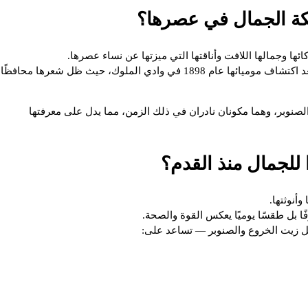
ملكة الجمال في عصرها؟
ها وجمالها اللافت وأناقتها التي ميزتها عن نساء عصرها.
كانت تتمتع بشعر أسود كثيف وطويل ولامع، وهو ما أثار اهتمام الباحثين بعد اكتشاف موميائها عام 1898 في وادي الملوك، حيث ظل شعرها محافظًا
صنوبر، وهما مكونان نادران في ذلك الزمن، مما يدل على معرفتها
ًا للجمال منذ القدم؟
وأنوثتها.
فًا بل طقسًا يوميًا يعكس القوة والصحة.
ثل زيت الخروع والصنوبر — تساعد على: