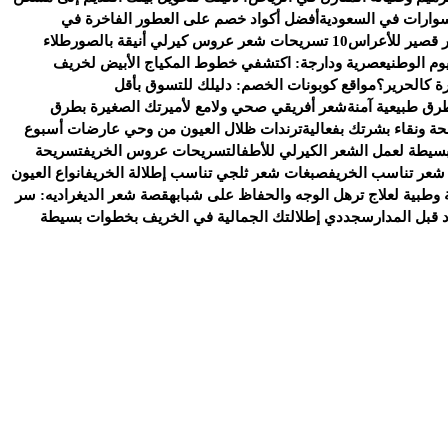
وارات في السعودية
أفضل أكواد خصم على العطور الفاخرة في
 قصير للأعراس
10 تسريحات شعر عروس كيرلي أنيقة بالصور
طلاء
وم الوطني
عصرية ودارجة: اكتشفي خطوط المكياج الأبيض لخريف
ة كالحرير؟
مواقع كوبونات الخصم: دليلك للتسوق بأقل
رق طبيعية آمنة
شعر أفريقي صحي ولامع لأميرتك الصغيرة بطرق
ة ونقاء بشرتك بفعالية
ترندات ظلال العيون من وحي عارضات أسبوع
سيطة لعمل الشعر الكيرلي للأطفال
تسريحات عروس الخريف
تسريحة
شعر تناسب الخريف
صبغات شعر ثلجي تناسب إطلالة الخريف
انواع العيون
وطبية لعلاج ترهل الوجه والحفاظ على شبابه
قصة شعر الديغراديه: سر
د قبل المدارس
جددي إطلالتك الجمالية في الخريف بخطوات بسيطة