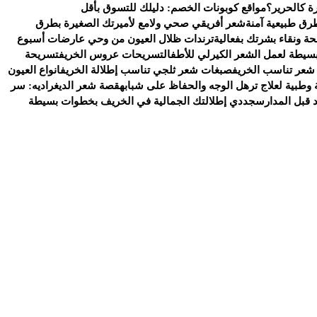
ة كالحرير؟
مواقع كوبونات الخصم: دليلك للتسوق بأقل
رق طبيعية آمنة
شعر أفريقي صحي ولامع لأميرتك الصغيرة بطرق
ة ونقاء بشرتك بفعالية
ترندات ظلال العيون من وحي عارضات أسبوع
سيطة لعمل الشعر الكيرلي للأطفال
تسريحات عروس الخريف
تسريحة
شعر تناسب الخريف
صبغات شعر ثلجي تناسب إطلالة الخريف
انواع العيون
وطبية لعلاج ترهل الوجه والحفاظ على شبابه
قصة شعر الديغراديه: سر
د قبل المدارس
جددي إطلالتك الجمالية في الخريف بخطوات بسيطة