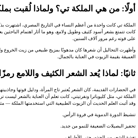
أولًا: من هي الملكة تي؟ ولماذا لُقبت ب
الملكة تي كانت واحدة من أعظم النساء في التاريخ المصري، اشتهرت بذكائ
على قوته رغم مرور آلاف السنين.
وأظهرت التحاليل أن شعرها كان مدهونًا بمزيج طبيعي من زيت الخروع وال
العميقة بقيمة الزيوت في العناية بالجمال.
ثانيًا: لماذا يُعد الشعر الكثيف واللامع رمز
في الحضارات القديمة، كان الشعر يُعتبر تاج المرأة، ودليل قوتها وجاذبيتها 
الملكة تي، مثل كليوباترا ونفرتيتي، كانت تعلم أن العناية بالشعر ليست تر
وقد أثبت العلم الحديث أن الزيوت الطبيعية التي استخدمتها الملكة — م
تنشيط الدورة الدموية في فروة الرأس.
تحفيز البصيلات الضعيفة للنمو من جديد.
تغذية الشعر من الجذور حتى الأطراف.