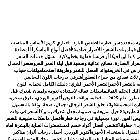
ية متجددة
سر نضارة الطقس البارد.. اختاري كريم الأساس المناسب
ل فيتامينات الشعر: الأضرار صادمة!
أفضل أنواع الماسكرا المضادة
كندا او بلجيكا أو فرنسا خطوة بخطوة
كيف تسهّل خدمات السفر
سرار النضارة: نصائح غذائية وصحية قبل ليلة العمر للعروس
سر الجمال
رأس في الخريف
فوائد العسل للشعر وطريقة استخدامه
لفات حجاب
 ثلاث نصائح من خبراء العطور
أشرقي بدرجات اللون النحاسي
ة بالشعر الأحمر
الشعر الأحمر الناري: دليلك الكامل لحماية اللون
يك الحكم النهائي
ماسكات فعالة لاستعادة نعومة ولمعان شعركِ قبل
خامة برائحة التوفير
أكتوبر الوردي، طرق سحرية
ره المحتملة
فوائد حلق الشعر للرجال: جمال، صحة، وثقة بالنفس
هل
ة طبيعية
8 حيل سريعة ومضمونة تجعل شعرك ينمو كالسحر في وقت
يض العين، ثورة تجميلية في زجاجة قطرة
أفضل ماسكات طبيعية للشعر
ات
اكتشفي أفضل أكواد خصم لمستحضرات العناية بالبشرة لعام
 المنزل باستخدام الأجهزة
أكتوبر الوردي: أجمل درجات ألوان مناكير
رميم وصيانة المنازل في الرياض: دليلك لتحويل بيتك القديم إلى مسكن