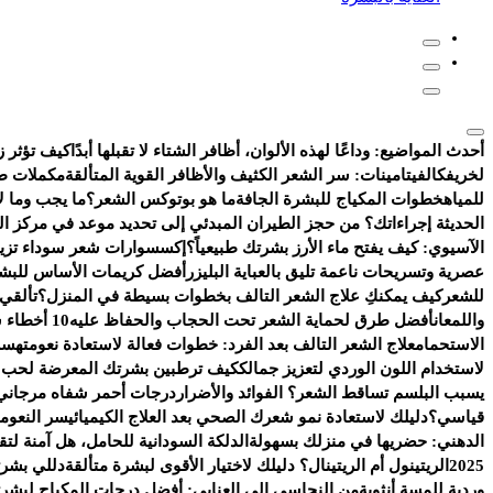
أحدث المواضيع:
وداعًا لهذه الألوان، أظافر الشتاء لا تقبلها أبدًا
كيف تؤثر ز
لخريفك
الفيتامينات: سر الشعر الكثيف والأظافر القوية المتألقة
مكملات طب
للمياه
خطوات المكياج للبشرة الجافة
ما هو بوتوكس الشعر؟
ما يجب وما لا
الحديثة إجراءاتك؟ من حجز الطيران المبدئي إلى تحديد موعد في مركز ا
الآسيوي: كيف يفتح ماء الأرز بشرتك طبيعياً؟
إكسسوارات شعر سوداء تزيد 
عصرية وتسريحات ناعمة تليق بالعباية البليزر
أفضل كريمات الأساس للبشر
للشعر
كيف يمكنكِ علاج الشعر التالف بخطوات بسيطة في المنزل؟
تألقي
واللمعان
أفضل طرق لحماية الشعر تحت الحجاب والحفاظ عليه
10 أخطاء شائعة تفسد روتين العناية بالبشرة
الاستحمام
علاج الشعر التالف بعد الفرد: خطوات فعالة لاستعادة نعومته
سر 
لاستخدام اللون الوردي لتعزيز جمالك
كيف ترطبين بشرتك المعرضة لحب ال
يسبب البلسم تساقط الشعر؟ الفوائد والأضرار
درجات أحمر شفاه مرجاني 
قياسي؟
دليلك لاستعادة نمو شعرك الصحي بعد العلاج الكيميائي
سر النعومة
الدهني: حضريها في منزلك بسهولة
الدلكة السودانية للحامل، هل آمنة ل
2025
الريتينول أم الريتينال؟ دليلك لاختيار الأقوى لبشرة متألقة
دللي بشرت
وردية للمسة أنثوية
من النحاسي إلى العنابي: أفضل درجات المكياج لبشرتك