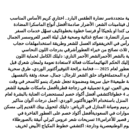
ية متجددة
سر نضارة الطقس البارد.. اختاري كريم الأساس المناسب
ل فيتامينات الشعر: الأضرار صادمة!
أفضل أنواع الماسكرا المضادة
كندا او بلجيكا أو فرنسا خطوة بخطوة
كيف تسهّل خدمات السفر
سرار النضارة: نصائح غذائية وصحية قبل ليلة العمر للعروس
سر الجمال
رأس في الخريف
فوائد العسل للشعر وطريقة استخدامه
لفات حجاب
 ثلاث نصائح من خبراء العطور
أشرقي بدرجات اللون النحاسي
ة بالشعر الأحمر
الشعر الأحمر الناري: دليلك الكامل لحماية اللون
يك الحكم النهائي
ماسكات فعالة لاستعادة نعومة ولمعان شعركِ قبل
خامة برائحة التوفير
أكتوبر الوردي، طرق سحرية
ره المحتملة
فوائد حلق الشعر للرجال: جمال، صحة، وثقة بالنفس
هل
ة طبيعية
8 حيل سريعة ومضمونة تجعل شعرك ينمو كالسحر في وقت
يض العين، ثورة تجميلية في زجاجة قطرة
أفضل ماسكات طبيعية للشعر
ات
اكتشفي أفضل أكواد خصم لمستحضرات العناية بالبشرة لعام
 المنزل باستخدام الأجهزة
أكتوبر الوردي: أجمل درجات ألوان مناكير
رميم وصيانة المنازل في الرياض: دليلك لتحويل بيتك القديم إلى مسكن
وارات في السعودية
أفضل أكواد خصم على العطور الفاخرة في
 قصير للأعراس
10 تسريحات شعر عروس كيرلي أنيقة بالصور
طلاء
وم الوطني
عصرية ودارجة: اكتشفي خطوط المكياج الأبيض لخريف