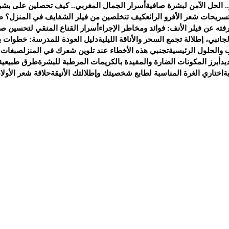
. الحل الآمن لبشرة صافية
أسرار الجمال المغربي.. كيف تحصلين على بشر
سريحات شعر الأفرو الرائع
كيف تتخلصين من فيلر الشفايف في المنزل؟ ط
ته عن فيلر الأنف: فوائد ومخاطر الإجراء
أسرار القناع المنقي لتحسين صح
انبي، إطلالة تجمع السحر والأناقة الليلية
دليل العودة للمدرسة: خطوات ب
 والحلول الرئيسية
تجنبي هذه الأخطاء عند تلوين شعرك في المنزل
صبغات 
يد
أبرز المكونات الضارة والمفيدة بالكريمات المرطبة للبشرة
طرق طبيعية 
ة
اختاري الغرة المناسبة لطابع شخصيتك وإطلالتك الأنيقة
حلاقة شعر الأولا