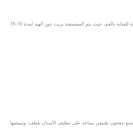
تُعتبر طريقة “سحب الزيت” من أقدم الطرق الطبيعية للعناية بالفم، حيث يتم المضمضة بزيت جوز الهند لمدة 10-15
لصنع معجون طبيعي يساعد على تنظيف الأسنان بلطف، وتبييضها