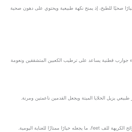
رًا صحيًا للطبخ، إذ يمنح نكهة طبيعية ويحتوي على دهون صحية
داء جوارب قطنية يساعد على ترطيب الكعبين المتشققين ونعومة
يعي يزيل الخلايا الميتة ويجعل القدمين ناعمتين ومرنة.
ا ممتازًا للعناية اليومية.