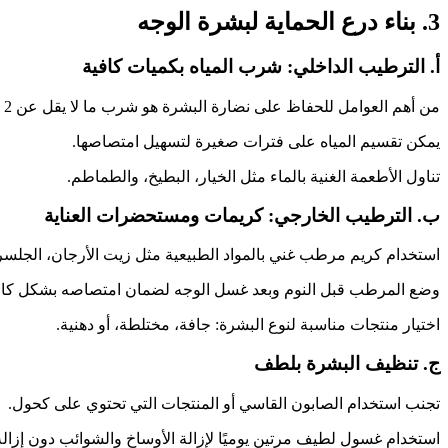
3. بناء درع الحماية لبشرة الوجه
أ. الترطيب الداخلي: شرب المياه بكميات كافية
من أهم العوامل للحفاظ على نضارة البشرة هو شرب ما لا يقل عن 2 لتر من الماء بين الإفطار والسحور.
يمكن تقسيم المياه على فترات صغيرة لتسهيل امتصاصها.
تناول الأطعمة الغنية بالماء مثل الخيار، البطيخ، والطماطم.
ب. الترطيب الخارجي: كريمات ومستحضرات العناية
استخدام كريم مرطب غني بالمواد الطبيعية مثل زيت الأرجان، الجلسري
وضع المرطب قبل النوم وبعد غسل الوجه لضمان امتصاصه بشكل كا
اختيار منتجات مناسبة لنوع البشرة: جافة، مختلطة، أو دهنية.
ج. تنظيف البشرة بلطف
تجنب استخدام الصابون القاسي أو المنتجات التي تحتوي على كحول.
استخدام غسول لطيف مرتين يوميًا لإزالة الأوساخ والشوائب دون إزالة