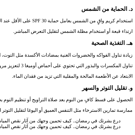
د. الحماية من الشمس
استخدام كريم واقٍ من الشمس بعامل حماية SPF 30 على الأقل عند التعرض لأشعة الشمس بعد الإفطار، خاصة عند الذهاب للصلاة أو التسوق.
ارتداء قبعة أو استخدام مظلة الشمس لتقليل التعرض المباشر.
هـ. التغذية الصحية
زيادة تناول الفواكه والخضروات الغنية بمضادات الأكسدة مثل التوت، ا
تناول المكسرات والبذور التي تحتوي على أحماض أوميغا 3 لتعزيز مرونة الجلد.
الابتعاد عن الأطعمة المالحة والمقلية التي تزيد من فقدان الماء.
و. تقليل التوتر والسهر
الحصول على قسط كافٍ من النوم بعد صلاة التراويح أو تنظيم النوم بحيث لا 
ممارسة تمارين الاسترخاء مثل التنفس العميق أو اليوغا لتقليل التوتر 
درع بشرتك في رمضان.. كيف تحمين وجهك من آثار نقص المياه
درع بشرتك في رمضان.. كيف تحمين وجهك من آثار نقص المياه؟