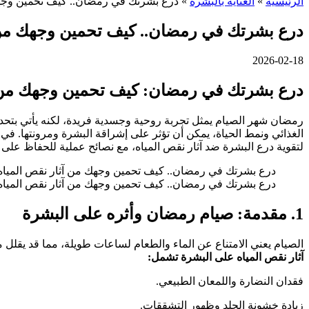
الرئيسية
»
العناية بالبشرة
»
درع بشرتك في رمضان.. كيف تحمين وجهك
درع بشرتك في رمضان.. كيف تحمين وجهك من 
2026-02-18
درع بشرتك في رمضان: كيف تحمين وجهك من آ
رمضان شهر الصيام يمثل تجربة روحية وجسدية فريدة، لكنه يأتي بتحدي
الغذائي ونمط الحياة، يمكن أن تؤثر على إشراقة البشرة ومرونتها. ف
لتقوية درع البشرة ضد آثار نقص المياه، مع نصائح عملية للحفاظ عل
درع بشرتك في رمضان.. كيف تحمين وجهك من آثار نقص المياه
درع بشرتك في رمضان.. كيف تحمين وجهك من آثار نقص المياه؟
1. مقدمة: صيام رمضان وأثره على البشرة
الصيام يعني الامتناع عن الماء والطعام لساعات طويلة، مما قد يقلل 
آثار نقص المياه على البشرة تشمل:
فقدان النضارة واللمعان الطبيعي.
زيادة خشونة الجلد وظهور التشققات.