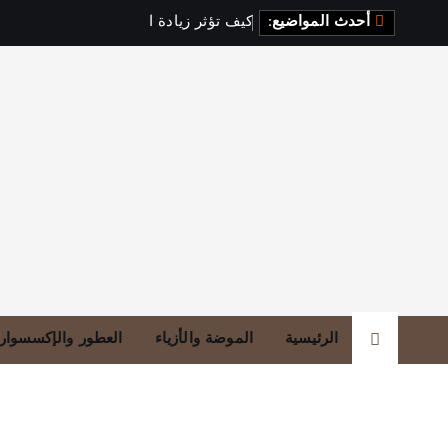
أحدث المواضيع:
ك
ي
ف
ت
ؤ
ث
ر
ز
ي
ا
د
ة
ا
ل
ف
ي
ت
ا
م
ي
الرئيسية
الموضة والأزياء
العطور والإكسسوار