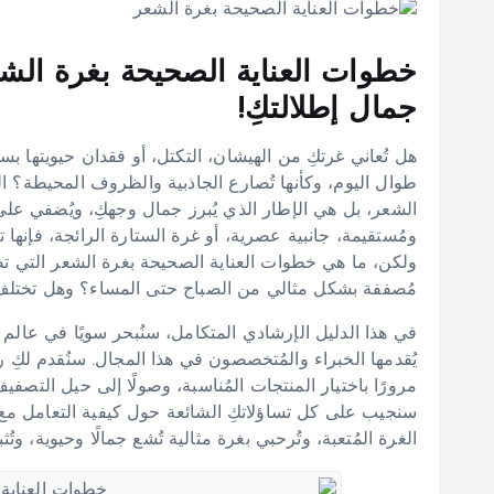
خطوات العناية الصحيحة بغرة الشعر
جمال إطلالتكِ!
هل تُعاني غرتكِ من الهيشان، التكتل، أو فقدان حيويته
طوال اليوم، وكأنها تُصارع الجاذبية والظروف المحيطة؟ 
الشعر، بل هي الإطار الذي يُبرز جمال وجهكِ، ويُضفي على 
ومُستقيمة، جانبية عصرية، أو غرة الستارة الرائجة، فإنها ت
ولكن، ما هي خطوات العناية الصحيحة بغرة الشعر التي تض
مُصففة بشكل مثالي من الصباح حتى المساء؟ وهل تختلف 
في هذا الدليل الإرشادي المتكامل، سنُبحر سويًا في عالم 
يُقدمها الخبراء والمُتخصصون في هذا المجال. سنُقدم لكِ روت
مرورًا باختيار المنتجات المُناسبة، وصولًا إلى حيل التصفيف
سنجيب على كل تساؤلاتكِ الشائعة حول كيفية التعامل مع 
الغرة المُتعبة، وتُرحبي بغرة مثالية تُشع جمالًا وحيوية، وتُث