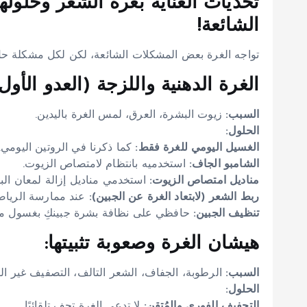
تحديات العناية بغرة الشعر وحلول
الشائعة!
تواجه الغرة بعض المشكلات الشائعة، لكن لكل مشكلة حل
الغرة الدهنية واللزجة (العدو الأول!
السبب:
زيوت البشرة، العرق، لمس الغرة باليدين.
الحلول:
الغسيل اليومي للغرة فقط:
كما ذكرنا في الروتين اليومي.
الشامبو الجاف:
استخدميه بانتظام لامتصاص الزيوت.
مناديل امتصاص الزيوت:
استخدمي مناديل إزالة لمعان الب
ربط الشعر (لابتعاد الغرة عن الجبين):
عند ممارسة الرياضة 
تنظيف الجبين:
حافظي على نظافة بشرة جبينكِ بغسول م
هيشان الغرة وصعوبة تثبيتها:
السبب:
الرطوبة، الجفاف، الشعر التالف، التصفيف غير ال
الحلول:
التجفيف الفوري والمُتقن:
لا تدعي الغرة تجف تلقائيًا.