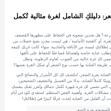
: دليلكِ الشامل لغرة مثالية تُكمل
ا بسرعة؟ هل تجدين صعوبة في الحفاظ على مظهرها المُصفف
الغرة، أو “القصة الأمامية”، هي ليست مجرد بضع خصلات من
إطلالتكِ لمسة من الأناقة والجاذبية. سواء كانت غرتكِ كثيفة
تطلب عناية خاصة واهتمامًا مُضاعفًا للحفاظ على تألقها.
من لكِ غرة خالية من العيوب، تُقاوم الرطوبة، وتظل
طريقة العناية بها حسب نوع الشعر أو شكل الغرة نفسها؟
العناية بغرة الشعر، لنكشف لكِ كل الأسرار والنصائح التي
ينًا كاملاً للعناية، بدءًا من الغسيل والتجفيف الصحيحين،
 التي تضمن لكِ غرة مُبهرة تُكمل جمالكِ وتُعزز ثقتكِ بنفسكِ.
مشكلات الغرة، وأهمية القص المنتظم. استعدي لتُودعي أيام
بت أن القليل من العناية يُحدث فرقًا كبيرًا في إطلالتكِ!