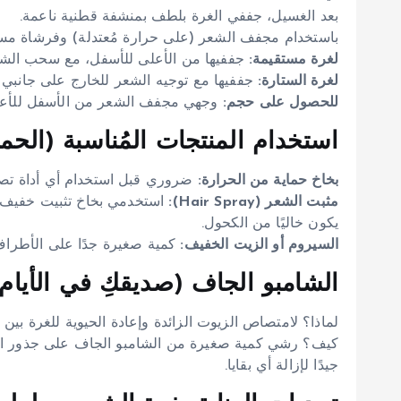
بعد الغسيل، جففي الغرة بلطف بمنشفة قطنية ناعمة.
باستخدام مجفف الشعر (على حرارة مُعتدلة) وفرشاة مسطحة
لغرة مستقيمة:
جففيها من الأعلى للأسفل، مع سحب الشعر
لغرة الستارة:
جففيها مع توجيه الشعر للخارج على جانبي ال
للحصول على حجم:
وجهي مجفف الشعر من الأسفل للأعلى
استخدام المنتجات المُناسبة (الحماي
بخاخ حماية من الحرارة:
ضروري قبل استخدام أي أداة تصف
مثبت الشعر (Hair Spray):
استخدمي بخاخ تثبيت خفيف ب
يكون خاليًا من الكحول.
السيروم أو الزيت الخفيف:
كمية صغيرة جدًا على الأطراف 
الشامبو الجاف (صديقكِ في الأيام ا
لماذا؟ لامتصاص الزيوت الزائدة وإعادة الحيوية للغرة بين 
كيف؟ رشي كمية صغيرة من الشامبو الجاف على جذور الغر
جيدًا لإزالة أي بقايا.