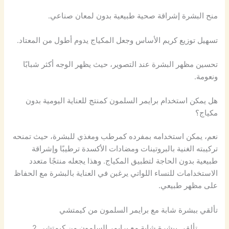
منح البشرة إشراقة صحية طبيعية بدون لمعان صناعي.
تسهيل توزيع كريم الأساس وجعل المكياج يدوم أطول من المعتاد.
تحسين مظهر البشرة عند التصوير، حيث يظهر الوجه أكثر شبابًا
ونعومة.
هل يمكن استخدام برايمر السلمون كمنتج للعناية اليومية بدون
مكياج؟
نعم، يمكن استخدامه بمفرده كمرطب ومغذي للبشرة، حيث تمنحه
تركيبته الغنية بالبروتينات ومضادات الأكسدة ترطيبًا وإشراقة
طبيعية بدون الحاجة لتطبيق المكياج. وهذا يجعله منتجًا متعدد
الاستخدامات للنساء اللواتي يرغبن في العناية بالبشرة مع الحفاظ
على مظهر طبيعي.
تألقي ببشرة شابة مع برايمر السلمون من كيمتشي
تألقي ببشرة شابة مع برايمر السلمون من كيمتشي 2