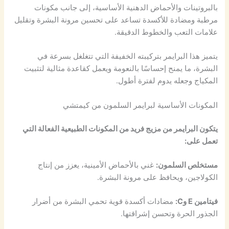
بالبروتينات والأحماض الدهنية الأساسية، إلى جانب مكونات
مرطبة ومضادة للأكسدة تساعد على تحسين مرونة البشرة وتقليل
علامات التعب والخطوط الدقيقة.
يتميز هذا البرايمر بتركيبته الخفيفة التي تتغلغل بسرعة في
البشرة، ما يمنح إحساسًا بالنعومة ويعمل كقاعدة مثالية لتثبيت
المكياج وجعله يدوم لفترة أطول.
المكونات الأساسية لبرايمر السلمون من كيمتشي
يتكون البرايمر من مزيج فريد من المكونات الطبيعية الفعالة التي
تعمل على:
مستخلص السلمون:
غني بالأحماض الأمينية، يعزز من إنتاج
الكولاجين، ويحافظ على مرونة البشرة.
فيتامين E وC:
مضادات أكسدة قوية تحمي البشرة من أضرار
الجذور الحرة وتحسن إشراقتها.