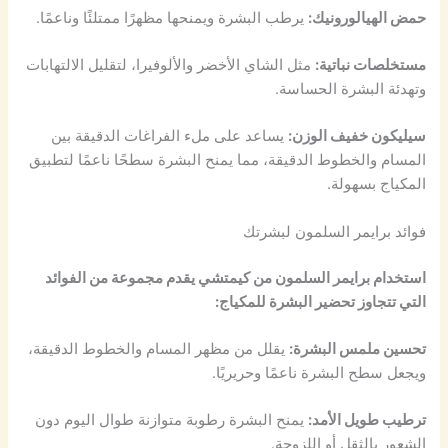
حمض الهيالورونيك:
يرطب البشرة ويمنحها مظهرًا ممتلئًا وناعمًا.
مستخلصات نباتية:
مثل الشاي الأخضر والألوفيرا، لتقليل الالتهابات
وتهدئة البشرة الحساسة.
سيليكون خفيف الوزن:
يساعد على ملء الفراغات الدقيقة بين
المسام والخطوط الدقيقة، مما يمنح البشرة سطحًا ناعمًا لتطبيق
المكياج بسهولة.
فوائد برايمر السلمون لبشرتك
استخدام برايمر السلمون من كيمتشي يقدم مجموعة من الفوائد
التي تتجاوز تحضير البشرة للمكياج:
تحسين ملمس البشرة:
يقلل من مظهر المسام والخطوط الدقيقة،
ويجعل سطح البشرة ناعمًا وحريريًا.
ترطيب طويل الأمد:
يمنح البشرة رطوبة متوازنة طوال اليوم دون
الشعور بالثقل أو اللزوجة.