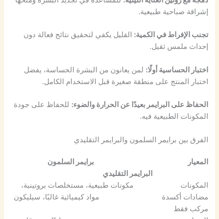
دمجه مع روتين العناية الليلية:
للمساعدة في تجديد البشرة ومنحها
إشراقة صباحية طبيعية.
تجنب الإفراط في الكمية:
القليل يكفي لتحقيق نتائج فعالة دون
إحداث ملمس ثقيل.
اختبار الحساسية أولًا:
لمن يعانون من البشرة الحساسة، يفضل
اختبار المنتج على منطقة صغيرة قبل الاستخدام الكامل.
الحفاظ على البرايمر بعيدًا عن الحرارة والضوء:
للحفاظ على جودة
المكونات الطبيعية فيه.
الفرق بين برايمر السلمون والبرايمر التقليدي
المعيار برايمر السلمون
البرايمر التقليدي
المكونات مكونات طبيعية، مستخلصات بروتينية،
مضادات أكسدة مواد كيميائية غالبًا، سيليكون
مركب فقط