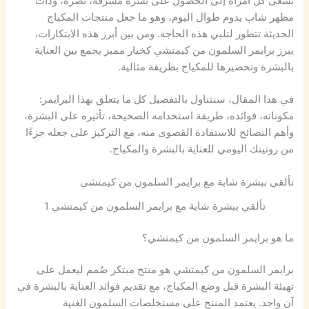
تسعى كل امرأة إلى الحصول على بشرة مشرقة، نضرة، وذات
مظهر شاب يدوم طوال اليوم، وهو ما جعل منتجات المكياج
الحديثة تتطور لتلبي هذه الحاجة. ومن بين أبرز هذه الابتكارات،
يبرز برايمر السلمون من كيمتشي كخيار مميز يجمع بين العناية
بالبشرة وتحضيرها للمكياج بطريقة مثالية.
في هذا المقال، سنتناول بالتفصيل كل ما يتعلق بهذا البرايمر:
مكوناته، فوائده، طريقة استخدامه الصحيحة، تأثيره على البشرة،
وأهم النصائح للاستفادة القصوى منه، مع التركيز على جعله جزءًا
من روتينك اليومي للعناية بالبشرة والمكياج.
تألقي ببشرة شابة مع برايمر السلمون من كيمتشي
تألقي ببشرة شابة مع برايمر السلمون من كيمتشي 1
ما هو برايمر السلمون من كيمتشي؟
برايمر السلمون من كيمتشي هو منتج مبتكر صُمم ليعمل على
تهيئة البشرة قبل وضع المكياج، مع تقديم فوائد العناية بالبشرة في
آن واحد. يعتمد المنتج على مستخلصات السلمون الغنية