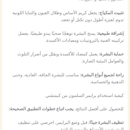
تثبيت المكياج:
يجعل كريم الأساس وظلال العيون والثنايا اللونية
تدوم لفترة أطول دون تكتل أو تجعد.
إشراقة طبيعية:
يمنح البشرة توهجًا صحيًا يبدو طبيعيًا، بفضل
تركيبته الغنية بالبروتينات ومضادات الأكسدة.
حماية البشرة:
يعمل كمضاد للأكسدة ويقلل من أضرار التلوث
والعوامل البيئية الضارة.
راحة لجميع أنواع البشرة:
مناسب للبشرة الجافة، العادية، وحتى
الدهنية والحساسة.
كيفية استخدام برايمر السلمون من كيمتشي
للحصول على أفضل النتائج،
يجب اتباع خطوات التطبيق الصحيحة:
تنظيف البشرة جيدًا:
قبل وضع البرايمر، احرصي على تنظيف
البشرة من الأوساخ والزيوت الزائدة.