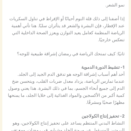
نمو الشعر.
إذا أضفنا إلى ذلك قلة النوم أحيانًا أو الإفراط في تناول السكريات
عند الإفطار، فإن البشرة والشعر قد يتأثران سلبًا. هنا تأتي أهمية
الرياضة المنظمة كعامل يعيد التوازن ويعزز الصحة الداخلية التي
تنعكس خارجيًا.
ثانيًا: كيف تمنحك الرياضة في رمضان إشراقة طبيعية للوجه؟
1- تنشيط الدورة الدموية
أحد أهم أسباب إشراقة الوجه هو تدفق الدم الجيد إلى الجلد.
عندما تمارس الرياضة، يزداد معدل ضربات القلب، ويتحسن ضخ
الدم إلى جميع أنحاء الجسم، بما في ذلك البشرة. هذا يعني وصول
كمية أكبر من الأكسجين والمواد الغذائية إلى خلايا الجلد، ما يمنحها
مظهرًا صحيًا ومشرقًا.
2- تحفيز إنتاج الكولاجين
النشاط البدني المنتظم يساعد على تحفيز إنتاج الكولاجين، وهو
البروتين المسؤول عن مرونة الجلد وشبابه. في رمضان، ومع تغير