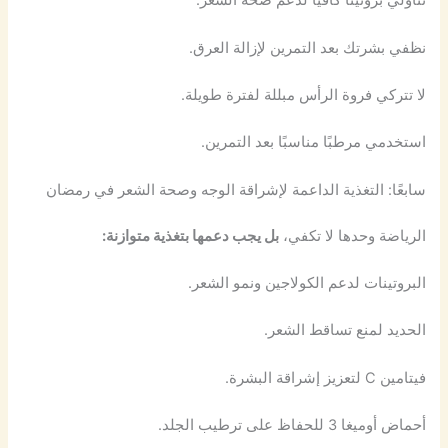
تناولي بروتينًا كافيًا لدعم صحة الشعر.
نظفي بشرتك بعد التمرين لإزالة العرق.
لا تتركي فروة الرأس مبللة لفترة طويلة.
استخدمي مرطبًا مناسبًا بعد التمرين.
سابعًا: التغذية الداعمة لإشراقة الوجه وصحة الشعر في رمضان
الرياضة وحدها لا تكفي،
بل يجب دعمها بتغذية متوازنة:
البروتينات لدعم الكولاجين ونمو الشعر.
الحديد لمنع تساقط الشعر.
فيتامين C لتعزيز إشراقة البشرة.
أحماض أوميغا 3 للحفاظ على ترطيب الجلد.