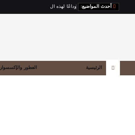
أحدث المواضيع:
و
د
ا
ع
ا
ل
ه
ذ
ه
ا
ل
أ
ل
و
ا
ن
،
الرئيسية
الموضة والأزياء
العطور والإكسسوار