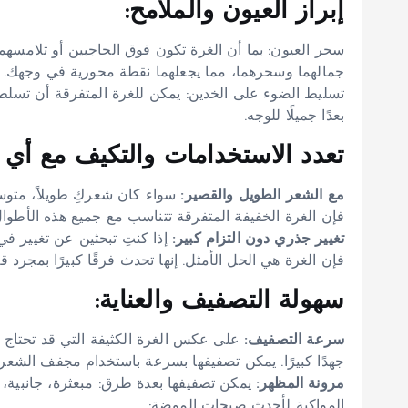
إبراز العيون والملامح:
سحر العيون: بما أن الغرة تكون فوق الحاجبين أو تلامسهما 
جمالهما وسحرهما، مما يجعلهما نقطة محورية في وجهك.
تسليط الضوء على الخدين: يمكن للغرة المتفرقة أن تسل
بعدًا جميلًا للوجه.
تعدد الاستخدامات والتكيف مع أي
مع الشعر الطويل والقصير:
سواء كان شعركِ طويلاً، متوسط
فإن الغرة الخفيفة المتفرقة تتناسب مع جميع هذه الأطو
تغيير جذري دون التزام كبير:
إذا كنتِ تبحثين عن تغيير ف
فإن الغرة هي الحل الأمثل. إنها تحدث فرقًا كبيرًا بمجر
سهولة التصفيف والعناية:
سرعة التصفيف:
على عكس الغرة الكثيفة التي قد تحتاج إ
جهدًا كبيرًا. يمكن تصفيفها بسرعة باستخدام مجفف الشعر 
مرونة المظهر:
يمكن تصفيفها بعدة طرق: مبعثرة، جانبية، 
المواكبة لأحدث صيحات الموضة: