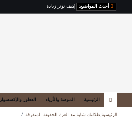
أحدث المواضيع:
ك
ي
ف
ت
ؤ
ث
ر
ز
ي
ا
د
ة
ا
ل
ف
ي
ت
ا
الرئيسية
الموضة والأزياء
العطور والإكسسوار
الرئيسية
إطلالتك شابة مع الغرة الخفيفة المتفرقة