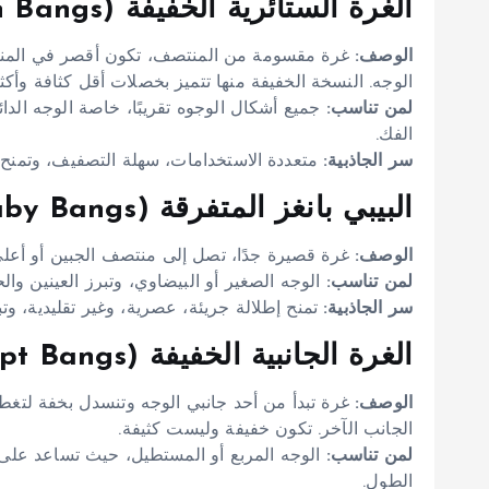
الغرة الستائرية الخفيفة (Light Curtain Bangs):
الوصف:
غرة مقسومة من المنتصف، تكون أقصر في المنتصف 
الوجه. النسخة الخفيفة منها تتميز بخصلات أقل كثافة وأكثر
لمن تناسب:
جميع أشكال الوجوه تقريبًا، خاصة الوجه الدا
الفك.
سر الجاذبية:
متعددة الاستخدامات، سهلة التصفيف، وتمنح إطا
البيبي بانغز المتفرقة (Wispy Baby Bangs):
الوصف:
غرة قصيرة جدًا، تصل إلى منتصف الجبين أو أعلى
لمن تناسب:
الوجه الصغير أو البيضاوي، وتبرز العينين وال
سر الجاذبية:
تمنح إطلالة جريئة، عصرية، وغير تقليدية، وت
الغرة الجانبية الخفيفة (Light Side-Swept Bangs):
الوصف:
غرة تبدأ من أحد جانبي الوجه وتنسدل بخفة لتغطي
الجانب الآخر. تكون خفيفة وليست كثيفة.
لمن تناسب:
الوجه المربع أو المستطيل، حيث تساعد على ت
الطول.