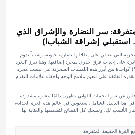
متفرقة: سر النضارة والإشراق الذي
 استقبلي إشراقة الشباب!)
ية التي تضفي على إطلالتها نضارة، حيوية، وشباباً يدوم.
درة على إحداث فرق جذري بمجرد إضافتها. وهنا تبرز “الغرة
الخفيفة المتفرقة” (Wispy Bangs or Feathered Bangs) كواحدة من أبرز هذه اللمسات السحرية. هي ليست مجرد
درة الفائقة على تنعيم ملامح الوجه وإخفاء علامات التقدم
ين عن سر النجمات اللواتي يظهرن دائمًا ببشرة مشدودة
 في هذا الدليل الشامل، سنغوص في عالم هذه الغرة الجذابة،
ر الأنسب لكِ، ونمنحكِ كل النصائح لتصفيفها والعناية بها،