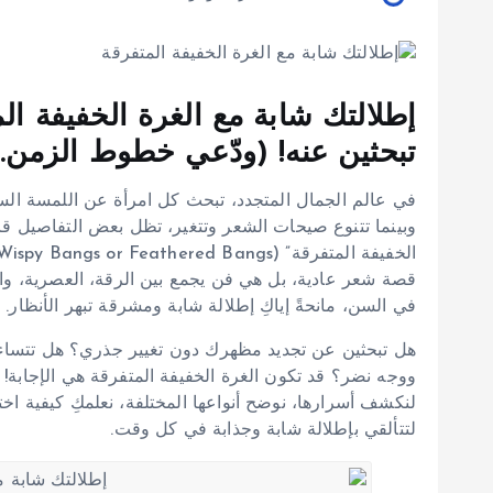
إطلالتك شابة مع الغرة الخفيفة ال
تبحثين عنه! (ودّعي خطوط الزمن..
في عالم الجمال المتجدد، تبحث كل امرأة عن اللمسة السحر
وبينما تتنوع صيحات الشعر وتتغير، تظل بعض التفاصيل قا
قصة شعر عادية، بل هي فن يجمع بين الرقة، العصرية، والق
في السن، مانحةً إياكِ إطلالة شابة ومشرقة تبهر الأنظار.
هل تبحثين عن تجديد مظهرك دون تغيير جذري؟ هل تتساءل
ووجه نضر؟ قد تكون الغرة الخفيفة المتفرقة هي الإجابة!
لنكشف أسرارها، نوضح أنواعها المختلفة، نعلمكِ كيفية اختيا
لتتألقي بإطلالة شابة وجذابة في كل وقت.