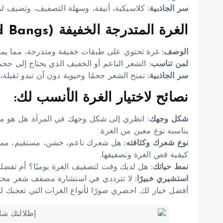
سر الجاذبية:
كلاسيكية، أنيقة، وسهلة التصفيف، وتضيف ل
الغرة المتدرجة الخفيفة (Feathered Layered Bangs):
الوصف:
غرة تحتوي على طبقات خفيفة ومتدرجة، مما يمنحه
لمن تناسب:
الشعر الناعم أو الخفيف الذي يحتاج إلى حج
سر الجاذبية:
تمنح الشعر حجمًا وحيوية دون أن تبدو ثقيلة،
نصائح لاختيار الغرة الأنسب لك:
شكل وجهك:
انظري إلى شكل وجهك في المرآة. هل هو م
يناسبه نوع معين من الغرة.
نوع شعرك وكثافته:
هل شعرك ناعم، خشن، مستقيم، مموج
كيفية قص الغرة وتصفيفها.
نمط حياتك:
هل لديك وقت لتصفيف الغرة يوميًا؟ أم تفضلين ش
استشيري خبيرًا:
لا تترددي في استشارة مصفف شعر محتر
أفضل خيار لك. احضري صورًا لأنواع الغرات التي تعجبك 