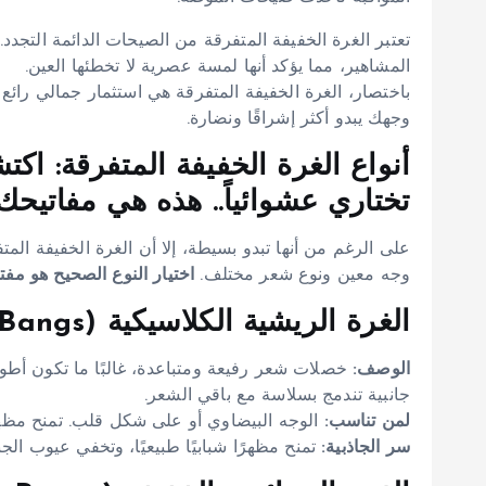
تعتبر الغرة الخفيفة المتفرقة من الصيحات الدائمة التج
المشاهير، مما يؤكد أنها لمسة عصرية لا تخطئها العين.
باختصار، الغرة الخفيفة المتفرقة هي استثمار جمالي رائع
وجهك يبدو أكثر إشراقًا ونضارة.
أنواع الغرة الخفيفة المتفرقة: اكت
تختاري عشوائياً.. هذه هي مفاتيحك!
على الرغم من أنها تبدو بسيطة، إلا أن الغرة الخفيفة ا
وجه معين ونوع شعر مختلف.
اختيار النوع الصحيح هو مف
الغرة الريشية الكلاسيكية (Classic Wispy Bangs):
الوصف:
خصلات شعر رفيعة ومتباعدة، غالبًا ما تكون أطول
جانبية تندمج بسلاسة مع باقي الشعر.
لمن تناسب:
الوجه البيضاوي أو على شكل قلب. تمنح مظهرًا 
سر الجاذبية:
تمنح مظهرًا شبابيًا طبيعيًا، وتخفي عيوب الجب