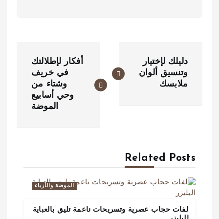
ت
دليلك لإختيار
أفكار لإطلالتك
ص
وتنسيق ألوان
في خريف
ملابسك
وشتاء من
فّ
وحي أسابيع
ح
الموضة
ا
ل
Related Posts
م
ق
الموضة والأزياء
ا
لفات حجاب عصرية وتسريحات ناعمة تليق بالعباية
البليزر