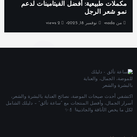
مكملات طبيعية: أفضل الفيتامينات لدعم
نمو شعر الرجل
من
nada
نوفمبر 18, 2025
2 views
اكتشفي أحدث صيحات الموضة، نصائح العناية بالبشرة والشعر،
أسرار الجمال، وأفضل المنتجات مع “ساعة تألق” – دليلك الشامل
لكل ما يخص الأناقة والجاذبية! 💄✨