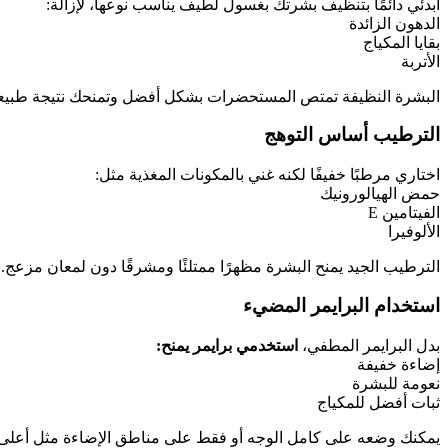
ابدئي دائمًا بتنظيف بشرتك بغسول لطيف يناسب نوعها، لإزالة:
الدهون الزائدة
بقايا المكياج
الأتربة
البشرة النظيفة تمتص المستحضرات بشكل أفضل وتمنحك نتيجة طبيعي
الترطيب أساس التوهج
اختاري مرطبًا خفيفًا لكنه غني بالمكونات المغذية مثل:
حمض الهيالورونيك
الفيتامين E
الألوفيرا
الترطيب الجيد يمنح البشرة مظهرًا ممتلئًا ومشرقًا دون لمعان مزعج.
استخدام البرايمر المضيء
بدل البرايمر المطفي،
استخدمي برايمر يمنح:
إضاءة خفيفة
نعومة للبشرة
ثبات أفضل للمكياج
يمكنك وضعه على كامل الوجه أو فقط على مناطق الإضاءة مثل أعلى 