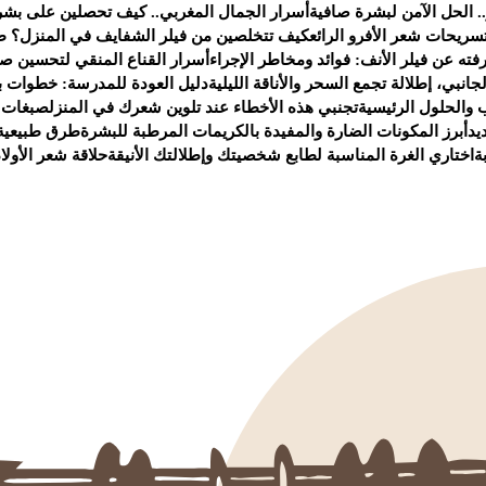
. الحل الآمن لبشرة صافية
أسرار الجمال المغربي.. كيف تحصلين على بشر
سريحات شعر الأفرو الرائع
كيف تتخلصين من فيلر الشفايف في المنزل؟ ط
ته عن فيلر الأنف: فوائد ومخاطر الإجراء
أسرار القناع المنقي لتحسين صح
انبي، إطلالة تجمع السحر والأناقة الليلية
دليل العودة للمدرسة: خطوات ب
 والحلول الرئيسية
تجنبي هذه الأخطاء عند تلوين شعرك في المنزل
صبغات 
يد
أبرز المكونات الضارة والمفيدة بالكريمات المرطبة للبشرة
طرق طبيعية 
ة
اختاري الغرة المناسبة لطابع شخصيتك وإطلالتك الأنيقة
حلاقة شعر الأولا