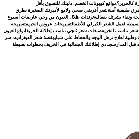
ة كالحرير؟
مواقع كوبونات الخصم: دليلك للتسوق بأقل
رق طبيعية آمنة
شعر أفريقي صحي ولامع لأميرتك الصغيرة بطرق
ة ونقاء بشرتك بفعالية
ترندات ظلال العيون من وحي عارضات أسبوع
سيطة لعمل الشعر الكيرلي للأطفال
تسريحات عروس الخريف
تسريحة
شعر تناسب الخريف
صبغات شعر ثلجي تناسب إطلالة الخريف
انواع العيون
وطبية لعلاج ترهل الوجه والحفاظ على شبابه
قصة شعر الديغراديه: سر
د قبل المدارس
جددي إطلالتك الجمالية في الخريف بخطوات بسيطة