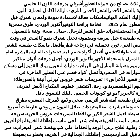
 ثلاث نصائح من خبراء العطور
أشرقي بدرجات اللون النحاسي
ة بالشعر الأحمر
الشعر الأحمر الناري: دليلك الكامل لحماية اللون
يك الحكم النهائي
ماسكات فعالة لاستعادة نعومة ولمعان شعركِ قبل
خامة برائحة التوفير
أكتوبر الوردي، طرق سحرية
ره المحتملة
فوائد حلق الشعر للرجال: جمال، صحة، وثقة بالنفس
هل
ة طبيعية
8 حيل سريعة ومضمونة تجعل شعرك ينمو كالسحر في وقت
يض العين، ثورة تجميلية في زجاجة قطرة
أفضل ماسكات طبيعية للشعر
ات
اكتشفي أفضل أكواد خصم لمستحضرات العناية بالبشرة لعام
 المنزل باستخدام الأجهزة
أكتوبر الوردي: أجمل درجات ألوان مناكير
رميم وصيانة المنازل في الرياض: دليلك لتحويل بيتك القديم إلى مسكن
وارات في السعودية
أفضل أكواد خصم على العطور الفاخرة في
 قصير للأعراس
10 تسريحات شعر عروس كيرلي أنيقة بالصور
طلاء
وم الوطني
عصرية ودارجة: اكتشفي خطوط المكياج الأبيض لخريف
ة كالحرير؟
مواقع كوبونات الخصم: دليلك للتسوق بأقل
رق طبيعية آمنة
شعر أفريقي صحي ولامع لأميرتك الصغيرة بطرق
ة ونقاء بشرتك بفعالية
ترندات ظلال العيون من وحي عارضات أسبوع
سيطة لعمل الشعر الكيرلي للأطفال
تسريحات عروس الخريف
تسريحة
شعر تناسب الخريف
صبغات شعر ثلجي تناسب إطلالة الخريف
انواع العيون
وطبية لعلاج ترهل الوجه والحفاظ على شبابه
قصة شعر الديغراديه: سر
د قبل المدارس
جددي إطلالتك الجمالية في الخريف بخطوات بسيطة