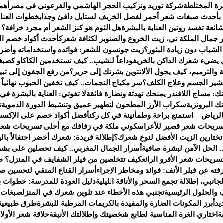
ة المختلطة
شركة توريد وتركيب الحجر الهاشمي والفرعوني في مصر
أهم
 بأحدث صبغات شعر أحمر لفصل الخريف لستايل دافئ وجذاب
خطوات العناي
هل الثوم هو كنز الشعر أم مجرد خرافة؟ إل
جمال الملكة تي، زيت الخروع والصنوبر لكثافة شعرك
أحدث أكواد خصم العطور لعام 2025 — ف
شباب دون زيادة البثور؟
زيت جونسون للشعر: فوائده واستخداماته وأضرا
يضيء شعرك الداكن بالخريف
وداعاً للشيب.. كيف تستخدمين الكاكاو كصبغ
 والترميم، كيف يحول الألانتوين بشرتك إلى حرير؟
من رفع الجفون إلى تبي
تقشير الجسم وعلاج الكلف؟
سر مكياج النجمات.. كيف تخفين الحبوب نهائياً بـ 4 خطو
ك: مساج اللافندر يمنحك تهدئة ونضارة فائقة
لا تفوتي: العناية بالبشرة في
 البرونزية
سكراب الأرز المطحون لتطهير عميق وتنشيط الدورة الدموية
ت
لرياض – استمتع براحة وطمأنينة في كل ركن
أفضل أكواد خصم على الإكسس
سريحات شعر قصير للأعراس
كوني ملكة في زفافك مع أحلى تسريحات شعر
 تختارين الزيت الأفضل لنوع شعرك؟
إطلالة فريدة: شعرك أخضر احتفالاً بالي
. الحل الآمن لبشرة صافية
أسرار الجمال المغربي.. كيف تحصلين على بشر
سريحات شعر الأفرو الرائع
كيف تتخلصين من فيلر الشفايف في المنزل؟ ط
ته عن فيلر الأنف: فوائد ومخاطر الإجراء
أسرار القناع المنقي لتحسين صح
انبي، إطلالة تجمع السحر والأناقة الليلية
دليل العودة للمدرسة: خطوات ب
 والحلول الرئيسية
تجنبي هذه الأخطاء عند تلوين شعرك في المنزل
صبغات 
يد
أبرز المكونات الضارة والمفيدة بالكريمات المرطبة للبشرة
طرق طبيعية 
ة
اختاري الغرة المناسبة لطابع شخصيتك وإطلالتك الأنيقة
حلاقة شعر الأولا