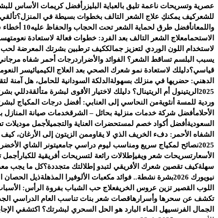
عصرية وتسريحات ناعمة تليق بالعباية البليزر
أفضل كريمات الأساس للبشر
للشعر
كيف يمكنكِ علاج الشعر التالف بخطوات بسيطة في المنزل؟
تألقي
واللمعان
أفضل طرق لحماية الشعر تحت الحجاب والحفاظ عليه
10 أخطاء شائعة تفسد روتين العناية بالبشرة
الاستحمام
علاج الشعر التالف بعد الفرد: خطوات فعالة لاستعادة نعومته
سر 
لاستخدام اللون الوردي لتعزيز جمالك
كيف ترطبين بشرتك المعرضة لحب ال
يسبب البلسم تساقط الشعر؟ الفوائد والأضرار
درجات أحمر شفاه مرجاني 
قياسي؟
دليلك لاستعادة نمو شعرك الصحي بعد العلاج الكيميائي
سر النعومة
الدهني: حضريها في منزلك بسهولة
الدلكة السودانية للحامل، هل آمنة ل
2025
الريتينول أم الريتينال؟ دليلك لاختيار الأقوى لبشرة متألقة
دللي بشرت
وردية للمسة أنثوية
من النحاسي إلى العنابي: أفضل درجات المكياج لبشرتك
الأحلام
أفضل شركة خدمات منزلية بحائل – الشرق
خدمات صيانة المنازل با
السعودية
أفضل أكواد خصم لمستحضرات العناية والتجميل
أجمل موديلات ت
الشفاه الأحمر: دفء الخريف الذي لا يقاوم
من الزيتون إلى الأرغان، كيف
2025
نصائح لمكياج سريع ومناسب ليوم دراسي جامعي
تونر الشاي الأخضر.
الأسعار
تسريحات شعر ويفي
إطلالات رائعة لتسريحات أفريقية للكبار
أجمل ت
سهلة
كيف تقصين شعرك الأفريقي لتبدو إطلالتك متجددة؟
كل ما يجب معرف
نيويورك 2026
بشرة نشطة.. فوائد مكعبات الألوفيرا المذهلة
ذيل الحصان الج
اللوب القصير تزين عروس الخريف
علاج حب الشباب بفروة الرأس: الأسباب
تكشف عن سحرها وأسرارها
قصات شعر بنات تناسب العام الدراسي الجد
الجمال الفرنسي
هل الماء البارد هو الحل السحري لبشرتك؟ اكتشفي الإجاب