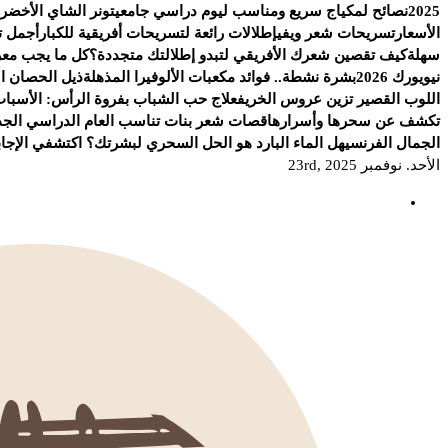
2025
نصائح لمكياج سريع ومناسب ليوم دراسي جامعي
تونر الشاي الأخضر.
الأسعار
تسريحات شعر ويفي
إطلالات رائعة لتسريحات أفريقية للكبار
أجمل ت
سهلة
كيف تقصين شعرك الأفريقي لتبدو إطلالتك متجددة؟
كل ما يجب معرف
نيويورك 2026
بشرة نشطة.. فوائد مكعبات الألوفيرا المذهلة
ذيل الحصان الج
اللوب القصير تزين عروس الخريف
علاج حب الشباب بفروة الرأس: الأسباب
تكشف عن سحرها وأسرارها
قصات شعر بنات تناسب العام الدراسي الجد
الجمال الفرنسي
هل الماء البارد هو الحل السحري لبشرتك؟ اكتشفي الإجاب
الأحد. نوفمبر 23rd, 2025