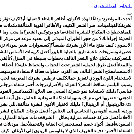
التجاوز إلى المحتوى
أحدث المواضيع:
وداعًا لهذه الألوان، أظافر الشتاء لا تقبلها أبدًا
كيف تؤثر ز
لخريفك
الفيتامينات: سر الشعر الكثيف والأظافر القوية المتألقة
مكملات طب
للمياه
خطوات المكياج للبشرة الجافة
ما هو بوتوكس الشعر؟
ما يجب وما لا
الحديثة إجراءاتك؟ من حجز الطيران المبدئي إلى تحديد موعد في مركز ا
الآسيوي: كيف يفتح ماء الأرز بشرتك طبيعياً؟
إكسسوارات شعر سوداء تزيد 
عصرية وتسريحات ناعمة تليق بالعباية البليزر
أفضل كريمات الأساس للبشر
للشعر
كيف يمكنكِ علاج الشعر التالف بخطوات بسيطة في المنزل؟
تألقي
واللمعان
أفضل طرق لحماية الشعر تحت الحجاب والحفاظ عليه
10 أخطاء شائعة تفسد روتين العناية بالبشرة
الاستحمام
علاج الشعر التالف بعد الفرد: خطوات فعالة لاستعادة نعومته
سر 
لاستخدام اللون الوردي لتعزيز جمالك
كيف ترطبين بشرتك المعرضة لحب ال
يسبب البلسم تساقط الشعر؟ الفوائد والأضرار
درجات أحمر شفاه مرجاني 
قياسي؟
دليلك لاستعادة نمو شعرك الصحي بعد العلاج الكيميائي
سر النعومة
الدهني: حضريها في منزلك بسهولة
الدلكة السودانية للحامل، هل آمنة ل
2025
الريتينول أم الريتينال؟ دليلك لاختيار الأقوى لبشرة متألقة
دللي بشرت
وردية للمسة أنثوية
من النحاسي إلى العنابي: أفضل درجات المكياج لبشرتك
الأحلام
أفضل شركة خدمات منزلية بحائل – الشرق
خدمات صيانة المنازل با
السعودية
أفضل أكواد خصم لمستحضرات العناية والتجميل
أجمل موديلات ت
الشفاه الأحمر: دفء الخريف الذي لا يقاوم
من الزيتون إلى الأرغان، كيف