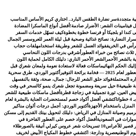
ية متجددة
سر نضارة الطقس البارد.. اختاري كريم الأساس المناسب
ل فيتامينات الشعر: الأضرار صادمة!
أفضل أنواع الماسكرا المضادة
كندا او بلجيكا أو فرنسا خطوة بخطوة
كيف تسهّل خدمات السفر
سرار النضارة: نصائح غذائية وصحية قبل ليلة العمر للعروس
سر الجمال
رأس في الخريف
فوائد العسل للشعر وطريقة استخدامه
لفات حجاب
 ثلاث نصائح من خبراء العطور
أشرقي بدرجات اللون النحاسي
ة بالشعر الأحمر
الشعر الأحمر الناري: دليلك الكامل لحماية اللون
يك الحكم النهائي
ماسكات فعالة لاستعادة نعومة ولمعان شعركِ قبل
خامة برائحة التوفير
أكتوبر الوردي، طرق سحرية
ره المحتملة
فوائد حلق الشعر للرجال: جمال، صحة، وثقة بالنفس
هل
ة طبيعية
8 حيل سريعة ومضمونة تجعل شعرك ينمو كالسحر في وقت
يض العين، ثورة تجميلية في زجاجة قطرة
أفضل ماسكات طبيعية للشعر
ات
اكتشفي أفضل أكواد خصم لمستحضرات العناية بالبشرة لعام
 المنزل باستخدام الأجهزة
أكتوبر الوردي: أجمل درجات ألوان مناكير
رميم وصيانة المنازل في الرياض: دليلك لتحويل بيتك القديم إلى مسكن
وارات في السعودية
أفضل أكواد خصم على العطور الفاخرة في
 قصير للأعراس
10 تسريحات شعر عروس كيرلي أنيقة بالصور
طلاء
وم الوطني
عصرية ودارجة: اكتشفي خطوط المكياج الأبيض لخريف