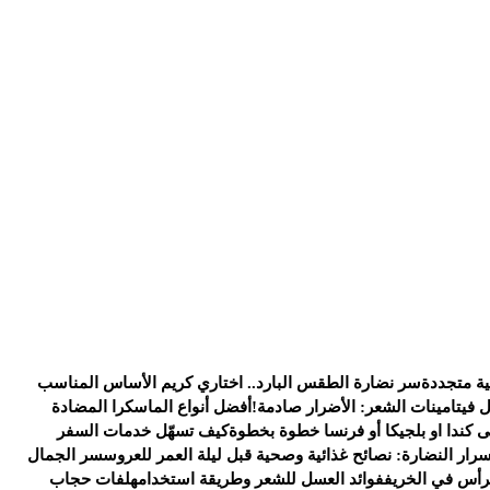
ية متجددة
سر نضارة الطقس البارد.. اختاري كريم الأساس المناسب
ل فيتامينات الشعر: الأضرار صادمة!
أفضل أنواع الماسكرا المضادة
كندا او بلجيكا أو فرنسا خطوة بخطوة
كيف تسهّل خدمات السفر
سرار النضارة: نصائح غذائية وصحية قبل ليلة العمر للعروس
سر الجمال
رأس في الخريف
فوائد العسل للشعر وطريقة استخدامه
لفات حجاب