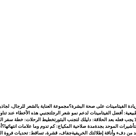
يادة الفيتامينات على صحة البشرة؟
مجموعة العناية بالشعر للرجال، لجاذب
يعية: أفضل الفيتامينات لدعم نمو شعر الرجل
تجنبي هذه الأخطاء عند تناو
 يجب فعله بعد الحلاقة: دليلك لتجنب البثور
تخطيط الرحلات: خطة سفر الى 
لتأشيرات الموحد بجدة
مدة صلاحية المكياج: كم تدوم وما علامات انتهائها؟
أ
من دفء وأناقة إطلالتك الخريفية
جفاف، قشرة، تساقط: تحديات فروة ال