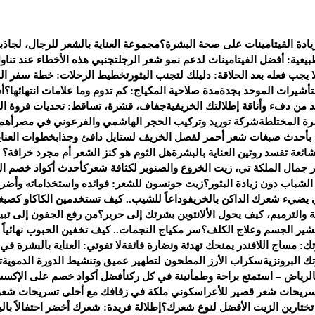
يادة الفيتامينات على صحة البشرة؟
مجموعة العناية بالشعر للرجال، لجاذب
يعية: أفضل الفيتامينات لدعم نمو شعر الرجل
تجنبي هذه الأخطاء عند تناو
 يجب فعله بعد الحلاقة: دليلك لتجنب البثور
تخطيط الرحلات: خطة سفر الى 
لتأشيرات الموحد بجدة
مدة صلاحية المكياج: كم تدوم وما علامات انتهائها؟
أ
من دفء وأناقة إطلالتك الخريفية
جفاف، قشرة، تساقط: تحديات فروة ال
ة المختلطة
شركة توريد وتركيب الحجر الهاشمي والفرعوني في مصر
أهم
 بأحدث صبغات شعر أحمر لفصل الخريف لستايل دافئ وجذاب
خطوات العناي
هل الثوم هو كنز الشعر أم مجرد خرافة؟ إل
جمال الملكة تي، زيت الخروع والصنوبر لكثافة شعرك
أحدث أكواد خصم العطور لعام 2025 — ف
شباب دون زيادة البثور؟
زيت جونسون للشعر: فوائده واستخداماته وأضرا
يضيء شعرك الداكن بالخريف
وداعاً للشيب.. كيف تستخدمين الكاكاو كصبغ
 والترميم، كيف يحول الألانتوين بشرتك إلى حرير؟
من رفع الجفون إلى تبي
تقشير الجسم وعلاج الكلف؟
سر مكياج النجمات.. كيف تخفين الحبوب نهائياً بـ 4 خطو
ك: مساج اللافندر يمنحك تهدئة ونضارة فائقة
لا تفوتي: العناية بالبشرة في
 البرونزية
سكراب الأرز المطحون لتطهير عميق وتنشيط الدورة الدموية
ت
لرياض – استمتع براحة وطمأنينة في كل ركن
أفضل أكواد خصم على الإكسس
سريحات شعر قصير للأعراس
كوني ملكة في زفافك مع أحلى تسريحات شعر
 تختارين الزيت الأفضل لنوع شعرك؟
إطلالة فريدة: شعرك أخضر احتفالاً بالي