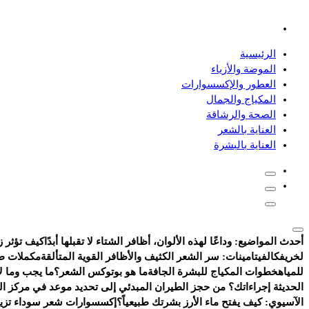
دليلك للموضة، الجمال، والعناية بالبشرة والشعر
الرئيسية
الموضة والأزياء
العطور والإكسسوارات
المكياج والجمال
الصحة والرشاقة
العناية بالشعر
العناية بالبشرة
أحدث المواضيع:
وداعًا لهذه الألوان، أظافر الشتاء لا تقبلها أبدًا
كيف تؤثر ز
لخريفك
الفيتامينات: سر الشعر الكثيف والأظافر القوية المتألقة
مكملات طب
للمياه
خطوات المكياج للبشرة الجافة
ما هو بوتوكس الشعر؟
ما يجب وما لا
الحديثة إجراءاتك؟ من حجز الطيران المبدئي إلى تحديد موعد في مركز ا
الآسيوي: كيف يفتح ماء الأرز بشرتك طبيعياً؟
إكسسوارات شعر سوداء تزيد 