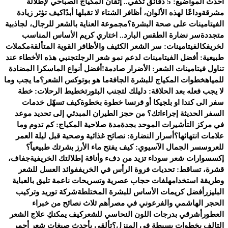
أحدث المواضيع:
5 دقائق تكفي.. إتقان المكياج الصباحي لإطلالة
مشرقة
وداعًا لهذه الألوان، أظافر الشتاء لا تقبلها أبدًا
كيف تؤثر زيادة
الفيتامينات على صحة البشرة؟
مجموعة العناية بالشعر للرجال، لجاذبية
متجددة
سر نضارة الطقس البارد.. اختاري كريم الأساس المناسب
لخريفك
الفيتامينات: سر الشعر الكثيف والأظافر القوية المتألقة
مكملات
طبيعية: أفضل الفيتامينات لدعم نمو شعر الرجل
تجنبي هذه الأخطاء عند
تناول فيتامينات الشعر: الأضرار صادمة!
أفضل أنواع الماسكرا المضادة
للمياه
خطوات المكياج للبشرة الجافة
ما هو بوتوكس الشعر؟
ما يجب وما
لا يجب فعله بعد الحلاقة: دليلك لتجنب البثور
تخطيط الرحلات: خطة
سفر الى كندا او بلجيكا أو فرنسا خطوة بخطوة
كيف تسهّل خدمات
السفر الحديثة إجراءاتك؟ من حجز الطيران المبدئي إلى تحديد موعد
في مركز التأشيرات الموحد بجدة
مدة صلاحية المكياج: كم تدوم وما
علامات انتهائها؟
أسرار النضارة: نصائح غذائية وصحية قبل ليلة العمر
للعروس
سر الجمال الآسيوي: كيف يفتح ماء الأرز بشرتك طبيعياً؟
إكسسوارات شعر سوداء تزيد من دفء وأناقة إطلالتك الخريفية
جفاف،
قشرة، تساقط: تحديات فروة الرأس في الخريف
فوائد العسل للشعر
وطريقة استخدامه
لفات حجاب عصرية وتسريحات ناعمة تليق بالعباية
البليزر
أفضل كريمات الأساس للبشرة المختلطة
شركة توريد وتركيب
الحجر الهاشمي والفرعوني في مصر
أهم ثلاث نصائح من خبراء
العطور
أشرقي بدرجات اللون النحاسي للشعر
كيف يمكنكِ علاج الشعر
التالف بخطوات بسيطة في المنزل؟
تألقي بأحدث صبغات شعر أحمر