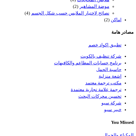
موضة المشاهير
(2)
نصائح لاختيار الملابس حسب شكل الجسم
(4)
اماكن
(2)
مصادر هامة
تطبيق اكواد خصم
شركة تنظيف بالكويت
برنامج حسابات المطاعم والكافيهات
حاسبة الحمل
اشعة منزلية
مكتب ترجمة معتمد
ترجمة علامة تجارية معتمدة
تحسين محركات البحث
شركة سيو
خبير سيو
You Missed
المكياج والجمال