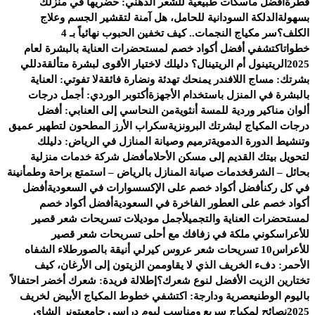
قطرة
أفضل ماسكات طبيعية للشعر الدهني: حضريها في منزلك
بسهولة
الدلكة السودانية للحامل، هل آمنة لتقشير الجسم وعلاج
الكلف؟
سر مكياج النجمات.. كيف تخفين الحبوب نهائياً بـ 4
خطوات
اكتشفي أفضل أكواد خصم لمستحضرات العناية بالبشرة لعام
2025
الريتينول أم الريتينال؟ دليلك لاختيار الأقوى لبشرة متألقة
دللي
بشرتك: مساج اللافندر يمنحك تهدئة ونضارة فائقة
لا تفوتي: العناية
بالبشرة في المنزل باستخدام الأجهزة
أكتوبر الوردي: أجمل درجات
ألوان مناكير وردية للمسة أنثوية
من النحاسي إلى العنابي: أفضل
درجات المكياج لبشرتك البرونزية
سكراب الأرز المطحون لتطهير عميق
وتنشيط الدورة الدموية
ترميم وصيانة المنازل في الرياض: دليلك
لتحويل بيتك القديم إلى مسكن الأحلام
أفضل شركة خدمات منزلية
بحائل – الشرق
خدمات صيانة المنازل بالرياض – استمتع براحة وطمأنينة
في كل ركن
أفضل أكواد خصم على الإكسسوارات في السعودية
أفضل
أكواد خصم على العطور الفاخرة في السعودية
أفضل أكواد خصم
لمستحضرات العناية والتجميل
أجمل موديلات تسريحات شعر قصير
للأعراس
كوني ملكة في زفافك مع أحلى تسريحات شعر قصير
للأعراس
10 تسريحات شعر عروس كيرلي أنيقة بالصور
طلاء الشفاه
الأحمر: دفء الخريف الذي لا يقاوم
من الزيتون إلى الأرغان، كيف
تختارين الزيت الأفضل لنوع شعرك؟
إطلالة فريدة: شعرك أخضر احتفالاً
باليوم الوطني
عصرية ودارجة: اكتشفي خطوط المكياج الأبيض لخريف
2025
نصائح لمكياج سريع ومناسب ليوم دراسي جامعي
تونر الشاي