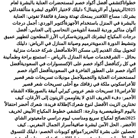
خطوات
اكتشفي أفضل أكواد خصم لمستحضرات العناية بالبشرة لعام
2025
الريتينول أم الريتينال؟ دليلك لاختيار الأقوى لبشرة متألقة
دللي
بشرتك: مساج اللافندر يمنحك تهدئة ونضارة فائقة
لا تفوتي: العناية
بالبشرة في المنزل باستخدام الأجهزة
أكتوبر الوردي: أجمل درجات
ألوان مناكير وردية للمسة أنثوية
من النحاسي إلى العنابي: أفضل
درجات المكياج لبشرتك البرونزية
سكراب الأرز المطحون لتطهير عميق
وتنشيط الدورة الدموية
ترميم وصيانة المنازل في الرياض: دليلك
لتحويل بيتك القديم إلى مسكن الأحلام
أفضل شركة خدمات منزلية
بحائل – الشرق
خدمات صيانة المنازل بالرياض – استمتع براحة وطمأنينة
في كل ركن
أفضل أكواد خصم على الإكسسوارات في السعودية
أفضل
أكواد خصم على العطور الفاخرة في السعودية
أفضل أكواد خصم
لمستحضرات العناية والتجميل
أجمل موديلات تسريحات شعر قصير
للأعراس
كوني ملكة في زفافك مع أحلى تسريحات شعر قصير
للأعراس
10 تسريحات شعر عروس كيرلي أنيقة بالصور
طلاء الشفاه
الأحمر: دفء الخريف الذي لا يقاوم
من الزيتون إلى الأرغان، كيف
تختارين الزيت الأفضل لنوع شعرك؟
إطلالة فريدة: شعرك أخضر احتفالاً
باليوم الوطني
عصرية ودارجة: اكتشفي خطوط المكياج الأبيض لخريف
2025
نصائح لمكياج سريع ومناسب ليوم دراسي جامعي
تونر الشاي
الأخضر.. الحل الآمن لبشرة صافية
أسرار الجمال المغربي.. كيف
تحصلين على بشرة كالحرير؟
مواقع كوبونات الخصم: دليلك للتسوق