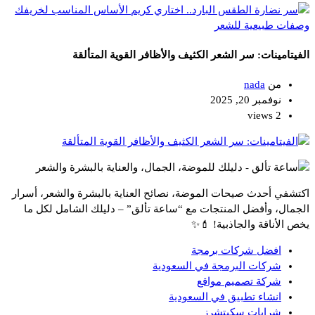
وصفات طبيعية للشعر
الفيتامينات: سر الشعر الكثيف والأظافر القوية المتألقة
من
nada
نوفمبر 20, 2025
2 views
اكتشفي أحدث صيحات الموضة، نصائح العناية بالبشرة والشعر، أسرار
الجمال، وأفضل المنتجات مع “ساعة تألق” – دليلك الشامل لكل ما
يخص الأناقة والجاذبية! 💄✨
افضل شركات برمجة
شركات البرمجة في السعودية
شركة تصميم مواقع
انشاء تطبيق في السعودية
شرابات سكيتشرز