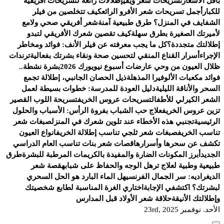
بأقل الأسعار
تسريحات شعر ويفي
إطلالات رائعة لتسريحات أفريقية
للكبار
أجمل تسريحات شعر الأفرو الرائع
كيف تتخلصين من فيلر
الشفايف في المنزل؟ طرق طبيعية آمنة
شعر أفريقي صحي ولامع
لأميرتك الصغيرة بطرق سهلة
كيف تقصين شعرك الأفريقي لتبدو
إطلالتك متجددة؟
كل ما يجب معرفته عن فيلر الأنف: فوائد ومخاطر
الإجراء
أسرار القناع المنقي لتحسين صحة ونقاء بشرتك بفعالية
ترندات
ظلال العيون من وحي عارضات أسبوع نيويورك 2026
بشرة نشطة..
فوائد مكعبات الألوفيرا المذهلة
ذيل الحصان الجانبي، إطلالة تجمع
السحر والأناقة الليلية
دليل العودة للمدرسة: خطوات بسيطة لعمل
الشعر الكيرلي للأطفال
تسريحات عروس الخريف
تسريحة اللوب القصير
تزين عروس الخريف
علاج حب الشباب بفروة الرأس: الأسباب والحلول
الرئيسية
تجنبي هذه الأخطاء عند تلوين شعرك في المنزل
صبغات شعر
تناسب الخريف
صبغات شعر ثلجي تناسب إطلالة الخريف
انواع العيون
تكشف عن سحرها وأسرارها
قصات شعر بنات تناسب العام الدراسي
الجديد
أبرز المكونات الضارة والمفيدة بالكريمات المرطبة للبشرة
طرق
طبيعية وطبية لعلاج ترهل الوجه والحفاظ على شبابه
قصة شعر
الديغراديه: سر الجمال الفرنسي
هل الماء البارد هو الحل السحري
لبشرتك؟ اكتشفي الإجابة
اختاري الغرة المناسبة لطابع شخصيتك
وإطلالتك الأنيقة
حلاقة شعر الأولاد قبل المدارس
الأحد. نوفمبر 23rd, 2025