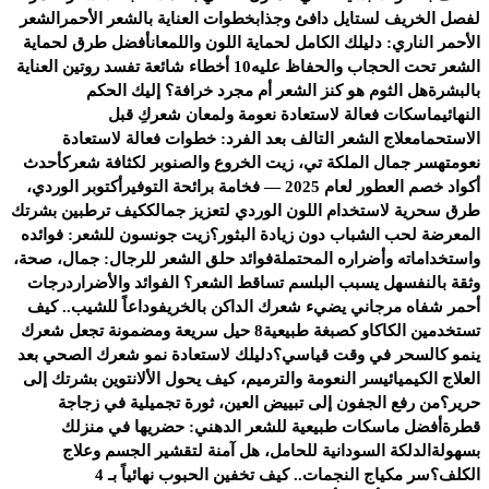
لفصل الخريف لستايل دافئ وجذاب
خطوات العناية بالشعر الأحمر
الشعر
الأحمر الناري: دليلك الكامل لحماية اللون واللمعان
أفضل طرق لحماية
الشعر تحت الحجاب والحفاظ عليه
10 أخطاء شائعة تفسد روتين العناية
بالبشرة
هل الثوم هو كنز الشعر أم مجرد خرافة؟ إليك الحكم
النهائي
ماسكات فعالة لاستعادة نعومة ولمعان شعركِ قبل
الاستحمام
علاج الشعر التالف بعد الفرد: خطوات فعالة لاستعادة
نعومته
سر جمال الملكة تي، زيت الخروع والصنوبر لكثافة شعرك
أحدث
أكواد خصم العطور لعام 2025 — فخامة برائحة التوفير
أكتوبر الوردي،
طرق سحرية لاستخدام اللون الوردي لتعزيز جمالك
كيف ترطبين بشرتك
المعرضة لحب الشباب دون زيادة البثور؟
زيت جونسون للشعر: فوائده
واستخداماته وأضراره المحتملة
فوائد حلق الشعر للرجال: جمال، صحة،
وثقة بالنفس
هل يسبب البلسم تساقط الشعر؟ الفوائد والأضرار
درجات
أحمر شفاه مرجاني يضيء شعرك الداكن بالخريف
وداعاً للشيب.. كيف
تستخدمين الكاكاو كصبغة طبيعية
8 حيل سريعة ومضمونة تجعل شعرك
ينمو كالسحر في وقت قياسي؟
دليلك لاستعادة نمو شعرك الصحي بعد
العلاج الكيميائي
سر النعومة والترميم، كيف يحول الألانتوين بشرتك إلى
حرير؟
من رفع الجفون إلى تبييض العين، ثورة تجميلية في زجاجة
قطرة
أفضل ماسكات طبيعية للشعر الدهني: حضريها في منزلك
بسهولة
الدلكة السودانية للحامل، هل آمنة لتقشير الجسم وعلاج
الكلف؟
سر مكياج النجمات.. كيف تخفين الحبوب نهائياً بـ 4