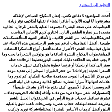
التجاوز إلى المحتوى
أحدث المواضيع:
5 دقائق تكفي.. إتقان المكياج الصباحي لإطلالة
مشرقة
وداعًا لهذه الألوان، أظافر الشتاء لا تقبلها أبدًا
كيف تؤثر زيادة
الفيتامينات على صحة البشرة؟
مجموعة العناية بالشعر للرجال، لجاذبية
متجددة
سر نضارة الطقس البارد.. اختاري كريم الأساس المناسب
لخريفك
الفيتامينات: سر الشعر الكثيف والأظافر القوية المتألقة
مكملات
طبيعية: أفضل الفيتامينات لدعم نمو شعر الرجل
تجنبي هذه الأخطاء عند
تناول فيتامينات الشعر: الأضرار صادمة!
أفضل أنواع الماسكرا المضادة
للمياه
خطوات المكياج للبشرة الجافة
ما هو بوتوكس الشعر؟
ما يجب وما
لا يجب فعله بعد الحلاقة: دليلك لتجنب البثور
تخطيط الرحلات: خطة
سفر الى كندا او بلجيكا أو فرنسا خطوة بخطوة
كيف تسهّل خدمات
السفر الحديثة إجراءاتك؟ من حجز الطيران المبدئي إلى تحديد موعد
في مركز التأشيرات الموحد بجدة
مدة صلاحية المكياج: كم تدوم وما
علامات انتهائها؟
أسرار النضارة: نصائح غذائية وصحية قبل ليلة العمر
للعروس
سر الجمال الآسيوي: كيف يفتح ماء الأرز بشرتك طبيعياً؟
إكسسوارات شعر سوداء تزيد من دفء وأناقة إطلالتك الخريفية
جفاف،
قشرة، تساقط: تحديات فروة الرأس في الخريف
فوائد العسل للشعر
وطريقة استخدامه
لفات حجاب عصرية وتسريحات ناعمة تليق بالعباية
البليزر
أفضل كريمات الأساس للبشرة المختلطة
شركة توريد وتركيب