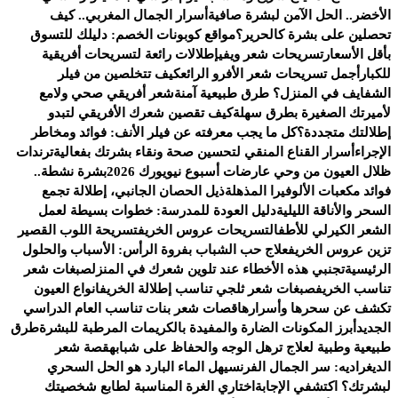
الأخضر.. الحل الآمن لبشرة صافية
أسرار الجمال المغربي.. كيف
تحصلين على بشرة كالحرير؟
مواقع كوبونات الخصم: دليلك للتسوق
بأقل الأسعار
تسريحات شعر ويفي
إطلالات رائعة لتسريحات أفريقية
للكبار
أجمل تسريحات شعر الأفرو الرائع
كيف تتخلصين من فيلر
الشفايف في المنزل؟ طرق طبيعية آمنة
شعر أفريقي صحي ولامع
لأميرتك الصغيرة بطرق سهلة
كيف تقصين شعرك الأفريقي لتبدو
إطلالتك متجددة؟
كل ما يجب معرفته عن فيلر الأنف: فوائد ومخاطر
الإجراء
أسرار القناع المنقي لتحسين صحة ونقاء بشرتك بفعالية
ترندات
ظلال العيون من وحي عارضات أسبوع نيويورك 2026
بشرة نشطة..
فوائد مكعبات الألوفيرا المذهلة
ذيل الحصان الجانبي، إطلالة تجمع
السحر والأناقة الليلية
دليل العودة للمدرسة: خطوات بسيطة لعمل
الشعر الكيرلي للأطفال
تسريحات عروس الخريف
تسريحة اللوب القصير
تزين عروس الخريف
علاج حب الشباب بفروة الرأس: الأسباب والحلول
الرئيسية
تجنبي هذه الأخطاء عند تلوين شعرك في المنزل
صبغات شعر
تناسب الخريف
صبغات شعر ثلجي تناسب إطلالة الخريف
انواع العيون
تكشف عن سحرها وأسرارها
قصات شعر بنات تناسب العام الدراسي
الجديد
أبرز المكونات الضارة والمفيدة بالكريمات المرطبة للبشرة
طرق
طبيعية وطبية لعلاج ترهل الوجه والحفاظ على شبابه
قصة شعر
الديغراديه: سر الجمال الفرنسي
هل الماء البارد هو الحل السحري
لبشرتك؟ اكتشفي الإجابة
اختاري الغرة المناسبة لطابع شخصيتك