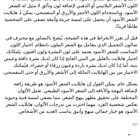
اللون الأشقر البلاتيني أو الذهبي لإضافة لون وتألق لا مثيل له للشعر
الأسود. وِبِاستخدام اللون الأحمر والأزرق أو البنفسجي، يمكن لـ هايلايت
الشعر الأسود أن يحصل على لمسة جريئة وأنيقة تضفي على الشخصية
طابعًا فريدًا.
قبل أن تقرر الانخراط في هذه الصيحة، يُنصح بالتشاور مع محترف في
صالون التجميل الذي يتعامل مع الشعر الملون بانتظام. اختيار اللون
المناسب للشعر الأسود يعتمد على لون البشرة ولون العيون. بإمكانك
اختيار هايلايت بالقليل من البني الفاتح إذا كان لديك بشرة دافئة وعينين
بنية، أما إذا كان لديك بشرة باردة وعيون زرقاء أو خضراء، فيُمكنك
الاختيار من بين الهايلايت المائلة إلى الأشقر والأزرق أو حتى البنفسجي.
بشكل عام، يمكن القول إن هايلايت الشعر الأسود هو طريقة رائعة
لإضافة البهجة والأناقة إلى الشعر الأسود الطبيعي. تعمل الألوان
المختلفة على تحقيق مظهر يبهج الشعر، مما يضفي لمسة فنية وحيوية
تعكس شخصية الفرد. مهما اخترت من تدرجات الألوان، هايلايت الشعر
الأسود هو خيار جمالي مبهج وأنيق يناسب العديد من الأشخاص.