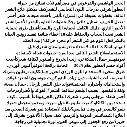
الحجر الهاشمي والفرعوني في مصر
أهم ثلاث نصائح من خبراء
العطور
أشرقي بدرجات اللون النحاسي للشعر
كيف يمكنكِ علاج الشعر
التالف بخطوات بسيطة في المنزل؟
تألقي بأحدث صبغات شعر أحمر
لفصل الخريف لستايل دافئ وجذاب
خطوات العناية بالشعر الأحمر
الشعر
الأحمر الناري: دليلك الكامل لحماية اللون واللمعان
أفضل طرق لحماية
الشعر تحت الحجاب والحفاظ عليه
10 أخطاء شائعة تفسد روتين العناية
بالبشرة
هل الثوم هو كنز الشعر أم مجرد خرافة؟ إليك الحكم
النهائي
ماسكات فعالة لاستعادة نعومة ولمعان شعركِ قبل
الاستحمام
علاج الشعر التالف بعد الفرد: خطوات فعالة لاستعادة
نعومته
سر جمال الملكة تي، زيت الخروع والصنوبر لكثافة شعرك
أحدث
أكواد خصم العطور لعام 2025 — فخامة برائحة التوفير
أكتوبر الوردي،
طرق سحرية لاستخدام اللون الوردي لتعزيز جمالك
كيف ترطبين بشرتك
المعرضة لحب الشباب دون زيادة البثور؟
زيت جونسون للشعر: فوائده
واستخداماته وأضراره المحتملة
فوائد حلق الشعر للرجال: جمال، صحة،
وثقة بالنفس
هل يسبب البلسم تساقط الشعر؟ الفوائد والأضرار
درجات
أحمر شفاه مرجاني يضيء شعرك الداكن بالخريف
وداعاً للشيب.. كيف
تستخدمين الكاكاو كصبغة طبيعية
8 حيل سريعة ومضمونة تجعل شعرك
ينمو كالسحر في وقت قياسي؟
دليلك لاستعادة نمو شعرك الصحي بعد
العلاج الكيميائي
سر النعومة والترميم، كيف يحول الألانتوين بشرتك إلى
حرير؟
من رفع الجفون إلى تبييض العين، ثورة تجميلية في زجاجة