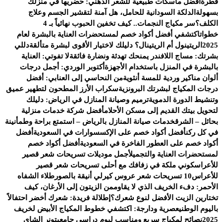
قطرة
أفضل ماسكات طبيعية للشعر الدهني: حضريها في منزلك
بسهولة
الدلكة السودانية للحامل، هل آمنة لتقشير الجسم وعلاج
الكلف؟
سر مكياج النجمات.. كيف تخفين الحبوب نهائياً بـ 4
خطوات
اكتشفي أفضل أكواد خصم لمستحضرات العناية بالبشرة لعام
2025
الريتينول أم الريتينال؟ دليلك لاختيار الأقوى لبشرة متألقة
دللي
بشرتك: مساج اللافندر يمنحك تهدئة ونضارة فائقة
لا تفوتي: العناية
بالبشرة في المنزل باستخدام الأجهزة
أكتوبر الوردي: أجمل درجات
ألوان مناكير وردية للمسة أنثوية
من النحاسي إلى العنابي: أفضل
درجات المكياج لبشرتك البرونزية
سكراب الأرز المطحون لتطهير عميق
وتنشيط الدورة الدموية
ترميم وصيانة المنازل في الرياض: دليلك
لتحويل بيتك القديم إلى مسكن الأحلام
أفضل شركة خدمات منزلية
بحائل – الشرق
خدمات صيانة المنازل بالرياض – استمتع براحة وطمأنينة
في كل ركن
أفضل أكواد خصم على الإكسسوارات في السعودية
أفضل
أكواد خصم على العطور الفاخرة في السعودية
أفضل أكواد خصم
لمستحضرات العناية والتجميل
أجمل موديلات تسريحات شعر قصير
للأعراس
كوني ملكة في زفافك مع أحلى تسريحات شعر قصير
للأعراس
10 تسريحات شعر عروس كيرلي أنيقة بالصور
طلاء الشفاه
الأحمر: دفء الخريف الذي لا يقاوم
من الزيتون إلى الأرغان، كيف
تختارين الزيت الأفضل لنوع شعرك؟
إطلالة فريدة: شعرك أخضر احتفالاً
باليوم الوطني
عصرية ودارجة: اكتشفي خطوط المكياج الأبيض لخريف
2025
نصائح لمكياج سريع ومناسب ليوم دراسي جامعي
تونر الشاي