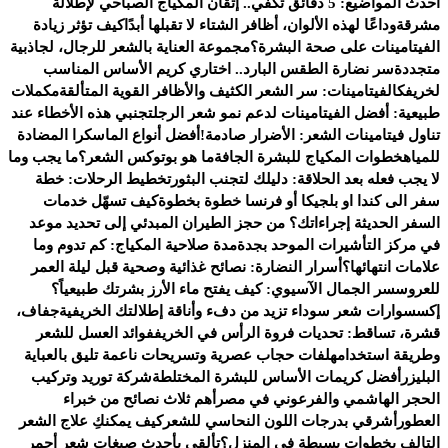
أحدث المواضيع:
5 دقائق تكفي.. إتقان المكياج الصباحي لإطلالة
مشرقة
وداعًا لهذه الألوان، أظافر الشتاء لا تقبلها أبدًا
كيف تؤثر زيادة
الفيتامينات على صحة البشرة؟
مجموعة العناية بالشعر للرجال، لجاذبية
متجددة
سر نضارة الطقس البارد.. اختاري كريم الأساس المناسب
لخريفك
الفيتامينات: سر الشعر الكثيف والأظافر القوية المتألقة
مكملات
طبيعية: أفضل الفيتامينات لدعم نمو شعر الرجل
تجنبي هذه الأخطاء عند
تناول فيتامينات الشعر: الأضرار صادمة!
أفضل أنواع الماسكرا المضادة
للمياه
خطوات المكياج للبشرة الجافة
ما هو بوتوكس الشعر؟
ما يجب وما
لا يجب فعله بعد الحلاقة: دليلك لتجنب البثور
تخطيط الرحلات: خطة
سفر الى كندا او بلجيكا أو فرنسا خطوة بخطوة
كيف تسهّل خدمات
السفر الحديثة إجراءاتك؟ من حجز الطيران المبدئي إلى تحديد موعد
في مركز التأشيرات الموحد بجدة
مدة صلاحية المكياج: كم تدوم وما
علامات انتهائها؟
أسرار النضارة: نصائح غذائية وصحية قبل ليلة العمر
للعروس
سر الجمال الآسيوي: كيف يفتح ماء الأرز بشرتك طبيعياً؟
إكسسوارات شعر سوداء تزيد من دفء وأناقة إطلالتك الخريفية
جفاف،
قشرة، تساقط: تحديات فروة الرأس في الخريف
فوائد العسل للشعر
وطريقة استخدامه
لفات حجاب عصرية وتسريحات ناعمة تليق بالعباية
البليزر
أفضل كريمات الأساس للبشرة المختلطة
شركة توريد وتركيب
الحجر الهاشمي والفرعوني في مصر
أهم ثلاث نصائح من خبراء
العطور
أشرقي بدرجات اللون النحاسي للشعر
كيف يمكنكِ علاج الشعر
التالف بخطوات بسيطة في المنزل؟
تألقي بأحدث صبغات شعر أحمر