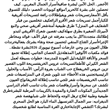
الأخضر.. الحل الآمن لبشرة صافية
أسرار الجمال المغربي.. كيف
تحصلين على بشرة كالحرير؟
مواقع كوبونات الخصم: دليلك للتسوق
بأقل الأسعار
تسريحات شعر ويفي
إطلالات رائعة لتسريحات أفريقية
للكبار
أجمل تسريحات شعر الأفرو الرائع
كيف تتخلصين من فيلر
الشفايف في المنزل؟ طرق طبيعية آمنة
شعر أفريقي صحي ولامع
لأميرتك الصغيرة بطرق سهلة
كيف تقصين شعرك الأفريقي لتبدو
إطلالتك متجددة؟
كل ما يجب معرفته عن فيلر الأنف: فوائد ومخاطر
الإجراء
أسرار القناع المنقي لتحسين صحة ونقاء بشرتك بفعالية
ترندات
ظلال العيون من وحي عارضات أسبوع نيويورك 2026
بشرة نشطة..
فوائد مكعبات الألوفيرا المذهلة
ذيل الحصان الجانبي، إطلالة تجمع
السحر والأناقة الليلية
دليل العودة للمدرسة: خطوات بسيطة لعمل
الشعر الكيرلي للأطفال
تسريحات عروس الخريف
تسريحة اللوب القصير
تزين عروس الخريف
علاج حب الشباب بفروة الرأس: الأسباب والحلول
الرئيسية
تجنبي هذه الأخطاء عند تلوين شعرك في المنزل
صبغات شعر
تناسب الخريف
صبغات شعر ثلجي تناسب إطلالة الخريف
انواع العيون
تكشف عن سحرها وأسرارها
قصات شعر بنات تناسب العام الدراسي
الجديد
أبرز المكونات الضارة والمفيدة بالكريمات المرطبة للبشرة
طرق
طبيعية وطبية لعلاج ترهل الوجه والحفاظ على شبابه
قصة شعر
الديغراديه: سر الجمال الفرنسي
هل الماء البارد هو الحل السحري
لبشرتك؟ اكتشفي الإجابة
اختاري الغرة المناسبة لطابع شخصيتك