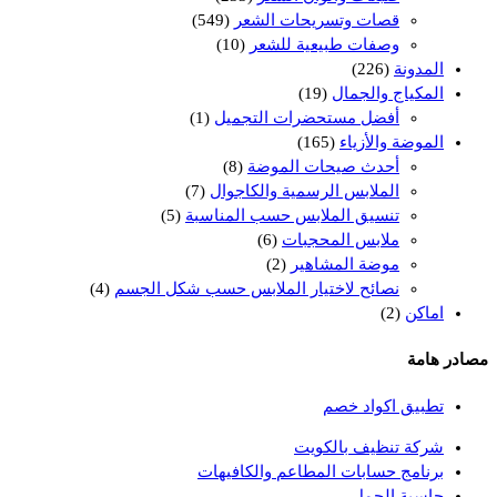
قصات وتسريحات الشعر
(549)
وصفات طبيعية للشعر
(10)
المدونة
(226)
المكياج والجمال
(19)
أفضل مستحضرات التجميل
(1)
الموضة والأزياء
(165)
أحدث صيحات الموضة
(8)
الملابس الرسمية والكاجوال
(7)
تنسيق الملابس حسب المناسبة
(5)
ملابس المحجبات
(6)
موضة المشاهير
(2)
نصائح لاختيار الملابس حسب شكل الجسم
(4)
اماكن
(2)
مصادر هامة
تطبيق اكواد خصم
شركة تنظيف بالكويت
برنامج حسابات المطاعم والكافيهات
حاسبة الحمل