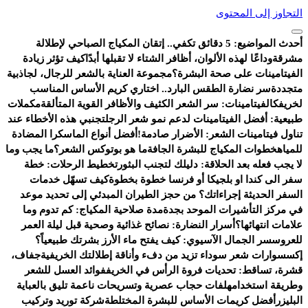
التجاوز إلى المحتوى
أحدث المواضيع:
5 دقائق تكفي.. إتقان المكياج الصباحي لإطلالة
مشرقة
وداعًا لهذه الألوان، أظافر الشتاء لا تقبلها أبدًا
كيف تؤثر زيادة
الفيتامينات على صحة البشرة؟
مجموعة العناية بالشعر للرجال، لجاذبية
متجددة
سر نضارة الطقس البارد.. اختاري كريم الأساس المناسب
لخريفك
الفيتامينات: سر الشعر الكثيف والأظافر القوية المتألقة
مكملات
طبيعية: أفضل الفيتامينات لدعم نمو شعر الرجل
تجنبي هذه الأخطاء عند
تناول فيتامينات الشعر: الأضرار صادمة!
أفضل أنواع الماسكرا المضادة
للمياه
خطوات المكياج للبشرة الجافة
ما هو بوتوكس الشعر؟
ما يجب وما
لا يجب فعله بعد الحلاقة: دليلك لتجنب البثور
تخطيط الرحلات: خطة
سفر الى كندا او بلجيكا أو فرنسا خطوة بخطوة
كيف تسهّل خدمات
السفر الحديثة إجراءاتك؟ من حجز الطيران المبدئي إلى تحديد موعد
في مركز التأشيرات الموحد بجدة
مدة صلاحية المكياج: كم تدوم وما
علامات انتهائها؟
أسرار النضارة: نصائح غذائية وصحية قبل ليلة العمر
للعروس
سر الجمال الآسيوي: كيف يفتح ماء الأرز بشرتك طبيعياً؟
إكسسوارات شعر سوداء تزيد من دفء وأناقة إطلالتك الخريفية
جفاف،
قشرة، تساقط: تحديات فروة الرأس في الخريف
فوائد العسل للشعر
وطريقة استخدامه
لفات حجاب عصرية وتسريحات ناعمة تليق بالعباية
البليزر
أفضل كريمات الأساس للبشرة المختلطة
شركة توريد وتركيب