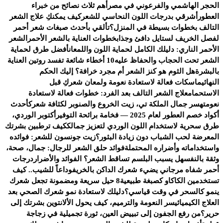
الحجر الهاشمي والفرعوني في مصر
أهم ثلاث نصائح من خبراء
العطور
أشرقي بدرجات اللون النحاسي للشعر
كيف يمكنكِ علاج الشعر
التالف بخطوات بسيطة في المنزل؟
تألقي بأحدث صبغات شعر أحمر
لفصل الخريف لستايل دافئ وجذاب
خطوات العناية بالشعر الأحمر
الشعر
الأحمر الناري: دليلك الكامل لحماية اللون واللمعان
أفضل طرق لحماية
الشعر تحت الحجاب والحفاظ عليه
10 أخطاء شائعة تفسد روتين العناية
بالبشرة
هل الثوم هو كنز الشعر أم مجرد خرافة؟ إليك الحكم
النهائي
ماسكات فعالة لاستعادة نعومة ولمعان شعركِ قبل
الاستحمام
علاج الشعر التالف بعد الفرد: خطوات فعالة لاستعادة
نعومته
سر جمال الملكة تي، زيت الخروع والصنوبر لكثافة شعرك
أحدث
أكواد خصم العطور لعام 2025 — فخامة برائحة التوفير
أكتوبر الوردي،
طرق سحرية لاستخدام اللون الوردي لتعزيز جمالك
كيف ترطبين بشرتك
المعرضة لحب الشباب دون زيادة البثور؟
زيت جونسون للشعر: فوائده
واستخداماته وأضراره المحتملة
فوائد حلق الشعر للرجال: جمال، صحة،
وثقة بالنفس
هل يسبب البلسم تساقط الشعر؟ الفوائد والأضرار
درجات
أحمر شفاه مرجاني يضيء شعرك الداكن بالخريف
وداعاً للشيب.. كيف
تستخدمين الكاكاو كصبغة طبيعية
8 حيل سريعة ومضمونة تجعل شعرك
ينمو كالسحر في وقت قياسي؟
دليلك لاستعادة نمو شعرك الصحي بعد
العلاج الكيميائي
سر النعومة والترميم، كيف يحول الألانتوين بشرتك إلى
حرير؟
من رفع الجفون إلى تبييض العين، ثورة تجميلية في زجاجة