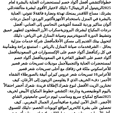
خطوات
اكتشفي أفضل أكواد خصم لمستحضرات العناية بالبشرة لعام
2025
الريتينول أم الريتينال؟ دليلك لاختيار الأقوى لبشرة متألقة
دللي
بشرتك: مساج اللافندر يمنحك تهدئة ونضارة فائقة
لا تفوتي: العناية
بالبشرة في المنزل باستخدام الأجهزة
أكتوبر الوردي: أجمل درجات
ألوان مناكير وردية للمسة أنثوية
من النحاسي إلى العنابي: أفضل
درجات المكياج لبشرتك البرونزية
سكراب الأرز المطحون لتطهير عميق
وتنشيط الدورة الدموية
ترميم وصيانة المنازل في الرياض: دليلك
لتحويل بيتك القديم إلى مسكن الأحلام
أفضل شركة خدمات منزلية
بحائل – الشرق
خدمات صيانة المنازل بالرياض – استمتع براحة وطمأنينة
في كل ركن
أفضل أكواد خصم على الإكسسوارات في السعودية
أفضل
أكواد خصم على العطور الفاخرة في السعودية
أفضل أكواد خصم
لمستحضرات العناية والتجميل
أجمل موديلات تسريحات شعر قصير
للأعراس
كوني ملكة في زفافك مع أحلى تسريحات شعر قصير
للأعراس
10 تسريحات شعر عروس كيرلي أنيقة بالصور
طلاء الشفاه
الأحمر: دفء الخريف الذي لا يقاوم
من الزيتون إلى الأرغان، كيف
تختارين الزيت الأفضل لنوع شعرك؟
إطلالة فريدة: شعرك أخضر احتفالاً
باليوم الوطني
عصرية ودارجة: اكتشفي خطوط المكياج الأبيض لخريف
2025
نصائح لمكياج سريع ومناسب ليوم دراسي جامعي
تونر الشاي
الأخضر.. الحل الآمن لبشرة صافية
أسرار الجمال المغربي.. كيف
تحصلين على بشرة كالحرير؟
مواقع كوبونات الخصم: دليلك للتسوق