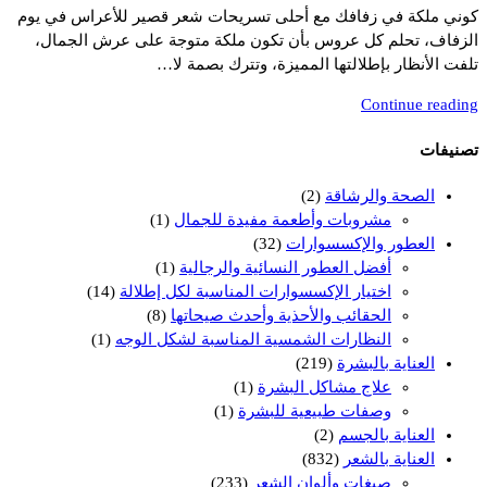
كوني ملكة في زفافك مع أحلى تسريحات شعر قصير للأعراس في يوم
الزفاف، تحلم كل عروس بأن تكون ملكة متوجة على عرش الجمال،
تلفت الأنظار بإطلالتها المميزة، وتترك بصمة لا…
Continue reading
تصنيفات
الصحة والرشاقة
(2)
مشروبات وأطعمة مفيدة للجمال
(1)
العطور والإكسسوارات
(32)
أفضل العطور النسائية والرجالية
(1)
اختيار الإكسسوارات المناسبة لكل إطلالة
(14)
الحقائب والأحذية وأحدث صيحاتها
(8)
النظارات الشمسية المناسبة لشكل الوجه
(1)
العناية بالبشرة
(219)
علاج مشاكل البشرة
(1)
وصفات طبيعية للبشرة
(1)
العناية بالجسم
(2)
العناية بالشعر
(832)
صبغات وألوان الشعر
(233)