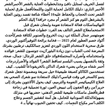
لفصل الخريف لستايل دافئ وجذاب
خطوات العناية بالشعر الأحمر
الشعر
الأحمر الناري: دليلك الكامل لحماية اللون واللمعان
أفضل طرق لحماية
الشعر تحت الحجاب والحفاظ عليه
10 أخطاء شائعة تفسد روتين العناية
بالبشرة
هل الثوم هو كنز الشعر أم مجرد خرافة؟ إليك الحكم
النهائي
ماسكات فعالة لاستعادة نعومة ولمعان شعركِ قبل
الاستحمام
علاج الشعر التالف بعد الفرد: خطوات فعالة لاستعادة
نعومته
سر جمال الملكة تي، زيت الخروع والصنوبر لكثافة شعرك
أحدث
أكواد خصم العطور لعام 2025 — فخامة برائحة التوفير
أكتوبر الوردي،
طرق سحرية لاستخدام اللون الوردي لتعزيز جمالك
كيف ترطبين بشرتك
المعرضة لحب الشباب دون زيادة البثور؟
زيت جونسون للشعر: فوائده
واستخداماته وأضراره المحتملة
فوائد حلق الشعر للرجال: جمال، صحة،
وثقة بالنفس
هل يسبب البلسم تساقط الشعر؟ الفوائد والأضرار
درجات
أحمر شفاه مرجاني يضيء شعرك الداكن بالخريف
وداعاً للشيب.. كيف
تستخدمين الكاكاو كصبغة طبيعية
8 حيل سريعة ومضمونة تجعل شعرك
ينمو كالسحر في وقت قياسي؟
دليلك لاستعادة نمو شعرك الصحي بعد
العلاج الكيميائي
سر النعومة والترميم، كيف يحول الألانتوين بشرتك إلى
حرير؟
من رفع الجفون إلى تبييض العين، ثورة تجميلية في زجاجة
قطرة
أفضل ماسكات طبيعية للشعر الدهني: حضريها في منزلك
بسهولة
الدلكة السودانية للحامل، هل آمنة لتقشير الجسم وعلاج
الكلف؟
سر مكياج النجمات.. كيف تخفين الحبوب نهائياً بـ 4