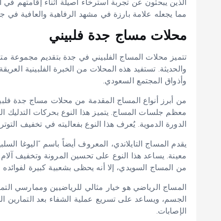
الذين يبحثون عن تجربة استرخاء أصيلة أثناء إقامتهم في الم
مما يجعله علامة بارزة في مشهد الرفاهية والعافية في جد
محلات مساج جدة فلبيني
تتميز محلات المساج الفلبيني في جدة بتقديم مجموعة متنوع
والحديثة. تستفيد هذه المحلات من الخبرة الفلبينية العريق
وأذواق المجتمع السعودي.
من أبرز أنواع المساج المقدمة من محلات مساج جدة فلبي
معظم جلسات المساج. يتميز هذا النوع بحركات التدليك ال
الدورة الدموية. يُعرف هذا النوع بفعاليته في تخفيف التوتر و
يقدم المساج التايلاندي، المعروف أيضاً باسم “اليوغا الس
معينة. يساعد هذا النوع على تحسين المرونة وتخفيف آلام 
من المساج السويدي، إلا أنه يحظى بشعبية كبيرة لفوائده ال
المساج الرياضي هو خيار مثالي للرياضيين وممارسي التمار
الجسم، ويساعد على تسريع عملية الشفاء بعد التمارين ا
الإصابات.