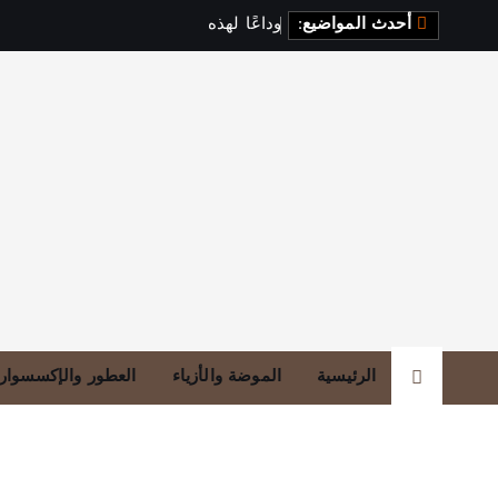
أحدث المواضيع:
و
د
ا
ع
ا
ل
ه
ذ
ه
ا
ل
أ
ل
و
ا
ن
الرئيسية
الموضة والأزياء
العطور والإكسسوار