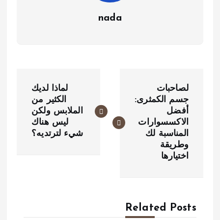
nada
ت
لصاحبات
لماذا لديك
ص
جسم الكمثرى:
الكثير من
أفضل
الملابس ولكن
فّ
الاكسسوارات
ليس هناك
ح
المناسبة لك
شيء لترتديه؟
وطريقة
ا
اختيارها
ل
م
Related Posts
ق