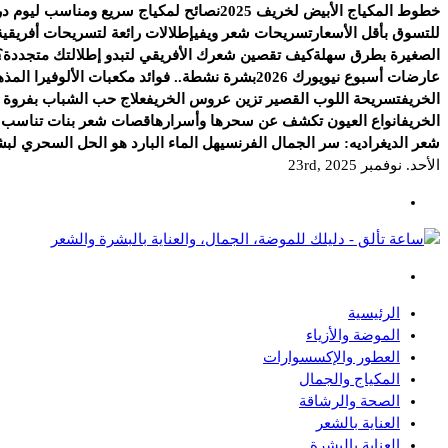
خطوط المكياج الأبيض لخريف 2025
نصائح لمكياج سريع ومناسب ليوم د
للتسوق بأقل الأسعار
تسريحات شعر ويفي
إطلالات رائعة لتسريحات أفريقية 
الصغيرة بطرق سهلة
كيف تقصين شعرك الأفريقي لتبدو إطلالتك متجددة؟
عارضات أسبوع نيويورك 2026
بشرة نشطة.. فوائد مكعبات الألوفيرا المذه
الخريف
تسريحة اللوب القصير تزين عروس الخريف
علاج حب الشباب بفروة ا
الخريف
انواع العيون تكشف عن سحرها وأسرارها
قصات شعر بنات تناسب ال
شعر الديغراديه: سر الجمال الفرنسي
هل الماء البارد هو الحل السحري لب
الأحد. نوفمبر 23rd, 2025
دليلك للموضة، الجمال، والعناية بالبشرة والشعر
الرئيسية
الموضة والأزياء
العطور والإكسسوارات
المكياج والجمال
الصحة والرشاقة
العناية بالشعر
العناية بالبشرة