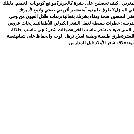
لمغربي.. كيف تحصلين على بشرة كالحرير؟
مواقع كوبونات الخصم: دليلك
ي المنزل؟ طرق طبيعية آمنة
شعر أفريقي صحي ولامع لأميرتك
منقي لتحسين صحة ونقاء بشرتك بفعالية
ترندات ظلال العيون من وحي
مدرسة: خطوات بسيطة لعمل الشعر الكيرلي للأطفال
تسريحات عروس
المنزل
صبغات شعر تناسب الخريف
صبغات شعر ثلجي تناسب إطلالة
للبشرة
طرق طبيعية وطبية لعلاج ترهل الوجه والحفاظ على شبابه
قصة
يقة
حلاقة شعر الأولاد قبل المدارس