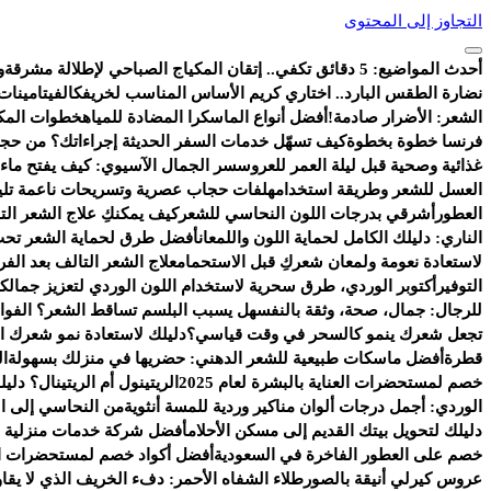
التجاوز إلى المحتوى
أحدث المواضيع:
5 دقائق تكفي.. إتقان المكياج الصباحي لإطلالة مشرقة
و
نضارة الطقس البارد.. اختاري كريم الأساس المناسب لخريفك
الفيتامينات
الشعر: الأضرار صادمة!
أفضل أنواع الماسكرا المضادة للمياه
خطوات المكي
فرنسا خطوة بخطوة
كيف تسهّل خدمات السفر الحديثة إجراءاتك؟ من حجز
غذائية وصحية قبل ليلة العمر للعروس
سر الجمال الآسيوي: كيف يفتح ماء ا
العسل للشعر وطريقة استخدامه
لفات حجاب عصرية وتسريحات ناعمة تليق ب
العطور
أشرقي بدرجات اللون النحاسي للشعر
كيف يمكنكِ علاج الشعر ال
الناري: دليلك الكامل لحماية اللون واللمعان
أفضل طرق لحماية الشعر تحت
لاستعادة نعومة ولمعان شعركِ قبل الاستحمام
علاج الشعر التالف بعد الف
التوفير
أكتوبر الوردي، طرق سحرية لاستخدام اللون الوردي لتعزيز جمالك
للرجال: جمال، صحة، وثقة بالنفس
هل يسبب البلسم تساقط الشعر؟ الفوائد
تجعل شعرك ينمو كالسحر في وقت قياسي؟
دليلك لاستعادة نمو شعرك ال
قطرة
أفضل ماسكات طبيعية للشعر الدهني: حضريها في منزلك بسهولة
ال
خصم لمستحضرات العناية بالبشرة لعام 2025
الريتينول أم الريتينال؟ دلي
الوردي: أجمل درجات ألوان مناكير وردية للمسة أنثوية
من النحاسي إلى ال
دليلك لتحويل بيتك القديم إلى مسكن الأحلام
أفضل شركة خدمات منزلية ب
خصم على العطور الفاخرة في السعودية
أفضل أكواد خصم لمستحضرات الع
عروس كيرلي أنيقة بالصور
طلاء الشفاه الأحمر: دفء الخريف الذي لا يقاو