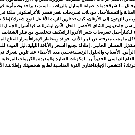
حائل – الشرق
خدمات صيانة المنازل بالرياض – استمتع براحة وطمأنينة في
ناية والتجميل
أجمل موديلات تسريحات شعر قصير للأعراس
كوني ملكة في
م
من الزيتون إلى الأرغان، كيف تختارين الزيت الأفضل لنوع شعرك؟
إطلالة
راسي جامعي
تونر الشاي الأخضر.. الحل الآمن لبشرة صافية
أسرار الجمال ا
للكبار
أجمل تسريحات شعر الأفرو الرائع
كيف تتخلصين من فيلر الشفايف ف
كل ما يجب معرفته عن فيلر الأنف: فوائد ومخاطر الإجراء
أسرار القناع ال
لة
ذيل الحصان الجانبي، إطلالة تجمع السحر والأناقة الليلية
دليل العودة لل
لرأس: الأسباب والحلول الرئيسية
تجنبي هذه الأخطاء عند تلوين شعرك في 
عام الدراسي الجديد
أبرز المكونات الضارة والمفيدة بالكريمات المرطبة 
شرتك؟ اكتشفي الإجابة
اختاري الغرة المناسبة لطابع شخصيتك وإطلالتك الأن