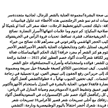
على صحة البشرة؟
مجموعة العناية بالشعر للرجال، لجاذبية متجددة
سر
ينات لدعم نمو شعر الرجل
تجنبي هذه الأخطاء عند تناول فيتامينات
قة: دليلك لتجنب البثور
تخطيط الرحلات: خطة سفر الى كندا او بلجيكا أو
لاحية المكياج: كم تدوم وما علامات انتهائها؟
أسرار النضارة: نصائح
الخريفية
جفاف، قشرة، تساقط: تحديات فروة الرأس في الخريف
فوائد
ركيب الحجر الهاشمي والفرعوني في مصر
أهم ثلاث نصائح من خبراء
خريف لستايل دافئ وجذاب
خطوات العناية بالشعر الأحمر
الشعر الأحمر
ثوم هو كنز الشعر أم مجرد خرافة؟ إليك الحكم النهائي
ماسكات فعالة
بر لكثافة شعرك
أحدث أكواد خصم العطور لعام 2025 — فخامة برائحة
للشعر: فوائده واستخداماته وأضراره المحتملة
فوائد حلق الشعر
 للشيب.. كيف تستخدمين الكاكاو كصبغة طبيعية
8 حيل سريعة ومضمونة
تك إلى حرير؟
من رفع الجفون إلى تبييض العين، ثورة تجميلية في زجاجة
مات.. كيف تخفين الحبوب نهائياً بـ 4 خطوات
اكتشفي أفضل أكواد
ضارة فائقة
لا تفوتي: العناية بالبشرة في المنزل باستخدام الأجهزة
أكتوبر
هير عميق وتنشيط الدورة الدموية
ترميم وصيانة المنازل في الرياض:
 كل ركن
أفضل أكواد خصم على الإكسسوارات في السعودية
أفضل أكواد
 زفافك مع أحلى تسريحات شعر قصير للأعراس
10 تسريحات شعر
 فريدة: شعرك أخضر احتفالاً باليوم الوطني
عصرية ودارجة: اكتشفي