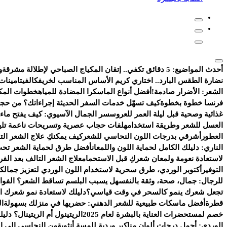
أحدث المواضيع:
5 دقائق تكفي.. إتقان المكياج الصباحي لإطلالة مشرقة
و
نضارة الطقس البارد.. اختاري كريم الأساس المناسب لخريفك
الفيتامينات
الشعر: الأضرار صادمة!
أفضل أنواع الماسكرا المضادة للمياه
خطوات المكي
فرنسا خطوة بخطوة
كيف تسهّل خدمات السفر الحديثة إجراءاتك؟ من حجز
غذائية وصحية قبل ليلة العمر للعروس
سر الجمال الآسيوي: كيف يفتح ماء ا
العسل للشعر وطريقة استخدامه
لفات حجاب عصرية وتسريحات ناعمة تليق ب
العطور
أشرقي بدرجات اللون النحاسي للشعر
كيف يمكنكِ علاج الشعر ال
الناري: دليلك الكامل لحماية اللون واللمعان
أفضل طرق لحماية الشعر تحت
لاستعادة نعومة ولمعان شعركِ قبل الاستحمام
علاج الشعر التالف بعد الف
التوفير
أكتوبر الوردي، طرق سحرية لاستخدام اللون الوردي لتعزيز جمالك
للرجال: جمال، صحة، وثقة بالنفس
هل يسبب البلسم تساقط الشعر؟ الفوائد
تجعل شعرك ينمو كالسحر في وقت قياسي؟
دليلك لاستعادة نمو شعرك ال
قطرة
أفضل ماسكات طبيعية للشعر الدهني: حضريها في منزلك بسهولة
ال
خصم لمستحضرات العناية بالبشرة لعام 2025
الريتينول أم الريتينال؟ دلي
الوردي: أجمل درجات ألوان مناكير وردية للمسة أنثوية
من النحاسي إلى ال