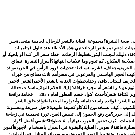
على صحة البشرة؟
مجموعة العناية بالشعر للرجال، لجاذبية متجددة
سر
ينات لدعم نمو شعر الرجل
تجنبي هذه الأخطاء عند تناول فيتامينات
قة: دليلك لتجنب البثور
تخطيط الرحلات: خطة سفر الى كندا او بلجيكا أو
لاحية المكياج: كم تدوم وما علامات انتهائها؟
أسرار النضارة: نصائح
الخريفية
جفاف، قشرة، تساقط: تحديات فروة الرأس في الخريف
فوائد
ركيب الحجر الهاشمي والفرعوني في مصر
أهم ثلاث نصائح من خبراء
خريف لستايل دافئ وجذاب
خطوات العناية بالشعر الأحمر
الشعر الأحمر
ثوم هو كنز الشعر أم مجرد خرافة؟ إليك الحكم النهائي
ماسكات فعالة
بر لكثافة شعرك
أحدث أكواد خصم العطور لعام 2025 — فخامة برائحة
للشعر: فوائده واستخداماته وأضراره المحتملة
فوائد حلق الشعر
 للشيب.. كيف تستخدمين الكاكاو كصبغة طبيعية
8 حيل سريعة ومضمونة
تك إلى حرير؟
من رفع الجفون إلى تبييض العين، ثورة تجميلية في زجاجة
مات.. كيف تخفين الحبوب نهائياً بـ 4 خطوات
اكتشفي أفضل أكواد
ضارة فائقة
لا تفوتي: العناية بالبشرة في المنزل باستخدام الأجهزة
أكتوبر
هير عميق وتنشيط الدورة الدموية
ترميم وصيانة المنازل في الرياض: