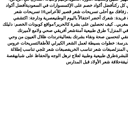
 كل ركن
أفضل أكواد خصم على الإكسسوارات في السعودية
أفضل أكواد
 زفافك مع أحلى تسريحات شعر قصير للأعراس
10 تسريحات شعر
 فريدة: شعرك أخضر احتفالاً باليوم الوطني
عصرية ودارجة: اكتشفي
لمغربي.. كيف تحصلين على بشرة كالحرير؟
مواقع كوبونات الخصم: دليلك
ي المنزل؟ طرق طبيعية آمنة
شعر أفريقي صحي ولامع لأميرتك
منقي لتحسين صحة ونقاء بشرتك بفعالية
ترندات ظلال العيون من وحي
مدرسة: خطوات بسيطة لعمل الشعر الكيرلي للأطفال
تسريحات عروس
المنزل
صبغات شعر تناسب الخريف
صبغات شعر ثلجي تناسب إطلالة
للبشرة
طرق طبيعية وطبية لعلاج ترهل الوجه والحفاظ على شبابه
قصة
يقة
حلاقة شعر الأولاد قبل المدارس