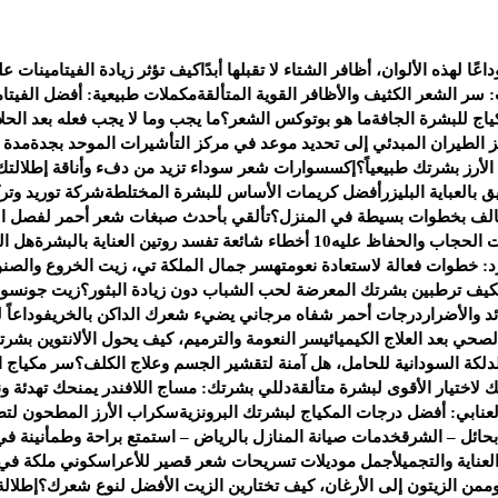
داعًا لهذه الألوان، أظافر الشتاء لا تقبلها أبدًا
كيف تؤثر زيادة الفيتامينات 
: سر الشعر الكثيف والأظافر القوية المتألقة
مكملات طبيعية: أفضل الفيتام
اج للبشرة الجافة
ما هو بوتوكس الشعر؟
ما يجب وما لا يجب فعله بعد الحلا
 الطيران المبدئي إلى تحديد موعد في مركز التأشيرات الموحد بجدة
مدة ص
لأرز بشرتك طبيعياً؟
إكسسوارات شعر سوداء تزيد من دفء وأناقة إطلالتك 
العباية البليزر
أفضل كريمات الأساس للبشرة المختلطة
شركة توريد وت
تالف بخطوات بسيطة في المنزل؟
تألقي بأحدث صبغات شعر أحمر لفصل ال
 الحجاب والحفاظ عليه
10 أخطاء شائعة تفسد روتين العناية بالبشرة
هل ال
رد: خطوات فعالة لاستعادة نعومته
سر جمال الملكة تي، زيت الخروع والصنو
كيف ترطبين بشرتك المعرضة لحب الشباب دون زيادة البثور؟
زيت جونسون 
 والأضرار
درجات أحمر شفاه مرجاني يضيء شعرك الداكن بالخريف
وداعاً
صحي بعد العلاج الكيميائي
سر النعومة والترميم، كيف يحول الألانتوين بشر
دلكة السودانية للحامل، هل آمنة لتقشير الجسم وعلاج الكلف؟
سر مكياج النج
لك لاختيار الأقوى لبشرة متألقة
دللي بشرتك: مساج اللافندر يمنحك تهدئة ون
عنابي: أفضل درجات المكياج لبشرتك البرونزية
سكراب الأرز المطحون لتط
حائل – الشرق
خدمات صيانة المنازل بالرياض – استمتع براحة وطمأنينة في
ناية والتجميل
أجمل موديلات تسريحات شعر قصير للأعراس
كوني ملكة في
م
من الزيتون إلى الأرغان، كيف تختارين الزيت الأفضل لنوع شعرك؟
إطلالة