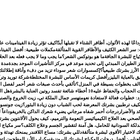
داعًا لهذه الألوان، أظافر الشتاء لا تقبلها أبدًا
كيف تؤثر زيادة الفيتامينات 
: سر الشعر الكثيف والأظافر القوية المتألقة
مكملات طبيعية: أفضل الفيتام
اج للبشرة الجافة
ما هو بوتوكس الشعر؟
ما يجب وما لا يجب فعله بعد الحلا
 الطيران المبدئي إلى تحديد موعد في مركز التأشيرات الموحد بجدة
مدة ص
لأرز بشرتك طبيعياً؟
إكسسوارات شعر سوداء تزيد من دفء وأناقة إطلالتك 
العباية البليزر
أفضل كريمات الأساس للبشرة المختلطة
شركة توريد وت
تالف بخطوات بسيطة في المنزل؟
تألقي بأحدث صبغات شعر أحمر لفصل ال
 الحجاب والحفاظ عليه
10 أخطاء شائعة تفسد روتين العناية بالبشرة
هل ال
رد: خطوات فعالة لاستعادة نعومته
سر جمال الملكة تي، زيت الخروع والصنو
كيف ترطبين بشرتك المعرضة لحب الشباب دون زيادة البثور؟
زيت جونسون 
 والأضرار
درجات أحمر شفاه مرجاني يضيء شعرك الداكن بالخريف
وداعاً
صحي بعد العلاج الكيميائي
سر النعومة والترميم، كيف يحول الألانتوين بشر
دلكة السودانية للحامل، هل آمنة لتقشير الجسم وعلاج الكلف؟
سر مكياج النج
لك لاختيار الأقوى لبشرة متألقة
دللي بشرتك: مساج اللافندر يمنحك تهدئة ون
عنابي: أفضل درجات المكياج لبشرتك البرونزية
سكراب الأرز المطحون لتط