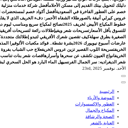
دليلك لتحويل بيتك القديم إلى مسكن الأحلام
أفضل شركة خدمات منزلية ب
خصم على العطور الفاخرة في السعودية
أفضل أكواد خصم لمستحضرات الع
عروس كيرلي أنيقة بالصور
طلاء الشفاه الأحمر: دفء الخريف الذي لا يقاو
خطوط المكياج الأبيض لخريف 2025
نصائح لمكياج سريع ومناسب ليوم د
للتسوق بأقل الأسعار
تسريحات شعر ويفي
إطلالات رائعة لتسريحات أفريقية 
الصغيرة بطرق سهلة
كيف تقصين شعرك الأفريقي لتبدو إطلالتك متجددة؟
عارضات أسبوع نيويورك 2026
بشرة نشطة.. فوائد مكعبات الألوفيرا المذه
الخريف
تسريحة اللوب القصير تزين عروس الخريف
علاج حب الشباب بفروة ا
الخريف
انواع العيون تكشف عن سحرها وأسرارها
قصات شعر بنات تناسب ال
شعر الديغراديه: سر الجمال الفرنسي
هل الماء البارد هو الحل السحري لب
الأحد. نوفمبر 23rd, 2025
الرئيسية
الموضة والأزياء
العطور والإكسسوارات
المكياج والجمال
الصحة والرشاقة
العناية بالشعر