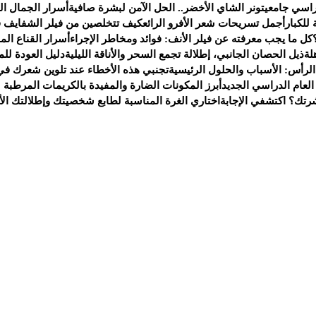
راسي جامعي
تونر الشاي الأخضر.. الحل الآمن لبشرة صافية
أسرار الجمال ا
للكبار
أجمل تسريحات شعر الأفرو الرائع
كيف تتخلصين من فيلر الشفايف ف
كل ما يجب معرفته عن فيلر الأنف: فوائد ومخاطر الإجراء
أسرار القناع ال
لة
ذيل الحصان الجانبي، إطلالة تجمع السحر والأناقة الليلية
دليل العودة لل
لرأس: الأسباب والحلول الرئيسية
تجنبي هذه الأخطاء عند تلوين شعرك في 
عام الدراسي الجديد
أبرز المكونات الضارة والمفيدة بالكريمات المرطبة 
شرتك؟ اكتشفي الإجابة
اختاري الغرة المناسبة لطابع شخصيتك وإطلالتك الأن