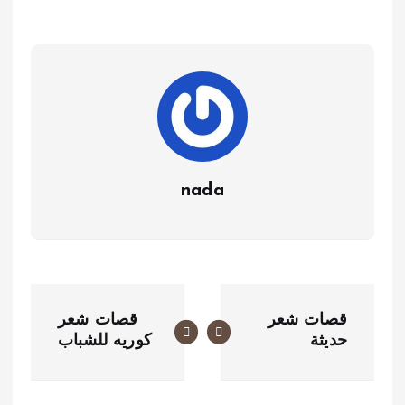
nada
ت
قصات شعر
قصات شعر
ص
حديثة
كوريه للشباب
فّ