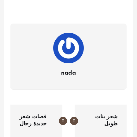
nada
ت
شعر بنات
قصات شعر
ص
طويل
جديدة رجال
فّ