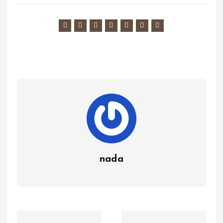
nada
ت