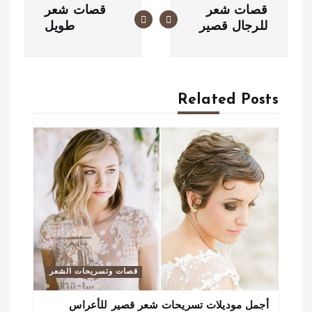
قصات شعر
قصات شعر
ص
للرجال قصير
طويل
فّ
ح
Related Posts
ا
ل
م
ق
ا
ل
ا
قصات وتسريحات الشعر
ت
أجمل موديلات تسريحات شعر قصير للأعراس