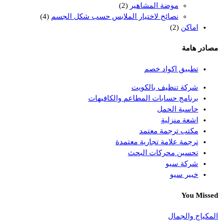
موضة المشاهير
(2)
نصائح لاختيار الملابس حسب شكل الجسم
(4)
اماكن
(2)
مصادر هامة
تطبيق اكواد خصم
شركة تنظيف بالكويت
برنامج حسابات المطاعم والكافيهات
حاسبة الحمل
اشعة منزلية
مكتب ترجمة معتمد
ترجمة علامة تجارية معتمدة
تحسين محركات البحث
شركة سيو
خبير سيو
You Missed
المكياج والجمال