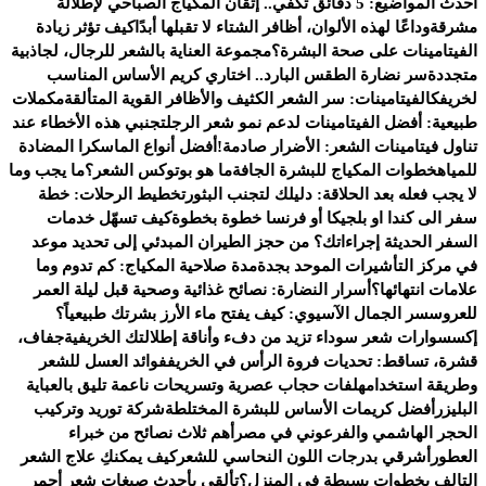
أحدث المواضيع:
5 دقائق تكفي.. إتقان المكياج الصباحي لإطلالة
مشرقة
وداعًا لهذه الألوان، أظافر الشتاء لا تقبلها أبدًا
كيف تؤثر زيادة
الفيتامينات على صحة البشرة؟
مجموعة العناية بالشعر للرجال، لجاذبية
متجددة
سر نضارة الطقس البارد.. اختاري كريم الأساس المناسب
لخريفك
الفيتامينات: سر الشعر الكثيف والأظافر القوية المتألقة
مكملات
طبيعية: أفضل الفيتامينات لدعم نمو شعر الرجل
تجنبي هذه الأخطاء عند
تناول فيتامينات الشعر: الأضرار صادمة!
أفضل أنواع الماسكرا المضادة
للمياه
خطوات المكياج للبشرة الجافة
ما هو بوتوكس الشعر؟
ما يجب وما
لا يجب فعله بعد الحلاقة: دليلك لتجنب البثور
تخطيط الرحلات: خطة
سفر الى كندا او بلجيكا أو فرنسا خطوة بخطوة
كيف تسهّل خدمات
السفر الحديثة إجراءاتك؟ من حجز الطيران المبدئي إلى تحديد موعد
في مركز التأشيرات الموحد بجدة
مدة صلاحية المكياج: كم تدوم وما
علامات انتهائها؟
أسرار النضارة: نصائح غذائية وصحية قبل ليلة العمر
للعروس
سر الجمال الآسيوي: كيف يفتح ماء الأرز بشرتك طبيعياً؟
إكسسوارات شعر سوداء تزيد من دفء وأناقة إطلالتك الخريفية
جفاف،
قشرة، تساقط: تحديات فروة الرأس في الخريف
فوائد العسل للشعر
وطريقة استخدامه
لفات حجاب عصرية وتسريحات ناعمة تليق بالعباية
البليزر
أفضل كريمات الأساس للبشرة المختلطة
شركة توريد وتركيب
الحجر الهاشمي والفرعوني في مصر
أهم ثلاث نصائح من خبراء
العطور
أشرقي بدرجات اللون النحاسي للشعر
كيف يمكنكِ علاج الشعر
التالف بخطوات بسيطة في المنزل؟
تألقي بأحدث صبغات شعر أحمر