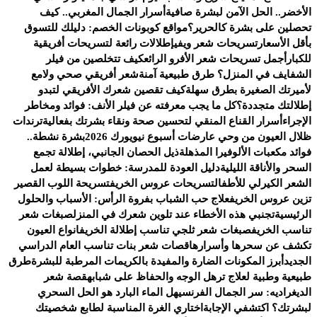
الأخضر.. الحل الآمن لبشرة صافية
أسرار الجمال المغربي.. كيف
تحصلين على بشرة كالحرير؟
مواقع كوبونات الخصم: دليلك للتسوق
بأقل الأسعار
تسريحات شعر ويفي
إطلالات رائعة لتسريحات أفريقية
للكبار
أجمل تسريحات شعر الأفرو الرائع
كيف تتخلصين من فيلر
الشفايف في المنزل؟ طرق طبيعية آمنة
شعر أفريقي صحي ولامع
لأميرتك الصغيرة بطرق سهلة
كيف تقصين شعرك الأفريقي لتبدو
إطلالتك متجددة؟
كل ما يجب معرفته عن فيلر الأنف: فوائد ومخاطر
الإجراء
أسرار القناع المنقي لتحسين صحة ونقاء بشرتك بفعالية
ترندات
ظلال العيون من وحي عارضات أسبوع نيويورك 2026
بشرة نشطة..
فوائد مكعبات الألوفيرا المذهلة
ذيل الحصان الجانبي، إطلالة تجمع
السحر والأناقة الليلية
دليل العودة للمدرسة: خطوات بسيطة لعمل
الشعر الكيرلي للأطفال
تسريحات عروس الخريف
تسريحة اللوب القصير
تزين عروس الخريف
علاج حب الشباب بفروة الرأس: الأسباب والحلول
الرئيسية
تجنبي هذه الأخطاء عند تلوين شعرك في المنزل
صبغات شعر
تناسب الخريف
صبغات شعر ثلجي تناسب إطلالة الخريف
انواع العيون
تكشف عن سحرها وأسرارها
قصات شعر بنات تناسب العام الدراسي
الجديد
أبرز المكونات الضارة والمفيدة بالكريمات المرطبة للبشرة
طرق
طبيعية وطبية لعلاج ترهل الوجه والحفاظ على شبابه
قصة شعر
الديغراديه: سر الجمال الفرنسي
هل الماء البارد هو الحل السحري
لبشرتك؟ اكتشفي الإجابة
اختاري الغرة المناسبة لطابع شخصيتك