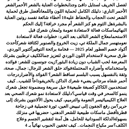
لفصل الخريف لستايل دافئ وجذاب
خطوات العناية بالشعر الأحمر
الشعر
الأحمر الناري: دليلك الكامل لحماية اللون واللمعان
أفضل طرق لحماية
الشعر تحت الحجاب والحفاظ عليه
10 أخطاء شائعة تفسد روتين العناية
بالبشرة
هل الثوم هو كنز الشعر أم مجرد خرافة؟ إليك الحكم
النهائي
ماسكات فعالة لاستعادة نعومة ولمعان شعركِ قبل
الاستحمام
علاج الشعر التالف بعد الفرد: خطوات فعالة لاستعادة
نعومته
سر جمال الملكة تي، زيت الخروع والصنوبر لكثافة شعرك
أحدث
أكواد خصم العطور لعام 2025 — فخامة برائحة التوفير
أكتوبر الوردي،
طرق سحرية لاستخدام اللون الوردي لتعزيز جمالك
كيف ترطبين بشرتك
المعرضة لحب الشباب دون زيادة البثور؟
زيت جونسون للشعر: فوائده
واستخداماته وأضراره المحتملة
فوائد حلق الشعر للرجال: جمال، صحة،
وثقة بالنفس
هل يسبب البلسم تساقط الشعر؟ الفوائد والأضرار
درجات
أحمر شفاه مرجاني يضيء شعرك الداكن بالخريف
وداعاً للشيب.. كيف
تستخدمين الكاكاو كصبغة طبيعية
8 حيل سريعة ومضمونة تجعل شعرك
ينمو كالسحر في وقت قياسي؟
دليلك لاستعادة نمو شعرك الصحي بعد
العلاج الكيميائي
سر النعومة والترميم، كيف يحول الألانتوين بشرتك إلى
حرير؟
من رفع الجفون إلى تبييض العين، ثورة تجميلية في زجاجة
قطرة
أفضل ماسكات طبيعية للشعر الدهني: حضريها في منزلك
بسهولة
الدلكة السودانية للحامل، هل آمنة لتقشير الجسم وعلاج
الكلف؟
سر مكياج النجمات.. كيف تخفين الحبوب نهائياً بـ 4