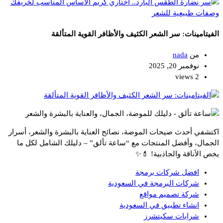
وصفات طبيعية للشعر
الفيتامينات: سر الشعر الكثيف والأظافر القوية المتألقة
من
nada
نوفمبر 20, 2025
2 views
اكتشفي أحدث صيحات الموضة، نصائح العناية بالبشرة والشعر، أسرار
الجمال، وأفضل المنتجات مع “ساعة تألق” – دليلك الشامل لكل ما
يخص الأناقة والجاذبية! 💄✨
افضل شركات برمجة
شركات البرمجة في السعودية
شركة تصميم مواقع
انشاء تطبيق في السعودية
شرابات سكيتشرز