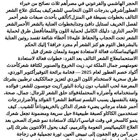
الحجر الهاشمي والفرعوني في مصر
أهم ثلاث نصائح من خبراء
العطور
أشرقي بدرجات اللون النحاسي للشعر
كيف يمكنكِ علاج الشعر
التالف بخطوات بسيطة في المنزل؟
تألقي بأحدث صبغات شعر أحمر
لفصل الخريف لستايل دافئ وجذاب
خطوات العناية بالشعر الأحمر
الشعر
الأحمر الناري: دليلك الكامل لحماية اللون واللمعان
أفضل طرق لحماية
الشعر تحت الحجاب والحفاظ عليه
10 أخطاء شائعة تفسد روتين العناية
بالبشرة
هل الثوم هو كنز الشعر أم مجرد خرافة؟ إليك الحكم
النهائي
ماسكات فعالة لاستعادة نعومة ولمعان شعركِ قبل
الاستحمام
علاج الشعر التالف بعد الفرد: خطوات فعالة لاستعادة
نعومته
سر جمال الملكة تي، زيت الخروع والصنوبر لكثافة شعرك
أحدث
أكواد خصم العطور لعام 2025 — فخامة برائحة التوفير
أكتوبر الوردي،
طرق سحرية لاستخدام اللون الوردي لتعزيز جمالك
كيف ترطبين بشرتك
المعرضة لحب الشباب دون زيادة البثور؟
زيت جونسون للشعر: فوائده
واستخداماته وأضراره المحتملة
فوائد حلق الشعر للرجال: جمال، صحة،
وثقة بالنفس
هل يسبب البلسم تساقط الشعر؟ الفوائد والأضرار
درجات
أحمر شفاه مرجاني يضيء شعرك الداكن بالخريف
وداعاً للشيب.. كيف
تستخدمين الكاكاو كصبغة طبيعية
8 حيل سريعة ومضمونة تجعل شعرك
ينمو كالسحر في وقت قياسي؟
دليلك لاستعادة نمو شعرك الصحي بعد
العلاج الكيميائي
سر النعومة والترميم، كيف يحول الألانتوين بشرتك إلى
حرير؟
من رفع الجفون إلى تبييض العين، ثورة تجميلية في زجاجة