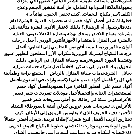
قطرة
أفضل ماسكات طبيعية للشعر الدهني: حضريها في منزلك
بسهولة
الدلكة السودانية للحامل، هل آمنة لتقشير الجسم وعلاج
الكلف؟
سر مكياج النجمات.. كيف تخفين الحبوب نهائياً بـ 4
خطوات
اكتشفي أفضل أكواد خصم لمستحضرات العناية بالبشرة لعام
2025
الريتينول أم الريتينال؟ دليلك لاختيار الأقوى لبشرة متألقة
دللي
بشرتك: مساج اللافندر يمنحك تهدئة ونضارة فائقة
لا تفوتي: العناية
بالبشرة في المنزل باستخدام الأجهزة
أكتوبر الوردي: أجمل درجات
ألوان مناكير وردية للمسة أنثوية
من النحاسي إلى العنابي: أفضل
درجات المكياج لبشرتك البرونزية
سكراب الأرز المطحون لتطهير عميق
وتنشيط الدورة الدموية
ترميم وصيانة المنازل في الرياض: دليلك
لتحويل بيتك القديم إلى مسكن الأحلام
أفضل شركة خدمات منزلية
بحائل – الشرق
خدمات صيانة المنازل بالرياض – استمتع براحة وطمأنينة
في كل ركن
أفضل أكواد خصم على الإكسسوارات في السعودية
أفضل
أكواد خصم على العطور الفاخرة في السعودية
أفضل أكواد خصم
لمستحضرات العناية والتجميل
أجمل موديلات تسريحات شعر قصير
للأعراس
كوني ملكة في زفافك مع أحلى تسريحات شعر قصير
للأعراس
10 تسريحات شعر عروس كيرلي أنيقة بالصور
طلاء الشفاه
الأحمر: دفء الخريف الذي لا يقاوم
من الزيتون إلى الأرغان، كيف
تختارين الزيت الأفضل لنوع شعرك؟
إطلالة فريدة: شعرك أخضر احتفالاً
باليوم الوطني
عصرية ودارجة: اكتشفي خطوط المكياج الأبيض لخريف
2025
نصائح لمكياج سريع ومناسب ليوم دراسي جامعي
تونر الشاي