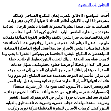
التجاوز إلى المحتوى
أحدث المواضيع:
5 دقائق تكفي.. إتقان المكياج الصباحي لإطلالة
مشرقة
وداعًا لهذه الألوان، أظافر الشتاء لا تقبلها أبدًا
كيف تؤثر زيادة
الفيتامينات على صحة البشرة؟
مجموعة العناية بالشعر للرجال، لجاذبية
متجددة
سر نضارة الطقس البارد.. اختاري كريم الأساس المناسب
لخريفك
الفيتامينات: سر الشعر الكثيف والأظافر القوية المتألقة
مكملات
طبيعية: أفضل الفيتامينات لدعم نمو شعر الرجل
تجنبي هذه الأخطاء عند
تناول فيتامينات الشعر: الأضرار صادمة!
أفضل أنواع الماسكرا المضادة
للمياه
خطوات المكياج للبشرة الجافة
ما هو بوتوكس الشعر؟
ما يجب وما
لا يجب فعله بعد الحلاقة: دليلك لتجنب البثور
تخطيط الرحلات: خطة
سفر الى كندا او بلجيكا أو فرنسا خطوة بخطوة
كيف تسهّل خدمات
السفر الحديثة إجراءاتك؟ من حجز الطيران المبدئي إلى تحديد موعد
في مركز التأشيرات الموحد بجدة
مدة صلاحية المكياج: كم تدوم وما
علامات انتهائها؟
أسرار النضارة: نصائح غذائية وصحية قبل ليلة العمر
للعروس
سر الجمال الآسيوي: كيف يفتح ماء الأرز بشرتك طبيعياً؟
إكسسوارات شعر سوداء تزيد من دفء وأناقة إطلالتك الخريفية
جفاف،
قشرة، تساقط: تحديات فروة الرأس في الخريف
فوائد العسل للشعر
وطريقة استخدامه
لفات حجاب عصرية وتسريحات ناعمة تليق بالعباية
البليزر
أفضل كريمات الأساس للبشرة المختلطة
شركة توريد وتركيب