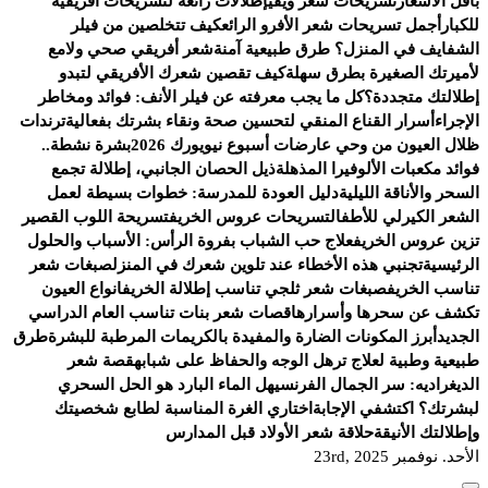
بأقل الأسعار
تسريحات شعر ويفي
إطلالات رائعة لتسريحات أفريقية
للكبار
أجمل تسريحات شعر الأفرو الرائع
كيف تتخلصين من فيلر
الشفايف في المنزل؟ طرق طبيعية آمنة
شعر أفريقي صحي ولامع
لأميرتك الصغيرة بطرق سهلة
كيف تقصين شعرك الأفريقي لتبدو
إطلالتك متجددة؟
كل ما يجب معرفته عن فيلر الأنف: فوائد ومخاطر
الإجراء
أسرار القناع المنقي لتحسين صحة ونقاء بشرتك بفعالية
ترندات
ظلال العيون من وحي عارضات أسبوع نيويورك 2026
بشرة نشطة..
فوائد مكعبات الألوفيرا المذهلة
ذيل الحصان الجانبي، إطلالة تجمع
السحر والأناقة الليلية
دليل العودة للمدرسة: خطوات بسيطة لعمل
الشعر الكيرلي للأطفال
تسريحات عروس الخريف
تسريحة اللوب القصير
تزين عروس الخريف
علاج حب الشباب بفروة الرأس: الأسباب والحلول
الرئيسية
تجنبي هذه الأخطاء عند تلوين شعرك في المنزل
صبغات شعر
تناسب الخريف
صبغات شعر ثلجي تناسب إطلالة الخريف
انواع العيون
تكشف عن سحرها وأسرارها
قصات شعر بنات تناسب العام الدراسي
الجديد
أبرز المكونات الضارة والمفيدة بالكريمات المرطبة للبشرة
طرق
طبيعية وطبية لعلاج ترهل الوجه والحفاظ على شبابه
قصة شعر
الديغراديه: سر الجمال الفرنسي
هل الماء البارد هو الحل السحري
لبشرتك؟ اكتشفي الإجابة
اختاري الغرة المناسبة لطابع شخصيتك
وإطلالتك الأنيقة
حلاقة شعر الأولاد قبل المدارس
الأحد. نوفمبر 23rd, 2025