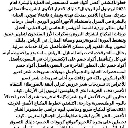
خطوات
اكتشفي أفضل أكواد خصم لمستحضرات العناية بالبشرة لعام
2025
الريتينول أم الريتينال؟ دليلك لاختيار الأقوى لبشرة متألقة
دللي
بشرتك: مساج اللافندر يمنحك تهدئة ونضارة فائقة
لا تفوتي: العناية
بالبشرة في المنزل باستخدام الأجهزة
أكتوبر الوردي: أجمل درجات
ألوان مناكير وردية للمسة أنثوية
من النحاسي إلى العنابي: أفضل
درجات المكياج لبشرتك البرونزية
سكراب الأرز المطحون لتطهير عميق
وتنشيط الدورة الدموية
ترميم وصيانة المنازل في الرياض: دليلك
لتحويل بيتك القديم إلى مسكن الأحلام
أفضل شركة خدمات منزلية
بحائل – الشرق
خدمات صيانة المنازل بالرياض – استمتع براحة وطمأنينة
في كل ركن
أفضل أكواد خصم على الإكسسوارات في السعودية
أفضل
أكواد خصم على العطور الفاخرة في السعودية
أفضل أكواد خصم
لمستحضرات العناية والتجميل
أجمل موديلات تسريحات شعر قصير
للأعراس
كوني ملكة في زفافك مع أحلى تسريحات شعر قصير
للأعراس
10 تسريحات شعر عروس كيرلي أنيقة بالصور
طلاء الشفاه
الأحمر: دفء الخريف الذي لا يقاوم
من الزيتون إلى الأرغان، كيف
تختارين الزيت الأفضل لنوع شعرك؟
إطلالة فريدة: شعرك أخضر احتفالاً
باليوم الوطني
عصرية ودارجة: اكتشفي خطوط المكياج الأبيض لخريف
2025
نصائح لمكياج سريع ومناسب ليوم دراسي جامعي
تونر الشاي
الأخضر.. الحل الآمن لبشرة صافية
أسرار الجمال المغربي.. كيف
تحصلين على بشرة كالحرير؟
مواقع كوبونات الخصم: دليلك للتسوق