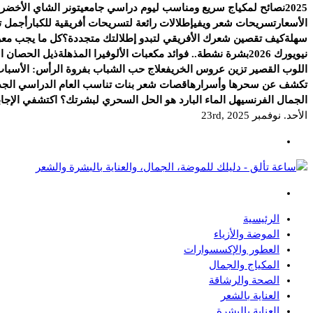
2025
نصائح لمكياج سريع ومناسب ليوم دراسي جامعي
تونر الشاي الأخضر.
الأسعار
تسريحات شعر ويفي
إطلالات رائعة لتسريحات أفريقية للكبار
أجمل ت
سهلة
كيف تقصين شعرك الأفريقي لتبدو إطلالتك متجددة؟
كل ما يجب معرف
نيويورك 2026
بشرة نشطة.. فوائد مكعبات الألوفيرا المذهلة
ذيل الحصان الج
اللوب القصير تزين عروس الخريف
علاج حب الشباب بفروة الرأس: الأسباب
تكشف عن سحرها وأسرارها
قصات شعر بنات تناسب العام الدراسي الجد
الجمال الفرنسي
هل الماء البارد هو الحل السحري لبشرتك؟ اكتشفي الإجاب
الأحد. نوفمبر 23rd, 2025
دليلك للموضة، الجمال، والعناية بالبشرة والشعر
الرئيسية
الموضة والأزياء
العطور والإكسسوارات
المكياج والجمال
الصحة والرشاقة
العناية بالشعر
العناية بالبشرة