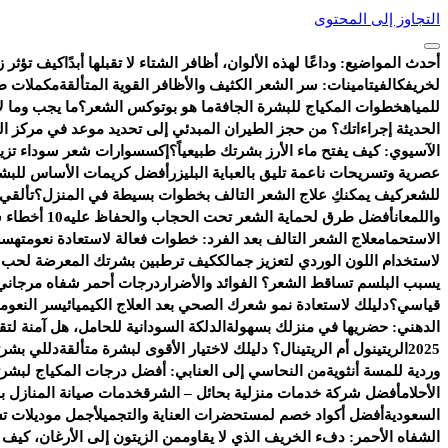
التجاوز إلى المحتوى
أحدث المواضيع:
وداعًا لهذه الألوان، أظافر الشتاء لا تقبلها أبدًا
كيف تؤثر ز
لخريفك
الفيتامينات: سر الشعر الكثيف والأظافر القوية المتألقة
مكملات طب
للمياه
خطوات المكياج للبشرة الجافة
ما هو بوتوكس الشعر؟
ما يجب وما لا
الحديثة إجراءاتك؟ من حجز الطيران المبدئي إلى تحديد موعد في مركز ا
الآسيوي: كيف يفتح ماء الأرز بشرتك طبيعياً؟
إكسسوارات شعر سوداء تزيد 
عصرية وتسريحات ناعمة تليق بالعباية البليزر
أفضل كريمات الأساس للبشر
للشعر
كيف يمكنكِ علاج الشعر التالف بخطوات بسيطة في المنزل؟
تألقي
واللمعان
أفضل طرق لحماية الشعر تحت الحجاب والحفاظ عليه
10 أخطاء شائعة تفسد روتين العناية بالبشرة
الاستحمام
علاج الشعر التالف بعد الفرد: خطوات فعالة لاستعادة نعومته
سر 
لاستخدام اللون الوردي لتعزيز جمالك
كيف ترطبين بشرتك المعرضة لحب ال
يسبب البلسم تساقط الشعر؟ الفوائد والأضرار
درجات أحمر شفاه مرجاني 
قياسي؟
دليلك لاستعادة نمو شعرك الصحي بعد العلاج الكيميائي
سر النعومة
الدهني: حضريها في منزلك بسهولة
الدلكة السودانية للحامل، هل آمنة ل
2025
الريتينول أم الريتينال؟ دليلك لاختيار الأقوى لبشرة متألقة
دللي بشرت
وردية للمسة أنثوية
من النحاسي إلى العنابي: أفضل درجات المكياج لبشرتك
الأحلام
أفضل شركة خدمات منزلية بحائل – الشرق
خدمات صيانة المنازل با
السعودية
أفضل أكواد خصم لمستحضرات العناية والتجميل
أجمل موديلات ت
الشفاه الأحمر: دفء الخريف الذي لا يقاوم
من الزيتون إلى الأرغان، كيف