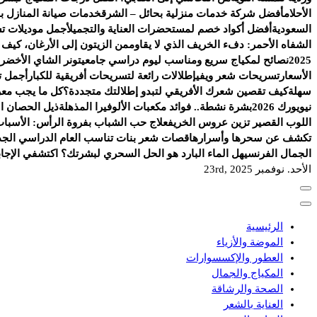
الأحلام
أفضل شركة خدمات منزلية بحائل – الشرق
خدمات صيانة المنازل با
السعودية
أفضل أكواد خصم لمستحضرات العناية والتجميل
أجمل موديلات ت
الشفاه الأحمر: دفء الخريف الذي لا يقاوم
من الزيتون إلى الأرغان، كيف
2025
نصائح لمكياج سريع ومناسب ليوم دراسي جامعي
تونر الشاي الأخضر.
الأسعار
تسريحات شعر ويفي
إطلالات رائعة لتسريحات أفريقية للكبار
أجمل ت
سهلة
كيف تقصين شعرك الأفريقي لتبدو إطلالتك متجددة؟
كل ما يجب معرف
نيويورك 2026
بشرة نشطة.. فوائد مكعبات الألوفيرا المذهلة
ذيل الحصان الج
اللوب القصير تزين عروس الخريف
علاج حب الشباب بفروة الرأس: الأسباب
تكشف عن سحرها وأسرارها
قصات شعر بنات تناسب العام الدراسي الجد
الجمال الفرنسي
هل الماء البارد هو الحل السحري لبشرتك؟ اكتشفي الإجاب
الأحد. نوفمبر 23rd, 2025
الرئيسية
الموضة والأزياء
العطور والإكسسوارات
المكياج والجمال
الصحة والرشاقة
العناية بالشعر