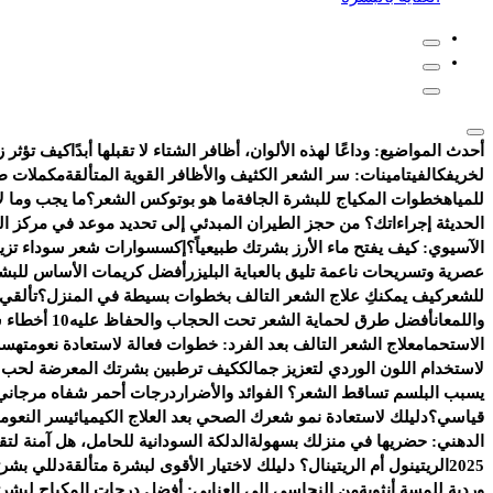
أحدث المواضيع:
وداعًا لهذه الألوان، أظافر الشتاء لا تقبلها أبدًا
كيف تؤثر ز
لخريفك
الفيتامينات: سر الشعر الكثيف والأظافر القوية المتألقة
مكملات طب
للمياه
خطوات المكياج للبشرة الجافة
ما هو بوتوكس الشعر؟
ما يجب وما لا
الحديثة إجراءاتك؟ من حجز الطيران المبدئي إلى تحديد موعد في مركز ا
الآسيوي: كيف يفتح ماء الأرز بشرتك طبيعياً؟
إكسسوارات شعر سوداء تزيد 
عصرية وتسريحات ناعمة تليق بالعباية البليزر
أفضل كريمات الأساس للبشر
للشعر
كيف يمكنكِ علاج الشعر التالف بخطوات بسيطة في المنزل؟
تألقي
واللمعان
أفضل طرق لحماية الشعر تحت الحجاب والحفاظ عليه
10 أخطاء شائعة تفسد روتين العناية بالبشرة
الاستحمام
علاج الشعر التالف بعد الفرد: خطوات فعالة لاستعادة نعومته
سر 
لاستخدام اللون الوردي لتعزيز جمالك
كيف ترطبين بشرتك المعرضة لحب ال
يسبب البلسم تساقط الشعر؟ الفوائد والأضرار
درجات أحمر شفاه مرجاني 
قياسي؟
دليلك لاستعادة نمو شعرك الصحي بعد العلاج الكيميائي
سر النعومة
الدهني: حضريها في منزلك بسهولة
الدلكة السودانية للحامل، هل آمنة ل
2025
الريتينول أم الريتينال؟ دليلك لاختيار الأقوى لبشرة متألقة
دللي بشرت
وردية للمسة أنثوية
من النحاسي إلى العنابي: أفضل درجات المكياج لبشرتك