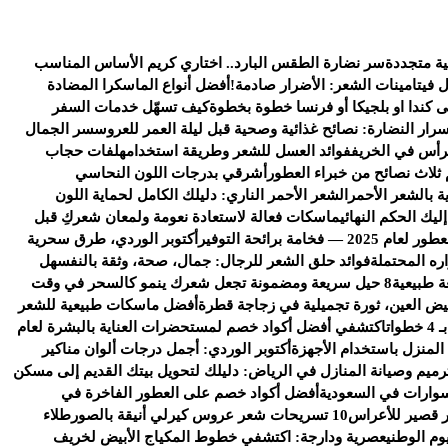
ية متجددة
سر نضارة الطقس البارد.. اختاري كريم الأساس المناسب
ل فيتامينات الشعر: الأضرار صادمة!
أفضل أنواع الماسكرا المضادة
كندا او بلجيكا أو فرنسا خطوة بخطوة
كيف تسهّل خدمات السفر
سرار النضارة: نصائح غذائية وصحية قبل ليلة العمر للعروس
سر الجمال
رأس في الخريف
فوائد العسل للشعر وطريقة استخدامه
لفات حجاب
 ثلاث نصائح من خبراء العطور
أشرقي بدرجات اللون النحاسي
ة بالشعر الأحمر
الشعر الأحمر الناري: دليلك الكامل لحماية اللون
يك الحكم النهائي
ماسكات فعالة لاستعادة نعومة ولمعان شعركِ قبل
خامة برائحة التوفير
أكتوبر الوردي، طرق سحرية
ره المحتملة
فوائد حلق الشعر للرجال: جمال، صحة، وثقة بالنفس
هل
ة طبيعية
8 حيل سريعة ومضمونة تجعل شعرك ينمو كالسحر في وقت
يض العين، ثورة تجميلية في زجاجة قطرة
أفضل ماسكات طبيعية للشعر
ات
اكتشفي أفضل أكواد خصم لمستحضرات العناية بالبشرة لعام
 المنزل باستخدام الأجهزة
أكتوبر الوردي: أجمل درجات ألوان مناكير
رميم وصيانة المنازل في الرياض: دليلك لتحويل بيتك القديم إلى مسكن
وارات في السعودية
أفضل أكواد خصم على العطور الفاخرة في
 قصير للأعراس
10 تسريحات شعر عروس كيرلي أنيقة بالصور
طلاء
وم الوطني
عصرية ودارجة: اكتشفي خطوط المكياج الأبيض لخريف