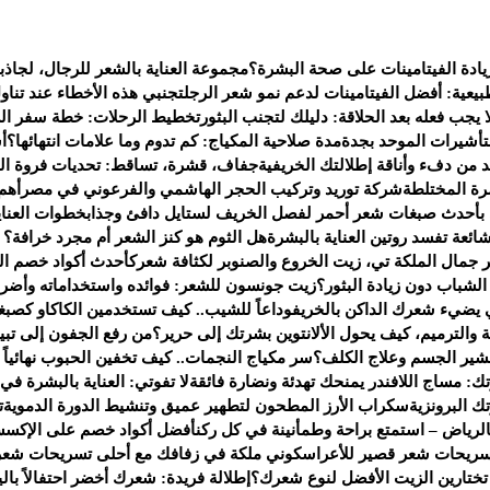
يادة الفيتامينات على صحة البشرة؟
مجموعة العناية بالشعر للرجال، لجاذب
يعية: أفضل الفيتامينات لدعم نمو شعر الرجل
تجنبي هذه الأخطاء عند تناو
 يجب فعله بعد الحلاقة: دليلك لتجنب البثور
تخطيط الرحلات: خطة سفر الى 
لتأشيرات الموحد بجدة
مدة صلاحية المكياج: كم تدوم وما علامات انتهائها؟
أ
من دفء وأناقة إطلالتك الخريفية
جفاف، قشرة، تساقط: تحديات فروة ال
ة المختلطة
شركة توريد وتركيب الحجر الهاشمي والفرعوني في مصر
أهم
 بأحدث صبغات شعر أحمر لفصل الخريف لستايل دافئ وجذاب
خطوات العناي
هل الثوم هو كنز الشعر أم مجرد خرافة؟ إل
جمال الملكة تي، زيت الخروع والصنوبر لكثافة شعرك
أحدث أكواد خصم العطور لعام 2025 — ف
شباب دون زيادة البثور؟
زيت جونسون للشعر: فوائده واستخداماته وأضرا
يضيء شعرك الداكن بالخريف
وداعاً للشيب.. كيف تستخدمين الكاكاو كصبغ
 والترميم، كيف يحول الألانتوين بشرتك إلى حرير؟
من رفع الجفون إلى تبي
تقشير الجسم وعلاج الكلف؟
سر مكياج النجمات.. كيف تخفين الحبوب نهائياً بـ 4 خطو
ك: مساج اللافندر يمنحك تهدئة ونضارة فائقة
لا تفوتي: العناية بالبشرة في
 البرونزية
سكراب الأرز المطحون لتطهير عميق وتنشيط الدورة الدموية
ت
لرياض – استمتع براحة وطمأنينة في كل ركن
أفضل أكواد خصم على الإكسس
سريحات شعر قصير للأعراس
كوني ملكة في زفافك مع أحلى تسريحات شعر
 تختارين الزيت الأفضل لنوع شعرك؟
إطلالة فريدة: شعرك أخضر احتفالاً بالي