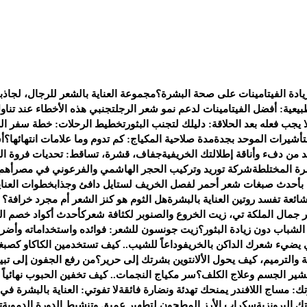
يادة الفيتامينات على صحة البشرة؟
مجموعة العناية بالشعر للرجال، لجاذب
يعية: أفضل الفيتامينات لدعم نمو شعر الرجل
تجنبي هذه الأخطاء عند تناو
 يجب فعله بعد الحلاقة: دليلك لتجنب البثور
تخطيط الرحلات: خطة سفر الى 
لتأشيرات الموحد بجدة
مدة صلاحية المكياج: كم تدوم وما علامات انتهائها؟
أ
من دفء وأناقة إطلالتك الخريفية
جفاف، قشرة، تساقط: تحديات فروة ال
ة المختلطة
شركة توريد وتركيب الحجر الهاشمي والفرعوني في مصر
أهم
 بأحدث صبغات شعر أحمر لفصل الخريف لستايل دافئ وجذاب
خطوات العناي
هل الثوم هو كنز الشعر أم مجرد خرافة؟ إل
جمال الملكة تي، زيت الخروع والصنوبر لكثافة شعرك
أحدث أكواد خصم العطور لعام 2025 — ف
شباب دون زيادة البثور؟
زيت جونسون للشعر: فوائده واستخداماته وأضرا
يضيء شعرك الداكن بالخريف
وداعاً للشيب.. كيف تستخدمين الكاكاو كصبغ
 والترميم، كيف يحول الألانتوين بشرتك إلى حرير؟
من رفع الجفون إلى تبي
تقشير الجسم وعلاج الكلف؟
سر مكياج النجمات.. كيف تخفين الحبوب نهائياً بـ 4 خطو
ك: مساج اللافندر يمنحك تهدئة ونضارة فائقة
لا تفوتي: العناية بالبشرة في
 البرونزية
سكراب الأرز المطحون لتطهير عميق وتنشيط الدورة الدموية
ت