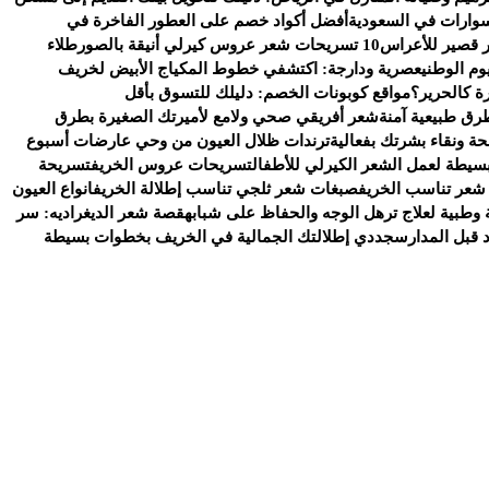
وارات في السعودية
أفضل أكواد خصم على العطور الفاخرة في
 قصير للأعراس
10 تسريحات شعر عروس كيرلي أنيقة بالصور
طلاء
وم الوطني
عصرية ودارجة: اكتشفي خطوط المكياج الأبيض لخريف
ة كالحرير؟
مواقع كوبونات الخصم: دليلك للتسوق بأقل
رق طبيعية آمنة
شعر أفريقي صحي ولامع لأميرتك الصغيرة بطرق
ة ونقاء بشرتك بفعالية
ترندات ظلال العيون من وحي عارضات أسبوع
سيطة لعمل الشعر الكيرلي للأطفال
تسريحات عروس الخريف
تسريحة
شعر تناسب الخريف
صبغات شعر ثلجي تناسب إطلالة الخريف
انواع العيون
وطبية لعلاج ترهل الوجه والحفاظ على شبابه
قصة شعر الديغراديه: سر
د قبل المدارس
جددي إطلالتك الجمالية في الخريف بخطوات بسيطة