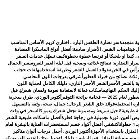
ية متجددة
سر نضارة الطقس البارد.. اختاري كريم الأساس المناسب
ل فيتامينات الشعر: الأضرار صادمة!
أفضل أنواع الماسكرا المضادة
كندا او بلجيكا أو فرنسا خطوة بخطوة
كيف تسهّل خدمات السفر
سرار النضارة: نصائح غذائية وصحية قبل ليلة العمر للعروس
سر الجمال
رأس في الخريف
فوائد العسل للشعر وطريقة استخدامه
لفات حجاب
 ثلاث نصائح من خبراء العطور
أشرقي بدرجات اللون النحاسي
ة بالشعر الأحمر
الشعر الأحمر الناري: دليلك الكامل لحماية اللون
يك الحكم النهائي
ماسكات فعالة لاستعادة نعومة ولمعان شعركِ قبل
خامة برائحة التوفير
أكتوبر الوردي، طرق سحرية
ره المحتملة
فوائد حلق الشعر للرجال: جمال، صحة، وثقة بالنفس
هل
ة طبيعية
8 حيل سريعة ومضمونة تجعل شعرك ينمو كالسحر في وقت
يض العين، ثورة تجميلية في زجاجة قطرة
أفضل ماسكات طبيعية للشعر
ات
اكتشفي أفضل أكواد خصم لمستحضرات العناية بالبشرة لعام
 المنزل باستخدام الأجهزة
أكتوبر الوردي: أجمل درجات ألوان مناكير
رميم وصيانة المنازل في الرياض: دليلك لتحويل بيتك القديم إلى مسكن