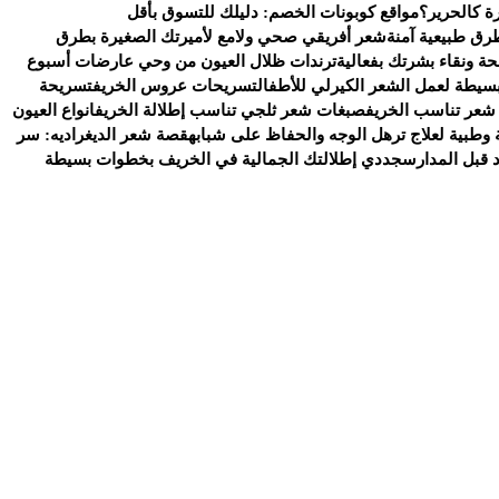
ة كالحرير؟
مواقع كوبونات الخصم: دليلك للتسوق بأقل
رق طبيعية آمنة
شعر أفريقي صحي ولامع لأميرتك الصغيرة بطرق
ة ونقاء بشرتك بفعالية
ترندات ظلال العيون من وحي عارضات أسبوع
سيطة لعمل الشعر الكيرلي للأطفال
تسريحات عروس الخريف
تسريحة
شعر تناسب الخريف
صبغات شعر ثلجي تناسب إطلالة الخريف
انواع العيون
وطبية لعلاج ترهل الوجه والحفاظ على شبابه
قصة شعر الديغراديه: سر
د قبل المدارس
جددي إطلالتك الجمالية في الخريف بخطوات بسيطة