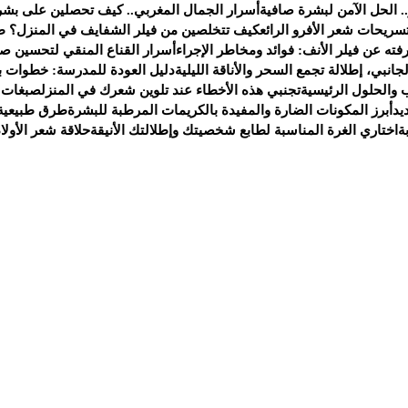
. الحل الآمن لبشرة صافية
أسرار الجمال المغربي.. كيف تحصلين على بشر
سريحات شعر الأفرو الرائع
كيف تتخلصين من فيلر الشفايف في المنزل؟ ط
ته عن فيلر الأنف: فوائد ومخاطر الإجراء
أسرار القناع المنقي لتحسين صح
انبي، إطلالة تجمع السحر والأناقة الليلية
دليل العودة للمدرسة: خطوات ب
 والحلول الرئيسية
تجنبي هذه الأخطاء عند تلوين شعرك في المنزل
صبغات 
يد
أبرز المكونات الضارة والمفيدة بالكريمات المرطبة للبشرة
طرق طبيعية 
ة
اختاري الغرة المناسبة لطابع شخصيتك وإطلالتك الأنيقة
حلاقة شعر الأولا