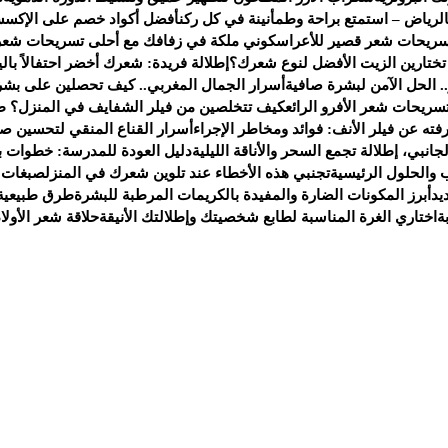
لرياض – استمتع براحة وطمأنينة في كل ركن
أفضل أكواد خصم على الإكسس
سريحات شعر قصير للأعراس
كوني ملكة في زفافك مع أحلى تسريحات شعر
 تختارين الزيت الأفضل لنوع شعرك؟
إطلالة فريدة: شعرك أخضر احتفالاً بالي
. الحل الآمن لبشرة صافية
أسرار الجمال المغربي.. كيف تحصلين على بشر
سريحات شعر الأفرو الرائع
كيف تتخلصين من فيلر الشفايف في المنزل؟ ط
ته عن فيلر الأنف: فوائد ومخاطر الإجراء
أسرار القناع المنقي لتحسين صح
انبي، إطلالة تجمع السحر والأناقة الليلية
دليل العودة للمدرسة: خطوات ب
 والحلول الرئيسية
تجنبي هذه الأخطاء عند تلوين شعرك في المنزل
صبغات 
يد
أبرز المكونات الضارة والمفيدة بالكريمات المرطبة للبشرة
طرق طبيعية 
ة
اختاري الغرة المناسبة لطابع شخصيتك وإطلالتك الأنيقة
حلاقة شعر الأولا