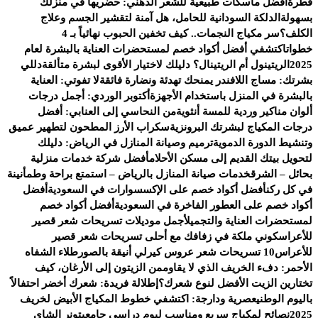
قطرة
أفضل ماسكات طبيعية للشعر الدهني: حضريها في منزلك
بسهولة
الدلكة السودانية للحامل، هل آمنة لتقشير الجسم وعلاج
الكلف؟
سر مكياج النجمات.. كيف تخفين الحبوب نهائياً بـ 4
خطوات
اكتشفي أفضل أكواد خصم لمستحضرات العناية بالبشرة لعام
2025
الريتينول أم الريتينال؟ دليلك لاختيار الأقوى لبشرة متألقة
دللي
بشرتك: مساج اللافندر يمنحك تهدئة ونضارة فائقة
لا تفوتي: العناية
بالبشرة في المنزل باستخدام الأجهزة
أكتوبر الوردي: أجمل درجات
ألوان مناكير وردية للمسة أنثوية
من النحاسي إلى العنابي: أفضل
درجات المكياج لبشرتك البرونزية
سكراب الأرز المطحون لتطهير عميق
وتنشيط الدورة الدموية
ترميم وصيانة المنازل في الرياض: دليلك
لتحويل بيتك القديم إلى مسكن الأحلام
أفضل شركة خدمات منزلية
بحائل – الشرق
خدمات صيانة المنازل بالرياض – استمتع براحة وطمأنينة
في كل ركن
أفضل أكواد خصم على الإكسسوارات في السعودية
أفضل
أكواد خصم على العطور الفاخرة في السعودية
أفضل أكواد خصم
لمستحضرات العناية والتجميل
أجمل موديلات تسريحات شعر قصير
للأعراس
كوني ملكة في زفافك مع أحلى تسريحات شعر قصير
للأعراس
10 تسريحات شعر عروس كيرلي أنيقة بالصور
طلاء الشفاه
الأحمر: دفء الخريف الذي لا يقاوم
من الزيتون إلى الأرغان، كيف
تختارين الزيت الأفضل لنوع شعرك؟
إطلالة فريدة: شعرك أخضر احتفالاً
باليوم الوطني
عصرية ودارجة: اكتشفي خطوط المكياج الأبيض لخريف
2025
نصائح لمكياج سريع ومناسب ليوم دراسي جامعي
تونر الشاي