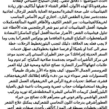
أحدث المواضيع:
5 دقائق تكفي.. إتقان المكياج الصباحي لإطلالة
مشرقة
وداعًا لهذه الألوان، أظافر الشتاء لا تقبلها أبدًا
كيف تؤثر زيادة
الفيتامينات على صحة البشرة؟
مجموعة العناية بالشعر للرجال، لجاذبية
متجددة
سر نضارة الطقس البارد.. اختاري كريم الأساس المناسب
لخريفك
الفيتامينات: سر الشعر الكثيف والأظافر القوية المتألقة
مكملات
طبيعية: أفضل الفيتامينات لدعم نمو شعر الرجل
تجنبي هذه الأخطاء عند
تناول فيتامينات الشعر: الأضرار صادمة!
أفضل أنواع الماسكرا المضادة
للمياه
خطوات المكياج للبشرة الجافة
ما هو بوتوكس الشعر؟
ما يجب وما
لا يجب فعله بعد الحلاقة: دليلك لتجنب البثور
تخطيط الرحلات: خطة
سفر الى كندا او بلجيكا أو فرنسا خطوة بخطوة
كيف تسهّل خدمات
السفر الحديثة إجراءاتك؟ من حجز الطيران المبدئي إلى تحديد موعد
في مركز التأشيرات الموحد بجدة
مدة صلاحية المكياج: كم تدوم وما
علامات انتهائها؟
أسرار النضارة: نصائح غذائية وصحية قبل ليلة العمر
للعروس
سر الجمال الآسيوي: كيف يفتح ماء الأرز بشرتك طبيعياً؟
إكسسوارات شعر سوداء تزيد من دفء وأناقة إطلالتك الخريفية
جفاف،
قشرة، تساقط: تحديات فروة الرأس في الخريف
فوائد العسل للشعر
وطريقة استخدامه
لفات حجاب عصرية وتسريحات ناعمة تليق بالعباية
البليزر
أفضل كريمات الأساس للبشرة المختلطة
شركة توريد وتركيب
الحجر الهاشمي والفرعوني في مصر
أهم ثلاث نصائح من خبراء
العطور
أشرقي بدرجات اللون النحاسي للشعر
كيف يمكنكِ علاج الشعر
التالف بخطوات بسيطة في المنزل؟
تألقي بأحدث صبغات شعر أحمر