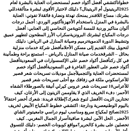
خطوات
اكتشفي أفضل أكواد خصم لمستحضرات العناية بالبشرة لعام
2025
الريتينول أم الريتينال؟ دليلك لاختيار الأقوى لبشرة متألقة
دللي
بشرتك: مساج اللافندر يمنحك تهدئة ونضارة فائقة
لا تفوتي: العناية
بالبشرة في المنزل باستخدام الأجهزة
أكتوبر الوردي: أجمل درجات
ألوان مناكير وردية للمسة أنثوية
من النحاسي إلى العنابي: أفضل
درجات المكياج لبشرتك البرونزية
سكراب الأرز المطحون لتطهير عميق
وتنشيط الدورة الدموية
ترميم وصيانة المنازل في الرياض: دليلك
لتحويل بيتك القديم إلى مسكن الأحلام
أفضل شركة خدمات منزلية
بحائل – الشرق
خدمات صيانة المنازل بالرياض – استمتع براحة وطمأنينة
في كل ركن
أفضل أكواد خصم على الإكسسوارات في السعودية
أفضل
أكواد خصم على العطور الفاخرة في السعودية
أفضل أكواد خصم
لمستحضرات العناية والتجميل
أجمل موديلات تسريحات شعر قصير
للأعراس
كوني ملكة في زفافك مع أحلى تسريحات شعر قصير
للأعراس
10 تسريحات شعر عروس كيرلي أنيقة بالصور
طلاء الشفاه
الأحمر: دفء الخريف الذي لا يقاوم
من الزيتون إلى الأرغان، كيف
تختارين الزيت الأفضل لنوع شعرك؟
إطلالة فريدة: شعرك أخضر احتفالاً
باليوم الوطني
عصرية ودارجة: اكتشفي خطوط المكياج الأبيض لخريف
2025
نصائح لمكياج سريع ومناسب ليوم دراسي جامعي
تونر الشاي
الأخضر.. الحل الآمن لبشرة صافية
أسرار الجمال المغربي.. كيف
تحصلين على بشرة كالحرير؟
مواقع كوبونات الخصم: دليلك للتسوق