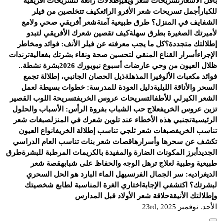
بأقل الأسعار
تسريحات شعر ويفي
إطلالات رائعة لتسريحات أفريقية
للكبار
أجمل تسريحات شعر الأفرو الرائع
كيف تتخلصين من فيلر
الشفايف في المنزل؟ طرق طبيعية آمنة
شعر أفريقي صحي ولامع
لأميرتك الصغيرة بطرق سهلة
كيف تقصين شعرك الأفريقي لتبدو
إطلالتك متجددة؟
كل ما يجب معرفته عن فيلر الأنف: فوائد ومخاطر
الإجراء
أسرار القناع المنقي لتحسين صحة ونقاء بشرتك بفعالية
ترندات
ظلال العيون من وحي عارضات أسبوع نيويورك 2026
بشرة نشطة..
فوائد مكعبات الألوفيرا المذهلة
ذيل الحصان الجانبي، إطلالة تجمع
السحر والأناقة الليلية
دليل العودة للمدرسة: خطوات بسيطة لعمل
الشعر الكيرلي للأطفال
تسريحات عروس الخريف
تسريحة اللوب القصير
تزين عروس الخريف
علاج حب الشباب بفروة الرأس: الأسباب والحلول
الرئيسية
تجنبي هذه الأخطاء عند تلوين شعرك في المنزل
صبغات شعر
تناسب الخريف
صبغات شعر ثلجي تناسب إطلالة الخريف
انواع العيون
تكشف عن سحرها وأسرارها
قصات شعر بنات تناسب العام الدراسي
الجديد
أبرز المكونات الضارة والمفيدة بالكريمات المرطبة للبشرة
طرق
طبيعية وطبية لعلاج ترهل الوجه والحفاظ على شبابه
قصة شعر
الديغراديه: سر الجمال الفرنسي
هل الماء البارد هو الحل السحري
لبشرتك؟ اكتشفي الإجابة
اختاري الغرة المناسبة لطابع شخصيتك
وإطلالتك الأنيقة
حلاقة شعر الأولاد قبل المدارس
الأحد. نوفمبر 23rd, 2025