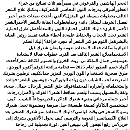
الحجر الهاشمي والفرعوني في مصر
أهم ثلاث نصائح من خبراء
العطور
أشرقي بدرجات اللون النحاسي للشعر
كيف يمكنكِ علاج الشعر
التالف بخطوات بسيطة في المنزل؟
تألقي بأحدث صبغات شعر أحمر
لفصل الخريف لستايل دافئ وجذاب
خطوات العناية بالشعر الأحمر
الشعر
الأحمر الناري: دليلك الكامل لحماية اللون واللمعان
أفضل طرق لحماية
الشعر تحت الحجاب والحفاظ عليه
10 أخطاء شائعة تفسد روتين العناية
بالبشرة
هل الثوم هو كنز الشعر أم مجرد خرافة؟ إليك الحكم
النهائي
ماسكات فعالة لاستعادة نعومة ولمعان شعركِ قبل
الاستحمام
علاج الشعر التالف بعد الفرد: خطوات فعالة لاستعادة
نعومته
سر جمال الملكة تي، زيت الخروع والصنوبر لكثافة شعرك
أحدث
أكواد خصم العطور لعام 2025 — فخامة برائحة التوفير
أكتوبر الوردي،
طرق سحرية لاستخدام اللون الوردي لتعزيز جمالك
كيف ترطبين بشرتك
المعرضة لحب الشباب دون زيادة البثور؟
زيت جونسون للشعر: فوائده
واستخداماته وأضراره المحتملة
فوائد حلق الشعر للرجال: جمال، صحة،
وثقة بالنفس
هل يسبب البلسم تساقط الشعر؟ الفوائد والأضرار
درجات
أحمر شفاه مرجاني يضيء شعرك الداكن بالخريف
وداعاً للشيب.. كيف
تستخدمين الكاكاو كصبغة طبيعية
8 حيل سريعة ومضمونة تجعل شعرك
ينمو كالسحر في وقت قياسي؟
دليلك لاستعادة نمو شعرك الصحي بعد
العلاج الكيميائي
سر النعومة والترميم، كيف يحول الألانتوين بشرتك إلى
حرير؟
من رفع الجفون إلى تبييض العين، ثورة تجميلية في زجاجة