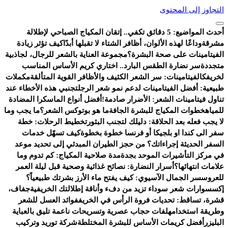
التجاوز إلى المحتوى
أحدث المواضيع:
5 دقائق تكفي.. إتقان المكياج الصباحي لإطلالة
مشرقة
وداعًا لهذه الألوان، أظافر الشتاء لا تقبلها أبدًا
كيف تؤثر زيادة
الفيتامينات على صحة البشرة؟
مجموعة العناية بالشعر للرجال، لجاذبية
متجددة
سر نضارة الطقس البارد.. اختاري كريم الأساس المناسب
لخريفك
الفيتامينات: سر الشعر الكثيف والأظافر القوية المتألقة
مكملات
طبيعية: أفضل الفيتامينات لدعم نمو شعر الرجل
تجنبي هذه الأخطاء عند
تناول فيتامينات الشعر: الأضرار صادمة!
أفضل أنواع الماسكرا المضادة
للمياه
خطوات المكياج للبشرة الجافة
ما هو بوتوكس الشعر؟
ما يجب وما
لا يجب فعله بعد الحلاقة: دليلك لتجنب البثور
تخطيط الرحلات: خطة
سفر الى كندا او بلجيكا أو فرنسا خطوة بخطوة
كيف تسهّل خدمات
السفر الحديثة إجراءاتك؟ من حجز الطيران المبدئي إلى تحديد موعد
في مركز التأشيرات الموحد بجدة
مدة صلاحية المكياج: كم تدوم وما
علامات انتهائها؟
أسرار النضارة: نصائح غذائية وصحية قبل ليلة العمر
للعروس
سر الجمال الآسيوي: كيف يفتح ماء الأرز بشرتك طبيعياً؟
إكسسوارات شعر سوداء تزيد من دفء وأناقة إطلالتك الخريفية
جفاف،
قشرة، تساقط: تحديات فروة الرأس في الخريف
فوائد العسل للشعر
وطريقة استخدامه
لفات حجاب عصرية وتسريحات ناعمة تليق بالعباية
البليزر
أفضل كريمات الأساس للبشرة المختلطة
شركة توريد وتركيب