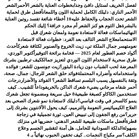
لفصل الخريف لستايل دافئ وجذاب
خطوات العناية بالشعر الأحمر
الشعر
الأحمر الناري: دليلك الكامل لحماية اللون واللمعان
أفضل طرق لحماية
الشعر تحت الحجاب والحفاظ عليه
10 أخطاء شائعة تفسد روتين العناية
بالبشرة
هل الثوم هو كنز الشعر أم مجرد خرافة؟ إليك الحكم
النهائي
ماسكات فعالة لاستعادة نعومة ولمعان شعركِ قبل
الاستحمام
علاج الشعر التالف بعد الفرد: خطوات فعالة لاستعادة
نعومته
سر جمال الملكة تي، زيت الخروع والصنوبر لكثافة شعرك
أحدث
أكواد خصم العطور لعام 2025 — فخامة برائحة التوفير
أكتوبر الوردي،
طرق سحرية لاستخدام اللون الوردي لتعزيز جمالك
كيف ترطبين بشرتك
المعرضة لحب الشباب دون زيادة البثور؟
زيت جونسون للشعر: فوائده
واستخداماته وأضراره المحتملة
فوائد حلق الشعر للرجال: جمال، صحة،
وثقة بالنفس
هل يسبب البلسم تساقط الشعر؟ الفوائد والأضرار
درجات
أحمر شفاه مرجاني يضيء شعرك الداكن بالخريف
وداعاً للشيب.. كيف
تستخدمين الكاكاو كصبغة طبيعية
8 حيل سريعة ومضمونة تجعل شعرك
ينمو كالسحر في وقت قياسي؟
دليلك لاستعادة نمو شعرك الصحي بعد
العلاج الكيميائي
سر النعومة والترميم، كيف يحول الألانتوين بشرتك إلى
حرير؟
من رفع الجفون إلى تبييض العين، ثورة تجميلية في زجاجة
قطرة
أفضل ماسكات طبيعية للشعر الدهني: حضريها في منزلك
بسهولة
الدلكة السودانية للحامل، هل آمنة لتقشير الجسم وعلاج
الكلف؟
سر مكياج النجمات.. كيف تخفين الحبوب نهائياً بـ 4