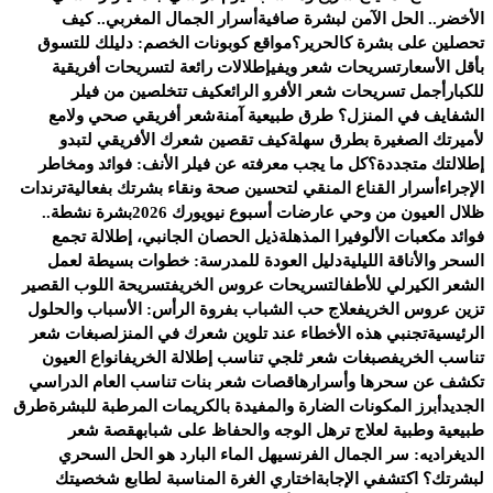
الأخضر.. الحل الآمن لبشرة صافية
أسرار الجمال المغربي.. كيف
تحصلين على بشرة كالحرير؟
مواقع كوبونات الخصم: دليلك للتسوق
بأقل الأسعار
تسريحات شعر ويفي
إطلالات رائعة لتسريحات أفريقية
للكبار
أجمل تسريحات شعر الأفرو الرائع
كيف تتخلصين من فيلر
الشفايف في المنزل؟ طرق طبيعية آمنة
شعر أفريقي صحي ولامع
لأميرتك الصغيرة بطرق سهلة
كيف تقصين شعرك الأفريقي لتبدو
إطلالتك متجددة؟
كل ما يجب معرفته عن فيلر الأنف: فوائد ومخاطر
الإجراء
أسرار القناع المنقي لتحسين صحة ونقاء بشرتك بفعالية
ترندات
ظلال العيون من وحي عارضات أسبوع نيويورك 2026
بشرة نشطة..
فوائد مكعبات الألوفيرا المذهلة
ذيل الحصان الجانبي، إطلالة تجمع
السحر والأناقة الليلية
دليل العودة للمدرسة: خطوات بسيطة لعمل
الشعر الكيرلي للأطفال
تسريحات عروس الخريف
تسريحة اللوب القصير
تزين عروس الخريف
علاج حب الشباب بفروة الرأس: الأسباب والحلول
الرئيسية
تجنبي هذه الأخطاء عند تلوين شعرك في المنزل
صبغات شعر
تناسب الخريف
صبغات شعر ثلجي تناسب إطلالة الخريف
انواع العيون
تكشف عن سحرها وأسرارها
قصات شعر بنات تناسب العام الدراسي
الجديد
أبرز المكونات الضارة والمفيدة بالكريمات المرطبة للبشرة
طرق
طبيعية وطبية لعلاج ترهل الوجه والحفاظ على شبابه
قصة شعر
الديغراديه: سر الجمال الفرنسي
هل الماء البارد هو الحل السحري
لبشرتك؟ اكتشفي الإجابة
اختاري الغرة المناسبة لطابع شخصيتك