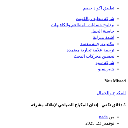
تطبيق اكواد خصم
شركة تنظيف بالكويت
برنامج حسابات المطاعم والكافيهات
حاسبة الحمل
اشعة منزلية
مكتب ترجمة معتمد
ترجمة علامة تجارية معتمدة
تحسين محركات البحث
شركة سيو
خبير سيو
You Missed
المكياج والجمال
5 دقائق تكفي.. إتقان المكياج الصباحي لإطلالة مشرقة
من
nada
نوفمبر 23, 2025