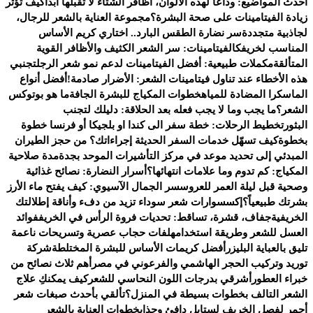
أحدث المواضيع:
وداعًا لهذه الألوان، أظافر الشتاء لا تقبلها أبدًا
كيف تؤثر
زيادة الفيتامينات على صحة البشرة؟
مجموعة العناية بالشعر للرجال،
لجاذبية متجددة
سر نضارة الطقس البارد.. اختاري كريم الأساس
المناسب لخريفك
الفيتامينات: سر الشعر الكثيف والأظافر القوية
المتألقة
مكملات طبيعية: أفضل الفيتامينات لدعم نمو شعر الرجل
تجنبي
هذه الأخطاء عند تناول فيتامينات الشعر: الأضرار صادمة!
أفضل أنواع
الماسكرا المضادة للمياه
خطوات المكياج للبشرة الجافة
ما هو بوتوكس
الشعر؟
ما يجب وما لا يجب فعله بعد الحلاقة: دليلك لتجنب
البثور
تخطيط الرحلات: خطة سفر الى كندا او بلجيكا أو فرنسا خطوة
بخطوة
كيف تسهّل خدمات السفر الحديثة إجراءاتك؟ من حجز الطيران
المبدئي إلى تحديد موعد في مركز التأشيرات الموحد بجدة
مدة صلاحية
المكياج: كم تدوم وما علامات انتهائها؟
أسرار النضارة: نصائح غذائية
وصحية قبل ليلة العمر للعروس
سر الجمال الآسيوي: كيف يفتح ماء الأرز
بشرتك طبيعياً؟
إكسسوارات شعر سوداء تزيد من دفء وأناقة إطلالتك
الخريفية
جفاف، قشرة، تساقط: تحديات فروة الرأس في الخريف
فوائد
العسل للشعر وطريقة استخدامه
لفات حجاب عصرية وتسريحات ناعمة
تليق بالعباية البليزر
أفضل كريمات الأساس للبشرة المختلطة
شركة
توريد وتركيب الحجر الهاشمي والفرعوني في مصر
أهم ثلاث نصائح من
خبراء العطور
أشرقي بدرجات اللون النحاسي للشعر
كيف يمكنكِ علاج
الشعر التالف بخطوات بسيطة في المنزل؟
تألقي بأحدث صبغات شعر
أحمر لفصل الخريف لستايل دافئ وجذاب
خطوات العناية بالشعر