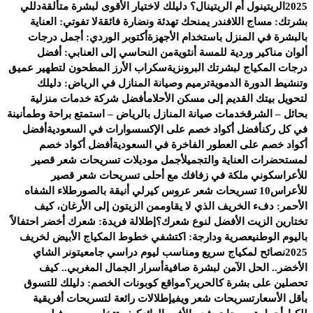
2025
الريتينول أم الريتينال؟ دليلك لاختيار الأقوى لبشرة متألقة
دللي
بشرتك: مساج اللافندر يمنحك تهدئة ونضارة فائقة
لا تفوتي: العناية
بالبشرة في المنزل باستخدام الأجهزة
أكتوبر الوردي: أجمل درجات
ألوان مناكير وردية للمسة أنثوية
من النحاسي إلى العنابي: أفضل
درجات المكياج لبشرتك البرونزية
سكراب الأرز المطحون لتطهير عميق
وتنشيط الدورة الدموية
ترميم وصيانة المنازل في الرياض: دليلك
لتحويل بيتك القديم إلى مسكن الأحلام
أفضل شركة خدمات منزلية
بحائل – الشرق
خدمات صيانة المنازل بالرياض – استمتع براحة وطمأنينة
في كل ركن
أفضل أكواد خصم على الإكسسوارات في السعودية
أفضل
أكواد خصم على العطور الفاخرة في السعودية
أفضل أكواد خصم
لمستحضرات العناية والتجميل
أجمل موديلات تسريحات شعر قصير
للأعراس
كوني ملكة في زفافك مع أحلى تسريحات شعر قصير
للأعراس
10 تسريحات شعر عروس كيرلي أنيقة بالصور
طلاء الشفاه
الأحمر: دفء الخريف الذي لا يقاوم
من الزيتون إلى الأرغان، كيف
تختارين الزيت الأفضل لنوع شعرك؟
إطلالة فريدة: شعرك أخضر احتفالاً
باليوم الوطني
عصرية ودارجة: اكتشفي خطوط المكياج الأبيض لخريف
2025
نصائح لمكياج سريع ومناسب ليوم دراسي جامعي
تونر الشاي
الأخضر.. الحل الآمن لبشرة صافية
أسرار الجمال المغربي.. كيف
تحصلين على بشرة كالحرير؟
مواقع كوبونات الخصم: دليلك للتسوق
بأقل الأسعار
تسريحات شعر ويفي
إطلالات رائعة لتسريحات أفريقية