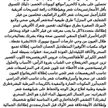
تحصلين على بشرة كالحرير؟
مواقع كوبونات الخصم: دليلك للتسوق
بأقل الأسعار
تسريحات شعر ويفي
إطلالات رائعة لتسريحات أفريقية
للكبار
أجمل تسريحات شعر الأفرو الرائع
كيف تتخلصين من فيلر
الشفايف في المنزل؟ طرق طبيعية آمنة
شعر أفريقي صحي ولامع
لأميرتك الصغيرة بطرق سهلة
كيف تقصين شعرك الأفريقي لتبدو
إطلالتك متجددة؟
كل ما يجب معرفته عن فيلر الأنف: فوائد ومخاطر
الإجراء
أسرار القناع المنقي لتحسين صحة ونقاء بشرتك بفعالية
ترندات
ظلال العيون من وحي عارضات أسبوع نيويورك 2026
بشرة نشطة..
فوائد مكعبات الألوفيرا المذهلة
ذيل الحصان الجانبي، إطلالة تجمع
السحر والأناقة الليلية
دليل العودة للمدرسة: خطوات بسيطة لعمل
الشعر الكيرلي للأطفال
تسريحات عروس الخريف
تسريحة اللوب القصير
تزين عروس الخريف
علاج حب الشباب بفروة الرأس: الأسباب والحلول
الرئيسية
تجنبي هذه الأخطاء عند تلوين شعرك في المنزل
صبغات شعر
تناسب الخريف
صبغات شعر ثلجي تناسب إطلالة الخريف
انواع العيون
تكشف عن سحرها وأسرارها
قصات شعر بنات تناسب العام الدراسي
الجديد
أبرز المكونات الضارة والمفيدة بالكريمات المرطبة للبشرة
طرق
طبيعية وطبية لعلاج ترهل الوجه والحفاظ على شبابه
قصة شعر
الديغراديه: سر الجمال الفرنسي
هل الماء البارد هو الحل السحري
لبشرتك؟ اكتشفي الإجابة
اختاري الغرة المناسبة لطابع شخصيتك
وإطلالتك الأنيقة
حلاقة شعر الأولاد قبل المدارس
جددي إطلالتك الجمالية