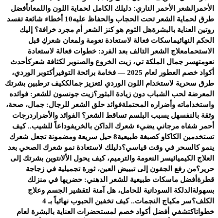
الأحمر
الشعر الأحمر الناري: دليلك الكامل لحماية اللون واللمعان
أفضل
طرق لحماية الشعر تحت الحجاب والحفاظ عليه
10 أخطاء شائعة تفسد
روتين العناية بالبشرة
هل الثوم هو كنز الشعر أم مجرد خرافة؟ إليك
الحكم النهائي
ماسكات فعالة لاستعادة نعومة ولمعان شعركِ قبل
الاستحمام
علاج الشعر التالف بعد الفرد: خطوات فعالة لاستعادة
نعومته
سر جمال الملكة تي، زيت الخروع والصنوبر لكثافة شعرك
أحدث
أكواد خصم العطور لعام 2025 — فخامة برائحة التوفير
أكتوبر الوردي،
طرق سحرية لاستخدام اللون الوردي لتعزيز جمالك
كيف ترطبين بشرتك
المعرضة لحب الشباب دون زيادة البثور؟
زيت جونسون للشعر: فوائده
واستخداماته وأضراره المحتملة
فوائد حلق الشعر للرجال: جمال، صحة،
وثقة بالنفس
هل يسبب البلسم تساقط الشعر؟ الفوائد والأضرار
درجات
أحمر شفاه مرجاني يضيء شعرك الداكن بالخريف
وداعاً للشيب.. كيف
تستخدمين الكاكاو كصبغة طبيعية
8 حيل سريعة ومضمونة تجعل شعرك
ينمو كالسحر في وقت قياسي؟
دليلك لاستعادة نمو شعرك الصحي بعد
العلاج الكيميائي
سر النعومة والترميم، كيف يحول الألانتوين بشرتك إلى
حرير؟
من رفع الجفون إلى تبييض العين، ثورة تجميلية في زجاجة
قطرة
أفضل ماسكات طبيعية للشعر الدهني: حضريها في منزلك
بسهولة
الدلكة السودانية للحامل، هل آمنة لتقشير الجسم وعلاج
الكلف؟
سر مكياج النجمات.. كيف تخفين الحبوب نهائياً بـ 4
خطوات
اكتشفي أفضل أكواد خصم لمستحضرات العناية بالبشرة لعام