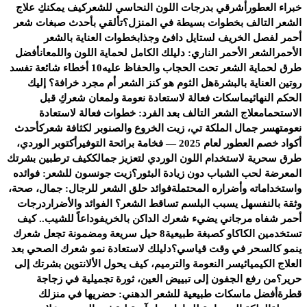
خبراء العطور
أشرقي بدرجات اللون النحاسي للشعر
كيف يمكنكِ علاج
الشعر التالف بخطوات بسيطة في المنزل؟
تألقي بأحدث صبغات شعر
أحمر لفصل الخريف لستايل دافئ وجذاب
خطوات العناية بالشعر
الأحمر
الشعر الأحمر الناري: دليلك الكامل لحماية اللون واللمعان
أفضل
طرق لحماية الشعر تحت الحجاب والحفاظ عليه
10 أخطاء شائعة تفسد
روتين العناية بالبشرة
هل الثوم هو كنز الشعر أم مجرد خرافة؟ إليك
الحكم النهائي
ماسكات فعالة لاستعادة نعومة ولمعان شعركِ قبل
الاستحمام
علاج الشعر التالف بعد الفرد: خطوات فعالة لاستعادة
نعومته
سر جمال الملكة تي، زيت الخروع والصنوبر لكثافة شعرك
أحدث
أكواد خصم العطور لعام 2025 — فخامة برائحة التوفير
أكتوبر الوردي،
طرق سحرية لاستخدام اللون الوردي لتعزيز جمالك
كيف ترطبين بشرتك
المعرضة لحب الشباب دون زيادة البثور؟
زيت جونسون للشعر: فوائده
واستخداماته وأضراره المحتملة
فوائد حلق الشعر للرجال: جمال، صحة،
وثقة بالنفس
هل يسبب البلسم تساقط الشعر؟ الفوائد والأضرار
درجات
أحمر شفاه مرجاني يضيء شعرك الداكن بالخريف
وداعاً للشيب.. كيف
تستخدمين الكاكاو كصبغة طبيعية
8 حيل سريعة ومضمونة تجعل شعرك
ينمو كالسحر في وقت قياسي؟
دليلك لاستعادة نمو شعرك الصحي بعد
العلاج الكيميائي
سر النعومة والترميم، كيف يحول الألانتوين بشرتك إلى
حرير؟
من رفع الجفون إلى تبييض العين، ثورة تجميلية في زجاجة
قطرة
أفضل ماسكات طبيعية للشعر الدهني: حضريها في منزلك