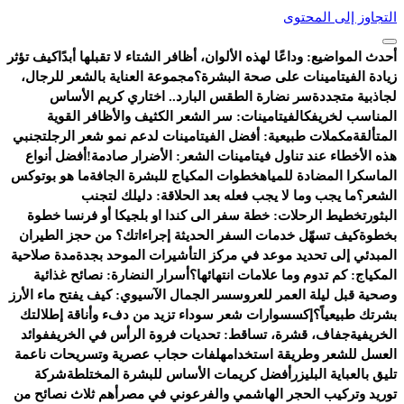
التجاوز إلى المحتوى
أحدث المواضيع:
وداعًا لهذه الألوان، أظافر الشتاء لا تقبلها أبدًا
كيف تؤثر
زيادة الفيتامينات على صحة البشرة؟
مجموعة العناية بالشعر للرجال،
لجاذبية متجددة
سر نضارة الطقس البارد.. اختاري كريم الأساس
المناسب لخريفك
الفيتامينات: سر الشعر الكثيف والأظافر القوية
المتألقة
مكملات طبيعية: أفضل الفيتامينات لدعم نمو شعر الرجل
تجنبي
هذه الأخطاء عند تناول فيتامينات الشعر: الأضرار صادمة!
أفضل أنواع
الماسكرا المضادة للمياه
خطوات المكياج للبشرة الجافة
ما هو بوتوكس
الشعر؟
ما يجب وما لا يجب فعله بعد الحلاقة: دليلك لتجنب
البثور
تخطيط الرحلات: خطة سفر الى كندا او بلجيكا أو فرنسا خطوة
بخطوة
كيف تسهّل خدمات السفر الحديثة إجراءاتك؟ من حجز الطيران
المبدئي إلى تحديد موعد في مركز التأشيرات الموحد بجدة
مدة صلاحية
المكياج: كم تدوم وما علامات انتهائها؟
أسرار النضارة: نصائح غذائية
وصحية قبل ليلة العمر للعروس
سر الجمال الآسيوي: كيف يفتح ماء الأرز
بشرتك طبيعياً؟
إكسسوارات شعر سوداء تزيد من دفء وأناقة إطلالتك
الخريفية
جفاف، قشرة، تساقط: تحديات فروة الرأس في الخريف
فوائد
العسل للشعر وطريقة استخدامه
لفات حجاب عصرية وتسريحات ناعمة
تليق بالعباية البليزر
أفضل كريمات الأساس للبشرة المختلطة
شركة
توريد وتركيب الحجر الهاشمي والفرعوني في مصر
أهم ثلاث نصائح من