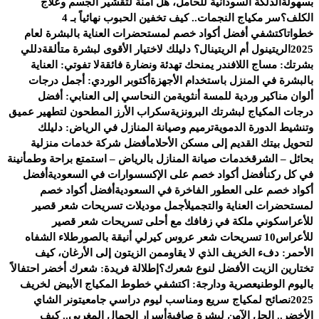
بسهولة
الدلكة السودانية للحامل، هل آمنة لتقشير الجسم وعلاج
الكلف؟
سر مكياج النجمات.. كيف تخفين الحبوب نهائياً بـ 4
خطوات
اكتشفي أفضل أكواد خصم لمستحضرات العناية بالبشرة لعام
2025
الريتينول أم الريتينال؟ دليلك لاختيار الأقوى لبشرة متألقة
دللي
بشرتك: مساج اللافندر يمنحك تهدئة ونضارة فائقة
لا تفوتي: العناية
بالبشرة في المنزل باستخدام الأجهزة
أكتوبر الوردي: أجمل درجات
ألوان مناكير وردية للمسة أنثوية
من النحاسي إلى العنابي: أفضل
درجات المكياج لبشرتك البرونزية
سكراب الأرز المطحون لتطهير عميق
وتنشيط الدورة الدموية
ترميم وصيانة المنازل في الرياض: دليلك
لتحويل بيتك القديم إلى مسكن الأحلام
أفضل شركة خدمات منزلية
بحائل – الشرق
خدمات صيانة المنازل بالرياض – استمتع براحة وطمأنينة
في كل ركن
أفضل أكواد خصم على الإكسسوارات في السعودية
أفضل
أكواد خصم على العطور الفاخرة في السعودية
أفضل أكواد خصم
لمستحضرات العناية والتجميل
أجمل موديلات تسريحات شعر قصير
للأعراس
كوني ملكة في زفافك مع أحلى تسريحات شعر قصير
للأعراس
10 تسريحات شعر عروس كيرلي أنيقة بالصور
طلاء الشفاه
الأحمر: دفء الخريف الذي لا يقاوم
من الزيتون إلى الأرغان، كيف
تختارين الزيت الأفضل لنوع شعرك؟
إطلالة فريدة: شعرك أخضر احتفالاً
باليوم الوطني
عصرية ودارجة: اكتشفي خطوط المكياج الأبيض لخريف
2025
نصائح لمكياج سريع ومناسب ليوم دراسي جامعي
تونر الشاي
الأخضر.. الحل الآمن لبشرة صافية
أسرار الجمال المغربي.. كيف