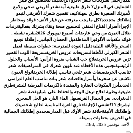
للكبار
أجمل تسريحات شعر الأفرو الرائع
كيف تتخلصين من فيلر
الشفايف في المنزل؟ طرق طبيعية آمنة
شعر أفريقي صحي ولامع
لأميرتك الصغيرة بطرق سهلة
كيف تقصين شعرك الأفريقي لتبدو
إطلالتك متجددة؟
كل ما يجب معرفته عن فيلر الأنف: فوائد ومخاطر
الإجراء
أسرار القناع المنقي لتحسين صحة ونقاء بشرتك بفعالية
ترندات
ظلال العيون من وحي عارضات أسبوع نيويورك 2026
بشرة نشطة..
فوائد مكعبات الألوفيرا المذهلة
ذيل الحصان الجانبي، إطلالة تجمع
السحر والأناقة الليلية
دليل العودة للمدرسة: خطوات بسيطة لعمل
الشعر الكيرلي للأطفال
تسريحات عروس الخريف
تسريحة اللوب القصير
تزين عروس الخريف
علاج حب الشباب بفروة الرأس: الأسباب والحلول
الرئيسية
تجنبي هذه الأخطاء عند تلوين شعرك في المنزل
صبغات شعر
تناسب الخريف
صبغات شعر ثلجي تناسب إطلالة الخريف
انواع العيون
تكشف عن سحرها وأسرارها
قصات شعر بنات تناسب العام الدراسي
الجديد
أبرز المكونات الضارة والمفيدة بالكريمات المرطبة للبشرة
طرق
طبيعية وطبية لعلاج ترهل الوجه والحفاظ على شبابه
قصة شعر
الديغراديه: سر الجمال الفرنسي
هل الماء البارد هو الحل السحري
لبشرتك؟ اكتشفي الإجابة
اختاري الغرة المناسبة لطابع شخصيتك
وإطلالتك الأنيقة
حلاقة شعر الأولاد قبل المدارس
جددي إطلالتك الجمالية
في الخريف بخطوات بسيطة
الأحد. نوفمبر 23rd, 2025