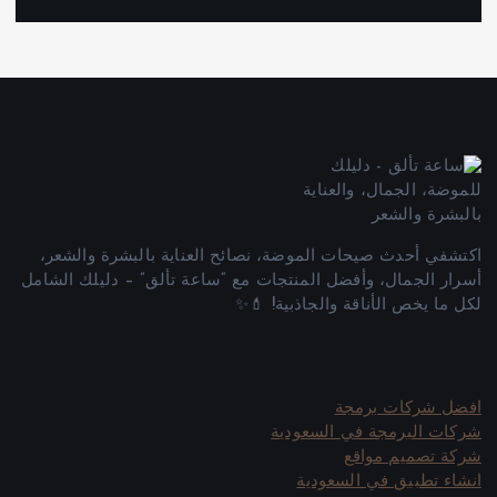
اكتشفي أحدث صيحات الموضة، نصائح العناية بالبشرة والشعر،
أسرار الجمال، وأفضل المنتجات مع “ساعة تألق” – دليلك الشامل
لكل ما يخص الأناقة والجاذبية! 💄✨
افضل شركات برمجة
شركات البرمجة في السعودية
شركة تصميم مواقع
انشاء تطبيق في السعودية