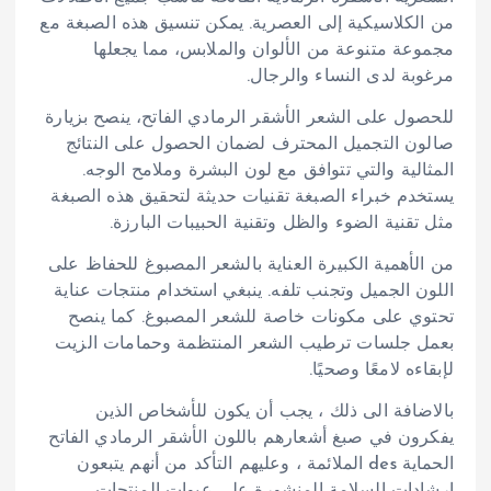
من الكلاسيكية إلى العصرية. يمكن تنسيق هذه الصبغة مع
مجموعة متنوعة من الألوان والملابس، مما يجعلها
مرغوبة لدى النساء والرجال.
للحصول على الشعر الأشقر الرمادي الفاتح، ينصح بزيارة
صالون التجميل المحترف لضمان الحصول على النتائج
المثالية والتي تتوافق مع لون البشرة وملامح الوجه.
يستخدم خبراء الصبغة تقنيات حديثة لتحقيق هذه الصبغة
مثل تقنية الضوء والظل وتقنية الحبيبات البارزة.
من الأهمية الكبيرة العناية بالشعر المصبوغ للحفاظ على
اللون الجميل وتجنب تلفه. ينبغي استخدام منتجات عناية
تحتوي على مكونات خاصة للشعر المصبوغ. كما ينصح
بعمل جلسات ترطيب الشعر المنتظمة وحمامات الزيت
لإبقاءه لامعًا وصحيًا.
بالاضافة الى ذلك ، يجب أن يكون للأشخاص الذين
يفكرون في صبغ أشعارهم باللون الأشقر الرمادي الفاتح
الحماية des الملائمة ، وعليهم التأكد من أنهم يتبعون
إرشادات السلامة المنشورة على عبوات المنتجات.