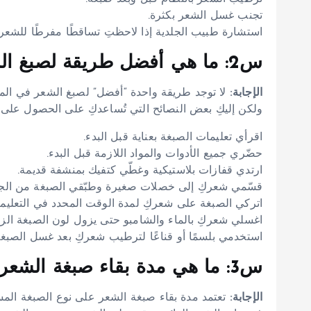
تجنب غسل الشعر بكثرة.
استشارة طبيب الجلدية إذا لاحظتِ تساقطًا مفرطًا للشعر.
س2: ما هي أفضل طريقة لصبغ الشعر في المنزل؟
الإجابة:
لا توجد طريقة واحدة “أفضل” لصبغ الشعر في الم
ولكن إليكِ بعض النصائح التي تُساعدكِ على الحصول على أ
اقرأي تعليمات الصبغة بعناية قبل البدء.
حضّري جميع الأدوات والمواد اللازمة قبل البدء.
ارتدي قفازات بلاستيكية وغطّي كتفيك بمنشفة قديمة.
قسّمي شعركِ إلى خصلات صغيرة وطبّقي الصبغة من الج
اتركي الصبغة على شعركِ لمدة الوقت المحدد في التعليم
اغسلي شعركِ بالماء والشامبو حتى يزول لون الصبغة الزائ
استخدمي بلسمًا أو قناعًا لترطيب شعركِ بعد غسل الصبغة
س3: ما هي مدة بقاء صبغة الشعر؟
الإجابة:
تعتمد مدة بقاء صبغة الشعر على نوع الصبغة الم