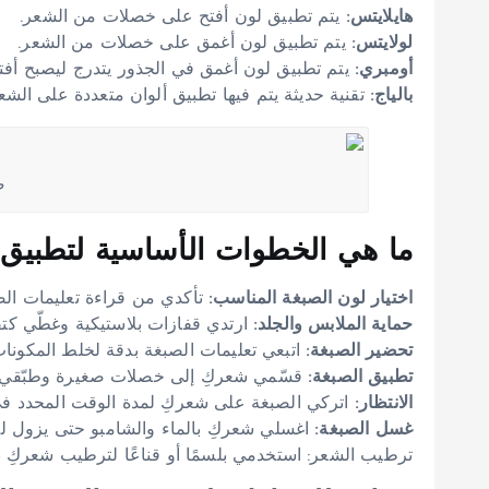
هايلايتس:
يتم تطبيق لون أفتح على خصلات من الشعر.
لولايتس:
يتم تطبيق لون أغمق على خصلات من الشعر.
أومبري:
يتم تطبيق لون أغمق في الجذور يتدرج ليصبح أفت
بالياج:
تقنية حديثة يتم فيها تطبيق ألوان متعددة على الشع
ص
ما هي الخطوات الأساسية لتطبيق
اختيار لون الصبغة المناسب:
تأكدي من قراءة تعليمات الصبغ
حماية الملابس والجلد:
ارتدي قفازات بلاستيكية وغطّي كتف
تحضير الصبغة:
اتبعي تعليمات الصبغة بدقة لخلط المكونات
تطبيق الصبغة:
قسّمي شعركِ إلى خصلات صغيرة وطبّقي ا
الانتظار:
اتركي الصبغة على شعركِ لمدة الوقت المحدد في 
غسل الصبغة:
اغسلي شعركِ بالماء والشامبو حتى يزول لون
ترطيب الشعر: استخدمي بلسمًا أو قناعًا لترطيب شعركِ 