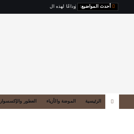
أحدث المواضيع:
و
د
ا
ع
ا
ل
ه
ذ
ه
ا
ل
أ
ل
و
ا
ن
،
الرئيسية
الموضة والأزياء
العطور والإكسسوار