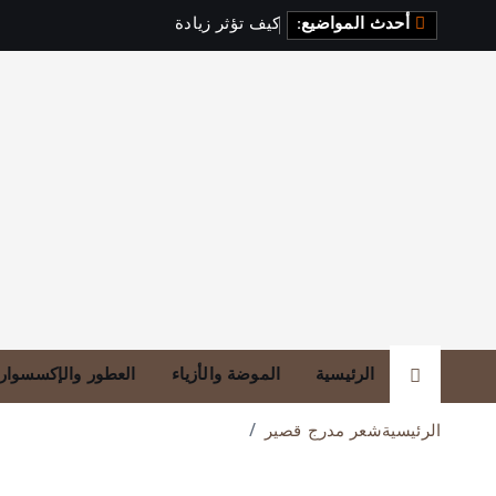
أحدث المواضيع:
ك
ي
ف
ت
ؤ
ث
ر
ز
ي
ا
د
ة
ا
ل
ف
ي
ت
الرئيسية
الموضة والأزياء
العطور والإكسسوار
الرئيسية
شعر مدرج قصير