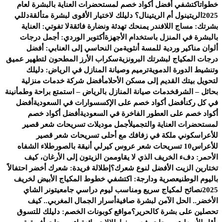
خطوات
اكتشفي أفضل أكواد خصم لمستحضرات العناية بالبشرة لعام
2025
الريتينول أم الريتينال؟ دليلك لاختيار الأقوى لبشرة متألقة
دللي
بشرتك: مساج اللافندر يمنحك تهدئة ونضارة فائقة
لا تفوتي: العناية
بالبشرة في المنزل باستخدام الأجهزة
أكتوبر الوردي: أجمل درجات
ألوان مناكير وردية للمسة أنثوية
من النحاسي إلى العنابي: أفضل
درجات المكياج لبشرتك البرونزية
سكراب الأرز المطحون لتطهير عميق
وتنشيط الدورة الدموية
ترميم وصيانة المنازل في الرياض: دليلك
لتحويل بيتك القديم إلى مسكن الأحلام
أفضل شركة خدمات منزلية
بحائل – الشرق
خدمات صيانة المنازل بالرياض – استمتع براحة وطمأنينة
في كل ركن
أفضل أكواد خصم على الإكسسوارات في السعودية
أفضل
أكواد خصم على العطور الفاخرة في السعودية
أفضل أكواد خصم
لمستحضرات العناية والتجميل
أجمل موديلات تسريحات شعر قصير
للأعراس
كوني ملكة في زفافك مع أحلى تسريحات شعر قصير
للأعراس
10 تسريحات شعر عروس كيرلي أنيقة بالصور
طلاء الشفاه
الأحمر: دفء الخريف الذي لا يقاوم
من الزيتون إلى الأرغان، كيف
تختارين الزيت الأفضل لنوع شعرك؟
إطلالة فريدة: شعرك أخضر احتفالاً
باليوم الوطني
عصرية ودارجة: اكتشفي خطوط المكياج الأبيض لخريف
2025
نصائح لمكياج سريع ومناسب ليوم دراسي جامعي
تونر الشاي
الأخضر.. الحل الآمن لبشرة صافية
أسرار الجمال المغربي.. كيف
تحصلين على بشرة كالحرير؟
مواقع كوبونات الخصم: دليلك للتسوق