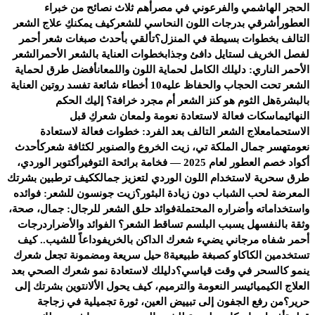
الحجر الهاشمي والفرعوني في مصر
أهم ثلاث نصائح من خبراء
العطور
أشرقي بدرجات اللون النحاسي للشعر
كيف يمكنكِ علاج الشعر
التالف بخطوات بسيطة في المنزل؟
تألقي بأحدث صبغات شعر أحمر
لفصل الخريف لستايل دافئ وجذاب
خطوات العناية بالشعر الأحمر
الشعر
الأحمر الناري: دليلك الكامل لحماية اللون واللمعان
أفضل طرق لحماية
الشعر تحت الحجاب والحفاظ عليه
10 أخطاء شائعة تفسد روتين العناية
بالبشرة
هل الثوم هو كنز الشعر أم مجرد خرافة؟ إليك الحكم
النهائي
ماسكات فعالة لاستعادة نعومة ولمعان شعركِ قبل
الاستحمام
علاج الشعر التالف بعد الفرد: خطوات فعالة لاستعادة
نعومته
سر جمال الملكة تي، زيت الخروع والصنوبر لكثافة شعرك
أحدث
أكواد خصم العطور لعام 2025 — فخامة برائحة التوفير
أكتوبر الوردي،
طرق سحرية لاستخدام اللون الوردي لتعزيز جمالك
كيف ترطبين بشرتك
المعرضة لحب الشباب دون زيادة البثور؟
زيت جونسون للشعر: فوائده
واستخداماته وأضراره المحتملة
فوائد حلق الشعر للرجال: جمال، صحة،
وثقة بالنفس
هل يسبب البلسم تساقط الشعر؟ الفوائد والأضرار
درجات
أحمر شفاه مرجاني يضيء شعرك الداكن بالخريف
وداعاً للشيب.. كيف
تستخدمين الكاكاو كصبغة طبيعية
8 حيل سريعة ومضمونة تجعل شعرك
ينمو كالسحر في وقت قياسي؟
دليلك لاستعادة نمو شعرك الصحي بعد
العلاج الكيميائي
سر النعومة والترميم، كيف يحول الألانتوين بشرتك إلى
حرير؟
من رفع الجفون إلى تبييض العين، ثورة تجميلية في زجاجة