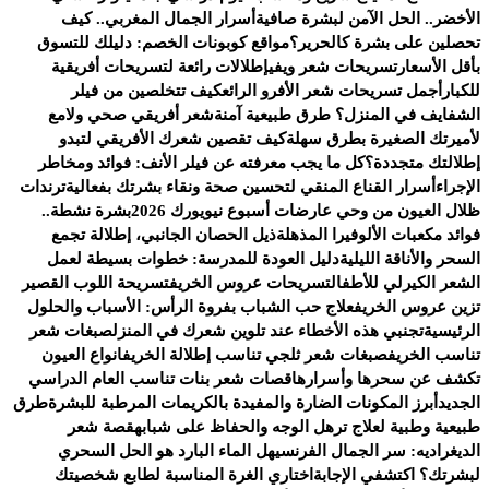
الأخضر.. الحل الآمن لبشرة صافية
أسرار الجمال المغربي.. كيف
تحصلين على بشرة كالحرير؟
مواقع كوبونات الخصم: دليلك للتسوق
بأقل الأسعار
تسريحات شعر ويفي
إطلالات رائعة لتسريحات أفريقية
للكبار
أجمل تسريحات شعر الأفرو الرائع
كيف تتخلصين من فيلر
الشفايف في المنزل؟ طرق طبيعية آمنة
شعر أفريقي صحي ولامع
لأميرتك الصغيرة بطرق سهلة
كيف تقصين شعرك الأفريقي لتبدو
إطلالتك متجددة؟
كل ما يجب معرفته عن فيلر الأنف: فوائد ومخاطر
الإجراء
أسرار القناع المنقي لتحسين صحة ونقاء بشرتك بفعالية
ترندات
ظلال العيون من وحي عارضات أسبوع نيويورك 2026
بشرة نشطة..
فوائد مكعبات الألوفيرا المذهلة
ذيل الحصان الجانبي، إطلالة تجمع
السحر والأناقة الليلية
دليل العودة للمدرسة: خطوات بسيطة لعمل
الشعر الكيرلي للأطفال
تسريحات عروس الخريف
تسريحة اللوب القصير
تزين عروس الخريف
علاج حب الشباب بفروة الرأس: الأسباب والحلول
الرئيسية
تجنبي هذه الأخطاء عند تلوين شعرك في المنزل
صبغات شعر
تناسب الخريف
صبغات شعر ثلجي تناسب إطلالة الخريف
انواع العيون
تكشف عن سحرها وأسرارها
قصات شعر بنات تناسب العام الدراسي
الجديد
أبرز المكونات الضارة والمفيدة بالكريمات المرطبة للبشرة
طرق
طبيعية وطبية لعلاج ترهل الوجه والحفاظ على شبابه
قصة شعر
الديغراديه: سر الجمال الفرنسي
هل الماء البارد هو الحل السحري
لبشرتك؟ اكتشفي الإجابة
اختاري الغرة المناسبة لطابع شخصيتك