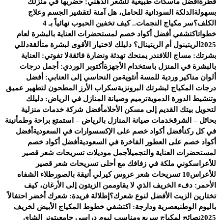
قطرة
أفضل ماسكات طبيعية للشعر الدهني: حضريها في منزلك
بسهولة
الدلكة السودانية للحامل، هل آمنة لتقشير الجسم وعلاج
الكلف؟
سر مكياج النجمات.. كيف تخفين الحبوب نهائياً بـ 4
خطوات
اكتشفي أفضل أكواد خصم لمستحضرات العناية بالبشرة لعام
2025
الريتينول أم الريتينال؟ دليلك لاختيار الأقوى لبشرة متألقة
دللي
بشرتك: مساج اللافندر يمنحك تهدئة ونضارة فائقة
لا تفوتي: العناية
بالبشرة في المنزل باستخدام الأجهزة
أكتوبر الوردي: أجمل درجات
ألوان مناكير وردية للمسة أنثوية
من النحاسي إلى العنابي: أفضل
درجات المكياج لبشرتك البرونزية
سكراب الأرز المطحون لتطهير عميق
وتنشيط الدورة الدموية
ترميم وصيانة المنازل في الرياض: دليلك
لتحويل بيتك القديم إلى مسكن الأحلام
أفضل شركة خدمات منزلية
بحائل – الشرق
خدمات صيانة المنازل بالرياض – استمتع براحة وطمأنينة
في كل ركن
أفضل أكواد خصم على الإكسسوارات في السعودية
أفضل
أكواد خصم على العطور الفاخرة في السعودية
أفضل أكواد خصم
لمستحضرات العناية والتجميل
أجمل موديلات تسريحات شعر قصير
للأعراس
كوني ملكة في زفافك مع أحلى تسريحات شعر قصير
للأعراس
10 تسريحات شعر عروس كيرلي أنيقة بالصور
طلاء الشفاه
الأحمر: دفء الخريف الذي لا يقاوم
من الزيتون إلى الأرغان، كيف
تختارين الزيت الأفضل لنوع شعرك؟
إطلالة فريدة: شعرك أخضر احتفالاً
باليوم الوطني
عصرية ودارجة: اكتشفي خطوط المكياج الأبيض لخريف
2025
نصائح لمكياج سريع ومناسب ليوم دراسي جامعي
تونر الشاي