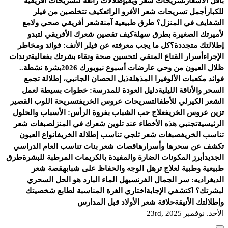
بأقل الأسعار
تسريحات شعر ويفي
إطلالات رائعة لتسريحات أفريقية
للكبار
أجمل تسريحات شعر الأفرو الرائع
كيف تتخلصين من فيلر
الشفايف في المنزل؟ طرق طبيعية آمنة
شعر أفريقي صحي ولامع
لأميرتك الصغيرة بطرق سهلة
كيف تقصين شعرك الأفريقي لتبدو
إطلالتك متجددة؟
كل ما يجب معرفته عن فيلر الأنف: فوائد ومخاطر
الإجراء
أسرار القناع المنقي لتحسين صحة ونقاء بشرتك بفعالية
ترندات
ظلال العيون من وحي عارضات أسبوع نيويورك 2026
بشرة نشطة..
فوائد مكعبات الألوفيرا المذهلة
ذيل الحصان الجانبي، إطلالة تجمع
السحر والأناقة الليلية
دليل العودة للمدرسة: خطوات بسيطة لعمل
الشعر الكيرلي للأطفال
تسريحات عروس الخريف
تسريحة اللوب القصير
تزين عروس الخريف
علاج حب الشباب بفروة الرأس: الأسباب والحلول
الرئيسية
تجنبي هذه الأخطاء عند تلوين شعرك في المنزل
صبغات شعر
تناسب الخريف
صبغات شعر ثلجي تناسب إطلالة الخريف
انواع العيون
تكشف عن سحرها وأسرارها
قصات شعر بنات تناسب العام الدراسي
الجديد
أبرز المكونات الضارة والمفيدة بالكريمات المرطبة للبشرة
طرق
طبيعية وطبية لعلاج ترهل الوجه والحفاظ على شبابه
قصة شعر
الديغراديه: سر الجمال الفرنسي
هل الماء البارد هو الحل السحري
لبشرتك؟ اكتشفي الإجابة
اختاري الغرة المناسبة لطابع شخصيتك
وإطلالتك الأنيقة
حلاقة شعر الأولاد قبل المدارس
الأحد. نوفمبر 23rd, 2025