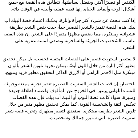
الكتفين أو قصيرًا أكثر. وبفضل بساطتها، تتطابق هذه القصة مع جميع
أشكال الوجه وأنماط الحياة. إنها قصة عملية وأنيقة في الوقت ذاته.
إذا كنت تبحث عن شيء أكثر جرأة وإثارة، يمكنك اعتماد قصة البيك آب
بيك. هذه القصة تتميز بالشعر القصير جداً، حيث يقص الشعر بطريقة
عشوائية ومبتكرة، مما يضفي مظهرًا متفردًا على الشعر. إن هذه القصة
تناسب الشخصيات الجريئة والساحرة، وتضفي لمسة عفوية على
الشعر.
لا يقتصر الستريت قصير على القصات المتقنة فحسب، بل يمكن تحقيق
مظهر أكثر إثارة من خلال اللون أيضًا. يمكن تجربة تلوين الشعر بألوان
مبتكرة مثل الأحمر الزاهي أو الأزرق الداكن لتحقيق مظهر فريد ومبهج.
باختصار، إن قصات الشعر الستريت القصيرة تعتبر تجربة ممتعة وجريئة
للنساء اللواتي يرغبن في الخروج عن المألوف واعتماد إطلالة جديدة
ومثيرة. سواء كانت قصة البوب أو البيك آب بيك، فإن هذه القصات
تعكس الثقة والشخصية القوية. كما يمكن تحقيق مظهر مثير من خلال
تلوين الشعر بطريقة مبتكرة. استعدي لتغيير مظهرك وتجربة قصة شعر
ستريت قصيرة التي ستبرز جمالك وشخصيتك.