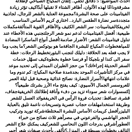
أحدث المواضيع:
5 دقائق تكفي.. إتقان المكياج الصباحي لإطلالة
مشرقة
وداعًا لهذه الألوان، أظافر الشتاء لا تقبلها أبدًا
كيف تؤثر زيادة
الفيتامينات على صحة البشرة؟
مجموعة العناية بالشعر للرجال، لجاذبية
متجددة
سر نضارة الطقس البارد.. اختاري كريم الأساس المناسب
لخريفك
الفيتامينات: سر الشعر الكثيف والأظافر القوية المتألقة
مكملات
طبيعية: أفضل الفيتامينات لدعم نمو شعر الرجل
تجنبي هذه الأخطاء عند
تناول فيتامينات الشعر: الأضرار صادمة!
أفضل أنواع الماسكرا المضادة
للمياه
خطوات المكياج للبشرة الجافة
ما هو بوتوكس الشعر؟
ما يجب وما
لا يجب فعله بعد الحلاقة: دليلك لتجنب البثور
تخطيط الرحلات: خطة
سفر الى كندا او بلجيكا أو فرنسا خطوة بخطوة
كيف تسهّل خدمات
السفر الحديثة إجراءاتك؟ من حجز الطيران المبدئي إلى تحديد موعد
في مركز التأشيرات الموحد بجدة
مدة صلاحية المكياج: كم تدوم وما
علامات انتهائها؟
أسرار النضارة: نصائح غذائية وصحية قبل ليلة العمر
للعروس
سر الجمال الآسيوي: كيف يفتح ماء الأرز بشرتك طبيعياً؟
إكسسوارات شعر سوداء تزيد من دفء وأناقة إطلالتك الخريفية
جفاف،
قشرة، تساقط: تحديات فروة الرأس في الخريف
فوائد العسل للشعر
وطريقة استخدامه
لفات حجاب عصرية وتسريحات ناعمة تليق بالعباية
البليزر
أفضل كريمات الأساس للبشرة المختلطة
شركة توريد وتركيب
الحجر الهاشمي والفرعوني في مصر
أهم ثلاث نصائح من خبراء
العطور
أشرقي بدرجات اللون النحاسي للشعر
كيف يمكنكِ علاج الشعر
التالف بخطوات بسيطة في المنزل؟
تألقي بأحدث صبغات شعر أحمر