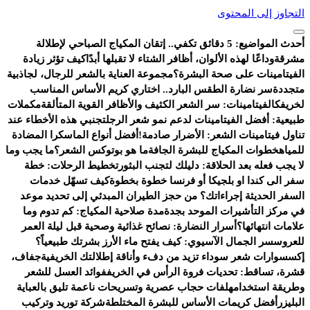
التجاوز إلى المحتوى
أحدث المواضيع:
5 دقائق تكفي.. إتقان المكياج الصباحي لإطلالة
مشرقة
وداعًا لهذه الألوان، أظافر الشتاء لا تقبلها أبدًا
كيف تؤثر زيادة
الفيتامينات على صحة البشرة؟
مجموعة العناية بالشعر للرجال، لجاذبية
متجددة
سر نضارة الطقس البارد.. اختاري كريم الأساس المناسب
لخريفك
الفيتامينات: سر الشعر الكثيف والأظافر القوية المتألقة
مكملات
طبيعية: أفضل الفيتامينات لدعم نمو شعر الرجل
تجنبي هذه الأخطاء عند
تناول فيتامينات الشعر: الأضرار صادمة!
أفضل أنواع الماسكرا المضادة
للمياه
خطوات المكياج للبشرة الجافة
ما هو بوتوكس الشعر؟
ما يجب وما
لا يجب فعله بعد الحلاقة: دليلك لتجنب البثور
تخطيط الرحلات: خطة
سفر الى كندا او بلجيكا أو فرنسا خطوة بخطوة
كيف تسهّل خدمات
السفر الحديثة إجراءاتك؟ من حجز الطيران المبدئي إلى تحديد موعد
في مركز التأشيرات الموحد بجدة
مدة صلاحية المكياج: كم تدوم وما
علامات انتهائها؟
أسرار النضارة: نصائح غذائية وصحية قبل ليلة العمر
للعروس
سر الجمال الآسيوي: كيف يفتح ماء الأرز بشرتك طبيعياً؟
إكسسوارات شعر سوداء تزيد من دفء وأناقة إطلالتك الخريفية
جفاف،
قشرة، تساقط: تحديات فروة الرأس في الخريف
فوائد العسل للشعر
وطريقة استخدامه
لفات حجاب عصرية وتسريحات ناعمة تليق بالعباية
البليزر
أفضل كريمات الأساس للبشرة المختلطة
شركة توريد وتركيب