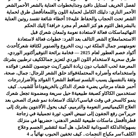
لفصل الخريف لستايل دافئ وجذاب
خطوات العناية بالشعر الأحمر
الشعر
الأحمر الناري: دليلك الكامل لحماية اللون واللمعان
أفضل طرق لحماية
الشعر تحت الحجاب والحفاظ عليه
10 أخطاء شائعة تفسد روتين العناية
بالبشرة
هل الثوم هو كنز الشعر أم مجرد خرافة؟ إليك الحكم
النهائي
ماسكات فعالة لاستعادة نعومة ولمعان شعركِ قبل
الاستحمام
علاج الشعر التالف بعد الفرد: خطوات فعالة لاستعادة
نعومته
سر جمال الملكة تي، زيت الخروع والصنوبر لكثافة شعرك
أحدث
أكواد خصم العطور لعام 2025 — فخامة برائحة التوفير
أكتوبر الوردي،
طرق سحرية لاستخدام اللون الوردي لتعزيز جمالك
كيف ترطبين بشرتك
المعرضة لحب الشباب دون زيادة البثور؟
زيت جونسون للشعر: فوائده
واستخداماته وأضراره المحتملة
فوائد حلق الشعر للرجال: جمال، صحة،
وثقة بالنفس
هل يسبب البلسم تساقط الشعر؟ الفوائد والأضرار
درجات
أحمر شفاه مرجاني يضيء شعرك الداكن بالخريف
وداعاً للشيب.. كيف
تستخدمين الكاكاو كصبغة طبيعية
8 حيل سريعة ومضمونة تجعل شعرك
ينمو كالسحر في وقت قياسي؟
دليلك لاستعادة نمو شعرك الصحي بعد
العلاج الكيميائي
سر النعومة والترميم، كيف يحول الألانتوين بشرتك إلى
حرير؟
من رفع الجفون إلى تبييض العين، ثورة تجميلية في زجاجة
قطرة
أفضل ماسكات طبيعية للشعر الدهني: حضريها في منزلك
بسهولة
الدلكة السودانية للحامل، هل آمنة لتقشير الجسم وعلاج
الكلف؟
سر مكياج النجمات.. كيف تخفين الحبوب نهائياً بـ 4