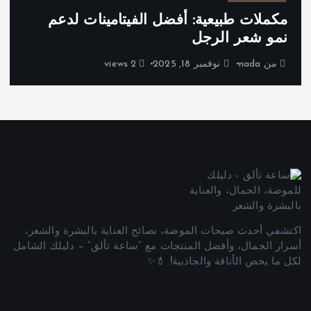
مكملات طبيعية: أفضل الفيتامينات لدعم
نمو شعر الرجل
من
nada
نوفمبر 18, 2025
2 views
اكتشفي أحدث صيحات الموضة، نصائح العناية بالبشرة والشعر،
أسرار الجمال، وأفضل المنتجات مع “ساعة تألق” – دليلك الشامل
لكل ما يخص الأناقة والجاذبية! 💄✨