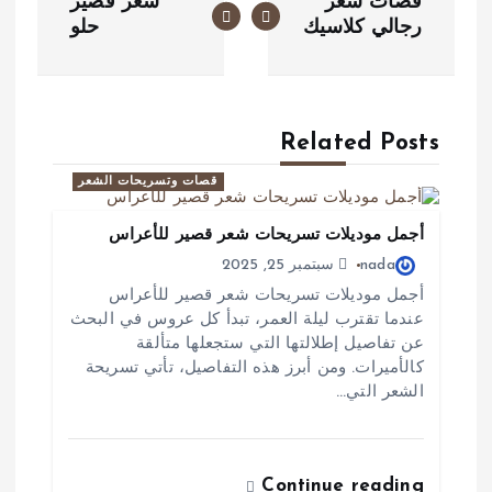
قصات شعر
شعر قصير
ص
رجالي كلاسيك
حلو
فّ
ح
Related Posts
ا
قصات وتسريحات الشعر
ل
م
أجمل موديلات تسريحات شعر قصير للأعراس
nada
سبتمبر 25, 2025
ق
أجمل موديلات تسريحات شعر قصير للأعراس
عندما تقترب ليلة العمر، تبدأ كل عروس في البحث
ا
عن تفاصيل إطلالتها التي ستجعلها متألقة
ل
كالأميرات. ومن أبرز هذه التفاصيل، تأتي تسريحة
الشعر التي…
ا
ت
Continue reading