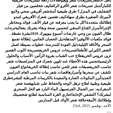
بأقل الأسعار
تسريحات شعر ويفي
إطلالات رائعة لتسريحات أفريقية
للكبار
أجمل تسريحات شعر الأفرو الرائع
كيف تتخلصين من فيلر
الشفايف في المنزل؟ طرق طبيعية آمنة
شعر أفريقي صحي ولامع
لأميرتك الصغيرة بطرق سهلة
كيف تقصين شعرك الأفريقي لتبدو
إطلالتك متجددة؟
كل ما يجب معرفته عن فيلر الأنف: فوائد ومخاطر
الإجراء
أسرار القناع المنقي لتحسين صحة ونقاء بشرتك بفعالية
ترندات
ظلال العيون من وحي عارضات أسبوع نيويورك 2026
بشرة نشطة..
فوائد مكعبات الألوفيرا المذهلة
ذيل الحصان الجانبي، إطلالة تجمع
السحر والأناقة الليلية
دليل العودة للمدرسة: خطوات بسيطة لعمل
الشعر الكيرلي للأطفال
تسريحات عروس الخريف
تسريحة اللوب القصير
تزين عروس الخريف
علاج حب الشباب بفروة الرأس: الأسباب والحلول
الرئيسية
تجنبي هذه الأخطاء عند تلوين شعرك في المنزل
صبغات شعر
تناسب الخريف
صبغات شعر ثلجي تناسب إطلالة الخريف
انواع العيون
تكشف عن سحرها وأسرارها
قصات شعر بنات تناسب العام الدراسي
الجديد
أبرز المكونات الضارة والمفيدة بالكريمات المرطبة للبشرة
طرق
طبيعية وطبية لعلاج ترهل الوجه والحفاظ على شبابه
قصة شعر
الديغراديه: سر الجمال الفرنسي
هل الماء البارد هو الحل السحري
لبشرتك؟ اكتشفي الإجابة
اختاري الغرة المناسبة لطابع شخصيتك
وإطلالتك الأنيقة
حلاقة شعر الأولاد قبل المدارس
الأحد. نوفمبر 23rd, 2025