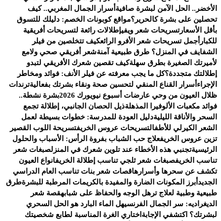
الأخضر.. الحل الآمن لبشرة صافية
أسرار الجمال المغربي.. كيف
تحصلين على بشرة كالحرير؟
مواقع كوبونات الخصم: دليلك للتسوق
بأقل الأسعار
تسريحات شعر ويفي
إطلالات رائعة لتسريحات أفريقية
للكبار
أجمل تسريحات شعر الأفرو الرائع
كيف تتخلصين من فيلر
الشفايف في المنزل؟ طرق طبيعية آمنة
شعر أفريقي صحي ولامع
لأميرتك الصغيرة بطرق سهلة
كيف تقصين شعرك الأفريقي لتبدو
إطلالتك متجددة؟
كل ما يجب معرفته عن فيلر الأنف: فوائد ومخاطر
الإجراء
أسرار القناع المنقي لتحسين صحة ونقاء بشرتك بفعالية
ترندات
ظلال العيون من وحي عارضات أسبوع نيويورك 2026
بشرة نشطة..
فوائد مكعبات الألوفيرا المذهلة
ذيل الحصان الجانبي، إطلالة تجمع
السحر والأناقة الليلية
دليل العودة للمدرسة: خطوات بسيطة لعمل
الشعر الكيرلي للأطفال
تسريحات عروس الخريف
تسريحة اللوب القصير
تزين عروس الخريف
علاج حب الشباب بفروة الرأس: الأسباب والحلول
الرئيسية
تجنبي هذه الأخطاء عند تلوين شعرك في المنزل
صبغات شعر
تناسب الخريف
صبغات شعر ثلجي تناسب إطلالة الخريف
انواع العيون
تكشف عن سحرها وأسرارها
قصات شعر بنات تناسب العام الدراسي
الجديد
أبرز المكونات الضارة والمفيدة بالكريمات المرطبة للبشرة
طرق
طبيعية وطبية لعلاج ترهل الوجه والحفاظ على شبابه
قصة شعر
الديغراديه: سر الجمال الفرنسي
هل الماء البارد هو الحل السحري
لبشرتك؟ اكتشفي الإجابة
اختاري الغرة المناسبة لطابع شخصيتك