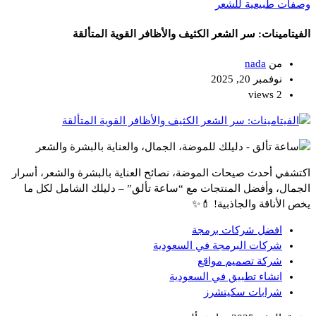
وصفات طبيعية للشعر
الفيتامينات: سر الشعر الكثيف والأظافر القوية المتألقة
من
nada
نوفمبر 20, 2025
2 views
اكتشفي أحدث صيحات الموضة، نصائح العناية بالبشرة والشعر، أسرار
الجمال، وأفضل المنتجات مع “ساعة تألق” – دليلك الشامل لكل ما
يخص الأناقة والجاذبية! 💄✨
افضل شركات برمجة
شركات البرمجة في السعودية
شركة تصميم مواقع
انشاء تطبيق في السعودية
شرابات سكيتشرز