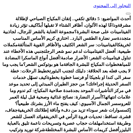
التجاوز إلى المحتوى
أحدث المواضيع:
5 دقائق تكفي.. إتقان المكياج الصباحي لإطلالة
مشرقة
وداعًا لهذه الألوان، أظافر الشتاء لا تقبلها أبدًا
كيف تؤثر زيادة
الفيتامينات على صحة البشرة؟
مجموعة العناية بالشعر للرجال، لجاذبية
متجددة
سر نضارة الطقس البارد.. اختاري كريم الأساس المناسب
لخريفك
الفيتامينات: سر الشعر الكثيف والأظافر القوية المتألقة
مكملات
طبيعية: أفضل الفيتامينات لدعم نمو شعر الرجل
تجنبي هذه الأخطاء عند
تناول فيتامينات الشعر: الأضرار صادمة!
أفضل أنواع الماسكرا المضادة
للمياه
خطوات المكياج للبشرة الجافة
ما هو بوتوكس الشعر؟
ما يجب وما
لا يجب فعله بعد الحلاقة: دليلك لتجنب البثور
تخطيط الرحلات: خطة
سفر الى كندا او بلجيكا أو فرنسا خطوة بخطوة
كيف تسهّل خدمات
السفر الحديثة إجراءاتك؟ من حجز الطيران المبدئي إلى تحديد موعد
في مركز التأشيرات الموحد بجدة
مدة صلاحية المكياج: كم تدوم وما
علامات انتهائها؟
أسرار النضارة: نصائح غذائية وصحية قبل ليلة العمر
للعروس
سر الجمال الآسيوي: كيف يفتح ماء الأرز بشرتك طبيعياً؟
إكسسوارات شعر سوداء تزيد من دفء وأناقة إطلالتك الخريفية
جفاف،
قشرة، تساقط: تحديات فروة الرأس في الخريف
فوائد العسل للشعر
وطريقة استخدامه
لفات حجاب عصرية وتسريحات ناعمة تليق بالعباية
البليزر
أفضل كريمات الأساس للبشرة المختلطة
شركة توريد وتركيب