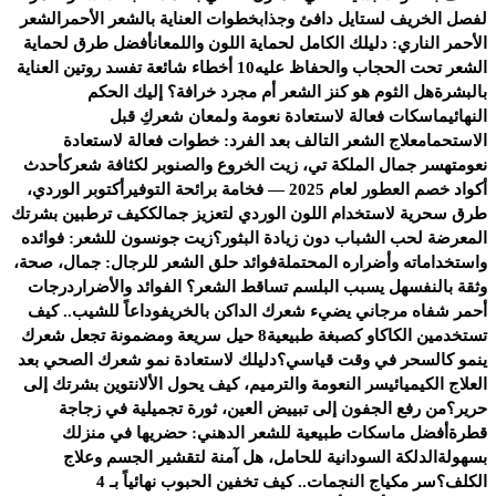
لفصل الخريف لستايل دافئ وجذاب
خطوات العناية بالشعر الأحمر
الشعر
الأحمر الناري: دليلك الكامل لحماية اللون واللمعان
أفضل طرق لحماية
الشعر تحت الحجاب والحفاظ عليه
10 أخطاء شائعة تفسد روتين العناية
بالبشرة
هل الثوم هو كنز الشعر أم مجرد خرافة؟ إليك الحكم
النهائي
ماسكات فعالة لاستعادة نعومة ولمعان شعركِ قبل
الاستحمام
علاج الشعر التالف بعد الفرد: خطوات فعالة لاستعادة
نعومته
سر جمال الملكة تي، زيت الخروع والصنوبر لكثافة شعرك
أحدث
أكواد خصم العطور لعام 2025 — فخامة برائحة التوفير
أكتوبر الوردي،
طرق سحرية لاستخدام اللون الوردي لتعزيز جمالك
كيف ترطبين بشرتك
المعرضة لحب الشباب دون زيادة البثور؟
زيت جونسون للشعر: فوائده
واستخداماته وأضراره المحتملة
فوائد حلق الشعر للرجال: جمال، صحة،
وثقة بالنفس
هل يسبب البلسم تساقط الشعر؟ الفوائد والأضرار
درجات
أحمر شفاه مرجاني يضيء شعرك الداكن بالخريف
وداعاً للشيب.. كيف
تستخدمين الكاكاو كصبغة طبيعية
8 حيل سريعة ومضمونة تجعل شعرك
ينمو كالسحر في وقت قياسي؟
دليلك لاستعادة نمو شعرك الصحي بعد
العلاج الكيميائي
سر النعومة والترميم، كيف يحول الألانتوين بشرتك إلى
حرير؟
من رفع الجفون إلى تبييض العين، ثورة تجميلية في زجاجة
قطرة
أفضل ماسكات طبيعية للشعر الدهني: حضريها في منزلك
بسهولة
الدلكة السودانية للحامل، هل آمنة لتقشير الجسم وعلاج
الكلف؟
سر مكياج النجمات.. كيف تخفين الحبوب نهائياً بـ 4