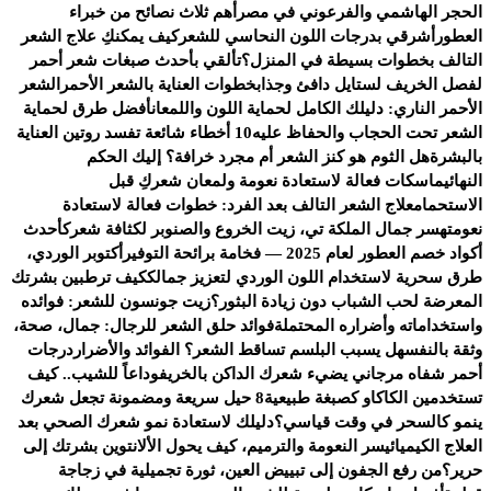
الحجر الهاشمي والفرعوني في مصر
أهم ثلاث نصائح من خبراء
العطور
أشرقي بدرجات اللون النحاسي للشعر
كيف يمكنكِ علاج الشعر
التالف بخطوات بسيطة في المنزل؟
تألقي بأحدث صبغات شعر أحمر
لفصل الخريف لستايل دافئ وجذاب
خطوات العناية بالشعر الأحمر
الشعر
الأحمر الناري: دليلك الكامل لحماية اللون واللمعان
أفضل طرق لحماية
الشعر تحت الحجاب والحفاظ عليه
10 أخطاء شائعة تفسد روتين العناية
بالبشرة
هل الثوم هو كنز الشعر أم مجرد خرافة؟ إليك الحكم
النهائي
ماسكات فعالة لاستعادة نعومة ولمعان شعركِ قبل
الاستحمام
علاج الشعر التالف بعد الفرد: خطوات فعالة لاستعادة
نعومته
سر جمال الملكة تي، زيت الخروع والصنوبر لكثافة شعرك
أحدث
أكواد خصم العطور لعام 2025 — فخامة برائحة التوفير
أكتوبر الوردي،
طرق سحرية لاستخدام اللون الوردي لتعزيز جمالك
كيف ترطبين بشرتك
المعرضة لحب الشباب دون زيادة البثور؟
زيت جونسون للشعر: فوائده
واستخداماته وأضراره المحتملة
فوائد حلق الشعر للرجال: جمال، صحة،
وثقة بالنفس
هل يسبب البلسم تساقط الشعر؟ الفوائد والأضرار
درجات
أحمر شفاه مرجاني يضيء شعرك الداكن بالخريف
وداعاً للشيب.. كيف
تستخدمين الكاكاو كصبغة طبيعية
8 حيل سريعة ومضمونة تجعل شعرك
ينمو كالسحر في وقت قياسي؟
دليلك لاستعادة نمو شعرك الصحي بعد
العلاج الكيميائي
سر النعومة والترميم، كيف يحول الألانتوين بشرتك إلى
حرير؟
من رفع الجفون إلى تبييض العين، ثورة تجميلية في زجاجة