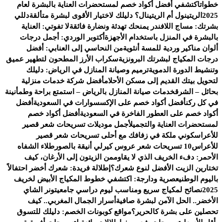
خطوات
اكتشفي أفضل أكواد خصم لمستحضرات العناية بالبشرة لعام
2025
الريتينول أم الريتينال؟ دليلك لاختيار الأقوى لبشرة متألقة
دللي
بشرتك: مساج اللافندر يمنحك تهدئة ونضارة فائقة
لا تفوتي: العناية
بالبشرة في المنزل باستخدام الأجهزة
أكتوبر الوردي: أجمل درجات
ألوان مناكير وردية للمسة أنثوية
من النحاسي إلى العنابي: أفضل
درجات المكياج لبشرتك البرونزية
سكراب الأرز المطحون لتطهير عميق
وتنشيط الدورة الدموية
ترميم وصيانة المنازل في الرياض: دليلك
لتحويل بيتك القديم إلى مسكن الأحلام
أفضل شركة خدمات منزلية
بحائل – الشرق
خدمات صيانة المنازل بالرياض – استمتع براحة وطمأنينة
في كل ركن
أفضل أكواد خصم على الإكسسوارات في السعودية
أفضل
أكواد خصم على العطور الفاخرة في السعودية
أفضل أكواد خصم
لمستحضرات العناية والتجميل
أجمل موديلات تسريحات شعر قصير
للأعراس
كوني ملكة في زفافك مع أحلى تسريحات شعر قصير
للأعراس
10 تسريحات شعر عروس كيرلي أنيقة بالصور
طلاء الشفاه
الأحمر: دفء الخريف الذي لا يقاوم
من الزيتون إلى الأرغان، كيف
تختارين الزيت الأفضل لنوع شعرك؟
إطلالة فريدة: شعرك أخضر احتفالاً
باليوم الوطني
عصرية ودارجة: اكتشفي خطوط المكياج الأبيض لخريف
2025
نصائح لمكياج سريع ومناسب ليوم دراسي جامعي
تونر الشاي
الأخضر.. الحل الآمن لبشرة صافية
أسرار الجمال المغربي.. كيف
تحصلين على بشرة كالحرير؟
مواقع كوبونات الخصم: دليلك للتسوق