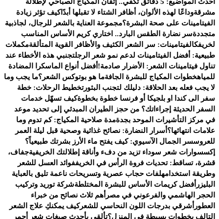
أحدث المواضيع:
5 دقائق تكفي.. إتقان المكياج الصباحي لإطلالة
مشرقة
وداعًا لهذه الألوان، أظافر الشتاء لا تقبلها أبدًا
كيف تؤثر زيادة
الفيتامينات على صحة البشرة؟
مجموعة العناية بالشعر للرجال، لجاذبية
متجددة
سر نضارة الطقس البارد.. اختاري كريم الأساس المناسب
لخريفك
الفيتامينات: سر الشعر الكثيف والأظافر القوية المتألقة
مكملات
طبيعية: أفضل الفيتامينات لدعم نمو شعر الرجل
تجنبي هذه الأخطاء عند
تناول فيتامينات الشعر: الأضرار صادمة!
أفضل أنواع الماسكرا المضادة
للمياه
خطوات المكياج للبشرة الجافة
ما هو بوتوكس الشعر؟
ما يجب وما
لا يجب فعله بعد الحلاقة: دليلك لتجنب البثور
تخطيط الرحلات: خطة
سفر الى كندا او بلجيكا أو فرنسا خطوة بخطوة
كيف تسهّل خدمات
السفر الحديثة إجراءاتك؟ من حجز الطيران المبدئي إلى تحديد موعد
في مركز التأشيرات الموحد بجدة
مدة صلاحية المكياج: كم تدوم وما
علامات انتهائها؟
أسرار النضارة: نصائح غذائية وصحية قبل ليلة العمر
للعروس
سر الجمال الآسيوي: كيف يفتح ماء الأرز بشرتك طبيعياً؟
إكسسوارات شعر سوداء تزيد من دفء وأناقة إطلالتك الخريفية
جفاف،
قشرة، تساقط: تحديات فروة الرأس في الخريف
فوائد العسل للشعر
وطريقة استخدامه
لفات حجاب عصرية وتسريحات ناعمة تليق بالعباية
البليزر
أفضل كريمات الأساس للبشرة المختلطة
شركة توريد وتركيب
الحجر الهاشمي والفرعوني في مصر
أهم ثلاث نصائح من خبراء
العطور
أشرقي بدرجات اللون النحاسي للشعر
كيف يمكنكِ علاج الشعر
التالف بخطوات بسيطة في المنزل؟
تألقي بأحدث صبغات شعر أحمر