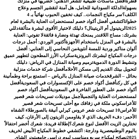
قطرة
أفضل ماسكات طبيعية للشعر الدهني: حضريها في منزلك
بسهولة
الدلكة السودانية للحامل، هل آمنة لتقشير الجسم وعلاج
الكلف؟
سر مكياج النجمات.. كيف تخفين الحبوب نهائياً بـ 4
خطوات
اكتشفي أفضل أكواد خصم لمستحضرات العناية بالبشرة لعام
2025
الريتينول أم الريتينال؟ دليلك لاختيار الأقوى لبشرة متألقة
دللي
بشرتك: مساج اللافندر يمنحك تهدئة ونضارة فائقة
لا تفوتي: العناية
بالبشرة في المنزل باستخدام الأجهزة
أكتوبر الوردي: أجمل درجات
ألوان مناكير وردية للمسة أنثوية
من النحاسي إلى العنابي: أفضل
درجات المكياج لبشرتك البرونزية
سكراب الأرز المطحون لتطهير عميق
وتنشيط الدورة الدموية
ترميم وصيانة المنازل في الرياض: دليلك
لتحويل بيتك القديم إلى مسكن الأحلام
أفضل شركة خدمات منزلية
بحائل – الشرق
خدمات صيانة المنازل بالرياض – استمتع براحة وطمأنينة
في كل ركن
أفضل أكواد خصم على الإكسسوارات في السعودية
أفضل
أكواد خصم على العطور الفاخرة في السعودية
أفضل أكواد خصم
لمستحضرات العناية والتجميل
أجمل موديلات تسريحات شعر قصير
للأعراس
كوني ملكة في زفافك مع أحلى تسريحات شعر قصير
للأعراس
10 تسريحات شعر عروس كيرلي أنيقة بالصور
طلاء الشفاه
الأحمر: دفء الخريف الذي لا يقاوم
من الزيتون إلى الأرغان، كيف
تختارين الزيت الأفضل لنوع شعرك؟
إطلالة فريدة: شعرك أخضر احتفالاً
باليوم الوطني
عصرية ودارجة: اكتشفي خطوط المكياج الأبيض لخريف
2025
نصائح لمكياج سريع ومناسب ليوم دراسي جامعي
تونر الشاي