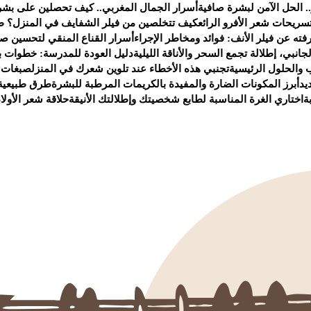
. الحل الآمن لبشرة صافية
أسرار الجمال المغربي.. كيف تحصلين على بشر
سريحات شعر الأفرو الرائع
كيف تتخلصين من فيلر الشفايف في المنزل؟ ط
ته عن فيلر الأنف: فوائد ومخاطر الإجراء
أسرار القناع المنقي لتحسين صح
انبي، إطلالة تجمع السحر والأناقة الليلية
دليل العودة للمدرسة: خطوات ب
 والحلول الرئيسية
تجنبي هذه الأخطاء عند تلوين شعرك في المنزل
صبغات 
يد
أبرز المكونات الضارة والمفيدة بالكريمات المرطبة للبشرة
طرق طبيعية 
ة
اختاري الغرة المناسبة لطابع شخصيتك وإطلالتك الأنيقة
حلاقة شعر الأولا