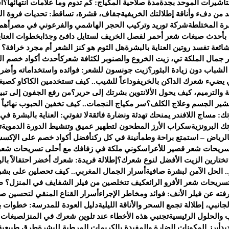
لتأشيرات الموحد بجدة
مدة صلاحية المكياج: كم تدوم وما علامات انتهائها؟
أ
من دفء وأناقة إطلالتك الخريفية
جفاف، قشرة، تساقط: تحديات فروة ال
ة المختلطة
شركة توريد وتركيب الحجر الهاشمي والفرعوني في مصر
أهم
 بأحدث صبغات شعر أحمر لفصل الخريف لستايل دافئ وجذاب
خطوات العناي
هل الثوم هو كنز الشعر أم مجرد خرافة؟ إل
جمال الملكة تي، زيت الخروع والصنوبر لكثافة شعرك
أحدث أكواد خصم العطور لعام 2025 — ف
شباب دون زيادة البثور؟
زيت جونسون للشعر: فوائده واستخداماته وأضرا
يضيء شعرك الداكن بالخريف
وداعاً للشيب.. كيف تستخدمين الكاكاو كصبغ
 والترميم، كيف يحول الألانتوين بشرتك إلى حرير؟
من رفع الجفون إلى تبي
تقشير الجسم وعلاج الكلف؟
سر مكياج النجمات.. كيف تخفين الحبوب نهائياً بـ 4 خطو
ك: مساج اللافندر يمنحك تهدئة ونضارة فائقة
لا تفوتي: العناية بالبشرة في
 البرونزية
سكراب الأرز المطحون لتطهير عميق وتنشيط الدورة الدموية
ت
لرياض – استمتع براحة وطمأنينة في كل ركن
أفضل أكواد خصم على الإكسس
سريحات شعر قصير للأعراس
كوني ملكة في زفافك مع أحلى تسريحات شعر
 تختارين الزيت الأفضل لنوع شعرك؟
إطلالة فريدة: شعرك أخضر احتفالاً بالي
. الحل الآمن لبشرة صافية
أسرار الجمال المغربي.. كيف تحصلين على بشر
سريحات شعر الأفرو الرائع
كيف تتخلصين من فيلر الشفايف في المنزل؟ ط
ته عن فيلر الأنف: فوائد ومخاطر الإجراء
أسرار القناع المنقي لتحسين صح
انبي، إطلالة تجمع السحر والأناقة الليلية
دليل العودة للمدرسة: خطوات ب
 والحلول الرئيسية
تجنبي هذه الأخطاء عند تلوين شعرك في المنزل
صبغات 
يد
أبرز المكونات الضارة والمفيدة بالكريمات المرطبة للبشرة
طرق طبيعية 