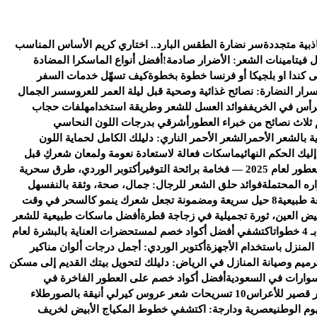
ذبية متجددة
سر نضارة الطقس البارد.. اختاري كريم الأساس المناسب
ل فيتامينات الشعر: الأضرار صادمة!
أفضل أنواع الماسكرا المضادة
كندا او بلجيكا أو فرنسا خطوة بخطوة
كيف تسهّل خدمات السفر
سرار النضارة: نصائح غذائية وصحية قبل ليلة العمر للعروس
سر الجمال
رأس في الخريف
فوائد العسل للشعر وطريقة استخدامه
لفات حجاب
 ثلاث نصائح من خبراء العطور
أشرقي بدرجات اللون النحاسي
ة بالشعر الأحمر
الشعر الأحمر الناري: دليلك الكامل لحماية اللون
يك الحكم النهائي
ماسكات فعالة لاستعادة نعومة ولمعان شعركِ قبل
خامة برائحة التوفير
أكتوبر الوردي، طرق سحرية
ره المحتملة
فوائد حلق الشعر للرجال: جمال، صحة، وثقة بالنفس
هل
ة طبيعية
8 حيل سريعة ومضمونة تجعل شعرك ينمو كالسحر في وقت
يض العين، ثورة تجميلية في زجاجة قطرة
أفضل ماسكات طبيعية للشعر
ات
اكتشفي أفضل أكواد خصم لمستحضرات العناية بالبشرة لعام
 المنزل باستخدام الأجهزة
أكتوبر الوردي: أجمل درجات ألوان مناكير
رميم وصيانة المنازل في الرياض: دليلك لتحويل بيتك القديم إلى مسكن
وارات في السعودية
أفضل أكواد خصم على العطور الفاخرة في
 قصير للأعراس
10 تسريحات شعر عروس كيرلي أنيقة بالصور
طلاء
وم الوطني
عصرية ودارجة: اكتشفي خطوط المكياج الأبيض لخريف