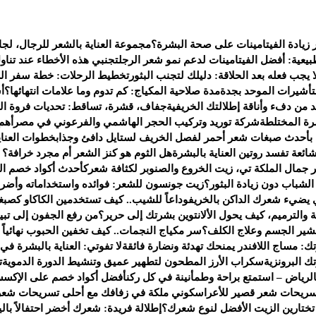
 زيادة الفيتامينات على صحة البشرة؟
مجموعة العناية بالشعر للرجال، لجا
يعية: أفضل الفيتامينات لدعم نمو شعر الرجل
تجنبي هذه الأخطاء عند تناو
 يجب فعله بعد الحلاقة: دليلك لتجنب البثور
تخطيط الرحلات: خطة سفر الى 
لتأشيرات الموحد بجدة
مدة صلاحية المكياج: كم تدوم وما علامات انتهائها؟
أ
من دفء وأناقة إطلالتك الخريفية
جفاف، قشرة، تساقط: تحديات فروة ال
ة المختلطة
شركة توريد وتركيب الحجر الهاشمي والفرعوني في مصر
أهم
 بأحدث صبغات شعر أحمر لفصل الخريف لستايل دافئ وجذاب
خطوات العناي
هل الثوم هو كنز الشعر أم مجرد خرافة؟ إل
جمال الملكة تي، زيت الخروع والصنوبر لكثافة شعرك
أحدث أكواد خصم العطور لعام 2025 — ف
شباب دون زيادة البثور؟
زيت جونسون للشعر: فوائده واستخداماته وأضرا
يضيء شعرك الداكن بالخريف
وداعاً للشيب.. كيف تستخدمين الكاكاو كصبغ
 والترميم، كيف يحول الألانتوين بشرتك إلى حرير؟
من رفع الجفون إلى تبي
تقشير الجسم وعلاج الكلف؟
سر مكياج النجمات.. كيف تخفين الحبوب نهائياً بـ 4 خطو
ك: مساج اللافندر يمنحك تهدئة ونضارة فائقة
لا تفوتي: العناية بالبشرة في
 البرونزية
سكراب الأرز المطحون لتطهير عميق وتنشيط الدورة الدموية
ت
لرياض – استمتع براحة وطمأنينة في كل ركن
أفضل أكواد خصم على الإكسس
سريحات شعر قصير للأعراس
كوني ملكة في زفافك مع أحلى تسريحات شعر
 تختارين الزيت الأفضل لنوع شعرك؟
إطلالة فريدة: شعرك أخضر احتفالاً بالي