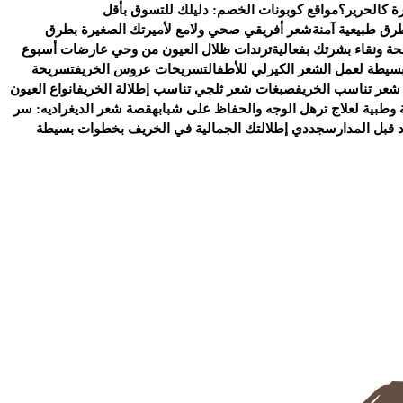
ة كالحرير؟
مواقع كوبونات الخصم: دليلك للتسوق بأقل
رق طبيعية آمنة
شعر أفريقي صحي ولامع لأميرتك الصغيرة بطرق
ة ونقاء بشرتك بفعالية
ترندات ظلال العيون من وحي عارضات أسبوع
سيطة لعمل الشعر الكيرلي للأطفال
تسريحات عروس الخريف
تسريحة
شعر تناسب الخريف
صبغات شعر ثلجي تناسب إطلالة الخريف
انواع العيون
وطبية لعلاج ترهل الوجه والحفاظ على شبابه
قصة شعر الديغراديه: سر
د قبل المدارس
جددي إطلالتك الجمالية في الخريف بخطوات بسيطة