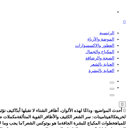
دليلك للموضة، الجمال، والعناية بالبشرة والشعر
الرئيسية
الموضة والأزياء
العطور والإكسسوارات
المكياج والجمال
الصحة والرشاقة
العناية بالشعر
العناية بالبشرة
أحدث المواضيع:
وداعًا لهذه الألوان، أظافر الشتاء لا تقبلها أبدًا
كيف تؤثر
لخريفك
الفيتامينات: سر الشعر الكثيف والأظافر القوية المتألقة
مكملات طب
للمياه
خطوات المكياج للبشرة الجافة
ما هو بوتوكس الشعر؟
ما يجب وما لا