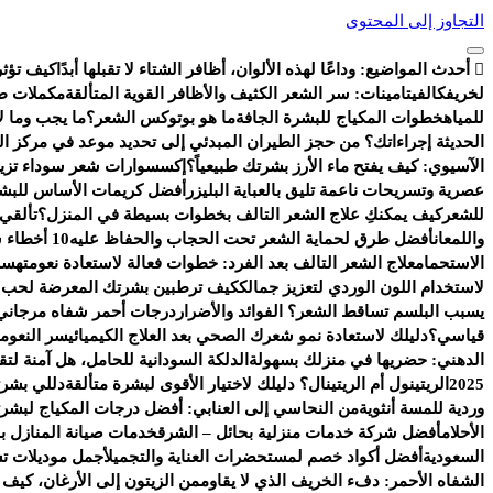
التجاوز إلى المحتوى
أحدث المواضيع:
وداعًا لهذه الألوان، أظافر الشتاء لا تقبلها أبدًا
كيف تؤثر
لخريفك
الفيتامينات: سر الشعر الكثيف والأظافر القوية المتألقة
مكملات طب
للمياه
خطوات المكياج للبشرة الجافة
ما هو بوتوكس الشعر؟
ما يجب وما لا
الحديثة إجراءاتك؟ من حجز الطيران المبدئي إلى تحديد موعد في مركز ا
الآسيوي: كيف يفتح ماء الأرز بشرتك طبيعياً؟
إكسسوارات شعر سوداء تزيد 
عصرية وتسريحات ناعمة تليق بالعباية البليزر
أفضل كريمات الأساس للبشر
للشعر
كيف يمكنكِ علاج الشعر التالف بخطوات بسيطة في المنزل؟
تألقي
واللمعان
أفضل طرق لحماية الشعر تحت الحجاب والحفاظ عليه
10 أخطاء شائعة تفسد روتين العناية بالبشرة
الاستحمام
علاج الشعر التالف بعد الفرد: خطوات فعالة لاستعادة نعومته
سر 
لاستخدام اللون الوردي لتعزيز جمالك
كيف ترطبين بشرتك المعرضة لحب ال
يسبب البلسم تساقط الشعر؟ الفوائد والأضرار
درجات أحمر شفاه مرجاني 
قياسي؟
دليلك لاستعادة نمو شعرك الصحي بعد العلاج الكيميائي
سر النعومة
الدهني: حضريها في منزلك بسهولة
الدلكة السودانية للحامل، هل آمنة ل
2025
الريتينول أم الريتينال؟ دليلك لاختيار الأقوى لبشرة متألقة
دللي بشرت
وردية للمسة أنثوية
من النحاسي إلى العنابي: أفضل درجات المكياج لبشرتك
الأحلام
أفضل شركة خدمات منزلية بحائل – الشرق
خدمات صيانة المنازل با
السعودية
أفضل أكواد خصم لمستحضرات العناية والتجميل
أجمل موديلات ت
الشفاه الأحمر: دفء الخريف الذي لا يقاوم
من الزيتون إلى الأرغان، كيف