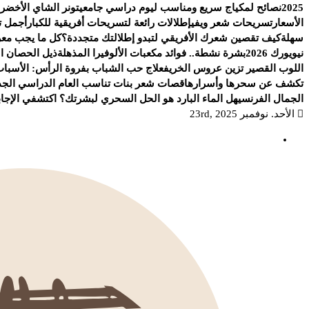
2025
نصائح لمكياج سريع ومناسب ليوم دراسي جامعي
تونر الشاي الأخضر.
الأسعار
تسريحات شعر ويفي
إطلالات رائعة لتسريحات أفريقية للكبار
أجمل ت
سهلة
كيف تقصين شعرك الأفريقي لتبدو إطلالتك متجددة؟
كل ما يجب معرف
نيويورك 2026
بشرة نشطة.. فوائد مكعبات الألوفيرا المذهلة
ذيل الحصان الج
اللوب القصير تزين عروس الخريف
علاج حب الشباب بفروة الرأس: الأسباب
تكشف عن سحرها وأسرارها
قصات شعر بنات تناسب العام الدراسي الجد
الجمال الفرنسي
هل الماء البارد هو الحل السحري لبشرتك؟ اكتشفي الإجاب
الأحد. نوفمبر 23rd, 2025