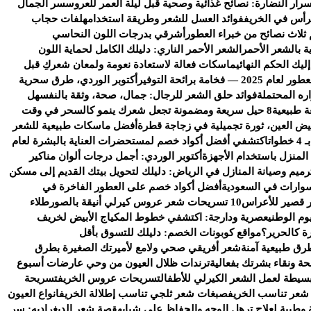
سرار النضارة: نصائح غذائية وصحية قبل ليلة العمر للعروس
سر الجمال
رأس في الخريف
فوائد العسل للشعر وطريقة استخدامه
لفات حجاب
 ثلاث نصائح من خبراء العطور
أشرقي بدرجات اللون النحاسي
ة بالشعر الأحمر
الشعر الأحمر الناري: دليلك الكامل لحماية اللون
يك الحكم النهائي
ماسكات فعالة لاستعادة نعومة ولمعان شعركِ قبل
خامة برائحة التوفير
أكتوبر الوردي، طرق سحرية
ره المحتملة
فوائد حلق الشعر للرجال: جمال، صحة، وثقة بالنفس
هل
ة طبيعية
8 حيل سريعة ومضمونة تجعل شعرك ينمو كالسحر في وقت
يض العين، ثورة تجميلية في زجاجة قطرة
أفضل ماسكات طبيعية للشعر
ات
اكتشفي أفضل أكواد خصم لمستحضرات العناية بالبشرة لعام
 المنزل باستخدام الأجهزة
أكتوبر الوردي: أجمل درجات ألوان مناكير
رميم وصيانة المنازل في الرياض: دليلك لتحويل بيتك القديم إلى مسكن
وارات في السعودية
أفضل أكواد خصم على العطور الفاخرة في
 قصير للأعراس
10 تسريحات شعر عروس كيرلي أنيقة بالصور
طلاء
وم الوطني
عصرية ودارجة: اكتشفي خطوط المكياج الأبيض لخريف
ة كالحرير؟
مواقع كوبونات الخصم: دليلك للتسوق بأقل
رق طبيعية آمنة
شعر أفريقي صحي ولامع لأميرتك الصغيرة بطرق
ة ونقاء بشرتك بفعالية
ترندات ظلال العيون من وحي عارضات أسبوع
سيطة لعمل الشعر الكيرلي للأطفال
تسريحات عروس الخريف
تسريحة
شعر تناسب الخريف
صبغات شعر ثلجي تناسب إطلالة الخريف
انواع العيون
وطبية لعلاج ترهل الوجه والحفاظ على شبابه
قصة شعر الديغراديه: سر