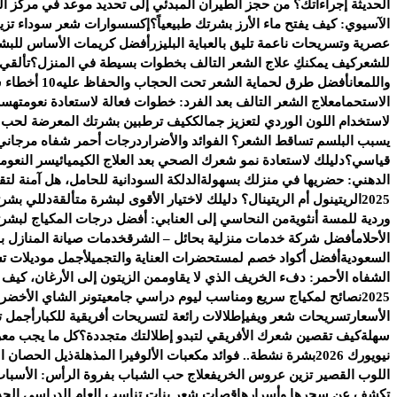
الحديثة إجراءاتك؟ من حجز الطيران المبدئي إلى تحديد موعد في مركز ا
الآسيوي: كيف يفتح ماء الأرز بشرتك طبيعياً؟
إكسسوارات شعر سوداء تزيد 
عصرية وتسريحات ناعمة تليق بالعباية البليزر
أفضل كريمات الأساس للبشر
للشعر
كيف يمكنكِ علاج الشعر التالف بخطوات بسيطة في المنزل؟
تألقي
واللمعان
أفضل طرق لحماية الشعر تحت الحجاب والحفاظ عليه
10 أخطاء شائعة تفسد روتين العناية بالبشرة
الاستحمام
علاج الشعر التالف بعد الفرد: خطوات فعالة لاستعادة نعومته
سر 
لاستخدام اللون الوردي لتعزيز جمالك
كيف ترطبين بشرتك المعرضة لحب ال
يسبب البلسم تساقط الشعر؟ الفوائد والأضرار
درجات أحمر شفاه مرجاني 
قياسي؟
دليلك لاستعادة نمو شعرك الصحي بعد العلاج الكيميائي
سر النعومة
الدهني: حضريها في منزلك بسهولة
الدلكة السودانية للحامل، هل آمنة ل
2025
الريتينول أم الريتينال؟ دليلك لاختيار الأقوى لبشرة متألقة
دللي بشرت
وردية للمسة أنثوية
من النحاسي إلى العنابي: أفضل درجات المكياج لبشرتك
الأحلام
أفضل شركة خدمات منزلية بحائل – الشرق
خدمات صيانة المنازل با
السعودية
أفضل أكواد خصم لمستحضرات العناية والتجميل
أجمل موديلات ت
الشفاه الأحمر: دفء الخريف الذي لا يقاوم
من الزيتون إلى الأرغان، كيف
2025
نصائح لمكياج سريع ومناسب ليوم دراسي جامعي
تونر الشاي الأخضر.
الأسعار
تسريحات شعر ويفي
إطلالات رائعة لتسريحات أفريقية للكبار
أجمل ت
سهلة
كيف تقصين شعرك الأفريقي لتبدو إطلالتك متجددة؟
كل ما يجب معرف
نيويورك 2026
بشرة نشطة.. فوائد مكعبات الألوفيرا المذهلة
ذيل الحصان الج
اللوب القصير تزين عروس الخريف
علاج حب الشباب بفروة الرأس: الأسباب
تكشف عن سحرها وأسرارها
قصات شعر بنات تناسب العام الدراسي الجد