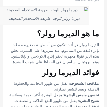
ديرما رولر للوجه: طريقة الاستخدام الصحيحة
ما هو الديرما رولر؟
الديرما رولر هو أداة تتكون من أسطوانة صغيرة مغطاة
بإبر دقيقة من التيتانيوم. عند تمريرها على البشرة، تخلق
هذه الإبر ثقوبًا مجهرية تحفز إنتاج الكولاجين والإيلاستين،
وهما بروتينان أساسيان في الحفاظ على شباب البشرة.
فوائد الديرما رولر
مكافحة الشيخوخة:
يقلل من ظهور التجاعيد والخطوط
الدقيقة ويعيد للشعر نضارته.
تحسين ملمس البشرة:
يجعل البشرة أكثر نعومة وسلاسة.
تفتيح البشرة:
يقلل من ظهور البقع الداكنة والتصبغات.
تدفق الدم:
يحفز الدورة الدموية في البشرة مما يزيد من