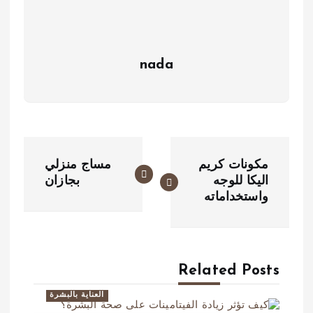
nada
ت
مكونات كريم
مساج منزلي
ص
اليكا للوجه
بجازان
واستخداماته
فّ
ح
ا
Related Posts
ل
العناية بالبشرة