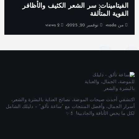
الفيتامينات: سر الشعر الكثيف والأظافر
القوية المتألقة
من
nada
نوفمبر 20, 2025
2 views
اكتشفي أحدث صيحات الموضة، نصائح العناية بالبشرة والشعر،
أسرار الجمال، وأفضل المنتجات مع “ساعة تألق” – دليلك الشامل
لكل ما يخص الأناقة والجاذبية! 💄✨