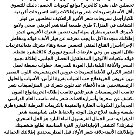
تحصلين على بشرة كالحرير؟
مواقع كوبونات الخصم: دليلك للتسوق
بأقل الأسعار
تسريحات شعر ويفي
إطلالات رائعة لتسريحات أفريقية
للكبار
أجمل تسريحات شعر الأفرو الرائع
كيف تتخلصين من فيلر
الشفايف في المنزل؟ طرق طبيعية آمنة
شعر أفريقي صحي ولامع
لأميرتك الصغيرة بطرق سهلة
كيف تقصين شعرك الأفريقي لتبدو
إطلالتك متجددة؟
كل ما يجب معرفته عن فيلر الأنف: فوائد ومخاطر
الإجراء
أسرار القناع المنقي لتحسين صحة ونقاء بشرتك بفعالية
ترندات
ظلال العيون من وحي عارضات أسبوع نيويورك 2026
بشرة نشطة..
فوائد مكعبات الألوفيرا المذهلة
ذيل الحصان الجانبي، إطلالة تجمع
السحر والأناقة الليلية
دليل العودة للمدرسة: خطوات بسيطة لعمل
الشعر الكيرلي للأطفال
تسريحات عروس الخريف
تسريحة اللوب القصير
تزين عروس الخريف
علاج حب الشباب بفروة الرأس: الأسباب والحلول
الرئيسية
تجنبي هذه الأخطاء عند تلوين شعرك في المنزل
صبغات شعر
تناسب الخريف
صبغات شعر ثلجي تناسب إطلالة الخريف
انواع العيون
تكشف عن سحرها وأسرارها
قصات شعر بنات تناسب العام الدراسي
الجديد
أبرز المكونات الضارة والمفيدة بالكريمات المرطبة للبشرة
طرق
طبيعية وطبية لعلاج ترهل الوجه والحفاظ على شبابه
قصة شعر
الديغراديه: سر الجمال الفرنسي
هل الماء البارد هو الحل السحري
لبشرتك؟ اكتشفي الإجابة
اختاري الغرة المناسبة لطابع شخصيتك
وإطلالتك الأنيقة
حلاقة شعر الأولاد قبل المدارس
جددي إطلالتك الجمالية