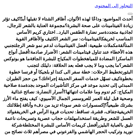
التجاوز إلى المحتوى
أحدث المواضيع:
وداعًا لهذه الألوان، أظافر الشتاء لا تقبلها أبدًا
كيف تؤثر
زيادة الفيتامينات على صحة البشرة؟
مجموعة العناية بالشعر للرجال،
لجاذبية متجددة
سر نضارة الطقس البارد.. اختاري كريم الأساس
المناسب لخريفك
الفيتامينات: سر الشعر الكثيف والأظافر القوية
المتألقة
مكملات طبيعية: أفضل الفيتامينات لدعم نمو شعر الرجل
تجنبي
هذه الأخطاء عند تناول فيتامينات الشعر: الأضرار صادمة!
أفضل أنواع
الماسكرا المضادة للمياه
خطوات المكياج للبشرة الجافة
ما هو بوتوكس
الشعر؟
ما يجب وما لا يجب فعله بعد الحلاقة: دليلك لتجنب
البثور
تخطيط الرحلات: خطة سفر الى كندا او بلجيكا أو فرنسا خطوة
بخطوة
كيف تسهّل خدمات السفر الحديثة إجراءاتك؟ من حجز الطيران
المبدئي إلى تحديد موعد في مركز التأشيرات الموحد بجدة
مدة صلاحية
المكياج: كم تدوم وما علامات انتهائها؟
أسرار النضارة: نصائح غذائية
وصحية قبل ليلة العمر للعروس
سر الجمال الآسيوي: كيف يفتح ماء الأرز
بشرتك طبيعياً؟
إكسسوارات شعر سوداء تزيد من دفء وأناقة إطلالتك
الخريفية
جفاف، قشرة، تساقط: تحديات فروة الرأس في الخريف
فوائد
العسل للشعر وطريقة استخدامه
لفات حجاب عصرية وتسريحات ناعمة
تليق بالعباية البليزر
أفضل كريمات الأساس للبشرة المختلطة
شركة
توريد وتركيب الحجر الهاشمي والفرعوني في مصر
أهم ثلاث نصائح من