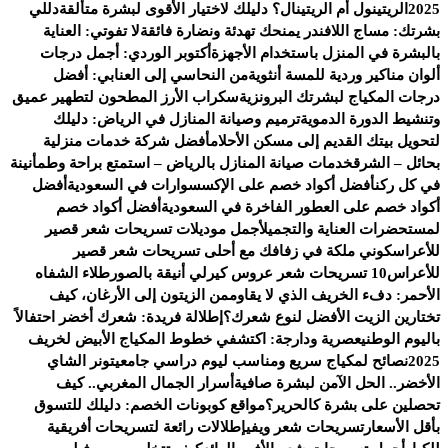
2025
الريتينول أم الريتينال؟ دليلك لاختيار الأقوى لبشرة متألقة
دللي
بشرتك: مساج اللافندر يمنحك تهدئة ونضارة فائقة
لا تفوتي: العناية
بالبشرة في المنزل باستخدام الأجهزة
أكتوبر الوردي: أجمل درجات
ألوان مناكير وردية للمسة أنثوية
من النحاسي إلى العنابي: أفضل
درجات المكياج لبشرتك البرونزية
سكراب الأرز المطحون لتطهير عميق
وتنشيط الدورة الدموية
ترميم وصيانة المنازل في الرياض: دليلك
لتحويل بيتك القديم إلى مسكن الأحلام
أفضل شركة خدمات منزلية
بحائل – الشرق
خدمات صيانة المنازل بالرياض – استمتع براحة وطمأنينة
في كل ركن
أفضل أكواد خصم على الإكسسوارات في السعودية
أفضل
أكواد خصم على العطور الفاخرة في السعودية
أفضل أكواد خصم
لمستحضرات العناية والتجميل
أجمل موديلات تسريحات شعر قصير
للأعراس
كوني ملكة في زفافك مع أحلى تسريحات شعر قصير
للأعراس
10 تسريحات شعر عروس كيرلي أنيقة بالصور
طلاء الشفاه
الأحمر: دفء الخريف الذي لا يقاوم
من الزيتون إلى الأرغان، كيف
تختارين الزيت الأفضل لنوع شعرك؟
إطلالة فريدة: شعرك أخضر احتفالاً
باليوم الوطني
عصرية ودارجة: اكتشفي خطوط المكياج الأبيض لخريف
2025
نصائح لمكياج سريع ومناسب ليوم دراسي جامعي
تونر الشاي
الأخضر.. الحل الآمن لبشرة صافية
أسرار الجمال المغربي.. كيف
تحصلين على بشرة كالحرير؟
مواقع كوبونات الخصم: دليلك للتسوق
بأقل الأسعار
تسريحات شعر ويفي
إطلالات رائعة لتسريحات أفريقية