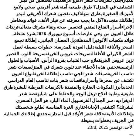
للكبار
أجمل تسريحات شعر الأفرو الرائع
كيف تتخلصين من فيلر
الشفايف في المنزل؟ طرق طبيعية آمنة
شعر أفريقي صحي ولامع
لأميرتك الصغيرة بطرق سهلة
كيف تقصين شعرك الأفريقي لتبدو
إطلالتك متجددة؟
كل ما يجب معرفته عن فيلر الأنف: فوائد ومخاطر
الإجراء
أسرار القناع المنقي لتحسين صحة ونقاء بشرتك بفعالية
ترندات
ظلال العيون من وحي عارضات أسبوع نيويورك 2026
بشرة نشطة..
فوائد مكعبات الألوفيرا المذهلة
ذيل الحصان الجانبي، إطلالة تجمع
السحر والأناقة الليلية
دليل العودة للمدرسة: خطوات بسيطة لعمل
الشعر الكيرلي للأطفال
تسريحات عروس الخريف
تسريحة اللوب القصير
تزين عروس الخريف
علاج حب الشباب بفروة الرأس: الأسباب والحلول
الرئيسية
تجنبي هذه الأخطاء عند تلوين شعرك في المنزل
صبغات شعر
تناسب الخريف
صبغات شعر ثلجي تناسب إطلالة الخريف
انواع العيون
تكشف عن سحرها وأسرارها
قصات شعر بنات تناسب العام الدراسي
الجديد
أبرز المكونات الضارة والمفيدة بالكريمات المرطبة للبشرة
طرق
طبيعية وطبية لعلاج ترهل الوجه والحفاظ على شبابه
قصة شعر
الديغراديه: سر الجمال الفرنسي
هل الماء البارد هو الحل السحري
لبشرتك؟ اكتشفي الإجابة
اختاري الغرة المناسبة لطابع شخصيتك
وإطلالتك الأنيقة
حلاقة شعر الأولاد قبل المدارس
جددي إطلالتك الجمالية
في الخريف بخطوات بسيطة
الأحد. نوفمبر 23rd, 2025