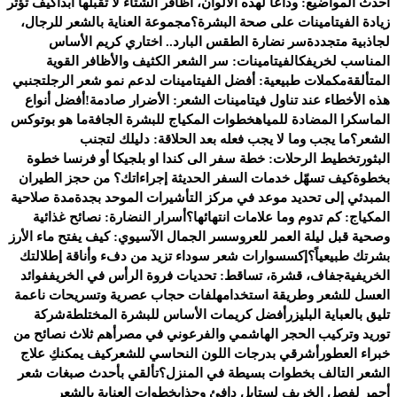
أحدث المواضيع:
وداعًا لهذه الألوان، أظافر الشتاء لا تقبلها أبدًا
كيف تؤثر
زيادة الفيتامينات على صحة البشرة؟
مجموعة العناية بالشعر للرجال،
لجاذبية متجددة
سر نضارة الطقس البارد.. اختاري كريم الأساس
المناسب لخريفك
الفيتامينات: سر الشعر الكثيف والأظافر القوية
المتألقة
مكملات طبيعية: أفضل الفيتامينات لدعم نمو شعر الرجل
تجنبي
هذه الأخطاء عند تناول فيتامينات الشعر: الأضرار صادمة!
أفضل أنواع
الماسكرا المضادة للمياه
خطوات المكياج للبشرة الجافة
ما هو بوتوكس
الشعر؟
ما يجب وما لا يجب فعله بعد الحلاقة: دليلك لتجنب
البثور
تخطيط الرحلات: خطة سفر الى كندا او بلجيكا أو فرنسا خطوة
بخطوة
كيف تسهّل خدمات السفر الحديثة إجراءاتك؟ من حجز الطيران
المبدئي إلى تحديد موعد في مركز التأشيرات الموحد بجدة
مدة صلاحية
المكياج: كم تدوم وما علامات انتهائها؟
أسرار النضارة: نصائح غذائية
وصحية قبل ليلة العمر للعروس
سر الجمال الآسيوي: كيف يفتح ماء الأرز
بشرتك طبيعياً؟
إكسسوارات شعر سوداء تزيد من دفء وأناقة إطلالتك
الخريفية
جفاف، قشرة، تساقط: تحديات فروة الرأس في الخريف
فوائد
العسل للشعر وطريقة استخدامه
لفات حجاب عصرية وتسريحات ناعمة
تليق بالعباية البليزر
أفضل كريمات الأساس للبشرة المختلطة
شركة
توريد وتركيب الحجر الهاشمي والفرعوني في مصر
أهم ثلاث نصائح من
خبراء العطور
أشرقي بدرجات اللون النحاسي للشعر
كيف يمكنكِ علاج
الشعر التالف بخطوات بسيطة في المنزل؟
تألقي بأحدث صبغات شعر
أحمر لفصل الخريف لستايل دافئ وجذاب
خطوات العناية بالشعر