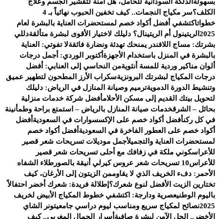
بسهولة
الدلكة السودانية للحامل، هل آمنة لتقشير الجسم وعلاج
الكلف؟
سر مكياج النجمات.. كيف تخفين الحبوب نهائياً بـ 4
خطوات
اكتشفي أفضل أكواد خصم لمستحضرات العناية بالبشرة لعام
2025
الريتينول أم الريتينال؟ دليلك لاختيار الأقوى لبشرة متألقة
دللي
بشرتك: مساج اللافندر يمنحك تهدئة ونضارة فائقة
لا تفوتي: العناية
بالبشرة في المنزل باستخدام الأجهزة
أكتوبر الوردي: أجمل درجات
ألوان مناكير وردية للمسة أنثوية
من النحاسي إلى العنابي: أفضل
درجات المكياج لبشرتك البرونزية
سكراب الأرز المطحون لتطهير عميق
وتنشيط الدورة الدموية
ترميم وصيانة المنازل في الرياض: دليلك
لتحويل بيتك القديم إلى مسكن الأحلام
أفضل شركة خدمات منزلية
بحائل – الشرق
خدمات صيانة المنازل بالرياض – استمتع براحة وطمأنينة
في كل ركن
أفضل أكواد خصم على الإكسسوارات في السعودية
أفضل
أكواد خصم على العطور الفاخرة في السعودية
أفضل أكواد خصم
لمستحضرات العناية والتجميل
أجمل موديلات تسريحات شعر قصير
للأعراس
كوني ملكة في زفافك مع أحلى تسريحات شعر قصير
للأعراس
10 تسريحات شعر عروس كيرلي أنيقة بالصور
طلاء الشفاه
الأحمر: دفء الخريف الذي لا يقاوم
من الزيتون إلى الأرغان، كيف
تختارين الزيت الأفضل لنوع شعرك؟
إطلالة فريدة: شعرك أخضر احتفالاً
باليوم الوطني
عصرية ودارجة: اكتشفي خطوط المكياج الأبيض لخريف
2025
نصائح لمكياج سريع ومناسب ليوم دراسي جامعي
تونر الشاي
الأخضر.. الحل الآمن لبشرة صافية
أسرار الجمال المغربي.. كيف