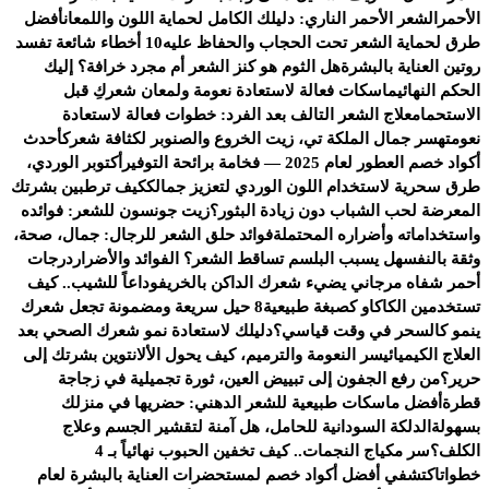
الأحمر
الشعر الأحمر الناري: دليلك الكامل لحماية اللون واللمعان
أفضل
طرق لحماية الشعر تحت الحجاب والحفاظ عليه
10 أخطاء شائعة تفسد
روتين العناية بالبشرة
هل الثوم هو كنز الشعر أم مجرد خرافة؟ إليك
الحكم النهائي
ماسكات فعالة لاستعادة نعومة ولمعان شعركِ قبل
الاستحمام
علاج الشعر التالف بعد الفرد: خطوات فعالة لاستعادة
نعومته
سر جمال الملكة تي، زيت الخروع والصنوبر لكثافة شعرك
أحدث
أكواد خصم العطور لعام 2025 — فخامة برائحة التوفير
أكتوبر الوردي،
طرق سحرية لاستخدام اللون الوردي لتعزيز جمالك
كيف ترطبين بشرتك
المعرضة لحب الشباب دون زيادة البثور؟
زيت جونسون للشعر: فوائده
واستخداماته وأضراره المحتملة
فوائد حلق الشعر للرجال: جمال، صحة،
وثقة بالنفس
هل يسبب البلسم تساقط الشعر؟ الفوائد والأضرار
درجات
أحمر شفاه مرجاني يضيء شعرك الداكن بالخريف
وداعاً للشيب.. كيف
تستخدمين الكاكاو كصبغة طبيعية
8 حيل سريعة ومضمونة تجعل شعرك
ينمو كالسحر في وقت قياسي؟
دليلك لاستعادة نمو شعرك الصحي بعد
العلاج الكيميائي
سر النعومة والترميم، كيف يحول الألانتوين بشرتك إلى
حرير؟
من رفع الجفون إلى تبييض العين، ثورة تجميلية في زجاجة
قطرة
أفضل ماسكات طبيعية للشعر الدهني: حضريها في منزلك
بسهولة
الدلكة السودانية للحامل، هل آمنة لتقشير الجسم وعلاج
الكلف؟
سر مكياج النجمات.. كيف تخفين الحبوب نهائياً بـ 4
خطوات
اكتشفي أفضل أكواد خصم لمستحضرات العناية بالبشرة لعام