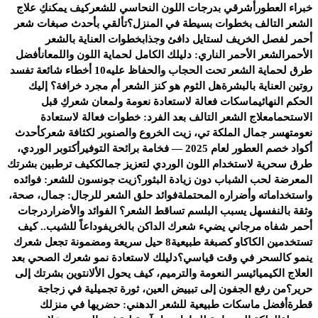
خبراء العطور
أشرقي بدرجات اللون النحاسي للشعر
كيف يمكنكِ علاج
الشعر التالف بخطوات بسيطة في المنزل؟
تألقي بأحدث صبغات شعر
أحمر لفصل الخريف لستايل دافئ وجذاب
خطوات العناية بالشعر
الأحمر
الشعر الأحمر الناري: دليلك الكامل لحماية اللون واللمعان
أفضل
طرق لحماية الشعر تحت الحجاب والحفاظ عليه
10 أخطاء شائعة تفسد
روتين العناية بالبشرة
هل الثوم هو كنز الشعر أم مجرد خرافة؟ إليك
الحكم النهائي
ماسكات فعالة لاستعادة نعومة ولمعان شعركِ قبل
الاستحمام
علاج الشعر التالف بعد الفرد: خطوات فعالة لاستعادة
نعومته
سر جمال الملكة تي، زيت الخروع والصنوبر لكثافة شعرك
أحدث
أكواد خصم العطور لعام 2025 — فخامة برائحة التوفير
أكتوبر الوردي،
طرق سحرية لاستخدام اللون الوردي لتعزيز جمالك
كيف ترطبين بشرتك
المعرضة لحب الشباب دون زيادة البثور؟
زيت جونسون للشعر: فوائده
واستخداماته وأضراره المحتملة
فوائد حلق الشعر للرجال: جمال، صحة،
وثقة بالنفس
هل يسبب البلسم تساقط الشعر؟ الفوائد والأضرار
درجات
أحمر شفاه مرجاني يضيء شعرك الداكن بالخريف
وداعاً للشيب.. كيف
تستخدمين الكاكاو كصبغة طبيعية
8 حيل سريعة ومضمونة تجعل شعرك
ينمو كالسحر في وقت قياسي؟
دليلك لاستعادة نمو شعرك الصحي بعد
العلاج الكيميائي
سر النعومة والترميم، كيف يحول الألانتوين بشرتك إلى
حرير؟
من رفع الجفون إلى تبييض العين، ثورة تجميلية في زجاجة
قطرة
أفضل ماسكات طبيعية للشعر الدهني: حضريها في منزلك