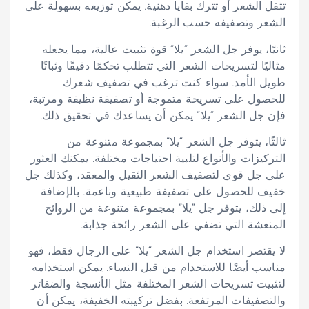
تثقل الشعر أو تترك بقايا دهنية. يمكن توزيعه بسهولة على
الشعر وتصفيفه حسب الرغبة.
ثانيًا، يوفر جل الشعر “يلا” قوة تثبيت عالية، مما يجعله
مثاليًا لتسريحات الشعر التي تتطلب تحكمًا دقيقًا وثباتًا
طويل الأمد. سواء كنت ترغب في تصفيف شعرك
للحصول على تسريحة متموجة أو تصفيفة نظيفة ومرتبة،
فإن جل الشعر “يلا” يمكن أن يساعدك في تحقيق ذلك.
ثالثًا، يتوفر جل الشعر “يلا” بمجموعة متنوعة من
التركيزات والأنواع لتلبية احتياجات مختلفة. يمكنك العثور
على جل قوي لتصفيف الشعر الثقيل والمعقد، وكذلك جل
خفيف للحصول على تصفيفة طبيعية وناعمة. بالإضافة
إلى ذلك، يتوفر جل “يلا” بمجموعة متنوعة من الروائح
المنعشة التي تضفي على الشعر رائحة جذابة.
لا يقتصر استخدام جل الشعر “يلا” على الرجال فقط، فهو
مناسب أيضًا للاستخدام من قبل النساء. يمكن استخدامه
لتثبيت تسريحات الشعر المختلفة مثل الأنسجة والضفائر
والتصفيفات المرتفعة. بفضل تركيبته الخفيفة، يمكن أن