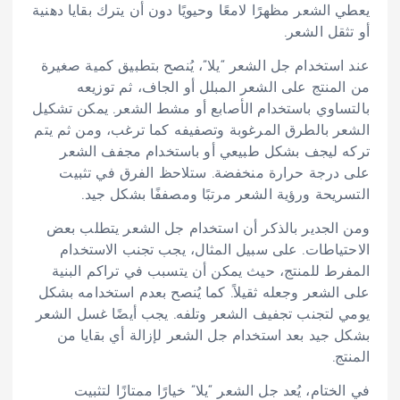
يعطي الشعر مظهرًا لامعًا وحيويًا دون أن يترك بقايا دهنية
أو تثقل الشعر.
عند استخدام جل الشعر “يلا”، يُنصح بتطبيق كمية صغيرة
من المنتج على الشعر المبلل أو الجاف، ثم توزيعه
بالتساوي باستخدام الأصابع أو مشط الشعر. يمكن تشكيل
الشعر بالطرق المرغوبة وتصفيفه كما ترغب، ومن ثم يتم
تركه ليجف بشكل طبيعي أو باستخدام مجفف الشعر
على درجة حرارة منخفضة. ستلاحظ الفرق في تثبيت
التسريحة ورؤية الشعر مرتبًا ومصففًا بشكل جيد.
ومن الجدير بالذكر أن استخدام جل الشعر يتطلب بعض
الاحتياطات. على سبيل المثال، يجب تجنب الاستخدام
المفرط للمنتج، حيث يمكن أن يتسبب في تراكم البنية
على الشعر وجعله ثقيلاً. كما يُنصح بعدم استخدامه بشكل
يومي لتجنب تجفيف الشعر وتلفه. يجب أيضًا غسل الشعر
بشكل جيد بعد استخدام جل الشعر لإزالة أي بقايا من
المنتج.
في الختام، يُعد جل الشعر “يلا” خيارًا ممتازًا لتثبيت