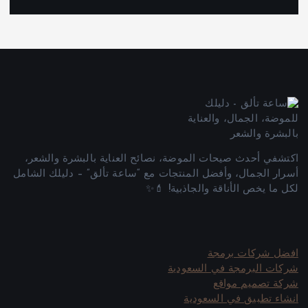
اكتشفي أحدث صيحات الموضة، نصائح العناية بالبشرة والشعر،
أسرار الجمال، وأفضل المنتجات مع “ساعة تألق” – دليلك الشامل
لكل ما يخص الأناقة والجاذبية! 💄✨
افضل شركات برمجة
شركات البرمجة في السعودية
شركة تصميم مواقع
انشاء تطبيق في السعودية