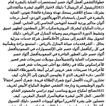
خطوات
اكتشفي أفضل أكواد خصم لمستحضرات العناية بالبشرة لعام
2025
الريتينول أم الريتينال؟ دليلك لاختيار الأقوى لبشرة متألقة
دللي
بشرتك: مساج اللافندر يمنحك تهدئة ونضارة فائقة
لا تفوتي: العناية
بالبشرة في المنزل باستخدام الأجهزة
أكتوبر الوردي: أجمل درجات
ألوان مناكير وردية للمسة أنثوية
من النحاسي إلى العنابي: أفضل
درجات المكياج لبشرتك البرونزية
سكراب الأرز المطحون لتطهير عميق
وتنشيط الدورة الدموية
ترميم وصيانة المنازل في الرياض: دليلك
لتحويل بيتك القديم إلى مسكن الأحلام
أفضل شركة خدمات منزلية
بحائل – الشرق
خدمات صيانة المنازل بالرياض – استمتع براحة وطمأنينة
في كل ركن
أفضل أكواد خصم على الإكسسوارات في السعودية
أفضل
أكواد خصم على العطور الفاخرة في السعودية
أفضل أكواد خصم
لمستحضرات العناية والتجميل
أجمل موديلات تسريحات شعر قصير
للأعراس
كوني ملكة في زفافك مع أحلى تسريحات شعر قصير
للأعراس
10 تسريحات شعر عروس كيرلي أنيقة بالصور
طلاء الشفاه
الأحمر: دفء الخريف الذي لا يقاوم
من الزيتون إلى الأرغان، كيف
تختارين الزيت الأفضل لنوع شعرك؟
إطلالة فريدة: شعرك أخضر احتفالاً
باليوم الوطني
عصرية ودارجة: اكتشفي خطوط المكياج الأبيض لخريف
2025
نصائح لمكياج سريع ومناسب ليوم دراسي جامعي
تونر الشاي
الأخضر.. الحل الآمن لبشرة صافية
أسرار الجمال المغربي.. كيف
تحصلين على بشرة كالحرير؟
مواقع كوبونات الخصم: دليلك للتسوق