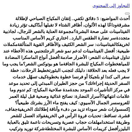
التجاوز إلى المحتوى
أحدث المواضيع:
5 دقائق تكفي.. إتقان المكياج الصباحي لإطلالة
مشرقة
وداعًا لهذه الألوان، أظافر الشتاء لا تقبلها أبدًا
كيف تؤثر زيادة
الفيتامينات على صحة البشرة؟
مجموعة العناية بالشعر للرجال، لجاذبية
متجددة
سر نضارة الطقس البارد.. اختاري كريم الأساس المناسب
لخريفك
الفيتامينات: سر الشعر الكثيف والأظافر القوية المتألقة
مكملات
طبيعية: أفضل الفيتامينات لدعم نمو شعر الرجل
تجنبي هذه الأخطاء عند
تناول فيتامينات الشعر: الأضرار صادمة!
أفضل أنواع الماسكرا المضادة
للمياه
خطوات المكياج للبشرة الجافة
ما هو بوتوكس الشعر؟
ما يجب وما
لا يجب فعله بعد الحلاقة: دليلك لتجنب البثور
تخطيط الرحلات: خطة
سفر الى كندا او بلجيكا أو فرنسا خطوة بخطوة
كيف تسهّل خدمات
السفر الحديثة إجراءاتك؟ من حجز الطيران المبدئي إلى تحديد موعد
في مركز التأشيرات الموحد بجدة
مدة صلاحية المكياج: كم تدوم وما
علامات انتهائها؟
أسرار النضارة: نصائح غذائية وصحية قبل ليلة العمر
للعروس
سر الجمال الآسيوي: كيف يفتح ماء الأرز بشرتك طبيعياً؟
إكسسوارات شعر سوداء تزيد من دفء وأناقة إطلالتك الخريفية
جفاف،
قشرة، تساقط: تحديات فروة الرأس في الخريف
فوائد العسل للشعر
وطريقة استخدامه
لفات حجاب عصرية وتسريحات ناعمة تليق بالعباية
البليزر
أفضل كريمات الأساس للبشرة المختلطة
شركة توريد وتركيب