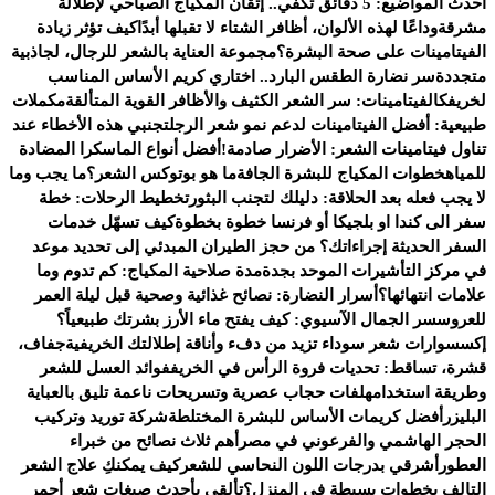
أحدث المواضيع:
5 دقائق تكفي.. إتقان المكياج الصباحي لإطلالة
مشرقة
وداعًا لهذه الألوان، أظافر الشتاء لا تقبلها أبدًا
كيف تؤثر زيادة
الفيتامينات على صحة البشرة؟
مجموعة العناية بالشعر للرجال، لجاذبية
متجددة
سر نضارة الطقس البارد.. اختاري كريم الأساس المناسب
لخريفك
الفيتامينات: سر الشعر الكثيف والأظافر القوية المتألقة
مكملات
طبيعية: أفضل الفيتامينات لدعم نمو شعر الرجل
تجنبي هذه الأخطاء عند
تناول فيتامينات الشعر: الأضرار صادمة!
أفضل أنواع الماسكرا المضادة
للمياه
خطوات المكياج للبشرة الجافة
ما هو بوتوكس الشعر؟
ما يجب وما
لا يجب فعله بعد الحلاقة: دليلك لتجنب البثور
تخطيط الرحلات: خطة
سفر الى كندا او بلجيكا أو فرنسا خطوة بخطوة
كيف تسهّل خدمات
السفر الحديثة إجراءاتك؟ من حجز الطيران المبدئي إلى تحديد موعد
في مركز التأشيرات الموحد بجدة
مدة صلاحية المكياج: كم تدوم وما
علامات انتهائها؟
أسرار النضارة: نصائح غذائية وصحية قبل ليلة العمر
للعروس
سر الجمال الآسيوي: كيف يفتح ماء الأرز بشرتك طبيعياً؟
إكسسوارات شعر سوداء تزيد من دفء وأناقة إطلالتك الخريفية
جفاف،
قشرة، تساقط: تحديات فروة الرأس في الخريف
فوائد العسل للشعر
وطريقة استخدامه
لفات حجاب عصرية وتسريحات ناعمة تليق بالعباية
البليزر
أفضل كريمات الأساس للبشرة المختلطة
شركة توريد وتركيب
الحجر الهاشمي والفرعوني في مصر
أهم ثلاث نصائح من خبراء
العطور
أشرقي بدرجات اللون النحاسي للشعر
كيف يمكنكِ علاج الشعر
التالف بخطوات بسيطة في المنزل؟
تألقي بأحدث صبغات شعر أحمر