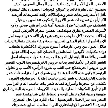
الأخضر.. الحل الآمن لبشرة صافية
أسرار الجمال المغربي.. كيف
تحصلين على بشرة كالحرير؟
مواقع كوبونات الخصم: دليلك للتسوق
بأقل الأسعار
تسريحات شعر ويفي
إطلالات رائعة لتسريحات أفريقية
للكبار
أجمل تسريحات شعر الأفرو الرائع
كيف تتخلصين من فيلر
الشفايف في المنزل؟ طرق طبيعية آمنة
شعر أفريقي صحي ولامع
لأميرتك الصغيرة بطرق سهلة
كيف تقصين شعرك الأفريقي لتبدو
إطلالتك متجددة؟
كل ما يجب معرفته عن فيلر الأنف: فوائد ومخاطر
الإجراء
أسرار القناع المنقي لتحسين صحة ونقاء بشرتك بفعالية
ترندات
ظلال العيون من وحي عارضات أسبوع نيويورك 2026
بشرة نشطة..
فوائد مكعبات الألوفيرا المذهلة
ذيل الحصان الجانبي، إطلالة تجمع
السحر والأناقة الليلية
دليل العودة للمدرسة: خطوات بسيطة لعمل
الشعر الكيرلي للأطفال
تسريحات عروس الخريف
تسريحة اللوب القصير
تزين عروس الخريف
علاج حب الشباب بفروة الرأس: الأسباب والحلول
الرئيسية
تجنبي هذه الأخطاء عند تلوين شعرك في المنزل
صبغات شعر
تناسب الخريف
صبغات شعر ثلجي تناسب إطلالة الخريف
انواع العيون
تكشف عن سحرها وأسرارها
قصات شعر بنات تناسب العام الدراسي
الجديد
أبرز المكونات الضارة والمفيدة بالكريمات المرطبة للبشرة
طرق
طبيعية وطبية لعلاج ترهل الوجه والحفاظ على شبابه
قصة شعر
الديغراديه: سر الجمال الفرنسي
هل الماء البارد هو الحل السحري
لبشرتك؟ اكتشفي الإجابة
اختاري الغرة المناسبة لطابع شخصيتك