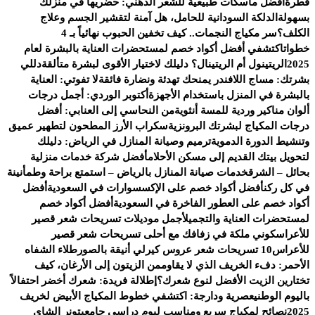
قطرة
أفضل ماسكات طبيعية للشعر الدهني: حضريها في منزلك
بسهولة
الدلكة السودانية للحامل، هل آمنة لتقشير الجسم وعلاج
الكلف؟
سر مكياج النجمات.. كيف تخفين الحبوب نهائياً بـ 4
خطوات
اكتشفي أفضل أكواد خصم لمستحضرات العناية بالبشرة لعام
2025
الريتينول أم الريتينال؟ دليلك لاختيار الأقوى لبشرة متألقة
دللي
بشرتك: مساج اللافندر يمنحك تهدئة ونضارة فائقة
لا تفوتي: العناية
بالبشرة في المنزل باستخدام الأجهزة
أكتوبر الوردي: أجمل درجات
ألوان مناكير وردية للمسة أنثوية
من النحاسي إلى العنابي: أفضل
درجات المكياج لبشرتك البرونزية
سكراب الأرز المطحون لتطهير عميق
وتنشيط الدورة الدموية
ترميم وصيانة المنازل في الرياض: دليلك
لتحويل بيتك القديم إلى مسكن الأحلام
أفضل شركة خدمات منزلية
بحائل – الشرق
خدمات صيانة المنازل بالرياض – استمتع براحة وطمأنينة
في كل ركن
أفضل أكواد خصم على الإكسسوارات في السعودية
أفضل
أكواد خصم على العطور الفاخرة في السعودية
أفضل أكواد خصم
لمستحضرات العناية والتجميل
أجمل موديلات تسريحات شعر قصير
للأعراس
كوني ملكة في زفافك مع أحلى تسريحات شعر قصير
للأعراس
10 تسريحات شعر عروس كيرلي أنيقة بالصور
طلاء الشفاه
الأحمر: دفء الخريف الذي لا يقاوم
من الزيتون إلى الأرغان، كيف
تختارين الزيت الأفضل لنوع شعرك؟
إطلالة فريدة: شعرك أخضر احتفالاً
باليوم الوطني
عصرية ودارجة: اكتشفي خطوط المكياج الأبيض لخريف
2025
نصائح لمكياج سريع ومناسب ليوم دراسي جامعي
تونر الشاي