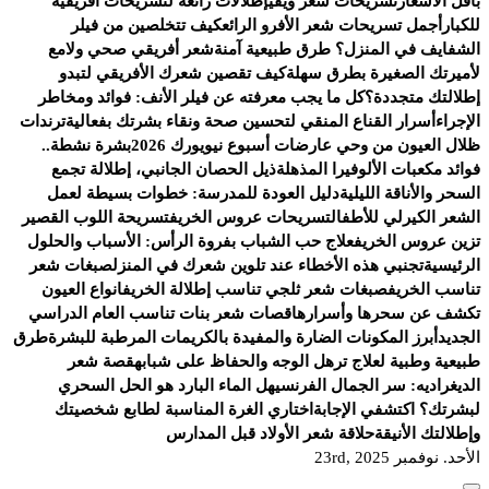
بأقل الأسعار
تسريحات شعر ويفي
إطلالات رائعة لتسريحات أفريقية
للكبار
أجمل تسريحات شعر الأفرو الرائع
كيف تتخلصين من فيلر
الشفايف في المنزل؟ طرق طبيعية آمنة
شعر أفريقي صحي ولامع
لأميرتك الصغيرة بطرق سهلة
كيف تقصين شعرك الأفريقي لتبدو
إطلالتك متجددة؟
كل ما يجب معرفته عن فيلر الأنف: فوائد ومخاطر
الإجراء
أسرار القناع المنقي لتحسين صحة ونقاء بشرتك بفعالية
ترندات
ظلال العيون من وحي عارضات أسبوع نيويورك 2026
بشرة نشطة..
فوائد مكعبات الألوفيرا المذهلة
ذيل الحصان الجانبي، إطلالة تجمع
السحر والأناقة الليلية
دليل العودة للمدرسة: خطوات بسيطة لعمل
الشعر الكيرلي للأطفال
تسريحات عروس الخريف
تسريحة اللوب القصير
تزين عروس الخريف
علاج حب الشباب بفروة الرأس: الأسباب والحلول
الرئيسية
تجنبي هذه الأخطاء عند تلوين شعرك في المنزل
صبغات شعر
تناسب الخريف
صبغات شعر ثلجي تناسب إطلالة الخريف
انواع العيون
تكشف عن سحرها وأسرارها
قصات شعر بنات تناسب العام الدراسي
الجديد
أبرز المكونات الضارة والمفيدة بالكريمات المرطبة للبشرة
طرق
طبيعية وطبية لعلاج ترهل الوجه والحفاظ على شبابه
قصة شعر
الديغراديه: سر الجمال الفرنسي
هل الماء البارد هو الحل السحري
لبشرتك؟ اكتشفي الإجابة
اختاري الغرة المناسبة لطابع شخصيتك
وإطلالتك الأنيقة
حلاقة شعر الأولاد قبل المدارس
الأحد. نوفمبر 23rd, 2025