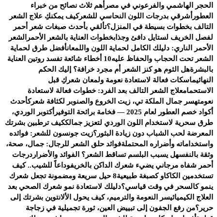
الحجر الهاشمي والفرعوني في مصر
أهم ثلاث نصائح من خبراء
العطور
أشرقي بدرجات اللون النحاسي للشعر
كيف يمكنكِ علاج الشعر
التالف بخطوات بسيطة في المنزل؟
تألقي بأحدث صبغات شعر أحمر
لفصل الخريف لستايل دافئ وجذاب
خطوات العناية بالشعر الأحمر
الشعر
الأحمر الناري: دليلك الكامل لحماية اللون واللمعان
أفضل طرق لحماية
الشعر تحت الحجاب والحفاظ عليه
10 أخطاء شائعة تفسد روتين العناية
بالبشرة
هل الثوم هو كنز الشعر أم مجرد خرافة؟ إليك الحكم
النهائي
ماسكات فعالة لاستعادة نعومة ولمعان شعركِ قبل
الاستحمام
علاج الشعر التالف بعد الفرد: خطوات فعالة لاستعادة
نعومته
سر جمال الملكة تي، زيت الخروع والصنوبر لكثافة شعرك
أحدث
أكواد خصم العطور لعام 2025 — فخامة برائحة التوفير
أكتوبر الوردي،
طرق سحرية لاستخدام اللون الوردي لتعزيز جمالك
كيف ترطبين بشرتك
المعرضة لحب الشباب دون زيادة البثور؟
زيت جونسون للشعر: فوائده
واستخداماته وأضراره المحتملة
فوائد حلق الشعر للرجال: جمال، صحة،
وثقة بالنفس
هل يسبب البلسم تساقط الشعر؟ الفوائد والأضرار
درجات
أحمر شفاه مرجاني يضيء شعرك الداكن بالخريف
وداعاً للشيب.. كيف
تستخدمين الكاكاو كصبغة طبيعية
8 حيل سريعة ومضمونة تجعل شعرك
ينمو كالسحر في وقت قياسي؟
دليلك لاستعادة نمو شعرك الصحي بعد
العلاج الكيميائي
سر النعومة والترميم، كيف يحول الألانتوين بشرتك إلى
حرير؟
من رفع الجفون إلى تبييض العين، ثورة تجميلية في زجاجة