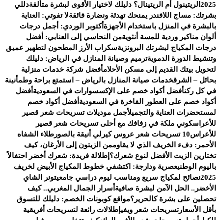
2025
الريتينول أم الريتينال؟ دليلك لاختيار الأقوى لبشرة متألقة
دللي
بشرتك: مساج اللافندر يمنحك تهدئة ونضارة فائقة
لا تفوتي: العناية
بالبشرة في المنزل باستخدام الأجهزة
أكتوبر الوردي: أجمل درجات
ألوان مناكير وردية للمسة أنثوية
من النحاسي إلى العنابي: أفضل
درجات المكياج لبشرتك البرونزية
سكراب الأرز المطحون لتطهير عميق
وتنشيط الدورة الدموية
ترميم وصيانة المنازل في الرياض: دليلك
لتحويل بيتك القديم إلى مسكن الأحلام
أفضل شركة خدمات منزلية
بحائل – الشرق
خدمات صيانة المنازل بالرياض – استمتع براحة وطمأنينة
في كل ركن
أفضل أكواد خصم على الإكسسوارات في السعودية
أفضل
أكواد خصم على العطور الفاخرة في السعودية
أفضل أكواد خصم
لمستحضرات العناية والتجميل
أجمل موديلات تسريحات شعر قصير
للأعراس
كوني ملكة في زفافك مع أحلى تسريحات شعر قصير
للأعراس
10 تسريحات شعر عروس كيرلي أنيقة بالصور
طلاء الشفاه
الأحمر: دفء الخريف الذي لا يقاوم
من الزيتون إلى الأرغان، كيف
تختارين الزيت الأفضل لنوع شعرك؟
إطلالة فريدة: شعرك أخضر احتفالاً
باليوم الوطني
عصرية ودارجة: اكتشفي خطوط المكياج الأبيض لخريف
2025
نصائح لمكياج سريع ومناسب ليوم دراسي جامعي
تونر الشاي
الأخضر.. الحل الآمن لبشرة صافية
أسرار الجمال المغربي.. كيف
تحصلين على بشرة كالحرير؟
مواقع كوبونات الخصم: دليلك للتسوق
بأقل الأسعار
تسريحات شعر ويفي
إطلالات رائعة لتسريحات أفريقية