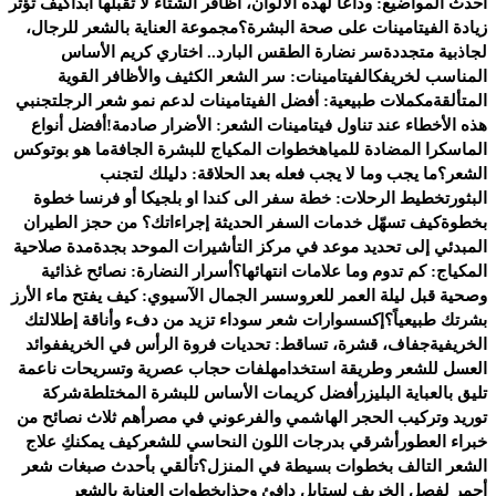
أحدث المواضيع:
وداعًا لهذه الألوان، أظافر الشتاء لا تقبلها أبدًا
كيف تؤثر
زيادة الفيتامينات على صحة البشرة؟
مجموعة العناية بالشعر للرجال،
لجاذبية متجددة
سر نضارة الطقس البارد.. اختاري كريم الأساس
المناسب لخريفك
الفيتامينات: سر الشعر الكثيف والأظافر القوية
المتألقة
مكملات طبيعية: أفضل الفيتامينات لدعم نمو شعر الرجل
تجنبي
هذه الأخطاء عند تناول فيتامينات الشعر: الأضرار صادمة!
أفضل أنواع
الماسكرا المضادة للمياه
خطوات المكياج للبشرة الجافة
ما هو بوتوكس
الشعر؟
ما يجب وما لا يجب فعله بعد الحلاقة: دليلك لتجنب
البثور
تخطيط الرحلات: خطة سفر الى كندا او بلجيكا أو فرنسا خطوة
بخطوة
كيف تسهّل خدمات السفر الحديثة إجراءاتك؟ من حجز الطيران
المبدئي إلى تحديد موعد في مركز التأشيرات الموحد بجدة
مدة صلاحية
المكياج: كم تدوم وما علامات انتهائها؟
أسرار النضارة: نصائح غذائية
وصحية قبل ليلة العمر للعروس
سر الجمال الآسيوي: كيف يفتح ماء الأرز
بشرتك طبيعياً؟
إكسسوارات شعر سوداء تزيد من دفء وأناقة إطلالتك
الخريفية
جفاف، قشرة، تساقط: تحديات فروة الرأس في الخريف
فوائد
العسل للشعر وطريقة استخدامه
لفات حجاب عصرية وتسريحات ناعمة
تليق بالعباية البليزر
أفضل كريمات الأساس للبشرة المختلطة
شركة
توريد وتركيب الحجر الهاشمي والفرعوني في مصر
أهم ثلاث نصائح من
خبراء العطور
أشرقي بدرجات اللون النحاسي للشعر
كيف يمكنكِ علاج
الشعر التالف بخطوات بسيطة في المنزل؟
تألقي بأحدث صبغات شعر
أحمر لفصل الخريف لستايل دافئ وجذاب
خطوات العناية بالشعر