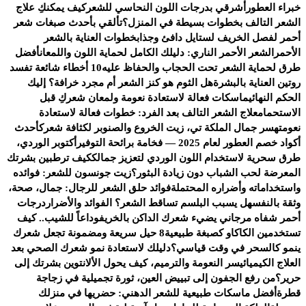
خبراء العطور
أشرقي بدرجات اللون النحاسي للشعر
كيف يمكنكِ علاج
الشعر التالف بخطوات بسيطة في المنزل؟
تألقي بأحدث صبغات شعر
أحمر لفصل الخريف لستايل دافئ وجذاب
خطوات العناية بالشعر
الأحمر
الشعر الأحمر الناري: دليلك الكامل لحماية اللون واللمعان
أفضل
طرق لحماية الشعر تحت الحجاب والحفاظ عليه
10 أخطاء شائعة تفسد
روتين العناية بالبشرة
هل الثوم هو كنز الشعر أم مجرد خرافة؟ إليك
الحكم النهائي
ماسكات فعالة لاستعادة نعومة ولمعان شعركِ قبل
الاستحمام
علاج الشعر التالف بعد الفرد: خطوات فعالة لاستعادة
نعومته
سر جمال الملكة تي، زيت الخروع والصنوبر لكثافة شعرك
أحدث
أكواد خصم العطور لعام 2025 — فخامة برائحة التوفير
أكتوبر الوردي،
طرق سحرية لاستخدام اللون الوردي لتعزيز جمالك
كيف ترطبين بشرتك
المعرضة لحب الشباب دون زيادة البثور؟
زيت جونسون للشعر: فوائده
واستخداماته وأضراره المحتملة
فوائد حلق الشعر للرجال: جمال، صحة،
وثقة بالنفس
هل يسبب البلسم تساقط الشعر؟ الفوائد والأضرار
درجات
أحمر شفاه مرجاني يضيء شعرك الداكن بالخريف
وداعاً للشيب.. كيف
تستخدمين الكاكاو كصبغة طبيعية
8 حيل سريعة ومضمونة تجعل شعرك
ينمو كالسحر في وقت قياسي؟
دليلك لاستعادة نمو شعرك الصحي بعد
العلاج الكيميائي
سر النعومة والترميم، كيف يحول الألانتوين بشرتك إلى
حرير؟
من رفع الجفون إلى تبييض العين، ثورة تجميلية في زجاجة
قطرة
أفضل ماسكات طبيعية للشعر الدهني: حضريها في منزلك