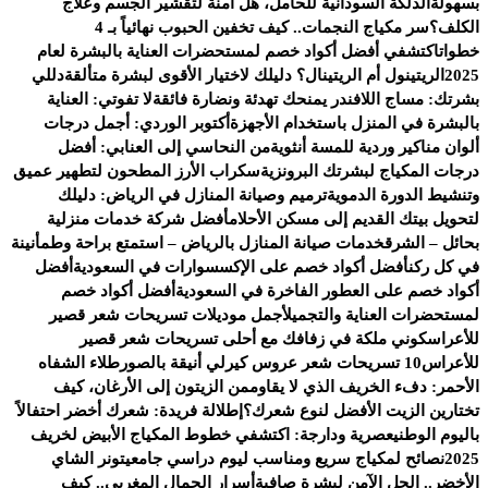
بسهولة
الدلكة السودانية للحامل، هل آمنة لتقشير الجسم وعلاج
الكلف؟
سر مكياج النجمات.. كيف تخفين الحبوب نهائياً بـ 4
خطوات
اكتشفي أفضل أكواد خصم لمستحضرات العناية بالبشرة لعام
2025
الريتينول أم الريتينال؟ دليلك لاختيار الأقوى لبشرة متألقة
دللي
بشرتك: مساج اللافندر يمنحك تهدئة ونضارة فائقة
لا تفوتي: العناية
بالبشرة في المنزل باستخدام الأجهزة
أكتوبر الوردي: أجمل درجات
ألوان مناكير وردية للمسة أنثوية
من النحاسي إلى العنابي: أفضل
درجات المكياج لبشرتك البرونزية
سكراب الأرز المطحون لتطهير عميق
وتنشيط الدورة الدموية
ترميم وصيانة المنازل في الرياض: دليلك
لتحويل بيتك القديم إلى مسكن الأحلام
أفضل شركة خدمات منزلية
بحائل – الشرق
خدمات صيانة المنازل بالرياض – استمتع براحة وطمأنينة
في كل ركن
أفضل أكواد خصم على الإكسسوارات في السعودية
أفضل
أكواد خصم على العطور الفاخرة في السعودية
أفضل أكواد خصم
لمستحضرات العناية والتجميل
أجمل موديلات تسريحات شعر قصير
للأعراس
كوني ملكة في زفافك مع أحلى تسريحات شعر قصير
للأعراس
10 تسريحات شعر عروس كيرلي أنيقة بالصور
طلاء الشفاه
الأحمر: دفء الخريف الذي لا يقاوم
من الزيتون إلى الأرغان، كيف
تختارين الزيت الأفضل لنوع شعرك؟
إطلالة فريدة: شعرك أخضر احتفالاً
باليوم الوطني
عصرية ودارجة: اكتشفي خطوط المكياج الأبيض لخريف
2025
نصائح لمكياج سريع ومناسب ليوم دراسي جامعي
تونر الشاي
الأخضر.. الحل الآمن لبشرة صافية
أسرار الجمال المغربي.. كيف