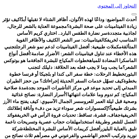
التجاوز إلى المحتوى
أحدث المواضيع:
وداعًا لهذه الألوان، أظافر الشتاء لا تقبلها أبدًا
كيف تؤثر
زيادة الفيتامينات على صحة البشرة؟
مجموعة العناية بالشعر للرجال،
لجاذبية متجددة
سر نضارة الطقس البارد.. اختاري كريم الأساس
المناسب لخريفك
الفيتامينات: سر الشعر الكثيف والأظافر القوية
المتألقة
مكملات طبيعية: أفضل الفيتامينات لدعم نمو شعر الرجل
تجنبي
هذه الأخطاء عند تناول فيتامينات الشعر: الأضرار صادمة!
أفضل أنواع
الماسكرا المضادة للمياه
خطوات المكياج للبشرة الجافة
ما هو بوتوكس
الشعر؟
ما يجب وما لا يجب فعله بعد الحلاقة: دليلك لتجنب
البثور
تخطيط الرحلات: خطة سفر الى كندا او بلجيكا أو فرنسا خطوة
بخطوة
كيف تسهّل خدمات السفر الحديثة إجراءاتك؟ من حجز الطيران
المبدئي إلى تحديد موعد في مركز التأشيرات الموحد بجدة
مدة صلاحية
المكياج: كم تدوم وما علامات انتهائها؟
أسرار النضارة: نصائح غذائية
وصحية قبل ليلة العمر للعروس
سر الجمال الآسيوي: كيف يفتح ماء الأرز
بشرتك طبيعياً؟
إكسسوارات شعر سوداء تزيد من دفء وأناقة إطلالتك
الخريفية
جفاف، قشرة، تساقط: تحديات فروة الرأس في الخريف
فوائد
العسل للشعر وطريقة استخدامه
لفات حجاب عصرية وتسريحات ناعمة
تليق بالعباية البليزر
أفضل كريمات الأساس للبشرة المختلطة
شركة
توريد وتركيب الحجر الهاشمي والفرعوني في مصر
أهم ثلاث نصائح من