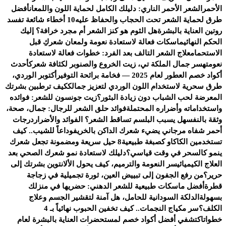
الأحمر
الشعر الأحمر الناري: دليلك الكامل لحماية اللون واللمعان
أفضل
طرق لحماية الشعر تحت الحجاب والحفاظ عليه
10 أخطاء شائعة تفسد
روتين العناية بالبشرة
هل الثوم هو كنز الشعر أم مجرد خرافة؟ إليك
الحكم النهائي
ماسكات فعالة لاستعادة نعومة ولمعان شعركِ قبل
الاستحمام
علاج الشعر التالف بعد الفرد: خطوات فعالة لاستعادة
نعومته
سر جمال الملكة تي، زيت الخروع والصنوبر لكثافة شعرك
أحدث
أكواد خصم العطور لعام 2025 — فخامة برائحة التوفير
أكتوبر الوردي،
طرق سحرية لاستخدام اللون الوردي لتعزيز جمالك
كيف ترطبين بشرتك
المعرضة لحب الشباب دون زيادة البثور؟
زيت جونسون للشعر: فوائده
واستخداماته وأضراره المحتملة
فوائد حلق الشعر للرجال: جمال، صحة،
وثقة بالنفس
هل يسبب البلسم تساقط الشعر؟ الفوائد والأضرار
درجات
أحمر شفاه مرجاني يضيء شعرك الداكن بالخريف
وداعاً للشيب.. كيف
تستخدمين الكاكاو كصبغة طبيعية
8 حيل سريعة ومضمونة تجعل شعرك
ينمو كالسحر في وقت قياسي؟
دليلك لاستعادة نمو شعرك الصحي بعد
العلاج الكيميائي
سر النعومة والترميم، كيف يحول الألانتوين بشرتك إلى
حرير؟
من رفع الجفون إلى تبييض العين، ثورة تجميلية في زجاجة
قطرة
أفضل ماسكات طبيعية للشعر الدهني: حضريها في منزلك
بسهولة
الدلكة السودانية للحامل، هل آمنة لتقشير الجسم وعلاج
الكلف؟
سر مكياج النجمات.. كيف تخفين الحبوب نهائياً بـ 4
خطوات
اكتشفي أفضل أكواد خصم لمستحضرات العناية بالبشرة لعام