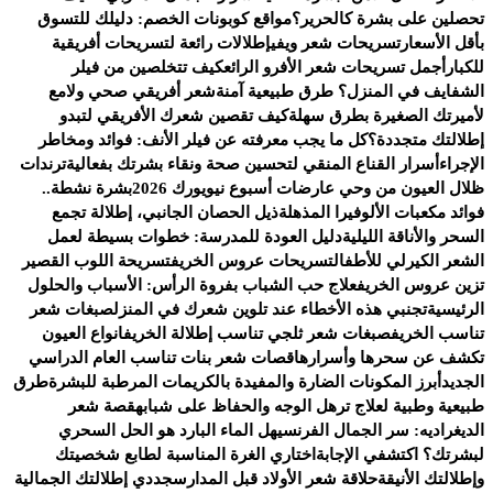
تحصلين على بشرة كالحرير؟
مواقع كوبونات الخصم: دليلك للتسوق
بأقل الأسعار
تسريحات شعر ويفي
إطلالات رائعة لتسريحات أفريقية
للكبار
أجمل تسريحات شعر الأفرو الرائع
كيف تتخلصين من فيلر
الشفايف في المنزل؟ طرق طبيعية آمنة
شعر أفريقي صحي ولامع
لأميرتك الصغيرة بطرق سهلة
كيف تقصين شعرك الأفريقي لتبدو
إطلالتك متجددة؟
كل ما يجب معرفته عن فيلر الأنف: فوائد ومخاطر
الإجراء
أسرار القناع المنقي لتحسين صحة ونقاء بشرتك بفعالية
ترندات
ظلال العيون من وحي عارضات أسبوع نيويورك 2026
بشرة نشطة..
فوائد مكعبات الألوفيرا المذهلة
ذيل الحصان الجانبي، إطلالة تجمع
السحر والأناقة الليلية
دليل العودة للمدرسة: خطوات بسيطة لعمل
الشعر الكيرلي للأطفال
تسريحات عروس الخريف
تسريحة اللوب القصير
تزين عروس الخريف
علاج حب الشباب بفروة الرأس: الأسباب والحلول
الرئيسية
تجنبي هذه الأخطاء عند تلوين شعرك في المنزل
صبغات شعر
تناسب الخريف
صبغات شعر ثلجي تناسب إطلالة الخريف
انواع العيون
تكشف عن سحرها وأسرارها
قصات شعر بنات تناسب العام الدراسي
الجديد
أبرز المكونات الضارة والمفيدة بالكريمات المرطبة للبشرة
طرق
طبيعية وطبية لعلاج ترهل الوجه والحفاظ على شبابه
قصة شعر
الديغراديه: سر الجمال الفرنسي
هل الماء البارد هو الحل السحري
لبشرتك؟ اكتشفي الإجابة
اختاري الغرة المناسبة لطابع شخصيتك
وإطلالتك الأنيقة
حلاقة شعر الأولاد قبل المدارس
جددي إطلالتك الجمالية