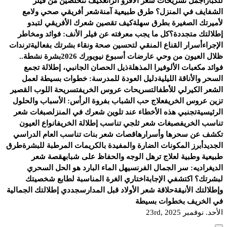
للكبار
أجمل تسريحات شعر الأفرو الرائع
كيف تتخلصين من فيلر
الشفايف في المنزل؟ طرق طبيعية آمنة
شعر أفريقي صحي ولامع
لأميرتك الصغيرة بطرق سهلة
كيف تقصين شعرك الأفريقي لتبدو
إطلالتك متجددة؟
كل ما يجب معرفته عن فيلر الأنف: فوائد ومخاطر
الإجراء
أسرار القناع المنقي لتحسين صحة ونقاء بشرتك بفعالية
ترندات
ظلال العيون من وحي عارضات أسبوع نيويورك 2026
بشرة نشطة..
فوائد مكعبات الألوفيرا المذهلة
ذيل الحصان الجانبي، إطلالة تجمع
السحر والأناقة الليلية
دليل العودة للمدرسة: خطوات بسيطة لعمل
الشعر الكيرلي للأطفال
تسريحات عروس الخريف
تسريحة اللوب القصير
تزين عروس الخريف
علاج حب الشباب بفروة الرأس: الأسباب والحلول
الرئيسية
تجنبي هذه الأخطاء عند تلوين شعرك في المنزل
صبغات شعر
تناسب الخريف
صبغات شعر ثلجي تناسب إطلالة الخريف
انواع العيون
تكشف عن سحرها وأسرارها
قصات شعر بنات تناسب العام الدراسي
الجديد
أبرز المكونات الضارة والمفيدة بالكريمات المرطبة للبشرة
طرق
طبيعية وطبية لعلاج ترهل الوجه والحفاظ على شبابه
قصة شعر
الديغراديه: سر الجمال الفرنسي
هل الماء البارد هو الحل السحري
لبشرتك؟ اكتشفي الإجابة
اختاري الغرة المناسبة لطابع شخصيتك
وإطلالتك الأنيقة
حلاقة شعر الأولاد قبل المدارس
جددي إطلالتك الجمالية
في الخريف بخطوات بسيطة
الأحد. نوفمبر 23rd, 2025