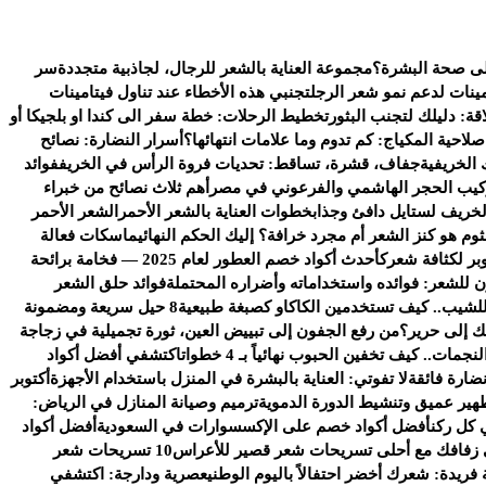
على صحة البشرة؟
مجموعة العناية بالشعر للرجال، لجاذبية متجددة
سر
ينات لدعم نمو شعر الرجل
تجنبي هذه الأخطاء عند تناول فيتامينات
قة: دليلك لتجنب البثور
تخطيط الرحلات: خطة سفر الى كندا او بلجيكا أو
لاحية المكياج: كم تدوم وما علامات انتهائها؟
أسرار النضارة: نصائح
الخريفية
جفاف، قشرة، تساقط: تحديات فروة الرأس في الخريف
فوائد
ركيب الحجر الهاشمي والفرعوني في مصر
أهم ثلاث نصائح من خبراء
خريف لستايل دافئ وجذاب
خطوات العناية بالشعر الأحمر
الشعر الأحمر
ثوم هو كنز الشعر أم مجرد خرافة؟ إليك الحكم النهائي
ماسكات فعالة
بر لكثافة شعرك
أحدث أكواد خصم العطور لعام 2025 — فخامة برائحة
للشعر: فوائده واستخداماته وأضراره المحتملة
فوائد حلق الشعر
 للشيب.. كيف تستخدمين الكاكاو كصبغة طبيعية
8 حيل سريعة ومضمونة
تك إلى حرير؟
من رفع الجفون إلى تبييض العين، ثورة تجميلية في زجاجة
مات.. كيف تخفين الحبوب نهائياً بـ 4 خطوات
اكتشفي أفضل أكواد
ضارة فائقة
لا تفوتي: العناية بالبشرة في المنزل باستخدام الأجهزة
أكتوبر
هير عميق وتنشيط الدورة الدموية
ترميم وصيانة المنازل في الرياض:
 كل ركن
أفضل أكواد خصم على الإكسسوارات في السعودية
أفضل أكواد
 زفافك مع أحلى تسريحات شعر قصير للأعراس
10 تسريحات شعر
 فريدة: شعرك أخضر احتفالاً باليوم الوطني
عصرية ودارجة: اكتشفي