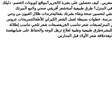
لمغربي.. كيف تحصلين على بشرة كالحرير؟
مواقع كوبونات الخصم: دليلك
ي المنزل؟ طرق طبيعية آمنة
شعر أفريقي صحي ولامع لأميرتك
منقي لتحسين صحة ونقاء بشرتك بفعالية
ترندات ظلال العيون من وحي
مدرسة: خطوات بسيطة لعمل الشعر الكيرلي للأطفال
تسريحات عروس
المنزل
صبغات شعر تناسب الخريف
صبغات شعر ثلجي تناسب إطلالة
للبشرة
طرق طبيعية وطبية لعلاج ترهل الوجه والحفاظ على شبابه
قصة
يقة
حلاقة شعر الأولاد قبل المدارس