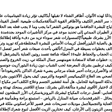
داعًا لهذه الألوان، أظافر الشتاء لا تقبلها أبدًا
كيف تؤثر زيادة الفيتامينات 
: سر الشعر الكثيف والأظافر القوية المتألقة
مكملات طبيعية: أفضل الفيتام
اج للبشرة الجافة
ما هو بوتوكس الشعر؟
ما يجب وما لا يجب فعله بعد الحلا
 الطيران المبدئي إلى تحديد موعد في مركز التأشيرات الموحد بجدة
مدة ص
لأرز بشرتك طبيعياً؟
إكسسوارات شعر سوداء تزيد من دفء وأناقة إطلالتك 
العباية البليزر
أفضل كريمات الأساس للبشرة المختلطة
شركة توريد وت
تالف بخطوات بسيطة في المنزل؟
تألقي بأحدث صبغات شعر أحمر لفصل ال
 الحجاب والحفاظ عليه
10 أخطاء شائعة تفسد روتين العناية بالبشرة
هل ال
رد: خطوات فعالة لاستعادة نعومته
سر جمال الملكة تي، زيت الخروع والصنو
كيف ترطبين بشرتك المعرضة لحب الشباب دون زيادة البثور؟
زيت جونسون 
 والأضرار
درجات أحمر شفاه مرجاني يضيء شعرك الداكن بالخريف
وداعاً
صحي بعد العلاج الكيميائي
سر النعومة والترميم، كيف يحول الألانتوين بشر
دلكة السودانية للحامل، هل آمنة لتقشير الجسم وعلاج الكلف؟
سر مكياج النج
لك لاختيار الأقوى لبشرة متألقة
دللي بشرتك: مساج اللافندر يمنحك تهدئة ون
عنابي: أفضل درجات المكياج لبشرتك البرونزية
سكراب الأرز المطحون لتط
حائل – الشرق
خدمات صيانة المنازل بالرياض – استمتع براحة وطمأنينة في
ناية والتجميل
أجمل موديلات تسريحات شعر قصير للأعراس
كوني ملكة في
م
من الزيتون إلى الأرغان، كيف تختارين الزيت الأفضل لنوع شعرك؟
إطلالة