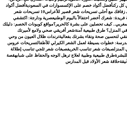
 كل ركن
أفضل أكواد خصم على الإكسسوارات في السعودية
أفضل أكواد
 زفافك مع أحلى تسريحات شعر قصير للأعراس
10 تسريحات شعر
 فريدة: شعرك أخضر احتفالاً باليوم الوطني
عصرية ودارجة: اكتشفي
لمغربي.. كيف تحصلين على بشرة كالحرير؟
مواقع كوبونات الخصم: دليلك
ي المنزل؟ طرق طبيعية آمنة
شعر أفريقي صحي ولامع لأميرتك
منقي لتحسين صحة ونقاء بشرتك بفعالية
ترندات ظلال العيون من وحي
مدرسة: خطوات بسيطة لعمل الشعر الكيرلي للأطفال
تسريحات عروس
المنزل
صبغات شعر تناسب الخريف
صبغات شعر ثلجي تناسب إطلالة
للبشرة
طرق طبيعية وطبية لعلاج ترهل الوجه والحفاظ على شبابه
قصة
يقة
حلاقة شعر الأولاد قبل المدارس