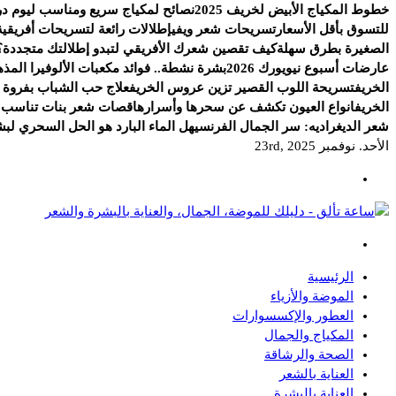
خطوط المكياج الأبيض لخريف 2025
نصائح لمكياج سريع ومناسب ليوم د
للتسوق بأقل الأسعار
تسريحات شعر ويفي
إطلالات رائعة لتسريحات أفريقية 
الصغيرة بطرق سهلة
كيف تقصين شعرك الأفريقي لتبدو إطلالتك متجددة؟
عارضات أسبوع نيويورك 2026
بشرة نشطة.. فوائد مكعبات الألوفيرا المذه
الخريف
تسريحة اللوب القصير تزين عروس الخريف
علاج حب الشباب بفروة ا
الخريف
انواع العيون تكشف عن سحرها وأسرارها
قصات شعر بنات تناسب ال
شعر الديغراديه: سر الجمال الفرنسي
هل الماء البارد هو الحل السحري لب
الأحد. نوفمبر 23rd, 2025
دليلك للموضة، الجمال، والعناية بالبشرة والشعر
الرئيسية
الموضة والأزياء
العطور والإكسسوارات
المكياج والجمال
الصحة والرشاقة
العناية بالشعر
العناية بالبشرة