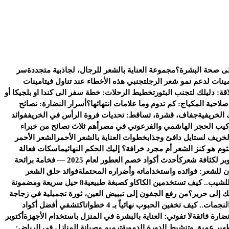
على صحة البشرة؟
مجموعة العناية بالشعر للرجال، لجاذبية متجددة
سر
ينات لدعم نمو شعر الرجل
تجنبي هذه الأخطاء عند تناول فيتامينات
قة: دليلك لتجنب البثور
تخطيط الرحلات: خطة سفر الى كندا او بلجيكا أو
لاحية المكياج: كم تدوم وما علامات انتهائها؟
أسرار النضارة: نصائح
الخريفية
جفاف، قشرة، تساقط: تحديات فروة الرأس في الخريف
فوائد
ركيب الحجر الهاشمي والفرعوني في مصر
أهم ثلاث نصائح من خبراء
خريف لستايل دافئ وجذاب
خطوات العناية بالشعر الأحمر
الشعر الأحمر
ثوم هو كنز الشعر أم مجرد خرافة؟ إليك الحكم النهائي
ماسكات فعالة
بر لكثافة شعرك
أحدث أكواد خصم العطور لعام 2025 — فخامة برائحة
للشعر: فوائده واستخداماته وأضراره المحتملة
فوائد حلق الشعر
 للشيب.. كيف تستخدمين الكاكاو كصبغة طبيعية
8 حيل سريعة ومضمونة
تك إلى حرير؟
من رفع الجفون إلى تبييض العين، ثورة تجميلية في زجاجة
مات.. كيف تخفين الحبوب نهائياً بـ 4 خطوات
اكتشفي أفضل أكواد
ضارة فائقة
لا تفوتي: العناية بالبشرة في المنزل باستخدام الأجهزة
أكتوبر
هير عميق وتنشيط الدورة الدموية
ترميم وصيانة المنازل في الرياض: