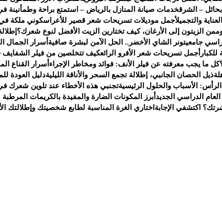
حائل – الشرق
خدمات صيانة المنازل بالرياض – استمتع براحة وطمأنينة في
ناية والتجميل
أجمل موديلات تسريحات شعر قصير للأعراس
كوني ملكة في
م
من الزيتون إلى الأرغان، كيف تختارين الزيت الأفضل لنوع شعرك؟
إطلالة
راسي جامعي
تونر الشاي الأخضر.. الحل الآمن لبشرة صافية
أسرار الجمال ا
للكبار
أجمل تسريحات شعر الأفرو الرائع
كيف تتخلصين من فيلر الشفايف ف
كل ما يجب معرفته عن فيلر الأنف: فوائد ومخاطر الإجراء
أسرار القناع ال
لة
ذيل الحصان الجانبي، إطلالة تجمع السحر والأناقة الليلية
دليل العودة لل
لرأس: الأسباب والحلول الرئيسية
تجنبي هذه الأخطاء عند تلوين شعرك في 
عام الدراسي الجديد
أبرز المكونات الضارة والمفيدة بالكريمات المرطبة 
شرتك؟ اكتشفي الإجابة
اختاري الغرة المناسبة لطابع شخصيتك وإطلالتك الأن