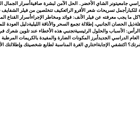
راسي جامعي
تونر الشاي الأخضر.. الحل الآمن لبشرة صافية
أسرار الجمال ا
للكبار
أجمل تسريحات شعر الأفرو الرائع
كيف تتخلصين من فيلر الشفايف ف
كل ما يجب معرفته عن فيلر الأنف: فوائد ومخاطر الإجراء
أسرار القناع ال
لة
ذيل الحصان الجانبي، إطلالة تجمع السحر والأناقة الليلية
دليل العودة لل
لرأس: الأسباب والحلول الرئيسية
تجنبي هذه الأخطاء عند تلوين شعرك في 
عام الدراسي الجديد
أبرز المكونات الضارة والمفيدة بالكريمات المرطبة 
شرتك؟ اكتشفي الإجابة
اختاري الغرة المناسبة لطابع شخصيتك وإطلالتك الأن