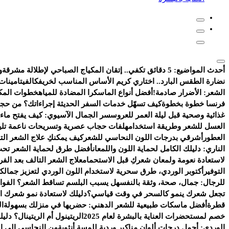
أحدث المواضيع:
5 دقائق تكفي.. إتقان المكياج الصباحي لإطلالة مشرقة
و
نضارة الطقس البارد.. اختاري كريم الأساس المناسب لخريفك
الفيتامينات
الشعر: الأضرار صادمة!
أفضل أنواع الماسكرا المضادة للمياه
خطوات المكي
فرنسا خطوة بخطوة
كيف تسهّل خدمات السفر الحديثة إجراءاتك؟ من حجز
غذائية وصحية قبل ليلة العمر للعروس
سر الجمال الآسيوي: كيف يفتح ماء ا
العسل للشعر وطريقة استخدامه
لفات حجاب عصرية وتسريحات ناعمة تليق ب
العطور
أشرقي بدرجات اللون النحاسي للشعر
كيف يمكنكِ علاج الشعر ال
الناري: دليلك الكامل لحماية اللون واللمعان
أفضل طرق لحماية الشعر تحت
لاستعادة نعومة ولمعان شعركِ قبل الاستحمام
علاج الشعر التالف بعد الف
التوفير
أكتوبر الوردي، طرق سحرية لاستخدام اللون الوردي لتعزيز جمالك
للرجال: جمال، صحة، وثقة بالنفس
هل يسبب البلسم تساقط الشعر؟ الفوائد
تجعل شعرك ينمو كالسحر في وقت قياسي؟
دليلك لاستعادة نمو شعرك ال
قطرة
أفضل ماسكات طبيعية للشعر الدهني: حضريها في منزلك بسهولة
ال
خصم لمستحضرات العناية بالبشرة لعام 2025
الريتينول أم الريتينال؟ دلي
الوردي: أجمل درجات ألوان مناكير وردية للمسة أنثوية
من النحاسي إلى ال