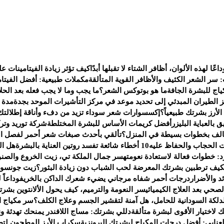
داعًا لهذه الألوان، أظافر الشتاء لا تقبلها أبدًا
كيف تؤثر زيادة الفيتامينات 
: سر الشعر الكثيف والأظافر القوية المتألقة
مكملات طبيعية: أفضل الفيتام
اج للبشرة الجافة
ما هو بوتوكس الشعر؟
ما يجب وما لا يجب فعله بعد الحلا
 الطيران المبدئي إلى تحديد موعد في مركز التأشيرات الموحد بجدة
مدة ص
لأرز بشرتك طبيعياً؟
إكسسوارات شعر سوداء تزيد من دفء وأناقة إطلالتك 
العباية البليزر
أفضل كريمات الأساس للبشرة المختلطة
شركة توريد وت
تالف بخطوات بسيطة في المنزل؟
تألقي بأحدث صبغات شعر أحمر لفصل ال
 الحجاب والحفاظ عليه
10 أخطاء شائعة تفسد روتين العناية بالبشرة
هل ال
رد: خطوات فعالة لاستعادة نعومته
سر جمال الملكة تي، زيت الخروع والصنو
كيف ترطبين بشرتك المعرضة لحب الشباب دون زيادة البثور؟
زيت جونسون 
 والأضرار
درجات أحمر شفاه مرجاني يضيء شعرك الداكن بالخريف
وداعاً
صحي بعد العلاج الكيميائي
سر النعومة والترميم، كيف يحول الألانتوين بشر
دلكة السودانية للحامل، هل آمنة لتقشير الجسم وعلاج الكلف؟
سر مكياج النج
لك لاختيار الأقوى لبشرة متألقة
دللي بشرتك: مساج اللافندر يمنحك تهدئة ون
عنابي: أفضل درجات المكياج لبشرتك البرونزية
سكراب الأرز المطحون لتط