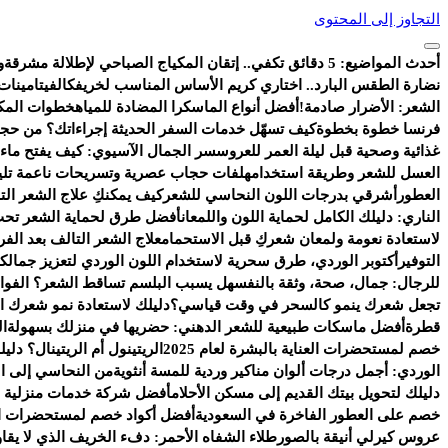
التجاوز إلى المحتوى
أحدث المواضيع:
5 دقائق تكفي.. إتقان المكياج الصباحي لإطلالة مشرقة
و
نضارة الطقس البارد.. اختاري كريم الأساس المناسب لخريفك
الفيتامينات
الشعر: الأضرار صادمة!
أفضل أنواع الماسكرا المضادة للمياه
خطوات المكي
فرنسا خطوة بخطوة
كيف تسهّل خدمات السفر الحديثة إجراءاتك؟ من حجز
غذائية وصحية قبل ليلة العمر للعروس
سر الجمال الآسيوي: كيف يفتح ماء ا
العسل للشعر وطريقة استخدامه
لفات حجاب عصرية وتسريحات ناعمة تليق ب
العطور
أشرقي بدرجات اللون النحاسي للشعر
كيف يمكنكِ علاج الشعر ال
الناري: دليلك الكامل لحماية اللون واللمعان
أفضل طرق لحماية الشعر تحت
لاستعادة نعومة ولمعان شعركِ قبل الاستحمام
علاج الشعر التالف بعد الف
التوفير
أكتوبر الوردي، طرق سحرية لاستخدام اللون الوردي لتعزيز جمالك
للرجال: جمال، صحة، وثقة بالنفس
هل يسبب البلسم تساقط الشعر؟ الفوائد
تجعل شعرك ينمو كالسحر في وقت قياسي؟
دليلك لاستعادة نمو شعرك ال
قطرة
أفضل ماسكات طبيعية للشعر الدهني: حضريها في منزلك بسهولة
ال
خصم لمستحضرات العناية بالبشرة لعام 2025
الريتينول أم الريتينال؟ دلي
الوردي: أجمل درجات ألوان مناكير وردية للمسة أنثوية
من النحاسي إلى ال
دليلك لتحويل بيتك القديم إلى مسكن الأحلام
أفضل شركة خدمات منزلية ب
خصم على العطور الفاخرة في السعودية
أفضل أكواد خصم لمستحضرات الع
عروس كيرلي أنيقة بالصور
طلاء الشفاه الأحمر: دفء الخريف الذي لا يقاو