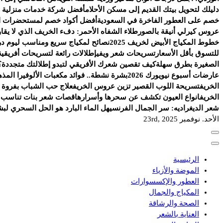
دليلك لتحويل بيتك القديم إلى مسكن الأحلام
أفضل شركة خدمات منزلية ب
خصم على العطور الفاخرة في السعودية
أفضل أكواد خصم لمستحضرات الع
عروس كيرلي أنيقة بالصور
طلاء الشفاه الأحمر: دفء الخريف الذي لا يقاو
خطوط المكياج الأبيض لخريف 2025
نصائح لمكياج سريع ومناسب ليوم د
للتسوق بأقل الأسعار
تسريحات شعر ويفي
إطلالات رائعة لتسريحات أفريقية 
الصغيرة بطرق سهلة
كيف تقصين شعرك الأفريقي لتبدو إطلالتك متجددة؟
عارضات أسبوع نيويورك 2026
بشرة نشطة.. فوائد مكعبات الألوفيرا المذه
الخريف
تسريحة اللوب القصير تزين عروس الخريف
علاج حب الشباب بفروة ا
الخريف
انواع العيون تكشف عن سحرها وأسرارها
قصات شعر بنات تناسب ال
شعر الديغراديه: سر الجمال الفرنسي
هل الماء البارد هو الحل السحري لب
الأحد. نوفمبر 23rd, 2025
الرئيسية
الموضة والأزياء
العطور والإكسسوارات
المكياج والجمال
الصحة والرشاقة
العناية بالشعر