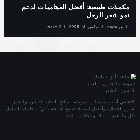
مكملات طبيعية: أفضل الفيتامينات لدعم
نمو شعر الرجل
من
nada
نوفمبر 18, 2025
2 views
اكتشفي أحدث صيحات الموضة، نصائح العناية بالبشرة والشعر،
أسرار الجمال، وأفضل المنتجات مع “ساعة تألق” – دليلك الشامل
لكل ما يخص الأناقة والجاذبية! 💄✨