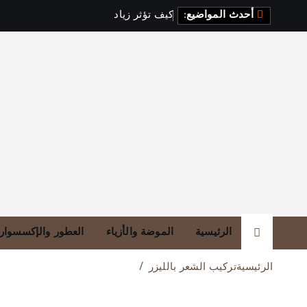
أحدث المواضيع:
ك
ي
ف
ت
ؤ
ث
ر
ز
ي
ا
د
ة
ا
ل
ف
ي
ت
الرئيسية
الموضة والأزياء
العطور والإكسسوار
الرئيسية
تركيب الشعر بالليزر