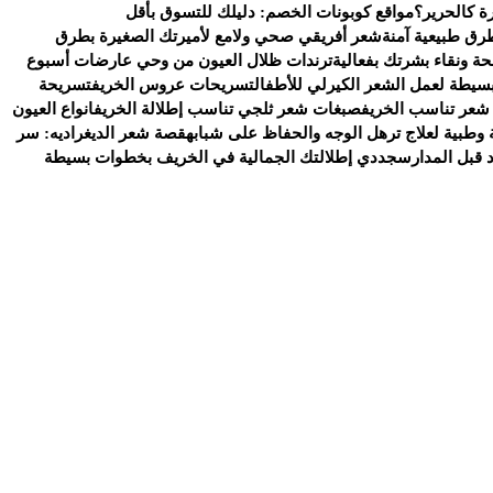
ة كالحرير؟
مواقع كوبونات الخصم: دليلك للتسوق بأقل
رق طبيعية آمنة
شعر أفريقي صحي ولامع لأميرتك الصغيرة بطرق
ة ونقاء بشرتك بفعالية
ترندات ظلال العيون من وحي عارضات أسبوع
سيطة لعمل الشعر الكيرلي للأطفال
تسريحات عروس الخريف
تسريحة
شعر تناسب الخريف
صبغات شعر ثلجي تناسب إطلالة الخريف
انواع العيون
وطبية لعلاج ترهل الوجه والحفاظ على شبابه
قصة شعر الديغراديه: سر
د قبل المدارس
جددي إطلالتك الجمالية في الخريف بخطوات بسيطة