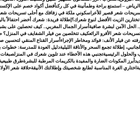
لرياض – استمتع براحة وطمأنينة في كل ركن
أفضل أكواد خصم على الإكسس
سريحات شعر قصير للأعراس
كوني ملكة في زفافك مع أحلى تسريحات شعر
 تختارين الزيت الأفضل لنوع شعرك؟
إطلالة فريدة: شعرك أخضر احتفالاً بالي
. الحل الآمن لبشرة صافية
أسرار الجمال المغربي.. كيف تحصلين على بشر
سريحات شعر الأفرو الرائع
كيف تتخلصين من فيلر الشفايف في المنزل؟ ط
ته عن فيلر الأنف: فوائد ومخاطر الإجراء
أسرار القناع المنقي لتحسين صح
انبي، إطلالة تجمع السحر والأناقة الليلية
دليل العودة للمدرسة: خطوات ب
 والحلول الرئيسية
تجنبي هذه الأخطاء عند تلوين شعرك في المنزل
صبغات 
يد
أبرز المكونات الضارة والمفيدة بالكريمات المرطبة للبشرة
طرق طبيعية 
ة
اختاري الغرة المناسبة لطابع شخصيتك وإطلالتك الأنيقة
حلاقة شعر الأولا