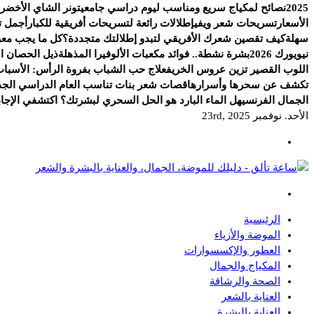
2025
نصائح لمكياج سريع ومناسب ليوم دراسي جامعي
تونر الشاي الأخضر.
الأسعار
تسريحات شعر ويفي
إطلالات رائعة لتسريحات أفريقية للكبار
أجمل ت
سهلة
كيف تقصين شعرك الأفريقي لتبدو إطلالتك متجددة؟
كل ما يجب معرف
نيويورك 2026
بشرة نشطة.. فوائد مكعبات الألوفيرا المذهلة
ذيل الحصان الج
اللوب القصير تزين عروس الخريف
علاج حب الشباب بفروة الرأس: الأسباب
تكشف عن سحرها وأسرارها
قصات شعر بنات تناسب العام الدراسي الجد
الجمال الفرنسي
هل الماء البارد هو الحل السحري لبشرتك؟ اكتشفي الإجاب
الأحد. نوفمبر 23rd, 2025
دليلك للموضة، الجمال، والعناية بالبشرة والشعر
الرئيسية
الموضة والأزياء
العطور والإكسسوارات
المكياج والجمال
الصحة والرشاقة
العناية بالشعر
العناية بالبشرة