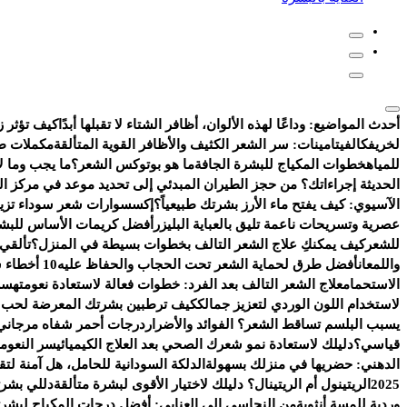
أحدث المواضيع:
وداعًا لهذه الألوان، أظافر الشتاء لا تقبلها أبدًا
كيف تؤثر ز
لخريفك
الفيتامينات: سر الشعر الكثيف والأظافر القوية المتألقة
مكملات طب
للمياه
خطوات المكياج للبشرة الجافة
ما هو بوتوكس الشعر؟
ما يجب وما لا
الحديثة إجراءاتك؟ من حجز الطيران المبدئي إلى تحديد موعد في مركز ا
الآسيوي: كيف يفتح ماء الأرز بشرتك طبيعياً؟
إكسسوارات شعر سوداء تزيد 
عصرية وتسريحات ناعمة تليق بالعباية البليزر
أفضل كريمات الأساس للبشر
للشعر
كيف يمكنكِ علاج الشعر التالف بخطوات بسيطة في المنزل؟
تألقي
واللمعان
أفضل طرق لحماية الشعر تحت الحجاب والحفاظ عليه
10 أخطاء شائعة تفسد روتين العناية بالبشرة
الاستحمام
علاج الشعر التالف بعد الفرد: خطوات فعالة لاستعادة نعومته
سر 
لاستخدام اللون الوردي لتعزيز جمالك
كيف ترطبين بشرتك المعرضة لحب ال
يسبب البلسم تساقط الشعر؟ الفوائد والأضرار
درجات أحمر شفاه مرجاني 
قياسي؟
دليلك لاستعادة نمو شعرك الصحي بعد العلاج الكيميائي
سر النعومة
الدهني: حضريها في منزلك بسهولة
الدلكة السودانية للحامل، هل آمنة ل
2025
الريتينول أم الريتينال؟ دليلك لاختيار الأقوى لبشرة متألقة
دللي بشرت
وردية للمسة أنثوية
من النحاسي إلى العنابي: أفضل درجات المكياج لبشرتك