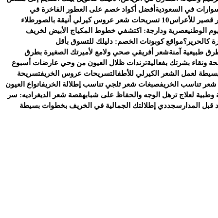
وارات في السعودية
أفضل أكواد خصم على العطور الفاخرة في
 قصير للأعراس
10 تسريحات شعر عروس كيرلي أنيقة بالصور
طلاء
وم الوطني
عصرية ودارجة: اكتشفي خطوط المكياج الأبيض لخريف
ة كالحرير؟
مواقع كوبونات الخصم: دليلك للتسوق بأقل
رق طبيعية آمنة
شعر أفريقي صحي ولامع لأميرتك الصغيرة بطرق
ة ونقاء بشرتك بفعالية
ترندات ظلال العيون من وحي عارضات أسبوع
سيطة لعمل الشعر الكيرلي للأطفال
تسريحات عروس الخريف
تسريحة
شعر تناسب الخريف
صبغات شعر ثلجي تناسب إطلالة الخريف
انواع العيون
وطبية لعلاج ترهل الوجه والحفاظ على شبابه
قصة شعر الديغراديه: سر
د قبل المدارس
جددي إطلالتك الجمالية في الخريف بخطوات بسيطة