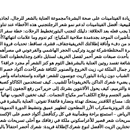
يادة الفيتامينات على صحة البشرة؟
مجموعة العناية بالشعر للرجال، لجاذب
يعية: أفضل الفيتامينات لدعم نمو شعر الرجل
تجنبي هذه الأخطاء عند تناو
 يجب فعله بعد الحلاقة: دليلك لتجنب البثور
تخطيط الرحلات: خطة سفر الى 
لتأشيرات الموحد بجدة
مدة صلاحية المكياج: كم تدوم وما علامات انتهائها؟
أ
من دفء وأناقة إطلالتك الخريفية
جفاف، قشرة، تساقط: تحديات فروة ال
ة المختلطة
شركة توريد وتركيب الحجر الهاشمي والفرعوني في مصر
أهم
 بأحدث صبغات شعر أحمر لفصل الخريف لستايل دافئ وجذاب
خطوات العناي
هل الثوم هو كنز الشعر أم مجرد خرافة؟ إل
جمال الملكة تي، زيت الخروع والصنوبر لكثافة شعرك
أحدث أكواد خصم العطور لعام 2025 — ف
شباب دون زيادة البثور؟
زيت جونسون للشعر: فوائده واستخداماته وأضرا
يضيء شعرك الداكن بالخريف
وداعاً للشيب.. كيف تستخدمين الكاكاو كصبغ
 والترميم، كيف يحول الألانتوين بشرتك إلى حرير؟
من رفع الجفون إلى تبي
تقشير الجسم وعلاج الكلف؟
سر مكياج النجمات.. كيف تخفين الحبوب نهائياً بـ 4 خطو
ك: مساج اللافندر يمنحك تهدئة ونضارة فائقة
لا تفوتي: العناية بالبشرة في
 البرونزية
سكراب الأرز المطحون لتطهير عميق وتنشيط الدورة الدموية
ت
لرياض – استمتع براحة وطمأنينة في كل ركن
أفضل أكواد خصم على الإكسس
سريحات شعر قصير للأعراس
كوني ملكة في زفافك مع أحلى تسريحات شعر
 تختارين الزيت الأفضل لنوع شعرك؟
إطلالة فريدة: شعرك أخضر احتفالاً بالي