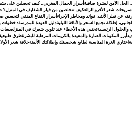
. الحل الآمن لبشرة صافية
أسرار الجمال المغربي.. كيف تحصلين على بشر
سريحات شعر الأفرو الرائع
كيف تتخلصين من فيلر الشفايف في المنزل؟ ط
ته عن فيلر الأنف: فوائد ومخاطر الإجراء
أسرار القناع المنقي لتحسين صح
انبي، إطلالة تجمع السحر والأناقة الليلية
دليل العودة للمدرسة: خطوات ب
 والحلول الرئيسية
تجنبي هذه الأخطاء عند تلوين شعرك في المنزل
صبغات 
يد
أبرز المكونات الضارة والمفيدة بالكريمات المرطبة للبشرة
طرق طبيعية 
ة
اختاري الغرة المناسبة لطابع شخصيتك وإطلالتك الأنيقة
حلاقة شعر الأولا