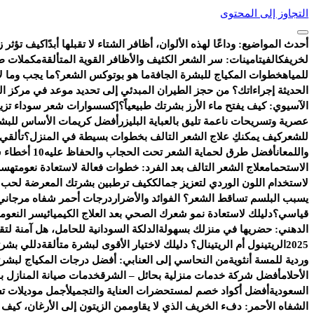
التجاوز إلى المحتوى
أحدث المواضيع:
وداعًا لهذه الألوان، أظافر الشتاء لا تقبلها أبدًا
كيف تؤثر ز
لخريفك
الفيتامينات: سر الشعر الكثيف والأظافر القوية المتألقة
مكملات طب
للمياه
خطوات المكياج للبشرة الجافة
ما هو بوتوكس الشعر؟
ما يجب وما لا
الحديثة إجراءاتك؟ من حجز الطيران المبدئي إلى تحديد موعد في مركز ا
الآسيوي: كيف يفتح ماء الأرز بشرتك طبيعياً؟
إكسسوارات شعر سوداء تزيد 
عصرية وتسريحات ناعمة تليق بالعباية البليزر
أفضل كريمات الأساس للبشر
للشعر
كيف يمكنكِ علاج الشعر التالف بخطوات بسيطة في المنزل؟
تألقي
واللمعان
أفضل طرق لحماية الشعر تحت الحجاب والحفاظ عليه
10 أخطاء شائعة تفسد روتين العناية بالبشرة
الاستحمام
علاج الشعر التالف بعد الفرد: خطوات فعالة لاستعادة نعومته
سر 
لاستخدام اللون الوردي لتعزيز جمالك
كيف ترطبين بشرتك المعرضة لحب ال
يسبب البلسم تساقط الشعر؟ الفوائد والأضرار
درجات أحمر شفاه مرجاني 
قياسي؟
دليلك لاستعادة نمو شعرك الصحي بعد العلاج الكيميائي
سر النعومة
الدهني: حضريها في منزلك بسهولة
الدلكة السودانية للحامل، هل آمنة ل
2025
الريتينول أم الريتينال؟ دليلك لاختيار الأقوى لبشرة متألقة
دللي بشرت
وردية للمسة أنثوية
من النحاسي إلى العنابي: أفضل درجات المكياج لبشرتك
الأحلام
أفضل شركة خدمات منزلية بحائل – الشرق
خدمات صيانة المنازل با
السعودية
أفضل أكواد خصم لمستحضرات العناية والتجميل
أجمل موديلات ت
الشفاه الأحمر: دفء الخريف الذي لا يقاوم
من الزيتون إلى الأرغان، كيف