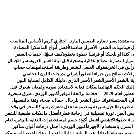
ية متجددة
سر نضارة الطقس البارد.. اختاري كريم الأساس المناسب
ل فيتامينات الشعر: الأضرار صادمة!
أفضل أنواع الماسكرا المضادة
كندا او بلجيكا أو فرنسا خطوة بخطوة
كيف تسهّل خدمات السفر
سرار النضارة: نصائح غذائية وصحية قبل ليلة العمر للعروس
سر الجمال
رأس في الخريف
فوائد العسل للشعر وطريقة استخدامه
لفات حجاب
 ثلاث نصائح من خبراء العطور
أشرقي بدرجات اللون النحاسي
ة بالشعر الأحمر
الشعر الأحمر الناري: دليلك الكامل لحماية اللون
يك الحكم النهائي
ماسكات فعالة لاستعادة نعومة ولمعان شعركِ قبل
خامة برائحة التوفير
أكتوبر الوردي، طرق سحرية
ره المحتملة
فوائد حلق الشعر للرجال: جمال، صحة، وثقة بالنفس
هل
ة طبيعية
8 حيل سريعة ومضمونة تجعل شعرك ينمو كالسحر في وقت
يض العين، ثورة تجميلية في زجاجة قطرة
أفضل ماسكات طبيعية للشعر
ات
اكتشفي أفضل أكواد خصم لمستحضرات العناية بالبشرة لعام
 المنزل باستخدام الأجهزة
أكتوبر الوردي: أجمل درجات ألوان مناكير
رميم وصيانة المنازل في الرياض: دليلك لتحويل بيتك القديم إلى مسكن