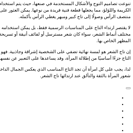
تنوعت تصاميم التوج والأشكال المستخدمة في صنعها، حيث يتم استخدام الم
الكريمة واللؤلؤ، مما يجعلها قطعة فنية فريدة من نوعها. يمكن العثور على
منتصف الرأس وصولًا إلى تاج كبير ومبهر يغطي الرأس بأكمله.
لا يقتصر ارتداء التاج على المناسبات الرسمية فقط، بل يمكن استخدامه ف
مختلف أنماط الشعر، سواء كان شعر مسترسل أو لفائف أنيقة أو تسريحة منخف
المظهر الخاص بها.
إن تاج الشعر هو لمسة نهائية تضفي على الشخصية إشراقة وجاذبية. فهو 
التاج جزءًا أساسيًا من إطلالة المرأة، وقد يساعدها على التعبير عن نفسه
لذا، يجب على كل امرأة أن تجد التاج المناسب الذي يعكس الجمال الداخ
شعور المرأة بالثقة والتألق عند ارتدائها تاج الشعر.