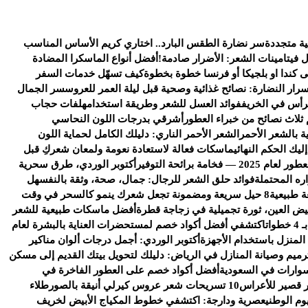
ية متجددة
سر نضارة الطقس البارد.. اختاري كريم الأساس المناسب
ل فيتامينات الشعر: الأضرار صادمة!
أفضل أنواع الماسكرا المضادة
كندا او بلجيكا أو فرنسا خطوة بخطوة
كيف تسهّل خدمات السفر
سرار النضارة: نصائح غذائية وصحية قبل ليلة العمر للعروس
سر الجمال
رأس في الخريف
فوائد العسل للشعر وطريقة استخدامه
لفات حجاب
 ثلاث نصائح من خبراء العطور
أشرقي بدرجات اللون النحاسي
ة بالشعر الأحمر
الشعر الأحمر الناري: دليلك الكامل لحماية اللون
يك الحكم النهائي
ماسكات فعالة لاستعادة نعومة ولمعان شعركِ قبل
خامة برائحة التوفير
أكتوبر الوردي، طرق سحرية
ره المحتملة
فوائد حلق الشعر للرجال: جمال، صحة، وثقة بالنفس
هل
ة طبيعية
8 حيل سريعة ومضمونة تجعل شعرك ينمو كالسحر في وقت
يض العين، ثورة تجميلية في زجاجة قطرة
أفضل ماسكات طبيعية للشعر
ات
اكتشفي أفضل أكواد خصم لمستحضرات العناية بالبشرة لعام
 المنزل باستخدام الأجهزة
أكتوبر الوردي: أجمل درجات ألوان مناكير
رميم وصيانة المنازل في الرياض: دليلك لتحويل بيتك القديم إلى مسكن
وارات في السعودية
أفضل أكواد خصم على العطور الفاخرة في
 قصير للأعراس
10 تسريحات شعر عروس كيرلي أنيقة بالصور
طلاء
وم الوطني
عصرية ودارجة: اكتشفي خطوط المكياج الأبيض لخريف