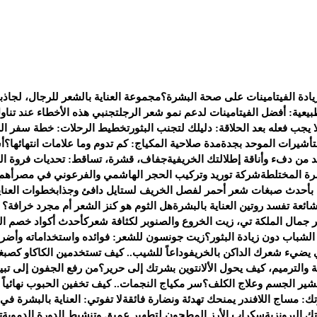
يادة الفيتامينات على صحة البشرة؟
مجموعة العناية بالشعر للرجال، لجاذب
يعية: أفضل الفيتامينات لدعم نمو شعر الرجل
تجنبي هذه الأخطاء عند تناو
 يجب فعله بعد الحلاقة: دليلك لتجنب البثور
تخطيط الرحلات: خطة سفر الى 
لتأشيرات الموحد بجدة
مدة صلاحية المكياج: كم تدوم وما علامات انتهائها؟
أ
من دفء وأناقة إطلالتك الخريفية
جفاف، قشرة، تساقط: تحديات فروة ال
ة المختلطة
شركة توريد وتركيب الحجر الهاشمي والفرعوني في مصر
أهم
 بأحدث صبغات شعر أحمر لفصل الخريف لستايل دافئ وجذاب
خطوات العناي
هل الثوم هو كنز الشعر أم مجرد خرافة؟ إل
جمال الملكة تي، زيت الخروع والصنوبر لكثافة شعرك
أحدث أكواد خصم العطور لعام 2025 — ف
شباب دون زيادة البثور؟
زيت جونسون للشعر: فوائده واستخداماته وأضرا
يضيء شعرك الداكن بالخريف
وداعاً للشيب.. كيف تستخدمين الكاكاو كصبغ
 والترميم، كيف يحول الألانتوين بشرتك إلى حرير؟
من رفع الجفون إلى تبي
تقشير الجسم وعلاج الكلف؟
سر مكياج النجمات.. كيف تخفين الحبوب نهائياً بـ 4 خطو
ك: مساج اللافندر يمنحك تهدئة ونضارة فائقة
لا تفوتي: العناية بالبشرة في
 البرونزية
سكراب الأرز المطحون لتطهير عميق وتنشيط الدورة الدموية
ت