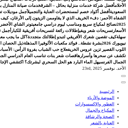
الأحلام
أفضل شركة خدمات منزلية بحائل – الشرق
خدمات صيانة المنازل با
السعودية
أفضل أكواد خصم لمستحضرات العناية والتجميل
أجمل موديلات ت
الشفاه الأحمر: دفء الخريف الذي لا يقاوم
من الزيتون إلى الأرغان، كيف
2025
نصائح لمكياج سريع ومناسب ليوم دراسي جامعي
تونر الشاي الأخضر.
الأسعار
تسريحات شعر ويفي
إطلالات رائعة لتسريحات أفريقية للكبار
أجمل ت
سهلة
كيف تقصين شعرك الأفريقي لتبدو إطلالتك متجددة؟
كل ما يجب معرف
نيويورك 2026
بشرة نشطة.. فوائد مكعبات الألوفيرا المذهلة
ذيل الحصان الج
اللوب القصير تزين عروس الخريف
علاج حب الشباب بفروة الرأس: الأسباب
تكشف عن سحرها وأسرارها
قصات شعر بنات تناسب العام الدراسي الجد
الجمال الفرنسي
هل الماء البارد هو الحل السحري لبشرتك؟ اكتشفي الإجاب
الأحد. نوفمبر 23rd, 2025
الرئيسية
الموضة والأزياء
العطور والإكسسوارات
المكياج والجمال
الصحة والرشاقة
العناية بالشعر