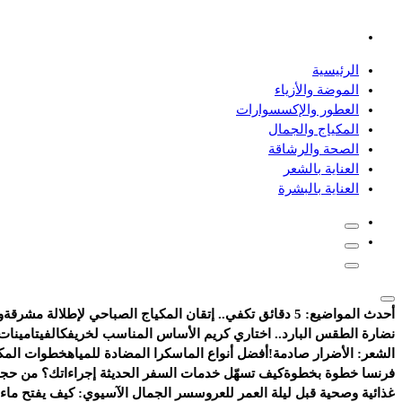
دليلك للموضة، الجمال، والعناية بالبشرة والشعر
الرئيسية
الموضة والأزياء
العطور والإكسسوارات
المكياج والجمال
الصحة والرشاقة
العناية بالشعر
العناية بالبشرة
أحدث المواضيع:
5 دقائق تكفي.. إتقان المكياج الصباحي لإطلالة مشرقة
و
نضارة الطقس البارد.. اختاري كريم الأساس المناسب لخريفك
الفيتامينات
الشعر: الأضرار صادمة!
أفضل أنواع الماسكرا المضادة للمياه
خطوات المكي
فرنسا خطوة بخطوة
كيف تسهّل خدمات السفر الحديثة إجراءاتك؟ من حجز
غذائية وصحية قبل ليلة العمر للعروس
سر الجمال الآسيوي: كيف يفتح ماء ا