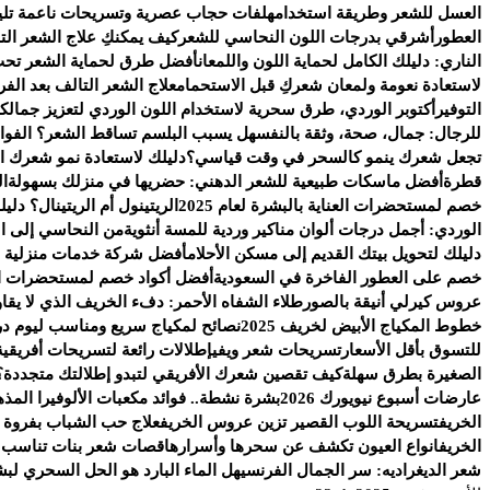
العسل للشعر وطريقة استخدامه
لفات حجاب عصرية وتسريحات ناعمة تليق ب
العطور
أشرقي بدرجات اللون النحاسي للشعر
كيف يمكنكِ علاج الشعر ال
الناري: دليلك الكامل لحماية اللون واللمعان
أفضل طرق لحماية الشعر تحت
لاستعادة نعومة ولمعان شعركِ قبل الاستحمام
علاج الشعر التالف بعد الف
التوفير
أكتوبر الوردي، طرق سحرية لاستخدام اللون الوردي لتعزيز جمالك
للرجال: جمال، صحة، وثقة بالنفس
هل يسبب البلسم تساقط الشعر؟ الفوائد
تجعل شعرك ينمو كالسحر في وقت قياسي؟
دليلك لاستعادة نمو شعرك ال
قطرة
أفضل ماسكات طبيعية للشعر الدهني: حضريها في منزلك بسهولة
ال
خصم لمستحضرات العناية بالبشرة لعام 2025
الريتينول أم الريتينال؟ دلي
الوردي: أجمل درجات ألوان مناكير وردية للمسة أنثوية
من النحاسي إلى ال
دليلك لتحويل بيتك القديم إلى مسكن الأحلام
أفضل شركة خدمات منزلية ب
خصم على العطور الفاخرة في السعودية
أفضل أكواد خصم لمستحضرات الع
عروس كيرلي أنيقة بالصور
طلاء الشفاه الأحمر: دفء الخريف الذي لا يقاو
خطوط المكياج الأبيض لخريف 2025
نصائح لمكياج سريع ومناسب ليوم د
للتسوق بأقل الأسعار
تسريحات شعر ويفي
إطلالات رائعة لتسريحات أفريقية 
الصغيرة بطرق سهلة
كيف تقصين شعرك الأفريقي لتبدو إطلالتك متجددة؟
عارضات أسبوع نيويورك 2026
بشرة نشطة.. فوائد مكعبات الألوفيرا المذه
الخريف
تسريحة اللوب القصير تزين عروس الخريف
علاج حب الشباب بفروة ا
الخريف
انواع العيون تكشف عن سحرها وأسرارها
قصات شعر بنات تناسب ال
شعر الديغراديه: سر الجمال الفرنسي
هل الماء البارد هو الحل السحري لب