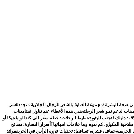
على صحة البشرة؟
مجموعة العناية بالشعر للرجال، لجاذبية متجددة
سر
ينات لدعم نمو شعر الرجل
تجنبي هذه الأخطاء عند تناول فيتامينات
قة: دليلك لتجنب البثور
تخطيط الرحلات: خطة سفر الى كندا او بلجيكا أو
لاحية المكياج: كم تدوم وما علامات انتهائها؟
أسرار النضارة: نصائح
الخريفية
جفاف، قشرة، تساقط: تحديات فروة الرأس في الخريف
فوائد