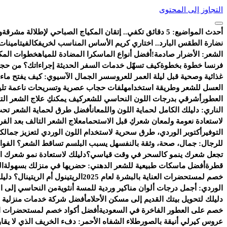
التجاوز إلى المحتوى
أحدث المواضيع:
5 دقائق تكفي.. إتقان المكياج الصباحي لإطلالة مشرقة
و
نضارة الطقس البارد.. اختاري كريم الأساس المناسب لخريفك
الفيتامينات
الشعر: الأضرار صادمة!
أفضل أنواع الماسكرا المضادة للمياه
خطوات المكي
فرنسا خطوة بخطوة
كيف تسهّل خدمات السفر الحديثة إجراءاتك؟ من حجز
غذائية وصحية قبل ليلة العمر للعروس
سر الجمال الآسيوي: كيف يفتح ماء ا
العسل للشعر وطريقة استخدامه
لفات حجاب عصرية وتسريحات ناعمة تليق ب
العطور
أشرقي بدرجات اللون النحاسي للشعر
كيف يمكنكِ علاج الشعر ال
الناري: دليلك الكامل لحماية اللون واللمعان
أفضل طرق لحماية الشعر تحت
لاستعادة نعومة ولمعان شعركِ قبل الاستحمام
علاج الشعر التالف بعد الف
التوفير
أكتوبر الوردي، طرق سحرية لاستخدام اللون الوردي لتعزيز جمالك
للرجال: جمال، صحة، وثقة بالنفس
هل يسبب البلسم تساقط الشعر؟ الفوائد
تجعل شعرك ينمو كالسحر في وقت قياسي؟
دليلك لاستعادة نمو شعرك ال
قطرة
أفضل ماسكات طبيعية للشعر الدهني: حضريها في منزلك بسهولة
ال
خصم لمستحضرات العناية بالبشرة لعام 2025
الريتينول أم الريتينال؟ دلي
الوردي: أجمل درجات ألوان مناكير وردية للمسة أنثوية
من النحاسي إلى ال
دليلك لتحويل بيتك القديم إلى مسكن الأحلام
أفضل شركة خدمات منزلية ب
خصم على العطور الفاخرة في السعودية
أفضل أكواد خصم لمستحضرات الع
عروس كيرلي أنيقة بالصور
طلاء الشفاه الأحمر: دفء الخريف الذي لا يقاو