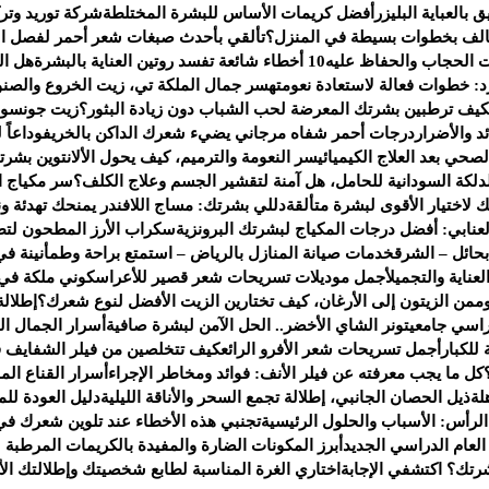
العباية البليزر
أفضل كريمات الأساس للبشرة المختلطة
شركة توريد وت
تالف بخطوات بسيطة في المنزل؟
تألقي بأحدث صبغات شعر أحمر لفصل ال
 الحجاب والحفاظ عليه
10 أخطاء شائعة تفسد روتين العناية بالبشرة
هل ال
رد: خطوات فعالة لاستعادة نعومته
سر جمال الملكة تي، زيت الخروع والصنو
كيف ترطبين بشرتك المعرضة لحب الشباب دون زيادة البثور؟
زيت جونسون 
 والأضرار
درجات أحمر شفاه مرجاني يضيء شعرك الداكن بالخريف
وداعاً
صحي بعد العلاج الكيميائي
سر النعومة والترميم، كيف يحول الألانتوين بشر
دلكة السودانية للحامل، هل آمنة لتقشير الجسم وعلاج الكلف؟
سر مكياج النج
لك لاختيار الأقوى لبشرة متألقة
دللي بشرتك: مساج اللافندر يمنحك تهدئة ون
عنابي: أفضل درجات المكياج لبشرتك البرونزية
سكراب الأرز المطحون لتط
حائل – الشرق
خدمات صيانة المنازل بالرياض – استمتع براحة وطمأنينة في
ناية والتجميل
أجمل موديلات تسريحات شعر قصير للأعراس
كوني ملكة في
م
من الزيتون إلى الأرغان، كيف تختارين الزيت الأفضل لنوع شعرك؟
إطلالة
راسي جامعي
تونر الشاي الأخضر.. الحل الآمن لبشرة صافية
أسرار الجمال ا
للكبار
أجمل تسريحات شعر الأفرو الرائع
كيف تتخلصين من فيلر الشفايف ف
كل ما يجب معرفته عن فيلر الأنف: فوائد ومخاطر الإجراء
أسرار القناع ال
لة
ذيل الحصان الجانبي، إطلالة تجمع السحر والأناقة الليلية
دليل العودة لل
لرأس: الأسباب والحلول الرئيسية
تجنبي هذه الأخطاء عند تلوين شعرك في 
عام الدراسي الجديد
أبرز المكونات الضارة والمفيدة بالكريمات المرطبة 
شرتك؟ اكتشفي الإجابة
اختاري الغرة المناسبة لطابع شخصيتك وإطلالتك الأن