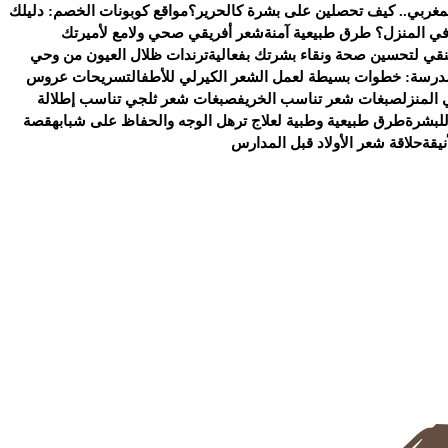
لمغربي.. كيف تحصلين على بشرة كالحرير؟
مواقع كوبونات الخصم: دليلك
ي المنزل؟ طرق طبيعية آمنة
شعر أفريقي صحي ولامع لأميرتك
منقي لتحسين صحة ونقاء بشرتك بفعالية
ترندات ظلال العيون من وحي
مدرسة: خطوات بسيطة لعمل الشعر الكيرلي للأطفال
تسريحات عروس
المنزل
صبغات شعر تناسب الخريف
صبغات شعر ثلجي تناسب إطلالة
للبشرة
طرق طبيعية وطبية لعلاج ترهل الوجه والحفاظ على شبابه
قصة
يقة
حلاقة شعر الأولاد قبل المدارس