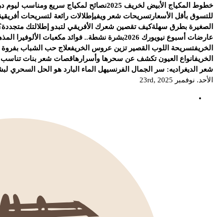
خطوط المكياج الأبيض لخريف 2025
نصائح لمكياج سريع ومناسب ليوم د
للتسوق بأقل الأسعار
تسريحات شعر ويفي
إطلالات رائعة لتسريحات أفريقية 
الصغيرة بطرق سهلة
كيف تقصين شعرك الأفريقي لتبدو إطلالتك متجددة؟
عارضات أسبوع نيويورك 2026
بشرة نشطة.. فوائد مكعبات الألوفيرا المذه
الخريف
تسريحة اللوب القصير تزين عروس الخريف
علاج حب الشباب بفروة ا
الخريف
انواع العيون تكشف عن سحرها وأسرارها
قصات شعر بنات تناسب ال
شعر الديغراديه: سر الجمال الفرنسي
هل الماء البارد هو الحل السحري لب
الأحد. نوفمبر 23rd, 2025