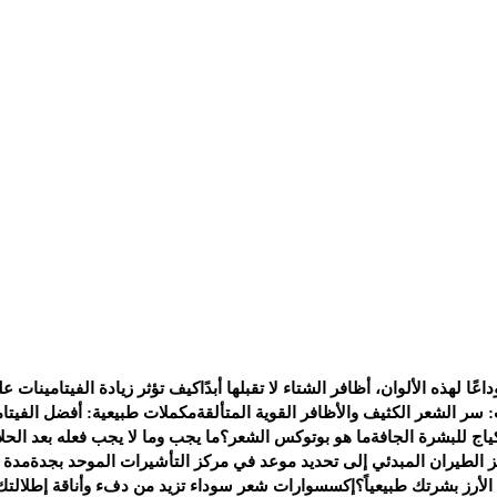
داعًا لهذه الألوان، أظافر الشتاء لا تقبلها أبدًا
كيف تؤثر زيادة الفيتامينات 
: سر الشعر الكثيف والأظافر القوية المتألقة
مكملات طبيعية: أفضل الفيتام
اج للبشرة الجافة
ما هو بوتوكس الشعر؟
ما يجب وما لا يجب فعله بعد الحلا
 الطيران المبدئي إلى تحديد موعد في مركز التأشيرات الموحد بجدة
مدة ص
لأرز بشرتك طبيعياً؟
إكسسوارات شعر سوداء تزيد من دفء وأناقة إطلالتك 