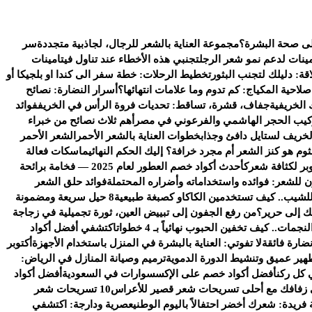
على صحة البشرة؟
مجموعة العناية بالشعر للرجال، لجاذبية متجددة
سر
ينات لدعم نمو شعر الرجل
تجنبي هذه الأخطاء عند تناول فيتامينات
قة: دليلك لتجنب البثور
تخطيط الرحلات: خطة سفر الى كندا او بلجيكا أو
لاحية المكياج: كم تدوم وما علامات انتهائها؟
أسرار النضارة: نصائح
الخريفية
جفاف، قشرة، تساقط: تحديات فروة الرأس في الخريف
فوائد
ركيب الحجر الهاشمي والفرعوني في مصر
أهم ثلاث نصائح من خبراء
خريف لستايل دافئ وجذاب
خطوات العناية بالشعر الأحمر
الشعر الأحمر
ثوم هو كنز الشعر أم مجرد خرافة؟ إليك الحكم النهائي
ماسكات فعالة
بر لكثافة شعرك
أحدث أكواد خصم العطور لعام 2025 — فخامة برائحة
للشعر: فوائده واستخداماته وأضراره المحتملة
فوائد حلق الشعر
 للشيب.. كيف تستخدمين الكاكاو كصبغة طبيعية
8 حيل سريعة ومضمونة
تك إلى حرير؟
من رفع الجفون إلى تبييض العين، ثورة تجميلية في زجاجة
مات.. كيف تخفين الحبوب نهائياً بـ 4 خطوات
اكتشفي أفضل أكواد
ضارة فائقة
لا تفوتي: العناية بالبشرة في المنزل باستخدام الأجهزة
أكتوبر
هير عميق وتنشيط الدورة الدموية
ترميم وصيانة المنازل في الرياض:
 كل ركن
أفضل أكواد خصم على الإكسسوارات في السعودية
أفضل أكواد
 زفافك مع أحلى تسريحات شعر قصير للأعراس
10 تسريحات شعر
 فريدة: شعرك أخضر احتفالاً باليوم الوطني
عصرية ودارجة: اكتشفي