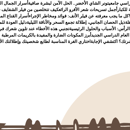
راسي جامعي
تونر الشاي الأخضر.. الحل الآمن لبشرة صافية
أسرار الجمال ا
للكبار
أجمل تسريحات شعر الأفرو الرائع
كيف تتخلصين من فيلر الشفايف ف
كل ما يجب معرفته عن فيلر الأنف: فوائد ومخاطر الإجراء
أسرار القناع ال
لة
ذيل الحصان الجانبي، إطلالة تجمع السحر والأناقة الليلية
دليل العودة لل
لرأس: الأسباب والحلول الرئيسية
تجنبي هذه الأخطاء عند تلوين شعرك في 
عام الدراسي الجديد
أبرز المكونات الضارة والمفيدة بالكريمات المرطبة 
شرتك؟ اكتشفي الإجابة
اختاري الغرة المناسبة لطابع شخصيتك وإطلالتك الأن