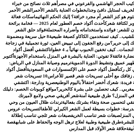
ركيب الحجر الهاشمي والفرعوني في مصر
أهم ثلاث نصائح من خبراء
خريف لستايل دافئ وجذاب
خطوات العناية بالشعر الأحمر
الشعر الأحمر
ثوم هو كنز الشعر أم مجرد خرافة؟ إليك الحكم النهائي
ماسكات فعالة
بر لكثافة شعرك
أحدث أكواد خصم العطور لعام 2025 — فخامة برائحة
للشعر: فوائده واستخداماته وأضراره المحتملة
فوائد حلق الشعر
 للشيب.. كيف تستخدمين الكاكاو كصبغة طبيعية
8 حيل سريعة ومضمونة
تك إلى حرير؟
من رفع الجفون إلى تبييض العين، ثورة تجميلية في زجاجة
مات.. كيف تخفين الحبوب نهائياً بـ 4 خطوات
اكتشفي أفضل أكواد
ضارة فائقة
لا تفوتي: العناية بالبشرة في المنزل باستخدام الأجهزة
أكتوبر
هير عميق وتنشيط الدورة الدموية
ترميم وصيانة المنازل في الرياض:
 كل ركن
أفضل أكواد خصم على الإكسسوارات في السعودية
أفضل أكواد
 زفافك مع أحلى تسريحات شعر قصير للأعراس
10 تسريحات شعر
 فريدة: شعرك أخضر احتفالاً باليوم الوطني
عصرية ودارجة: اكتشفي
لمغربي.. كيف تحصلين على بشرة كالحرير؟
مواقع كوبونات الخصم: دليلك
ي المنزل؟ طرق طبيعية آمنة
شعر أفريقي صحي ولامع لأميرتك
منقي لتحسين صحة ونقاء بشرتك بفعالية
ترندات ظلال العيون من وحي
مدرسة: خطوات بسيطة لعمل الشعر الكيرلي للأطفال
تسريحات عروس
المنزل
صبغات شعر تناسب الخريف
صبغات شعر ثلجي تناسب إطلالة
للبشرة
طرق طبيعية وطبية لعلاج ترهل الوجه والحفاظ على شبابه
قصة
يقة
حلاقة شعر الأولاد قبل المدارس