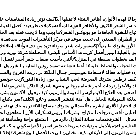
داعًا لهذه الألوان، أظافر الشتاء لا تقبلها أبدًا
كيف تؤثر زيادة الفيتامينات 
: سر الشعر الكثيف والأظافر القوية المتألقة
مكملات طبيعية: أفضل الفيتام
اج للبشرة الجافة
ما هو بوتوكس الشعر؟
ما يجب وما لا يجب فعله بعد الحلا
 الطيران المبدئي إلى تحديد موعد في مركز التأشيرات الموحد بجدة
مدة ص
لأرز بشرتك طبيعياً؟
إكسسوارات شعر سوداء تزيد من دفء وأناقة إطلالتك 
العباية البليزر
أفضل كريمات الأساس للبشرة المختلطة
شركة توريد وت
تالف بخطوات بسيطة في المنزل؟
تألقي بأحدث صبغات شعر أحمر لفصل ال
 الحجاب والحفاظ عليه
10 أخطاء شائعة تفسد روتين العناية بالبشرة
هل ال
رد: خطوات فعالة لاستعادة نعومته
سر جمال الملكة تي، زيت الخروع والصنو
كيف ترطبين بشرتك المعرضة لحب الشباب دون زيادة البثور؟
زيت جونسون 
 والأضرار
درجات أحمر شفاه مرجاني يضيء شعرك الداكن بالخريف
وداعاً
صحي بعد العلاج الكيميائي
سر النعومة والترميم، كيف يحول الألانتوين بشر
دلكة السودانية للحامل، هل آمنة لتقشير الجسم وعلاج الكلف؟
سر مكياج النج
لك لاختيار الأقوى لبشرة متألقة
دللي بشرتك: مساج اللافندر يمنحك تهدئة ون
عنابي: أفضل درجات المكياج لبشرتك البرونزية
سكراب الأرز المطحون لتط
حائل – الشرق
خدمات صيانة المنازل بالرياض – استمتع براحة وطمأنينة في
ناية والتجميل
أجمل موديلات تسريحات شعر قصير للأعراس
كوني ملكة في
م
من الزيتون إلى الأرغان، كيف تختارين الزيت الأفضل لنوع شعرك؟
إطلالة